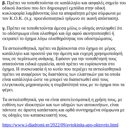
β.
Πρέπει να τοποθετούνται σε κατάλληλο και ασφαλές σημείο του
οδικού δικτύου που δεν δημιουργεί εμπόδια στην οδική
κυκλοφορία λαμβάνοντας όλα τα απαραίτητα μέτρα σύμφωνα με
τον Κ.Ο.Κ. (π.χ. προειδοποιητικό τρίγωνο σε ικανή απόσταση).
γ.
Πρέπει να τοποθετούνται άμεσα μόλις ο οδηγός αντιληφθεί ότι
το οδόστρωμα είναι ολισθηρό και όχι αφού ακινητοποιηθεί ή
εκτραπεί το όχημα λόγω ολισθηρότητας του οδοστρώματος.
Τα αντιολισθητικά, πρέπει να βρίσκονται στο όχημα σε μέρος
κατάλληλο και προσιτό για την άμεση και ευχερή χρησιμοποίησή
τους σε περίπτωση ανάγκης. Εφόσον για την τοποθέτησή τους
απαιτούνται ειδικά εργαλεία, αυτά πρέπει να ευρίσκονται στο
όχημα. Η συσκευασία ή το κυτίο που περιέχει τα αντιολισθητικά
πρέπει να αναφέρουν τις διαστάσεις των ελαστικών για τα οποία
είναι κατάλληλα ώστε να μπορεί να διαπιστωθεί από τους
ελεγκτικούς μηχανισμούς η συμβατότητά τους με το όχημα που τα
φέρει.
Τα αντιολισθητικά, για να είναι αποτελεσματική η χρήση τους, με
ευθύνη των ιδιοκτητών και των οδηγών των αυτοκινήτων, είναι
πάντοτε σε άριστη κατάσταση και ορθά συντηρημένα σύμφωνα με
τις οδηγίες του κατασκευαστή τους.
https://www.i-diadromi.gr/2022/09/aytokinita-apo-oktovrio.html