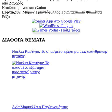
από Ζαγοράς
Κατάλυση οίνου και ελαίου
Εορτάζουν:
Μύρων Τριαντάφυλλος Τριανταφυλλιά Φυλλίτσα
Ρόζα
ΔΙΑΦΟΡΑ ΘΕΜΑΤΑ
Νοέλια Καστίγιο: Το σπασμένο εξάρτημα μιας απάνθρωπης
μηχανής
Αγία Μαρκέλλα η Παρθενομάρτυς