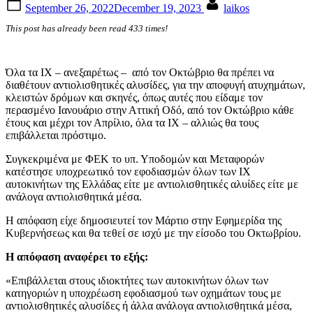
Posted
By
September 26, 2022
December 19, 2023
laikos
on
This post has already been read 433 times!
Όλα τα ΙΧ – ανεξαιρέτως – από τον Οκτώβριο θα πρέπει να
διαθέτουν αντιολισθητικές αλυσίδες, για την αποφυγή ατυχημάτων,
κλειστών δρόμων και σκηνές, όπως αυτές που είδαμε τον
περασμένο Ιανουάριο στην Αττική Οδό, από τον Οκτώβριο κάθε
έτους και μέχρι τον Απρίλιο, όλα τα ΙΧ – αλλιώς θα τους
επιβάλλεται πρόστιμο.
Συγκεκριμένα με ΦΕΚ το υπ. Υποδομών και Μεταφορών
κατέστησε υποχρεωτικό τον εφοδιασμών όλων των ΙΧ
αυτοκινήτων της Ελλάδας είτε με αντιολισθητικές αλυίδες είτε με
ανάλογα αντιολισθητικά μέσα.
Η απόφαση είχε δημοσιευτεί τον Μάρτιο στην Εφημερίδα της
Κυβερνήσεως και θα τεθεί σε ισχύ με την είσοδο του Οκτωβρίου.
Η απόφαση αναφέρει το εξής:
«Επιβάλλεται στους ιδιοκτήτες των αυτοκινήτων όλων των
κατηγοριών η υποχρέωση εφοδιασμού των οχημάτων τους με
αντιολισθητικές αλυσίδες ή άλλα ανάλογα αντιολισθητικά μέσα,