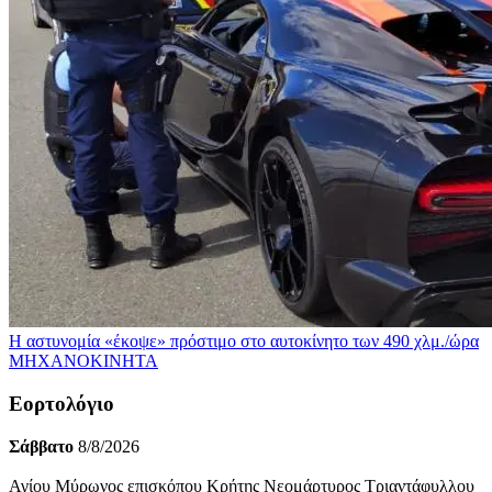
Η αστυνομία «έκοψε» πρόστιμο στο αυτοκίνητο των 490 χλμ./ώρα
ΜΗΧΑΝΟΚΙΝΗΤΑ
Εορτολόγιο
Σάββατο
8/8/2026
Αγίου Μύρωνος επισκόπου Κρήτης Νεομάρτυρος Τριαντάφυλλου