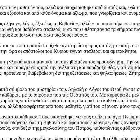
έσο των μαθητών του, αλλά και αποχωρίσθηκε από αυτούς και, ενώ το
αι εξουσία και από κάθε όνομα και αξίωμα, που γνωρίζεται και ονομά
υς εξήγαγε, λέγει, έξω έως τη Βηθανία», αλλά «και αφού σήκωσε τα χέ
ια υγιή και βαδίζοντα σταθερά, αυτά που υπέστησαν τα τρυπήματα των
, προς διαπίστωση του σωτηριώδους πάθους.
ται και το ότι αυτοί στηρίχθηκαν στη πίστη προς αυτόν, με αυτή τη 
 την ώρα οι απόστολοι του Κυρίου έγιναν σταθεροί και αμετακίνητοι.
τη τη γλυκιά και σημαντική και συνηθισμένη του προσφώνηση. Την διπ
υς και ταραγμένους από την ανέλπιστη και παράδοξη θέα, γιατί νόμισ
ιος, πρότεινε τη διαβεβαίωση δια της εξετάσεως και ψηλαφήσεως. Ζήτη
 αυτά σύμβολα του μυστηρίου του. Δηλαδή ο Λόγος του Θεού ένωσε στ
 καθάρισε με το απρόσιτο πυρ της Θεότητός του. Με κηρύθρα δε μελι
αρίστως γιατί καθιστά φαγητό του τη σωτηρία του καθενός από τους
του, αλλά προσφέρεται από τους μαθητές, γιατί του φέρνουν μόνο τους 
πραγματοποιήθηκαν. Τους υποσχέθηκε να τους στείλει το άγιο Πνεύμα
ι τους οδήγησε έως τη Βηθανία και αφού τους ευλόγησε, όπως αναφέ
νούς, στα δεξιά της μεγαλοσύνης του Πατρός, καθιστώντας ομόθρονο
η φροντίδα των αγγέλων πληροφορούνται ότι έτσι θα έλθει πάλι από το