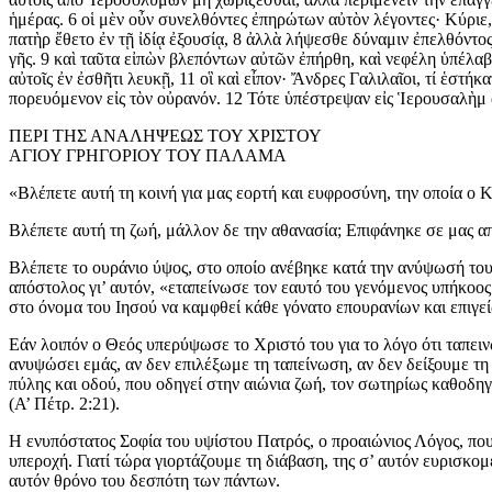
ἡμέρας. 6 οἱ μὲν οὖν συνελθόντες ἐπηρώτων αὐτὸν λέγοντες· Κύριε,
πατὴρ ἔθετο ἐν τῇ ἰδίᾳ ἐξουσίᾳ, 8 ἀλλὰ λήψεσθε δύναμιν ἐπελθόντο
γῆς. 9 καὶ ταῦτα εἰπὼν βλεπόντων αὐτῶν ἐπήρθη, καὶ νεφέλη ὑπέλαβ
αὐτοῖς ἐν ἐσθῆτι λευκῇ, 11 οἳ καὶ εἶπον· Ἄνδρες Γαλιλαῖοι, τί ἑστ
πορευόμενον εἰς τὸν οὐρανόν. 12 Τότε ὑπέστρεψαν εἰς Ἱερουσαλὴμ 
ΠΕΡΙ ΤΗΣ ΑΝΑΛΗΨΕΩΣ ΤΟΥ ΧΡΙΣΤΟΥ
ΑΓΙΟΥ ΓΡΗΓΟΡΙΟΥ ΤΟΥ ΠΑΛΑΜΑ
«Βλέπετε αυτή τη κοινή για μας εορτή και ευφροσύνη, την οποία ο 
Βλέπετε αυτή τη ζωή, μάλλον δε την αθανασία; Επιφάνηκε σε μας α
Βλέπετε το ουράνιο ύψος, στο οποίο ανέβηκε κατά την ανύψωσή του
απόστολος γι’ αυτόν, «εταπείνωσε τον εαυτό του γενόμενος υπήκοος
στο όνομα του Ιησού να καμφθεί κάθε γόνατο επουρανίων και επιγεί
Εάν λοιπόν ο Θεός υπερύψωσε το Χριστό του για το λόγο ότι ταπεινώ
ανυψώσει εμάς, αν δεν επιλέξωμε τη ταπείνωση, αν δεν δείξουμε τη
πύλης και οδού, που οδηγεί στην αιώνια ζωή, τον σωτηρίως καθοδηγ
(Α’ Πέτρ. 2:21).
Η ενυπόστατος Σοφία του υψίστου Πατρός, ο προαιώνιος Λόγος, πο
υπεροχή. Γιατί τώρα γιορτάζουμε τη διάβαση, της σ’ αυτόν ευρισκομ
αυτόν θρόνο του δεσπότη των πάντων.