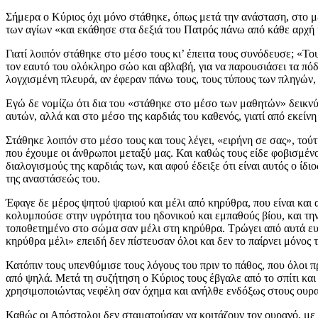
Σήμερα ο Κύριος όχι μόνο στάθηκε, όπως μετά την ανάσταση, στο μ
των αγίων «και εκάθησε στα δεξιά του Πατρός πάνω από κάθε αρχή κ
Γιατί λοιπόν στάθηκε στο μέσο τους κι’ έπειτα τους συνόδευσε; «Το
τον εαυτό του ολόκληρο σώο και αβλαβή, για να παρουσιάσει τα πόδ
λογχισμένη πλευρά, αν έφεραν πάνω τους, τους τύπους των πληγών
Εγώ δε νομίζω ότι δια του «στάθηκε στο μέσο των μαθητών» δεικνύε
αυτών, αλλά και στο μέσο της καρδιάς του καθενός, γιατί από εκείνη
Στάθηκε λοιπόν στο μέσο τους και τους λέγει, «ειρήνη σε σας», τού
που έχουμε οι άνθρωποι μεταξύ μας. Και καθώς τους είδε φοβισμένο
διαλογισμούς της καρδιάς των, και αφού έδειξε ότι είναι αυτός ο ίδ
της αναστάσεώς του.
Έφαγε δε μέρος ψητού ψαριού και μέλι από κηρύθρα, που είναι και
κολυμπούσε στην υγρότητα του ηδονικού και εμπαθούς βίου, και την
τοποθετημένο στο σώμα σαν μέλι στη κηρύθρα. Τρώγει από αυτά ευχ
κηρύθρα μέλι» επειδή δεν πίστευσαν όλοι και δεν το παίρνει μόνος 
Κατόπιν τους υπενθύμισε τους λόγους του πριν το πάθος, που όλοι 
από ψηλά. Μετά τη συζήτηση ο Κύριος τους έβγαλε από το σπίτι κα
χρησιμοποιώντας νεφέλη σαν όχημα και ανήλθε ενδόξως στους ουρα
Καθώς οι Απόστολοι δεν σταματούσαν να κοιτάζουν τον ουρανό, με τ