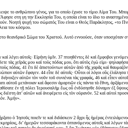
ιψε το ανθρώπινο γένος, για το οποίο έχυσε το τίμιο Αίμα Του. Μπο
. Άφησε στη γη την Εκκλησία Του, η οποία είναι το ίδιο το αναστημέ
ν. Νοητή ψυχή του σώματός Του είναι ο Θεός Παράκλητος, «το Πνεύ
έλεια του κόσμου.
το θεανδρικό Σώμα του Χριστού. Αυτό εννοούσε, όταν υποσχόταν στο
αὶ λέγει αὐτοῖς· Εἰρήνη ὑμῖν. 37 πτοηθέντες δὲ καὶ ἔμφοβοι γενόμενο
ἴδετε τὰς χεῖράς μου καὶ τοὺς πόδας μου, ὅτι αὐτὸς ἐγώ εἰμι· ψηλαφήσ
ὶ τοὺς πόδας. 41 ἔτι δὲ ἀπιστούντων αὐτῶν ἀπὸ τῆς χαρᾶς καὶ θαυμαζό
ώπιον αὐτῶν ἔφαγεν. 44 εἶπε δὲ αὐτοῖς· Οὗτοι οἱ λόγοι οὓς ἐλάλησα 
ιήνοιξεν αὐτῶν τὸν νοῦν τοῦ συνιέναι τὰς γραφάς, 46 καὶ εἶπεν αὐτοῖ
ατι αὐτοῦ μετάνοιαν καὶ ἄφεσιν ἁμαρτιῶν εἰς πάντα τὰ ἔθνη, ἀρξάμεν
αθίσατε ἐν τῇ πόλει Ἱερουσαλήμ ἕως οὗ ἐνδύσησθε δύναμιν ἐξ ὕψους.
ὺς διέστη ἀπ’ αὐτῶν καὶ ἀνεφέρετο εἰς τὸν οὐρανόν. 52 καὶ αὐτοὶ πρ
εόν. Ἀμήν».
ξατο ὁ Ἰησοῦς ποιεῖν τε καὶ διδάσκειν 2 ἄχρι ἧς ἡμέρας ἐντειλάμενο
εκμηρίοις, δι’ ἡμερῶν τεσσαράκοντα ὀπτανόμενος αὐτοῖς καὶ λέγων τὰ
λίαν τοῦ πατρὸς ἣν ἠκούσατέ μου· 5 ὅτι Ἰωάννης μὲν ἐβάπτισεν ὕδατ