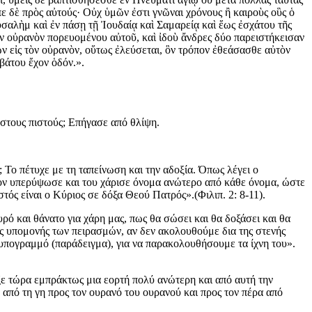
πε δὲ πρὸς αὐτούς· Οὐχ ὑμῶν ἐστι γνῶναι χρόνους ἢ καιροὺς οὓς ὁ
υσαλὴμ καὶ ἐν πάσῃ τῇ Ἰουδαίᾳ καὶ Σαμαρείᾳ καὶ ἕως ἐσχάτου τῆς
ὸν οὐρανὸν πορευομένου αὐτοῦ, καὶ ἰδοὺ ἄνδρες δύο παρειστήκεισαν
μῶν εἰς τὸν οὐρανὸν, οὕτως ἐλεύσεται, ὃν τρόπον ἐθεάσασθε αὐτὸν
βάτου ἔχον ὁδόν.».
 στους πιστούς; Επήγασε από θλίψη.
Το πέτυχε με τη ταπείνωση και την αδοξία. Όπως λέγει ο
ς τον υπερύψωσε και του χάρισε όνομα ανώτερο από κάθε όνομα, ώστε
τός είναι ο Κύριος σε δόξα Θεού Πατρός».(Φιλιπ. 2: 8-11).
ρό και θάνατο για χάρη μας, πως θα σώσει και θα δοξάσει και θα
ης υπομονής των πειρασμών, αν δεν ακολουθούμε δια της στενής
ς υπογραμμό (παράδειγμα), για να παρακολουθήσουμε τα ίχνη του».
ξε τώρα εμπράκτως μια εορτή πολύ ανώτερη και από αυτή την
ά από τη γη προς τον ουρανό του ουρανού και προς τον πέρα από