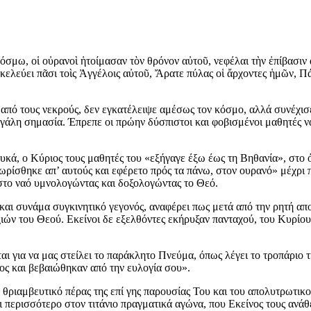
όσμω, οἱ οὐρανοὶ ἡτοίμασαν τὸν θρόνον αὐτοῦ, νεφέλαι τὴν ἐπίβασι
 κελεύει πᾶσι τοὶς Ἀγγέλοις αὐτοῦ, Ἄρατε πύλας οἱ ἄρχοντες ἡμῶν, Πά
ό τους νεκρούς, δεν εγκατέλειψε αμέσως τον κόσμο, αλλά συνέχισε 
εγάλη σημασία. Έπρεπε οι πρώην δύσπιστοι και φοβισμένοι μαθητές ν
υκά, ο Κύριος τους μαθητές του «εξήγαγε έξω έως τη Βηθανία», στ
χωρίσθηκε απ’ αυτούς και εφέρετο πρός τα πάνω, στον ουρανό» μέχρι
στο ναό υμνολογώντας και δοξολογώντας το Θεό.
και συνάμα συγκινητικό γεγονός, αναφέρει πως μετά από την ρητή α
εξιών του Θεού. Εκείνοι δε εξελθόντες εκήρυξαν πανταχού, του Κυρί
ται για να μας στείλει το παράκλητο Πνεύμα, όπως λέγει το τροπάριο
ος και βεβαιώθηκαν από την ευλογία σου».
ριαμβευτικό πέρας της επί γης παρουσίας Του και του απολυτρωτικού
ει περισσότερο στον τιτάνιο πραγματικά αγώνα, που Εκείνος τους ανά