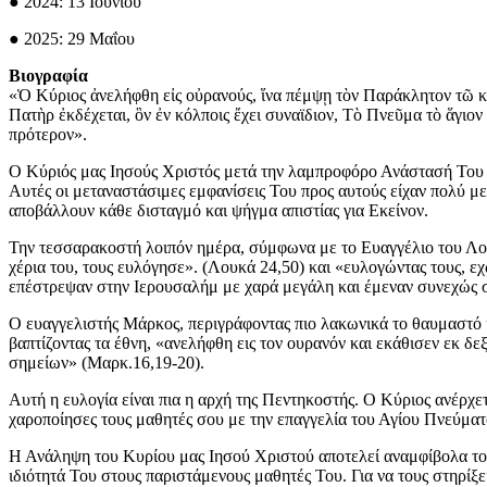
● 2024: 13 Ιουνίου
● 2025: 29 Μαΐου
Βιογραφία
«Ὁ Κύριος ἀνελήφθη εἰς οὐρανούς, ἵνα πέμψῃ τὸν Παράκλητον τῶ κ
Πατὴρ ἐκδέχεται, ὃν ἐν κόλποις ἔχει συναϊδιον, Τὸ Πνεῦμα τὸ ἅγιον
πρότερον».
Ο Κύριός μας Ιησούς Χριστός μετά την λαμπροφόρο Ανάστασή Του απ
Αυτές οι μεταναστάσιμες εμφανίσεις Του προς αυτούς είχαν πολύ μ
αποβάλλουν κάθε δισταγμό και ψήγμα απιστίας για Εκείνον.
Την τεσσαρακοστή λοιπόν ημέρα, σύμφωνα με το Ευαγγέλιο του Λο
χέρια του, τους ευλόγησε». (Λουκά 24,50) και «ευλογώντας τους, ε
επέστρεψαν στην Ιερουσαλήμ με χαρά μεγάλη και έμεναν συνεχώς 
Ο ευαγγελιστής Μάρκος, περιγράφοντας πιο λακωνικά το θαυμαστό 
βαπτίζοντας τα έθνη, «ανελήφθη εις τον ουρανόν και εκάθισεν εκ δ
σημείων» (Μαρκ.16,19-20).
Αυτή η ευλογία είναι πια η αρχή της Πεντηκοστής. Ο Κύριος ανέρχε
χαροποίησες τους μαθητές σου με την επαγγελία του Αγίου Πνεύματ
Η Ανάληψη του Κυρίου μας Ιησού Χριστού αποτελεί αναμφίβολα το θ
ιδιότητά Του στους παριστάμενους μαθητές Του. Για να τους στηρίξ