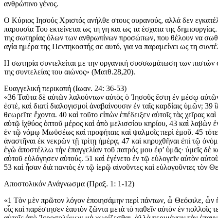
ανθρώπινο γένος.
Ο Κύριος Ιησούς Χριστός ανήλθε στους ουρανούς, αλλά δεν εγκατέλε
παρουσία Του εκτείνεται ως τη γη και ως τα έσχατα της δημιουργίας
της σωτηρίας όλων των ανθρωπίνων προσώπων, που θέλουν να σωθού
αγία ημέρα της Πεντηκοστής σε αυτό, για να παραμείνει ως τη συντ
Η σωτηρία συντελείται με την οργανική συσσωμάτωση των πιστών σ
της συντελείας του αιώνος» (Ματθ.28,20).
Ευαγγελική περικοπή (Ιωαν. 24: 36-53)
«36 Ταῦτα δὲ αὐτῶν λαλούντων αὐτὸς ὁ Ἰησοῦς ἔστη ἐν μέσῳ αὐτῶν κ
ἐστέ, καὶ διατί διαλογισμοὶ ἀναβαίνουσιν ἐν ταῖς καρδίαις ὑμῶν; 39 
θεωρεῖτε ἔχοντα. 40 καὶ τοῦτο εἰπὼν ἐπέδειξεν αὐτοῖς τὰς χεῖρας κα
αὐτῷ ἰχθύος ὀπτοῦ μέρος καὶ ἀπὸ μελισσίου κηρίου, 43 καὶ λαβὼν ἐν
ἐν τῷ νόμῳ Μωϋσέως καὶ προφήταις καὶ ψαλμοῖς περὶ ἐμοῦ. 45 τότε δ
ἀναστῆναι ἐκ νεκρῶν τῇ τρίτῃ ἡμέρᾳ, 47 καὶ κηρυχθῆναι ἐπὶ τῷ ὀνόμ
ἐγὼ ἀποστέλλω τὴν ἐπαγγελίαν τοῦ πατρός μου ἐφ’ ὑμᾶς· ὑμεῖς δὲ κ
αὐτοῦ εὐλόγησεν αὐτούς. 51 καὶ ἐγένετο ἐν τῷ εὐλογεῖν αὐτὸν αὐτο
53 καὶ ἦσαν διὰ παντὸς ἐν τῷ ἱερῷ αἰνοῦντες καὶ εὐλογοῦντες τὸν Θ
Αποστολικόν Ανάγνωσμα (Πραξ. 1: 1-12)
«1 Τὸν μὲν πρῶτον λόγον ἐποιησάμην περὶ πάντων, ὦ Θεόφιλε, ὧν ἤρ
οἷς καὶ παρέστησεν ἑαυτὸν ζῶντα μετὰ τὸ παθεῖν αὐτὸν ἐν πολλοῖς τ
αὐτοῖς ἀπὸ Ἱεροσολύμων μὴ χωρίζεσθαι, ἀλλὰ περιμένειν τὴν ἐπαγγε