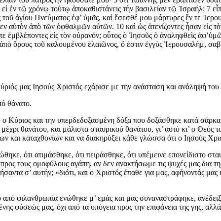
 εἰ ἐν τῷ χρόνῳ τούτῳ ἀποκαθιστάνεις τὴν βασιλείαν τῷ Ἰσραήλ; 7 εἶ
ς τοῦ ἁγίου Πνεύματος ἐφ’ ὑμᾶς, καὶ ἔσεσθέ μου μάρτυρες ἔν τε Ἱερο
εν αὐτὸν ἀπὸ τῶν ὀφθαλμῶν αὐτῶν. 10 καὶ ὡς ἀτενίζοντες ἦσαν εἰς τ
ήκατε ἐμβλέποντες εἰς τὸν οὐρανόν; οὗτος ὁ Ἰησοῦς ὁ ἀναληφθεὶς ἀφ’ὑ
ἀπὸ ὄρους τοῦ καλουμένου ἐλαιῶνος, ὅ ἐστιν ἐγγὺς Ἱερουσαλὴμ, σαβ
Κύριός μας Ιησούς Χριστός εχάρισε με την ανάσταση και ανάληψή του
πό θάνατο.
 ο Κύριος και την υπερδεδοξασμένη δόξα που δοξάσθηκε κατά σάρκα; 
 μέχρι θανάτου, και μάλιστα σταυρικού θανάτου, γι’ αυτό κι’ ο Θεό
ων και καταχθονίων και να διακηρύξει κάθε γλώσσα ότι ο Ιησούς Χρισ
θηκε, ότι ατιμάσθηκε, ότι πειράσθηκε, ότι υπέμεινε επονείδιστο σταυ
 προς τους ομοφύλους αγάπη, αν δεν ανακτήσωμε τις ψυχές μας δια τ
ήσαντα σ’ αυτήν; «διότι, και ο Χριστός έπαθε για μας, αφήνοντάς μα
υ από φιλανθρωπία ενώθηκε μ’ εμάς και μας συναναστράφηκε, ανέδει
ένης φύσεώς μας, όχι από τα υπόγεια προς την επιφάνεια της γης, αλλ