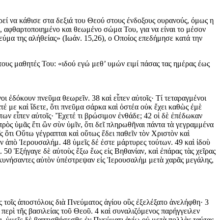
ρεί να κάθισε στα δεξιά του Θεού στους ένδοξους ουρανούς, όμως η
νο, αφθαρτοποιημένο και θεωμένο σώμα Του, για να είναι το μέσον
μα της αλήθείας» (Ιωάν. 15,26), ο Οποίος επεδήμησε κατά την
υς μαθητές Του: «ιδού εγώ μεθ’ υμών ειμί πάσας τας ημέρας έως
ι ἐδόκουν πνεῦμα θεωρεῖν. 38 καὶ εἶπεν αὐτοῖς· Τί τεταραγμένοι
ατέ με καὶ ἴδετε, ὅτι πνεῦμα σάρκα καὶ ὀστέα οὐκ ἔχει καθὼς ἐμὲ
ντων εἶπεν αὐτοῖς· Ἔχετέ τι βρώσιμον ἐνθάδε; 42 οἱ δὲ ἐπέδωκαν
πρὸς ὑμᾶς ἔτι ὢν σὺν ὑμῖν, ὅτι δεῖ πληρωθῆναι πάντα τὰ γεγραμμένα
ς ὅτι Οὕτω γέγραπται καὶ οὕτως ἔδει παθεῖν τὸν Χριστὸν καὶ
ον ἀπὸ Ἱερουσαλήμ. 48 ὑμεῖς δέ ἐστε μάρτυρες τούτων. 49 καὶ ἰδοὺ
 50 Ἐξήγαγε δὲ αὐτοὺς ἔξω ἕως εἰς Βηθανίαν, καὶ ἐπάρας τὰς χεῖρας
οσκυνήσαντες αὐτὸν ὑπέστρεψαν εἰς Ἱερουσαλὴμ μετὰ χαρᾶς μεγάλης,
ς τοῖς ἀποστόλοις διὰ Πνεύματος ἁγίου οὓς ἐξελέξατο ἀνελήφθη· 3
 περὶ τῆς βασιλείας τοῦ Θεοῦ. 4 καὶ συναλιζόμενος παρήγγειλεν
ι, ὑμεῖς δὲ βαπτισθήσεσθε ἐν Πνεύματι ἁγίῳ οὐ μετὰ πολλὰς ταύτας