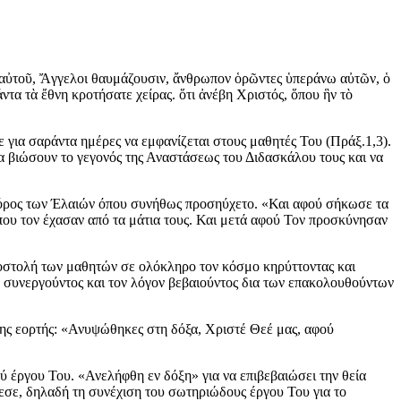
ν αὐτοῦ, Ἄγγελοι θαυμάζουσιν, ἄνθρωπον ὁρῶντες ὑπεράνω αὐτῶν, ὁ
ντα τὰ ἔθνη κροτήσατε χείρας. ὅτι ἀνέβη Χριστός, ὅπου ἣν τὸ
για σαράντα ημέρες να εμφανίζεται στους μαθητές Του (Πράξ.1,3).
α βιώσουν το γεγονός της Αναστάσεως του Διδασκάλου τους και να
ο όρος των Έλαιών όπου συνήθως προσηύχετο. «Και αφού σήκωσε τα
 που τον έχασαν από τα μάτια τους. Και μετά αφού Τον προσκύνησαν
ποστολή των μαθητών σε ολόκληρο τον κόσμο κηρύττοντας και
ου συνεργούντος και τον λόγον βεβαιούντος δια των επακολουθούντων
 της εορτής: «Ανυψώθηκες στη δόξα, Χριστέ Θεέ μας, αφού
 έργου Του. «Ανελήφθη εν δόξη» για να επιβεβαιώσει την θεία
θεσε, δηλαδή τη συνέχιση του σωτηριώδους έργου Του για το