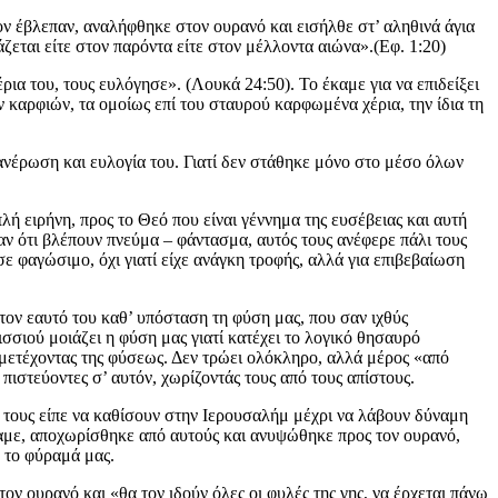
ν έβλεπαν, αναλήφθηκε στον ουρανό και εισήλθε στ’ αληθινά άγια
ζεται είτε στον παρόντα είτε στον μέλλοντα αιώνα».(Εφ. 1:20)
ρια του, τους ευλόγησε». (Λουκά 24:50). Το έκαμε για να επιδείξει
 καρφιών, τα ομοίως επί του σταυρού καρφωμένα χέρια, την ίδια τη
φανέρωση και ευλογία του. Γιατί δεν στάθηκε μόνο στο μέσο όλων
λή ειρήνη, προς το Θεό που είναι γέννημα της ευσέβειας και αυτή
αν ότι βλέπουν πνεύμα – φάντασμα, αυτός τους ανέφερε πάλι τους
σε φαγώσιμο, όχι γιατί είχε ανάγκη τροφής, αλλά για επιβεβαίωση
ον εαυτό του καθ’ υπόσταση τη φύση μας, που σαν ιχθύς
σσιού μοιάζει η φύση μας γιατί κατέχει το λογικό θησαυρό
 μετέχοντας της φύσεως. Δεν τρώει ολόκληρο, αλλά μέρος «από
πιστεύοντες σ’ αυτόν, χωρίζοντάς τους από τους απίστους.
, τους είπε να καθίσουν στην Ιερουσαλήμ μέχρι να λάβουν δύναμη
ραμε, αποχωρίσθηκε από αυτούς και ανυψώθηκε προς τον ουρανό,
 το φύραμά μας.
ν ουρανό και «θα τον ιδούν όλες οι φυλές της γης, να έρχεται πάνω