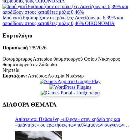
περιουσίες τους
ΟΙΚΟΝΟΜΙΑ
Ιδού γιατί θησαυρίζουν οι τράπεζες: Δανείζουν με 6,39% και
αποδίδουν στους καταθέτες μόλις 0,46%
ΟΙΚΟΝΟΜΙΑ
Εορτολόγιο
Παρασκευή
7/8/2026
Οσιομάρτυρος Αστερίου θαυματουργού Οσίου Νικάνορος
θαυματουργού εν Ζάβορδα
Νηστεία
Εορτάζουν:
Αστέριος Αστερία Νικάνωρ
ΔΙΑΦΟΡΑ ΘΕΜΑΤΑ
Απίστευτο: Πεθαμένη «μίλησε» στην κηδεία της και
«απάντησε» σε ερωτήσεις των τεθλιμμένων συγγενών
(Βίντεο)