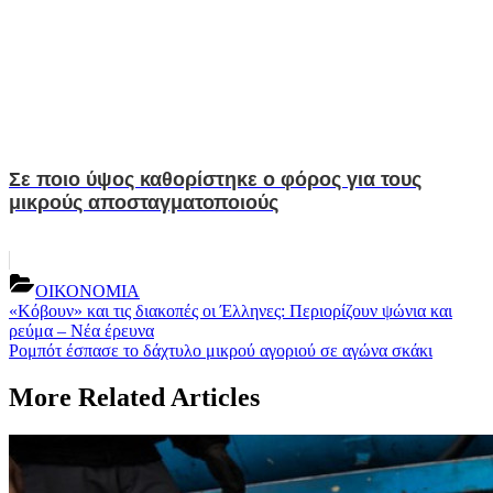
Σε ποιο ύψος καθορίστηκε ο φόρος για τους
μικρούς αποσταγματοποιούς
ΟΙΚΟΝΟΜΙΑ
Post
Previous
«Κόβουν» και τις διακοπές οι Έλληνες: Περιορίζουν ψώνια και
Post:
ρεύμα – Νέα έρευνα
navigation
Next
Ρομπότ έσπασε το δάχτυλο μικρού αγοριού σε αγώνα σκάκι
Post:
More Related Articles