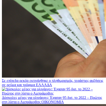
Σε επίπεδα ρεκόρ εκτινάχθηκε ο πληθωρισμός, τεράστιες αυξήσεις
σε ρεύμα και τρόφιμα
ΕΛΛΑΔΑ
Δύσκολες μέρες για ολιγάρχες: Έχασαν 95 δισ. το 2022 – Πρώτος
στη λίστα ο Αμπράμοβιτς
ΟΙΚΟΝΟΜΙΑ