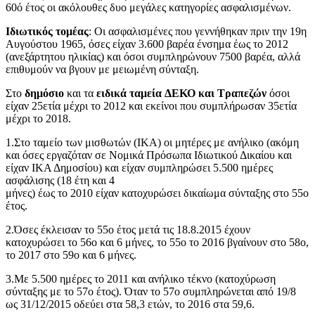
60ό έτος οι ακόλουθες δυο μεγάλες κατηγορίες ασφαλισμένων.
Ιδιωτικός
τομέας
: Οι ασφαλισμένες που γεννήθηκαν πριν την 19η
Αυγούστου 1965, όσες είχαν 3.600 βαρέα ένσημα έως το 2012
(ανεξάρτητου ηλικίας) και όσοι συμπληρώνουν 7500 βαρέα, αλλά
επιθυμούν να βγουν με μειωμένη σύνταξη.
Στο
δημόσιο
και τα
ειδικά
ταμεία
ΔΕΚΟ
και
Τραπεζών
όσοι
είχαν 25ετία μέχρι το 2012 και εκείνοι που συμπλήρωσαν 35ετία
μέχρι το 2018.
1.Στο ταμείο των μισθωτών (ΙΚΑ) οι μητέρες με ανήλικο (ακόμη
και όσες εργαζόταν σε Νομικά Πρόσωπα Ιδιωτικού Δικαίου και
είχαν ΙΚΑ Δημοσίου) και είχαν συμπληρώσει 5.500 ημέρες
ασφάλισης (18 έτη και 4
μήνες) έως το 2010 είχαν κατοχυρώσει δικαίωμα σύνταξης στο 55ο
έτος.
2.Όσες έκλεισαν το 55ο έτος μετά τις 18.8.2015 έχουν
κατοχυρώσει το 56ο και 6 μήνες, το 55ο το 2016 βγαίνουν στο 58ο,
το 2017 στο 59ο και 6 μήνες.
3.Με 5.500 ημέρες το 2011 και ανήλικο τέκνο (κατοχύρωση
σύνταξης με το 57ο έτος). Όταν το 57ο συμπληρώνεται από 19/8
ως 31/12/2015 οδεύει στα 58,3 ετών, το 2016 στα 59,6.