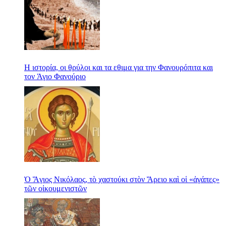
Η ιστορία, οι θρύλοι και τα εθιμα για την Φανουρόπιτα και
τον Άγιο Φανούριο
Ὁ Ἅγιος Νικόλαος, τὸ χαστούκι στὸν Ἄρειο καὶ οἱ «ἀγάπες»
τῶν οἰκουμενιστῶν