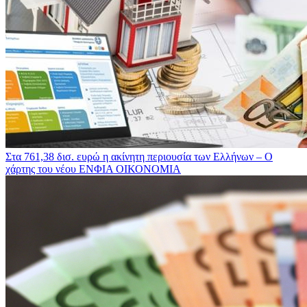
Στα 761,38 δισ. ευρώ η ακίνητη περιουσία των Ελλήνων – Ο
χάρτης του νέου ΕΝΦΙΑ
ΟΙΚΟΝΟΜΙΑ