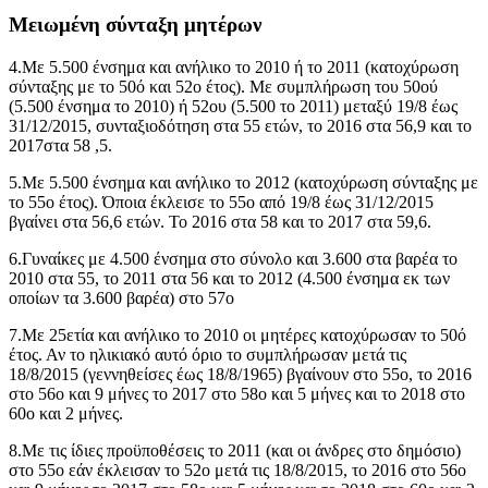
Μειωμένη σύνταξη μητέρων
4.Με 5.500 ένσημα και ανήλικο το 2010 ή το 2011 (κατοχύρωση
σύνταξης με το 50ό και 52ο έτος). Με συμπλήρωση του 50ού
(5.500 ένσημα το 2010) ή 52ου (5.500 το 2011) μεταξύ 19/8 έως
31/12/2015, συνταξιοδότηση στα 55 ετών, το 2016 στα 56,9 και το
2017στα 58 ,5.
5.Με 5.500 ένσημα και ανήλικο το 2012 (κατοχύρωση σύνταξης με
το 55ο έτος). Όποια έκλεισε το 55ο από 19/8 έως 31/12/2015
βγαίνει στα 56,6 ετών. Το 2016 στα 58 και το 2017 στα 59,6.
6.Γυναίκες με 4.500 ένσημα στο σύνολο και 3.600 στα βαρέα το
2010 στα 55, το 2011 στα 56 και το 2012 (4.500 ένσημα εκ των
οποίων τα 3.600 βαρέα) στο 57ο
7.Με 25ετία και ανήλικο το 2010 οι μητέρες κατοχύρωσαν το 50ό
έτος. Αν το ηλικιακό αυτό όριο το συμπλήρωσαν μετά τις
18/8/2015 (γεννηθείσες έως 18/8/1965) βγαίνουν στο 55ο, το 2016
στο 56ο και 9 μήνες το 2017 στο 58ο και 5 μήνες και το 2018 στο
60ο και 2 μήνες.
8.Με τις ίδιες προϋποθέσεις το 2011 (και οι άνδρες στο δημόσιο)
στο 55ο εάν έκλεισαν το 52ο μετά τις 18/8/2015, το 2016 στο 56ο