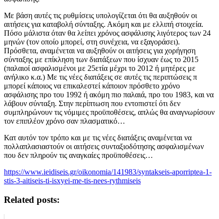
Με βάση αυτές τις ρυθμίσεις υπολογίζεται ότι θα αυξηθούν οι
αιτήσεις για καταβολή σύνταξης. Ακόμη και με ελλιπή στοιχεία.
Πόσο μάλιστα όταν θα λείπει χρόνος ασφάλισης λιγότερος των 24
μηνών (τον οποίο μπορεί, στη συνέχεια, να εξαγοράσει).
Πρόσθετα, αναμένεται να αυξηθούν οι αιτήσεις για χορήγηση
σύνταξης με επίκληση των διατάξεων που ίσχυαν έως το 2015
(παλαιοί ασφαλισμένοι με 25ετία μέχρι το 2012 ή μητέρες με
ανήλικο κ.α.) Με τις νέες διατάξεις σε αυτές τις περιπτώσεις π
μπορεί κάποιος να επικαλεστεί κάποιον πρόσθετο χρόνο
ασφάλισης προ του 1992 ή ακόμη πιο παλαιά, προ του 1983, και να
λάβουν σύνταξη. Στην περίπτωση που εντοπιστεί ότι δεν
συμπληρώνουν τις νόμιμες προϋποθέσεις, απλώς θα αναγνωρίσουν
τον επιπλέον χρόνο σαν πλασματικό…
Κατ αυτόν τον τρόπο και με τις νέες διατάξεις αναμένεται να
πολλαπλασιαστούν οι αιτήσεις συνταξιοδότησης ασφαλισμένων
που δεν πληρούν τις αναγκαίες προϋποθέσεις…
https://www.ieidiseis.gr/oikonomia/141983/syntakseis-aporriptea-1-
stis-3-aitiseis-ti-isxyei-me-tis-nees-rythmiseis
Related posts: