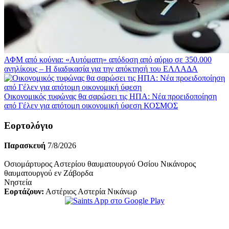
ΑΦΜ από κούνια: «Αυτόματη» απόδοση από αύριο σε 350.000
ανηλίκους – Η διαδικασία για την απόκτησή του
ΕΛΛΑΔΑ
Οικονομικός τυφώνας θα σαρώσει τις ΗΠΑ: Νέα προειδοποίηση
από Γέλεν για απότομη οικονομική ύφεση
ΚΟΣΜΟΣ
Εορτολόγιο
Παρασκευή
7/8/2026
Οσιομάρτυρος Αστερίου θαυματουργού Οσίου Νικάνορος
θαυματουργού εν Ζάβορδα
Νηστεία
Εορτάζουν:
Αστέριος Αστερία Νικάνωρ