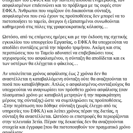
ασφαλισμένων επιδεινώνει και το πρόβλημα με τις ουρές στον
ΕΦΚΑ. Άνθρωποι που νομίζουν ότι δικαιούνται σύνταξη,
ασφαλισμένοι που ενώ έχουν τις προϋποθέσεις δεν μπορεί να το
πιστοποιήσει το ταμείο, άνεργοι ή εξαπατημένοι συνωθούνται
καθημερινά στις πύλες της γραφειοκρατικής κόλασης…
Ωστόσο, από τις επόμενες ημέρες και με την έκδοση της σχετικής
εγκυκλίου του υπουργείου Εργασίας, ο ΕΦΚΑ θα υποχρεούται να
αποδίδει συντάξεις μετά την πάροδο τριμήνου. Ακόμη και στις
περιπτώσεις που το Ταμείο αδυνατεί να επιβεβαιώσει τους
ισχυρισμούς του ασφαλισμένου, η σύνταξη θα αποδίδεται και εκ
των υστέρων θα ελέγχεται ο φάκελος…
Αν υπολείπεται χρόνος ασφάλισης έως 2 χρόνια δεν θα
αναστέλλεται η καταβαλλόμενη σύνταξη ούτε θα αναζητούνται τα
ποσά που καταβλήθηκαν. Απλώς ο ασφαλισμένος-συνταξιούχος θα
υποχρεούται να αναγνωρίσει τον πρόσθετο χρόνο ασφάλισης (σαν
πλασματικό χρόνο με καταβολή μετρητών ή την παρακράτηση
μέρους της σύνταξης) ώστε να συμπληρώσει τις προϋποθέσεις.
-Στην περίπτωση που δόθηκε σύνταξη (χωρίς έλεγχο από τις
υπηρεσίες του ΕΦΚΑ) και λείπει χρόνος πέραν της διετίας, η
σύνταξη θα αναστέλλεται. Ωστόσο οι επιστροφές θα περιορίζονται
στην τελευταία 3ετία. Πέραν της δεκαετίας δεν θα αναζητούνται
στοιχεία και έγγραφα [που θα πιστοποιηθούν τον πραγματικό χρόνο
ασφάλισης.