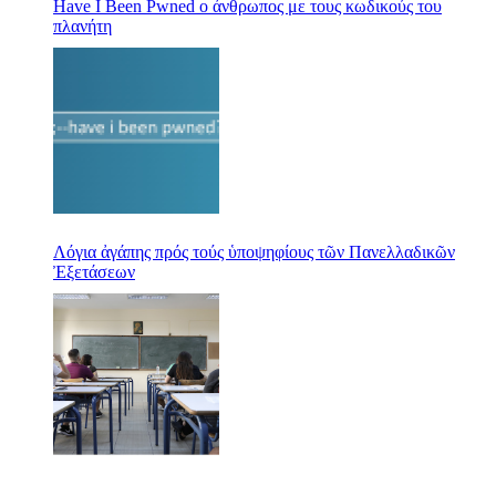
Have I Been Pwned ο άνθρωπος με τους κωδικούς του
πλανήτη
Λόγια ἀγάπης πρός τούς ὑποψηφίους τῶν Πανελλαδικῶν
Ἐξετάσεων