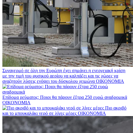
Συναγερμό σε όλη την Ευρώπη έχει σημάνει η ενεργειακή κρίση
με την τιμή του φυσικού αερίου να καλπάζει και τις χώρες να
αναζητούν λύσεις ενόψει του δύσκολου χειμώνα
ΟΙΚΟΝΟΜΙΑ
Επίδομα ρεύματος: Ποιοι θα πάρουν έξτρα 250 ευρώ αναδρομικά
ΟΙΚΟΝΟΜΙΑ
Πιο ακριβό
και το μπουκαλάκι νερό σε λίγες μέρες
ΟΙΚΟΝΟΜΙΑ