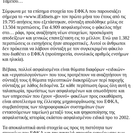
Ταμείου…
Σύμφωνα με τα επίσημα στοιχεία του ΕΦΚΑ που παρουσιάζει
σήμερα το «www.iΕidiseis.gr» τον πρώτο μήνα του έτους από τις
19.795 αιτήσεις που εξετάστηκαν, σύνταξη αποδόθηκε μόλις σε
13.504 περιπτώσεις. Για 4.909 ασφαλισμένους ο φάκελος πήγε
στο… ράφι, προς αναζήτηση νέων στοιχείων, προσκόμιση
αποδείξεων και γενικώς επανεξέταση εις το μέλλον. Ενώ για 1.382
περιπτώσεις οι εισηγήσεις ήταν απορριπτικές. Αυτοί οι άνθρωποι
δεν πρόκειται να λάβουν σύνταξη με τον συγκεκριμένο φάκελο
που διαθέτει ο ΕΦΚΑ (προϋπηρεσία, συνολικός αριθμός ενσήμων
και ηλικία).
Βέβαια, πολλοί ασφαλισμένοι είναι θύματα διαφόρων «ειδικών»
και «εργατολογούντων» που τους προτρέπουν να αναζητήσουν τη
σύνταξή τους ή θύματα τηλεοπτικών διακηρύξεων περί παροχής
σύνταξης με λάθος δεδομένα. Σε κάθε περίπτωση όμως όλη αυτή η
ταλαιπωρία, πρωτίστως των ασφαλισμένων και οπωσδήποτε και
των υπηρεσιών που έχουν «βουνό» φακέλων προς εκκαθάριση,
είναι αποτέλεσμα της έλλειψης μηχανοργάνωσης του ΕΦΚΑ,
συμβατότητας των πληροφοριακών συστημάτων (των
εντασσόμενων ταμείων) μεταξύ τους και ψηφιοποίησης της
ασφαλιστικής ιστορίας εκάστου ασφαλισμένου ειδικά προ το 2002.
Τα αποκαλυπτικά αυτά στοιχεία ως προς τη πιστότητα των
στοιχείων του ΕΦΚΑ και την παντελή απουσία ενημέρωσης των