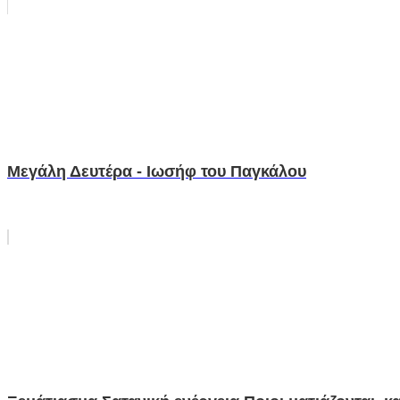
Μεγάλη Δευτέρα - Ιωσήφ του Παγκάλου