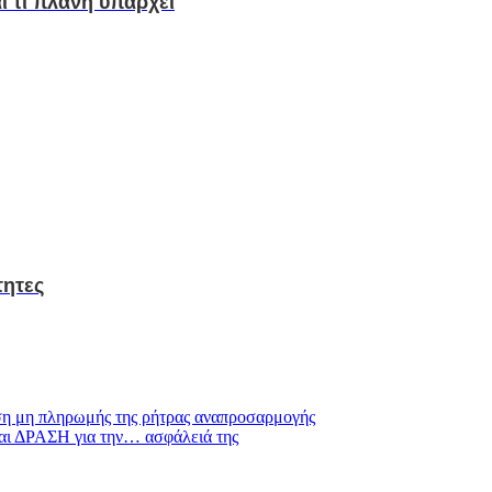
αι τι πλανη υπάρχει
τητες
ση μη πληρωμής της ρήτρας αναπροσαρμογής
αι ΔΡΑΣΗ για την… ασφάλειά της