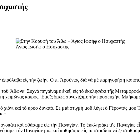
συχαστής
Άγιος Ιωσήφ ο Ησυχαστής
 ἐπρόλαβα εἰς τήν ζωήν. Ὁ π. Ἀρσένιος διά νά μέ παρηγορήση κάποτε
ήν τοῦ Ἄθωνα. Συχνά πηγαίναμε ἐκεῖ, εἰς τό ἐκκλησάκι τῆς Μεταμορφ
μη χειμώνας καιρός. Ἐμεῖς ὅμως συνεχίζαμε τήν προσευχήν. Μπήκαμε
τό χιόνι καί τό κρύο δυνατό. Σε μιά στιγμή μοῦ λέγει ὁ Γέροντάς 
με».
νοπάτι καί φθάσαμε εἰς τήν Παναγίαν. Τό ἐκκλησάκι τῆς Παναγίας εἶν
σαμε τήν Παναγίαν μας καί καθήσαμε εἰς τὰ στασίδια νά ζεσταθοῦμε