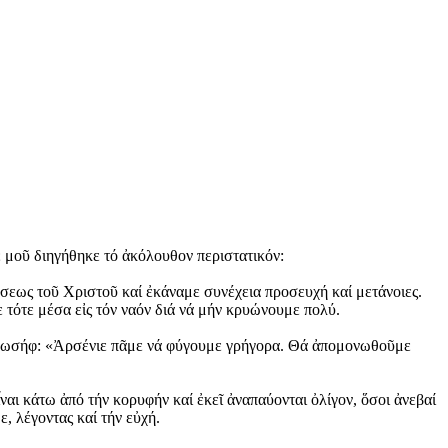
 μοῦ διηγήθηκε τό ἀκόλουθον περιστατικόν:
ώσεως τοῦ Χριστοῦ καί ἐκάναμε συνέχεια προσευχή καί μετάνοιες.
 τότε μέσα εἰς τόν ναόν διά νά μήν κρυώνουμε πολύ.
μου Ἰωσήφ: «Ἀρσένιε πᾶμε νά φύγουμε γρήγορα. Θά ἀπομονωθοῦμε
αι κάτω ἀπό τήν κορυφήν καί ἐκεῖ ἀναπαύονται ὀλίγον, ὅσοι ἀνεβαί
, λέγοντας καί τήν εὐχή.