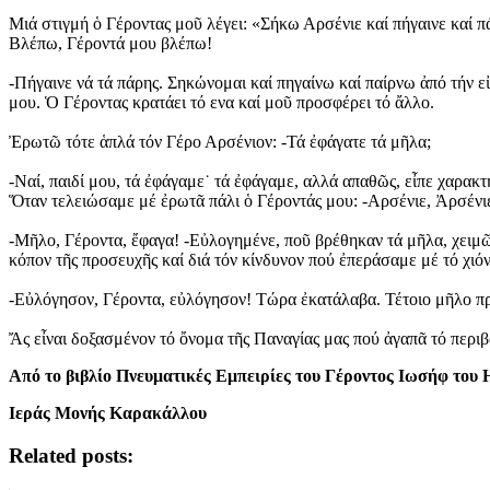
Μιά στιγμή ὁ Γέροντας μοῦ λέγει: «Σήκω Αρσένιε καί πήγαινε καί π
Βλέπω, Γέροντά μου βλέπω!
-Πήγαινε νά τά πάρης. Σηκώνομαι καί πηγαίνω καί παίρνω ἀπό τήν ε
μου. Ὁ Γέροντας κρατάει τό ενα καί μοῦ προσφέρει τό ἄλλο.
Ἐρωτῶ τότε ἁπλά τόν Γέρο Αρσένιον: -Τά ἐφάγατε τά μῆλα;
-Ναί, παιδί μου, τά ἐφάγαμε˙ τά ἐφάγαμε, αλλά απαθῶς, εἶπε χαρακτ
Ὅταν τελειώσαμε μέ ἐρωτᾶ πάλι ὁ Γέροντάς μου: -Αρσένιε, Ἀρσένιε
-Μῆλο, Γέροντα, ἔφαγα! -Εὐλογημένε, ποῦ βρέθηκαν τά μῆλα, χειμῶν
κόπον τῆς προσευχῆς καί διά τόν κίνδυνον πού ἐπεράσαμε μέ τό χι
-Εὐλόγησον, Γέροντα, εὐλόγησον! Τώρα ἐκατάλαβα. Τέτοιο μῆλο π
Ἄς εἶναι δοξασμένον τό ὄνομα τῆς Παναγίας μας πού ἀγαπᾶ τό περιβό
Από το βιβλίο Πνευματικές Εμπειρίες του Γέροντος Ιωσήφ του 
Ιεράς Μονής Καρακάλλου
Related posts: