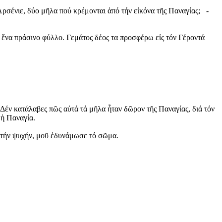
Ἀρσένιε, δύο μῆλα πού κρέμονται ἀπό τήν εἰκόνα τῆς Παναγίας; -
ί ἕνα πράσινο φύλλο. Γεμάτος δέος τα προσφέρω εἰς τόν Γέροντά
 Δέν κατάλαβες πῶς αὐτά τά μῆλα ἦταν δῶρον τῆς Παναγίας, διά τόν
 ἡ Παναγία.
 τήν ψυχήν, μοῦ ἐδυνάμωσε τό σῶμα.