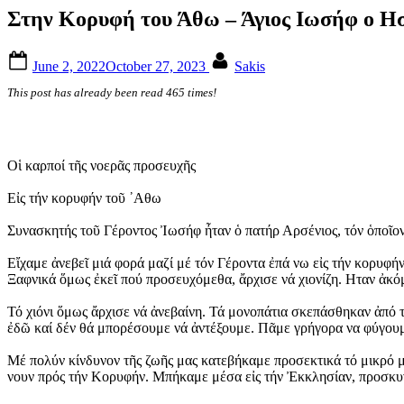
Στην Κορυφή του Άθω – Άγιος Ιωσήφ ο Η
Posted
By
June 2, 2022
October 27, 2023
Sakis
on
This post has already been read 465 times!
Οἱ καρποί τῆς νοερᾶς προσευχῆς
Εἰς τήν κορυφήν τοῦ ᾿Αθω
Συνασκητής τοῦ Γέροντος Ἰωσήφ ἦταν ὁ πατήρ Αρσένιος, τόν ὁποῖον
Εἴχαμε ἀνεβεῖ μιά φορά μαζί μέ τόν Γέροντα ἐπά νω εἰς τήν κορυφ
Ξαφνικά ὅμως ἐκεῖ πού προσευχόμεθα, ἄρχισε νά χιονίζη. Ηταν ἀκό
Τό χιόνι ὅμως ἄρχισε νά ἀνεβαίνη. Τά μονοπάτια σκεπάσθηκαν ἀπό 
ἐδῶ καί δέν θά μπορέσουμε νά ἀντέξουμε. Πᾶμε γρήγορα να φύγου
Μέ πολύν κίνδυνον τῆς ζωῆς μας κατεβήκαμε προσεκτικά τό μικρό μο
νουν πρός τήν Κορυφήν. Μπήκαμε μέσα εἰς τήν Ἐκκλησίαν, προσκυνή