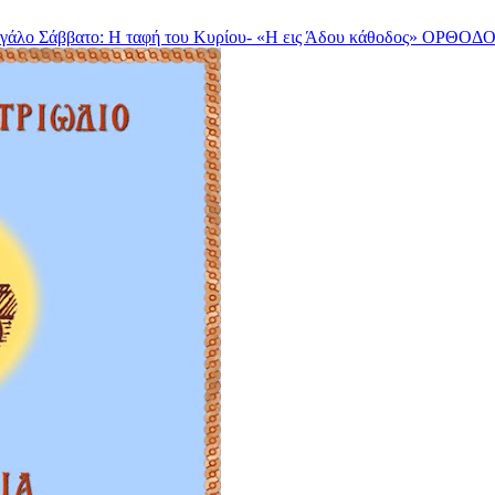
γάλο Σάββατο: Η ταφή του Κυρίου- «Η εις Άδου κάθοδος»
ΟΡΘΟΔΟ