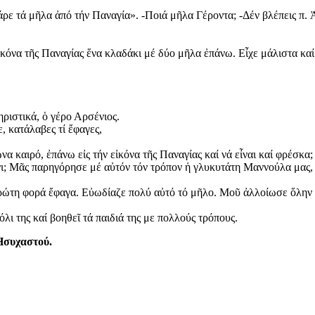
άρε τά μῆλα ἀπό τήν Παναγία». -Ποιά μῆλα Γέροντα; -Δέν βλέπεις π. 
ἰκόνα τῆς Παναγίας ἕνα κλαδάκι μέ δύο μῆλα ἐπάνω. Εἶχε μάλιστα κα
ηριστικά, ὁ γέρο Αρσένιος.
, κατάλαβες τί ἔφαγες,
α καιρό, ἐπάνω εἰς τήν εἰκόνα τῆς Παναγίας καί νά εἶναι καί φρέσκα;
όνι; Μᾶς παρηγόρησε μέ αὐτόν τόν τρόπον ἡ γλυκυτάτη Μαννούλα μας,
ρώτη φορά ἔφαγα. Εὐωδίαζε πολύ αὐτό τό μῆλο. Μοῦ ἀλλοίωσε ὅλην
λι της καί βοηθεῖ τά παιδιά της με πολλούς τρόπους.
Ησυχαστού.