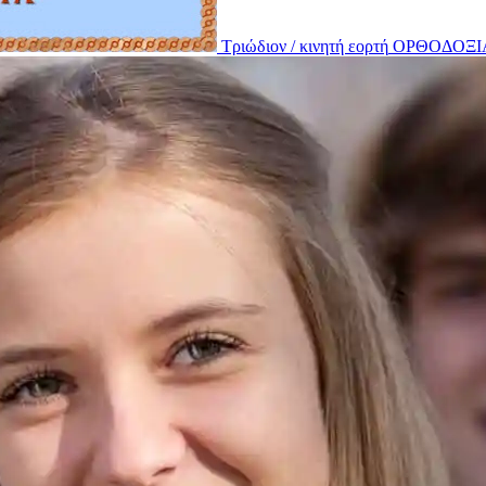
Τριώδιον / κινητή εορτή
ΟΡΘΟΔΟΞΙ