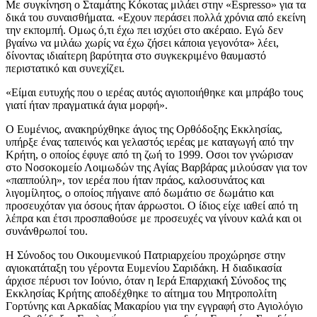
Με συγκίνηση ο Σταμάτης Κόκοτας μιλάει στην «Espresso» για τα
δικά του συναισθήματα. «Εχουν περάσει πολλά χρόνια από εκείνη
την εκπομπή. Ομως ό,τι έχω πει ισχύει στο ακέραιο. Εγώ δεν
βγαίνω να μιλάω χωρίς να έχω ζήσει κάποια γεγονότα» λέει,
δίνοντας ιδιαίτερη βαρύτητα στο συγκεκριμένο θαυμαστό
περιστατικό και συνεχίζει.
«Είμαι ευτυχής που ο ιερέας αυτός αγιοποιήθηκε και μπράβο τους
γιατί ήταν πραγματικά άγια μορφή».
Ο Ευμένιος, ανακηρύχθηκε άγιος της Ορθόδοξης Εκκλησίας,
υπήρξε ένας ταπεινός και γελαστός ιερέας με καταγωγή από την
Κρήτη, ο οποίος έφυγε από τη ζωή το 1999. Οσοι τον γνώρισαν
στο Νοσοκομείο Λοιμωδών της Αγίας Βαρβάρας μιλούσαν για τον
«παππούλη», τον ιερέα που ήταν πράος, καλοσυνάτος και
λιγομίλητος, ο οποίος πήγαινε από δωμάτιο σε δωμάτιο και
προσευχόταν για όσους ήταν άρρωστοι. Ο ίδιος είχε ιαθεί από τη
λέπρα και έτσι προσπαθούσε με προσευχές να γίνουν καλά και οι
συνάνθρωποί του.
Η Σύνοδος του Οικουμενικού Πατριαρχείου προχώρησε στην
αγιοκατάταξη του γέροντα Ευμενίου Σαριδάκη. Η διαδικασία
άρχισε πέρυσι τον Ιούνιο, όταν η Ιερά Επαρχιακή Σύνοδος της
Εκκλησίας Κρήτης αποδέχθηκε το αίτημα του Μητροπολίτη
Γορτύνης και Αρκαδίας Μακαρίου για την εγγραφή στο Αγιολόγιο