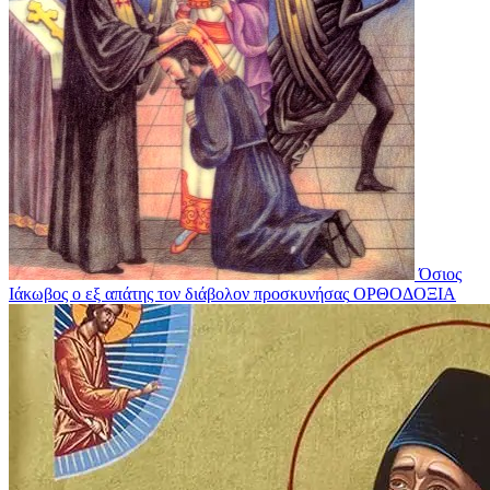
Όσιος
Ιάκωβος ο εξ απάτης τον διάβολον προσκυνήσας
ΟΡΘΟΔΟΞΙΑ