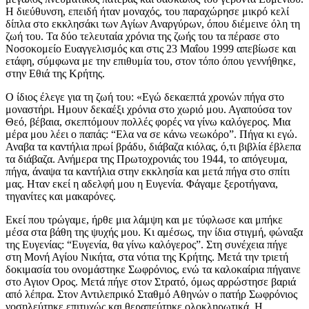
Η διεύθυνση, επειδή ήταν μοναχός, του παραχώρησε μικρό κελί
δίπλα στο εκκλησάκι των Αγίων Αναργύρων, όπου διέμεινε όλη τη
ζωή του. Τα δύο τελευταία χρόνια της ζωής του τα πέρασε στο
Νοσοκομείο Ευαγγελισμός και στις 23 Μαΐου 1999 απεβίωσε και
ετάφη, σύμφωνα με την επιθυμία του, στον τόπο όπου γεννήθηκε,
στην Εθιά της Κρήτης.
Ο ίδιος έλεγε για τη ζωή του: «Εγώ δεκαεπτά χρονών πήγα στο
μοναστήρι. Ημουν δεκαέξι χρόνια στο χωριό μου. Αγαπούσα τον
Θεό, βέβαια, σκεπτόμουν πολλές φορές να γίνω καλόγερος. Μια
μέρα μου λέει ο παπάς: “Ελα να σε κάνω νεωκόρο”. Πήγα κι εγώ.
Αναβα τα καντήλια πρωί βράδυ, διάβαζα κιόλας, ό,τι βιβλία έβλεπα
τα διάβαζα. Ανήμερα της Πρωτοχρονιάς του 1944, το απόγευμα,
πήγα, άναψα τα καντήλια στην εκκλησία και μετά πήγα στο σπίτι
μας. Ηταν εκεί η αδελφή μου η Ευγενία. Φάγαμε ξεροτήγανα,
τηγανίτες και μακαρόνες.
Εκεί που τρώγαμε, ήρθε μια λάμψη και με τύφλωσε και μπήκε
μέσα στα βάθη της ψυχής μου. Κι αμέσως, την ίδια στιγμή, φώναξα
της Ευγενίας: “Ευγενία, θα γίνω καλόγερος”. Στη συνέχεια πήγε
στη Μονή Αγίου Νικήτα, στα νότια της Κρήτης. Μετά την τριετή
δοκιμασία του ονομάστηκε Σωφρόνιος, ενώ τα καλοκαίρια πήγαινε
στο Αγιον Ορος. Μετά πήγε στον Στρατό, όμως αρρώστησε βαριά
από λέπρα. Στον Αντιλεπρικό Σταθμό Αθηνών ο πατήρ Σωφρόνιος
νοσηλεύτηκε επιτυχώς και θεραπεύτηκε ολοκληρωτικά. Η