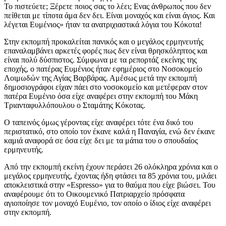
Το πιστεύετε; Ξέρετε ποιος σας το λέει; Ενας άνθρωπος που δεν
πείθεται με τίποτα άμα δεν δει. Είναι μοναχός και είναι άγιος. Και
λέγεται Ευμένιος» ήταν τα ανατριχιαστικά λόγια του Κόκοτα!
Στην εκπομπή προκαλείται πανικός και ο μεγάλος ερμηνευτής
επαναλαμβάνει αρκετές φορές πως δεν είναι θρησκόληπτος και
είναι πολύ δύσπιστος. Σύμφωνα με τα ρεπορτάζ εκείνης της
εποχής, ο πατέρας Ευμένιος ήταν εφημέριος στο Νοσοκομείο
Λοιμωδών της Αγίας Βαρβάρας. Αμέσως μετά την εκπομπή
δημοσιογράφοι είχαν πάει στο νοσοκομείο και μετέφεραν στον
πατέρα Ευμένιο όσα είχε αναφέρει στην εκπομπή του Μάκη
Τριανταφυλλόπουλου ο Σταμάτης Κόκοτας.
Ο ταπεινός όμως γέροντας είχε αναφέρει τότε ένα δικό του
περιστατικό, στο οποίο τον έκανε καλά η Παναγία, ενώ δεν έκανε
καμιά αναφορά σε όσα είχε δει με τα μάτια του ο σπουδαίος
ερμηνευτής.
Από την εκπομπή εκείνη έχουν περάσει 26 ολόκληρα χρόνια και ο
μεγάλος ερμηνευτής, έχοντας ήδη φτάσει τα 85 χρόνια του, μιλάει
αποκλειστικά στην «Espresso» για το θαύμα που είχε βιώσει. Του
αναφέρουμε ότι το Οικουμενικό Πατριαρχείο πρόσφατα
αγιοποίησε τον μοναχό Ευμένιο, τον οποίο ο ίδιος είχε αναφέρει
στην εκπομπή.