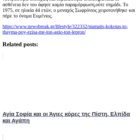
ασθένεια δεν του άφησε καμία παραμόρφωση,ούτε σημάδι. Το
1975, σε ηλικία 44 ετών, ο μοναχός Σωφρόνιος χειροτονήθηκε και
πήρε το όνομα Ευμένιος.
https://www.newsbreak.gr/lifestyle/322332/stamatis-kokotas-to-
thayma-poy-ezisa-me-ton-agio-ton-lepron/
Related posts:
Αγία Σοφία και οι Άγιες κόρες της Πίστη, Ελπίδα
και Αγάπη