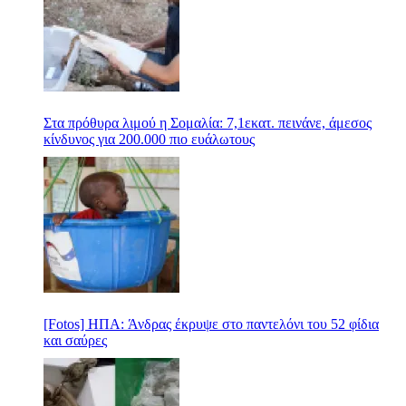
Στα πρόθυρα λιμού η Σομαλία: 7,1εκατ. πεινάνε, άμεσος
κίνδυνος για 200.000 πιο ευάλωτους
[Fotos] ΗΠΑ: Άνδρας έκρυψε στο παντελόνι του 52 φίδια
και σαύρες