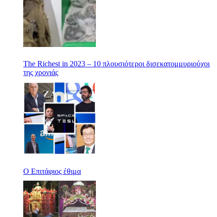
The Richest in 2023 – 10 πλουσιότεροι δισεκατομμυριούχοι
της χρονιάς
Ο Επιτάφιος έθιμα