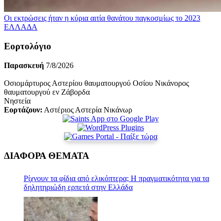
Οι εκτρώσεις ήταν η κύρια αιτία θανάτου παγκοσμίως το 2023
ΕΛΛΑΔΑ
Εορτολόγιο
Παρασκευή
7/8/2026
Οσιομάρτυρος Αστερίου θαυματουργού Οσίου Νικάνορος
θαυματουργού εν Ζάβορδα
Νηστεία
Εορτάζουν:
Αστέριος Αστερία Νικάνωρ
ΔΙΑΦΟΡΑ ΘΕΜΑΤΑ
Ρίχνουν τα φίδια από ελικόπτερα; Η πραγματικότητα για τα
δηλητηριώδη ερπετά στην Ελλάδα