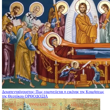
Δεκαπενταύγουστος: Πως ερμηνεύεται η εικόνας της Κοιμήσεως
της Θεοτόκου
ΟΡΘΟΔΟΞΙΑ