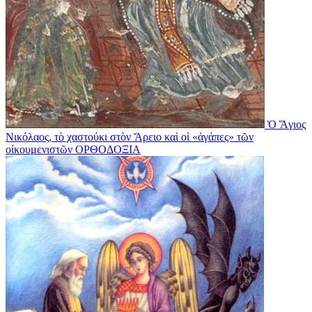
Ὁ Ἅγιος
Νικόλαος, τὸ χαστούκι στὸν Ἄρειο καὶ οἱ «ἀγάπες» τῶν
οἰκουμενιστῶν
ΟΡΘΟΔΟΞΙΑ