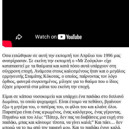
Οσα ειπώθηκαν σε αυτή την εκπομπή τον Απρίλιο του 1996 μας
ανατρίχιασαν. Σε εκείνη την εκπομπή ο «Mr Ζούγκλα» είχε
καταπιαστεί με τα θαύματα και κατά πόσο αυτά υπάρχουν στη
σύγχρονη εποχή. Ανάμεσα στους καλεσμένους ήταν και ο μεγάλος
ερμηνευτής Σταμάτης Κόκοτας, ο οποίος, παίρνοντας τον λόγο
όρθιος, φανερά συγκινημένος, μίλησε για το θαύμα που ο ίδιος
έζησε μπροστά στα μάτια του εκείνη την εποχή.
Είμαι σε κάποιο νοσοκομείο και υπάρχει ένα παιδάκι στο διπλανό
δωμάτιο, το οποίο ψυχομαχεί. Είναι έτοιμο να πεθάνει, βγαίνουν
έξω η μητέρα του, ο πατέρας του, οι φίλοι του και κλαίνε όλοι.
Παραπέρα είναι ένας ιερωμένος, ένας καλόγερος, ένας γέροντας.
Πηγαίνω και του λέω: “Πάτερ, δεν πας να διαβάσεις μια ευχή στο
παιδάκι, μπας και κάνουμε τίποτα, να γίνει καλά;” Και πάει… δεν
μπορώ να το πω από την ταραχή μου. Και το παιδάκι έγινε καλά.