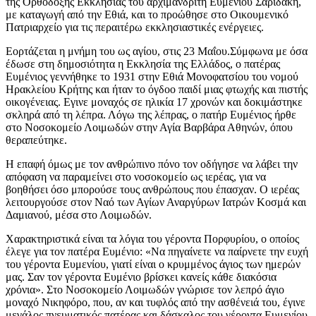
της Ορθόδοξης Εκκλησίας του αρχιμανδρίτη Ευμενίου Σαριδάκη,
με καταγωγή από την Εθιά, και το προώθησε στο Οικουμενικό
Πατριαρχείο για τις περαιτέρω εκκλησιαστικές ενέργειες.
Εορτάζεται η μνήμη του ως αγίου, στις 23 Μαΐου.Σύμφωνα με όσα
έδωσε στη δημοσιότητα η Εκκλησία της Ελλάδος, ο πατέρας
Ευμένιος γεννήθηκε το 1931 στην Εθιά Μονοφατσίου του νομού
Ηρακλείου Κρήτης και ήταν το όγδοο παιδί μιας φτωχής και πιστής
οικογένειας. Εγινε μοναχός σε ηλικία 17 χρονών και δοκιμάστηκε
σκληρά από τη λέπρα. Λόγω της λέπρας, ο πατήρ Ευμένιος ήρθε
στο Νοσοκομείο Λοιμωδών στην Αγία Βαρβάρα Αθηνών, όπου
θεραπεύτηκε.
Η επαφή όμως με τον ανθρώπινο πόνο τον οδήγησε να λάβει την
απόφαση να παραμείνει στο νοσοκομείο ως ιερέας, για να
βοηθήσει όσο μπορούσε τους ανθρώπους που έπασχαν. Ο ιερέας
λειτουργούσε στον Ναό των Αγίων Αναργύρων Ιατρών Κοσμά και
Δαμιανού, μέσα στο Λοιμωδών.
Χαρακτηριστικά είναι τα λόγια του γέροντα Πορφυρίου, ο οποίος
έλεγε για τον πατέρα Ευμένιο: «Να πηγαίνετε να παίρνετε την ευχή
του γέροντα Ευμενίου, γιατί είναι ο κρυμμένος άγιος των ημερών
μας. Σαν τον γέροντα Ευμένιο βρίσκει κανείς κάθε διακόσια
χρόνια». Στο Νοσοκομείο Λοιμωδών γνώρισε τον λεπρό άγιο
μοναχό Νικηφόρο, που, αν και τυφλός από την ασθένειά του, έγινε
μεγάλος πνευματικός πατέρας και δάσκαλος του γέροντα Ευμενίου.