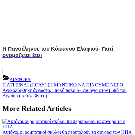
H Πανσέληνος του Κόκκινου Ελαφιού- Γιατί
ονομάζεται έτσι
ΔΙΑΦΟΡΑ
Post
Previous
ΓΙΑΤΙ ΕΙΝΑΙ (ΠΟΛΥ) ΣΗΜΑΝΤΙΚΟ ΝΑ ΠΙΝΟΥΜΕ ΝΕΡΟ
Post:
Next
Ανακαλύφθηκε άγνωστο, «πολύ παλαιό» ναυάγιο στον βυθό του
navigation
Post:
Αιγαίου (φωτό- βίντεο)
More Related Articles
Αυτόνομοι ρομποτικοί σκύλοι θα περιπολούν τα σύνορα των ΗΠΑ