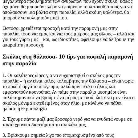
μεγαλύτερα προβλήματα των ανθρώπων που έχουν σκύλο, καθώς
όχι μόνο θα μπορούν πλέον να παίρνουν το κατοικίδιό τους για να
απολαύσουν μια βόλτα στην παραλία, αλλά ακόμη καλύτερα, θα
μπορούν να κολυμπούν μαζί του.
Ωστόσο, χρειάζεται προσοχή κατά την παραμονή μας στην
παραλία, τόσο για εμάς και για τους μικρούς μας φίλους – αλλά και
για τους γύρω μας – και, ως ιδιοκτήτες, οφείλουμε να δείξουμε την
απαραίτητη προσοχή.
Σκύλος στη θάλασσα- 10 tips για ασφαλή παραμονή
στην παραλία
1. Οι καλύτερες ώρες για να ευχαριστηθεί ο σκύλος μας την
παραλία – ή αν είναι καλός κολυμβητής την θάλασσα – είναι νωρίς
το πρωί ή αργά το απόγευμα, αλλά πριν πέσει ο ήλιος και
εμφανιστούν κουνούπια. Αν πάμε στην παραλία μεσημέρι είναι
πολύ σημαντικό να βρούμε ένα μέρος με σκιά, ώστε να μην είναι ο
σκύλος μόνιμα εκτεθειμένος στον ήλιο, με κίνδυνο να πάθει
ηλίαση ή θερμοπληξία.
2. Έχουμε πάντα μαζί μας δροσερό νερό για να ενυδατώνουμε σε
τακτά χρονικά διαστήματα το σκυλάκι μας.
3. Βρίσκουμε σημεία λίγο πιο απομακρυσμένα από τους