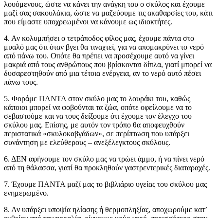
λουόμενους, ώστε να κάνει την ανάγκη του ο σκύλος και έχουμε
μαζί σας σακουλάκια, ώστε να μαζεύουμε τις ακαθαρσίες του, κάτι
που είμαστε υποχρεωμένοι να κάνουμε ως ιδιοκτήτες.
4. Αν κολυμπήσει ο τετράποδος φίλος μας, έχουμε πάντα στο
μυαλό μας ότι όταν βγει θα τιναχτεί, για να απομακρύνει το νερό
από πάνω του. Οπότε θα πρέπει να προσέχουμε αυτό να γίνει
μακριά από τους ανθρώπους που βρίσκονται δίπλα, γιατί μπορεί να
δυσαρεστηθούν από μια τέτοια ενέργεια, αν το νερό αυτό πέσει
πάνω τους.
5. Φοράμε ΠΑΝΤΑ στον σκύλο μας το λουράκι του, καθώς
κάποιοι μπορεί να φοβούνται τα ζώα, οπότε οφείλουμε να το
σεβαστούμε και να τους δείξουμε ότι έχουμε τον έλεγχο του
σκύλου μας. Επίσης, με αυτόν τον τρόπο θα αποφευχθούν
περιστατικά «σκυλοκαβγάδων», σε περίπτωση που υπάρξει
συνάντηση με ελεύθερους – ανεξέλεγκτους σκύλους.
6. ΔΕΝ αφήνουμε τον σκύλο μας να τρώει άμμο, ή να πίνει νερό
από τη θάλασσα, γιατί θα προκληθούν γαστρεντερικές διαταραχές.
7. Έχουμε ΠΑΝΤΑ μαζί μας το βιβλιάριο υγείας του σκύλου μας
ενημερωμένο.
8. Αν υπάρξει υποψία ηλίασης ή θερμοπληξίας, αποχωρούμε κατ’