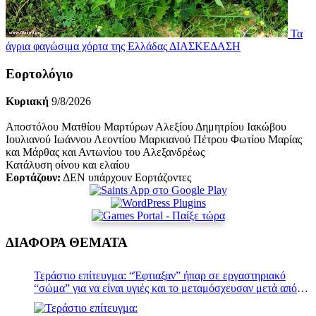
Τα
άγρια φαγώσιμα χόρτα της Ελλάδας
ΔΙΑΣΚΕΔΑΣΗ
Εορτολόγιο
Κυριακή
9/8/2026
Αποστόλου Ματθίου Μαρτύρων Αλεξίου Δημητρίου Ιακώβου
Ιουλιανού Ιωάννου Λεοντίου Μαρκιανού Πέτρου Φωτίου Μαρίας
και Μάρθας και Αντωνίου του Αλεξανδρέως
Κατάλυση οίνου και ελαίου
Εορτάζουν:
ΔΕΝ υπάρχουν Εορτάζοντες
ΔΙΑΦΟΡΑ ΘΕΜΑΤΑ
Τεράστιο επίτευγμα: “Έφτιαξαν” ήπαρ σε εργαστηριακό
“σώμα” για να είναι υγιές και το μεταμόσχευσαν μετά από
τρεις μέρες