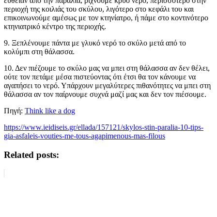
ευθείαν από την παραλία, ρίχνουμε κρύο νερό, περισσότερο στην
περιοχή της κοιλιάς του σκύλου, λιγότερο στο κεφάλι του και
επικοινωνούμε αμέσως με τον κτηνίατρο, ή πάμε στο κοντινότερο
κτηνιατρικό κέντρο της περιοχής.
9. Ξεπλένουμε πάντα με γλυκό νερό το σκύλο μετά από το
κολύμπι στη θάλασσα.
10. Δεν πιέζουμε το σκύλο μας να μπει στη θάλασσα αν δεν θέλει,
ούτε τον πετάμε μέσα πιστεύοντας ότι έτσι θα τον κάνουμε να
αγαπήσει το νερό. Υπάρχουν μεγαλύτερες πιθανότητες να μπει στη
θάλασσα αν τον παίρνουμε συχνά μαζί μας και δεν τον πιέσουμε.
Πηγή:
Think like a dog
https://www.ieidiseis.gr/ellada/157121/skylos-stin-paralia-10-tips-
gia-asfaleis-vouties-me-tous-agapimenous-mas-filous
Related posts: