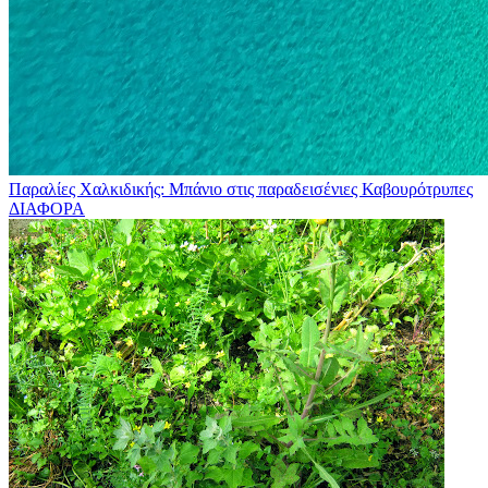
Παραλίες Χαλκιδικής: Μπάνιο στις παραδεισένιες Καβουρότρυπες
ΔΙΑΦΟΡΑ