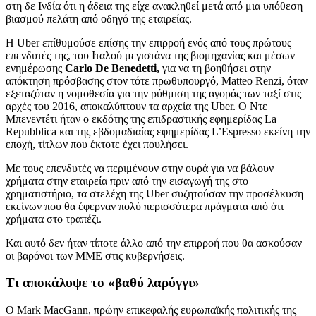
στη δε Ινδία ότι η άδεια της είχε ανακληθεί μετά από μια υπόθεση
βιασμού πελάτη από οδηγό της εταιρείας.
Η Uber επίθυμούσε επίσης την επιρροή ενός από τους πρώτους
επενδυτές της, του Ιταλού μεγιστάνα της βιομηχανίας και μέσων
ενημέρωσης
Carlo De Benedetti,
για να τη βοηθήσει στην
απόκτηση πρόσβασης στον τότε πρωθυπουργό, Matteo Renzi, όταν
εξεταζόταν η νομοθεσία για την ρύθμιση της αγοράς των ταξί στις
αρχές του 2016, αποκαλύπτουν τα αρχεία της Uber. Ο Ντε
Μπενεντέτι ήταν ο εκδότης της επιδραστικής εφημερίδας La
Repubblica και της εβδομαδιαίας εφημερίδας L’Espresso εκείνη την
εποχή, τίτλων που έκτοτε έχει πουλήσει.
Με τους επενδυτές να περιμένουν στην ουρά για να βάλουν
χρήματα στην εταιρεία πριν από την εισαγωγή της στο
χρηματιστήριο, τα στελέχη της Uber συζητούσαν την προσέλκυση
εκείνων που θα έφερναν πολύ περισσότερα πράγματα από ότι
χρήματα στο τραπέζι.
Και αυτό δεν ήταν τίποτε άλλο από την επιρροή που θα ασκούσαν
οι βαρόνοι των ΜΜΕ στις κυβερνήσεις.
Τι αποκάλυψε το «βαθύ λαρύγγι»
Ο Mark MacGann, πρώην επικεφαλής ευρωπαϊκής πολιτικής της