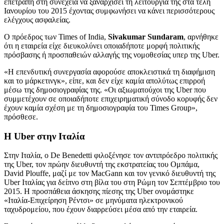
επετράπη στη συνέχεια να ξαναρχίσει τη λειτουργία της στα τέλη
Ιανουρίου του 2015 έχοντας συμφωνήσει να κάνει περισσότερους
ελέγχους ασφαλείας.
Ο πρόεδρος των Times of India,
Sivakumar Sundaram
, αρνήθηκε
ότι η εταιρεία είχε διευκολύνει οποιαδήποτε μορφή πολιτικής
πρόσβασης ή προσπαθειών αλλαγής της νομοθεσίας υπερ της Uber.
«Η επενδυτική συνεργασία αφορούσε αποκλειστικά τη διαφήμιση
και το μάρκετινγκ», είπε, και δεν είχε καμία απολύτως επιρροή
μέσω της δημοσιογραφίας της. «Οι αξιωματούχοι της Uber που
συμμετέχουν σε οποιαδήποτε επιχειρηματική σύνοδο κορυφής δεν
έχουν καμία σχέση με τη δημοσιογραφία του Times Group»,
πρόσθεσε.
Η Uber στην Ιταλία
Στην Ιταλία, ο De Benedetti φιλοξένησε τον αντιπρόεδρο πολιτικής
της Uber, τον πρώην διευθυντή της εκστρατείας του Ομπάμα,
David Plouffe, μαζί με τον MacGann και τον γενικό διευθυντή της
Uber Ιταλίας για δείπνο στη βίλα του στη Ρώμη τον Σεπτέμβριο του
2015. Η προσπάθεια άσκησης πίεσης της Uber ονομάστηκε
«Ιταλία-Επιχείρηση Ρέντσι» σε μηνύματα ηλεκτρονικού
ταχυδρομείου, που έχουν διαρρεύσει μέσα από την εταιρεία.