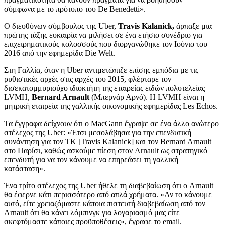
σύμφωνα με το πρότυπο του De Benedetti».
Ο διευθύνων σύμβουλος της Uber,
Travis Kalanick,
άρπαξε μια
πρώτης τάξης ευκαιρία να μιλήσει σε ένα ετήσιο συνέδριο για
επιχειρηματικούς κολοσσούς που διοργανώθηκε τον Ιούνιο του
2016 από την εφημερίδα Die Welt.
Στη Γαλλία, όταν η Uber αντιμετώπιζε επίσης εμπόδια με τις
ρυθιστικές αρχές στις αρχές του 2015, φλέρταρε τον
δισεκατομμυριούχο ιδιοκτήτη της εταιρείας ειδών πολυτελείας
LVMH,
Bernard Arnault
(Μπερνάρ Αρνό). Η LVMH είναι η
μητρική εταιρεία της γαλλικής οικονομικής εφημερίδας Les Echos.
Τα έγγραφα δείχνουν ότι ο MacGann έγραψε σε ένα άλλο ανώτερο
στέλεχος της Uber: «Έτσι μεσολάβησα για την επενδυτική
συνάντηση για τον TK [Travis Kalanick] και τον Bernard Arnault
στο Παρίσι, καθώς ασκούμε πίεση στον Arnault ως στρατηγικό
επενδυτή για να τον κάνουμε να επηρεάσει τη γαλλική
κατάσταση».
Ένα τρίτο στέλεχος της Uber ήθελε τη διαβεβαίωση ότι ο Arnault
θα έφερνε κάτι περισσότερο από απλά χρήματα. «Αν το κάνουμε
αυτό, είτε χρειαζόμαστε κάποια πιστευτή διαβεβαίωση από τον
Arnault ότι θα κάνει λόμπινγκ για λογαριασμό μας είτε
σκεφτόμαστε κάποιες προϋποθέσεις», έγραφε το email.