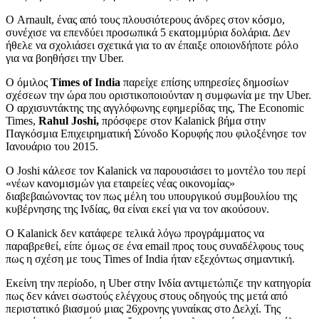
Ο Arnault, ένας από τους πλουσιότερους άνδρες στον κόσμο,
συνέχισε να επενδύει προσωπικά 5 εκατομμύρια δολάρια. Δεν
ήθελε να σχολιάσει σχετικά για το αν έπαιξε οποιονδήποτε ρόλο
για να βοηθήσει την Uber.
Ο όμιλος
Times of India
παρείχε επίσης υπηρεσίες δημοσίων
σχέσεων την ώρα που οριστικοποιούνταν η συμφωνία με την Uber.
Ο αρχισυντάκτης της αγγλόφωνης εφημερίδας της, The Economic
Times,
Rahul Joshi,
πρόσφερε στον Kalanick βήμα στην
Παγκόσμια Επιχειρηματική Σύνοδο Κορυφής που φιλοξένησε τον
Ιανουάριο του 2015.
Ο Joshi κάλεσε τον Kalanick να παρουσιάσει το μοντέλο του περί
«νέων κανομισμών για εταιρείες νέας οικονομίας»
διαβεβαιώνοντας τον πως μέλη του υπουργικού συμβουλίου της
κυβέρνησης της Ινδίας, θα είναι εκεί για να τον ακούσουν.
Ο Κalanick δεν κατάφερε τελικά λόγω προγράμματος να
παραβρεθεί, είπε όμως σε ένα email προς τους συναδέλφους τους
πως η σχέση με τους Times of India ήταν εξεχόντως σημαντική.
Εκείνη την περίοδο, η Uber στην Ινδία αντιμετώπιζε την κατηγορία
πως δεν κάνει σωστούς ελέγχους στους οδηγούς της μετά από
περιστατικό βιασμού μιας 26χρονης γυναίκας στο Δελχί. Της