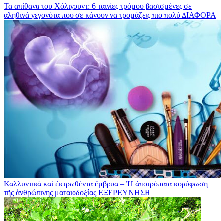
Τα απίθανα του Χόλιγουντ: 6 ταινίες τρόμου βασισμένες σε
αληθινά γεγονότα που σε κάνουν να τρομάζεις πιο πολύ
ΔΙΑΦΟΡΑ
Καλλυντικὰ καὶ ἐκτρωθέντα ἔμβρυα – Ἡ ἀποτρόπαια κορύφωση
τῆς ἀνθρώπινης ματαιοδοξίας
ΕΞΕΡΕΥΝΗΣΗ