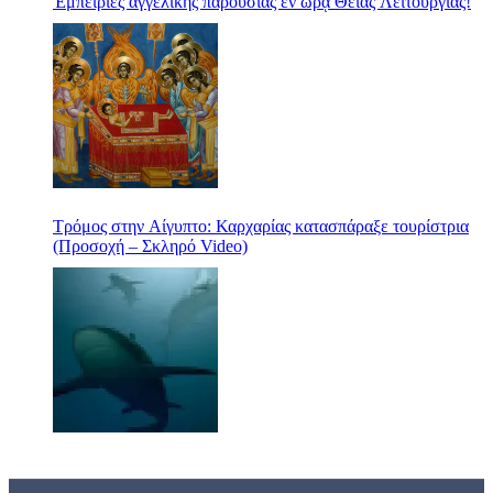
Ἐμπειρίες ἀγγελικῆς παρουσίας ἐν ὥρᾳ Θείας Λειτουργίας!
Τρόμος στην Αίγυπτο: Καρχαρίας κατασπάραξε τουρίστρια
(Προσοχή – Σκληρό Video)