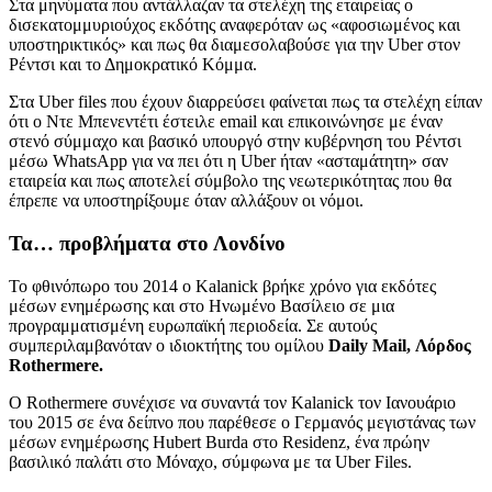
Στα μηνύματα που αντάλλαζαν τα στελέχη της εταιρείας ο
δισεκατομμυριούχος εκδότης αναφερόταν ως «αφοσιωμένος και
υποστηρικτικός» και πως θα διαμεσολαβούσε για την Uber στον
Ρέντσι και το Δημοκρατικό Κόμμα.
Στα Uber files που έχουν διαρρεύσει φαίνεται πως τα στελέχη είπαν
ότι ο Ντε Μπενεντέτι έστειλε email και επικοινώνησε με έναν
στενό σύμμαχο και βασικό υπουργό στην κυβέρνηση του Ρέντσι
μέσω WhatsApp για να πει ότι η Uber ήταν «ασταμάτητη» σαν
εταιρεία και πως αποτελεί σύμβολο της νεωτερικότητας που θα
έπρεπε να υποστηρίξουμε όταν αλλάξουν οι νόμοι.
Τα… προβλήματα στο Λονδίνο
Το φθινόπωρο του 2014 ο Kalanick βρήκε χρόνο για εκδότες
μέσων ενημέρωσης και στο Ηνωμένο Βασίλειο σε μια
προγραμματισμένη ευρωπαϊκή περιοδεία. Σε αυτούς
συμπεριλαμβανόταν ο ιδιοκτήτης του ομίλου
Daily Mail, Λόρδος
Rothermere.
Ο Rothermere συνέχισε να συναντά τον Kalanick τον Ιανουάριο
του 2015 σε ένα δείπνο που παρέθεσε ο Γερμανός μεγιστάνας των
μέσων ενημέρωσης Hubert Burda στο Residenz, ένα πρώην
βασιλικό παλάτι στο Μόναχο, σύμφωνα με τα Uber Files.