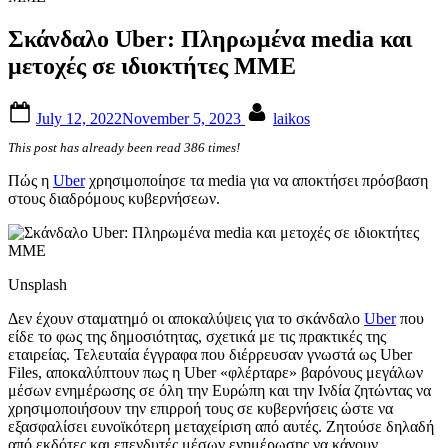
Σκάνδαλο Uber: Πληρωμένα media και
μετοχές σε ιδιοκτήτες ΜΜΕ
Posted
By
July 12, 2022
November 5, 2023
laikos
on
This post has already been read 386 times!
Πώς η
Uber
χρησιμοποίησε τα media για να αποκτήσει πρόσβαση
στους διαδρόμους κυβερνήσεων.
Unsplash
Δεν έχουν σταματημό οι αποκαλύψεις για το σκάνδαλο
Uber
που
είδε το φως της δημοσιότητας, σχετικά με τις πρακτικές της
εταιρείας. Τελευταία έγγραφα που διέρρευσαν γνωστά ως Uber
Files, αποκαλύπτουν πως η Uber «φλέρταρε» βαρόνους μεγάλων
μέσων ενημέρωσης σε όλη την Ευρώπη και την Ινδία ζητώντας να
χρησιμοποιήσουν την επιρροή τους σε κυβερνήσεις ώστε να
εξασφαλίσει ευνοϊκότερη μεταχείριση από αυτές. Ζητούσε δηλαδή
από εκδότες και επενδυτές μέσων ενημέρωσης να κάνουν