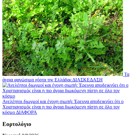
Τα
άγρια φαγώσιμα χόρτα της Ελλάδας
ΔΙΑΣΚΕΔΑΣΗ
Ανελέητοι διωγμοί και ένοχη σιωπή: Έρευνα αποδεικνύει ότι ο
Χριστιανισμός είναι η πιο άγρια διωκόμενη πίστη σε όλο τον
κόσμο
ΔΙΑΦΟΡΑ
Εορτολόγιο