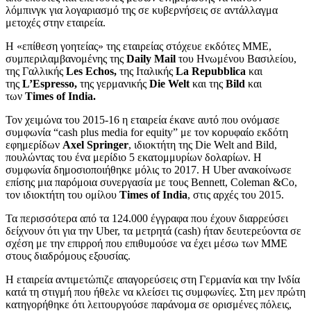
λόμπινγκ για λογαριασμό της σε κυβερνήσεις σε αντάλλαγμα
μετοχές στην εταιρεία.
Η «επίθεση γοητείας» της εταιρείας στόχευε εκδότες ΜΜΕ,
συμπεριλαμβανομένης της
Daily Mail
του Ηνωμένου Βασιλείου,
της Γαλλικής
Les Echos,
της Ιταλικής
La Repubblica
και
της
L’Espresso,
της γερμανικής
Die Welt
και της
Bild
και
των
Times of India.
Τον χειμώνα του 2015-16 η εταιρεία έκανε αυτό που ονόμασε
συμφωνία “cash plus media for equity” με τον κορυφαίο εκδότη
εφημερίδων
Axel Springer
, ιδιοκτήτη της Die Welt and Bild,
πουλώντας του ένα μερίδιο 5 εκατομμυρίων δολαρίων. Η
συμφωνία δημοσιοποιήθηκε μόλις το 2017. Η Uber ανακοίνωσε
επίσης μια παρόμοια συνεργασία με τους Bennett, Coleman &Co,
τον ιδιοκτήτη του ομίλου
Times of India
, στις αρχές του 2015.
Τα περισσότερα από τα 124.000 έγγραφα που έχουν διαρρεύσει
δείχνουν ότι για την Uber, τα μετρητά (cash) ήταν δευτερεύοντα σε
σχέση με την επιρροή που επιθυμούσε να έχει μέσω των ΜΜΕ
στους διαδρόμους εξουσίας.
H εταιρεία αντιμετώπιζε απαγορεύσεις στη Γερμανία και την Ινδία
κατά τη στιγμή που ήθελε να κλείσει τις συμφωνίες. Στη μεν πρώτη
κατηγορήθηκε ότι λειτουργούσε παράνομα σε ορισμένες πόλεις,