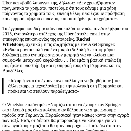
Uber και «βαθύ λαρύγγι» της, δήλωσε: «Δεν χρειαζόμασταν
πραγματικά τα χρήματα, πιστεύαμε ότι τους κάναμε μια χάρη
παίρνοντας τα χρήματά τους, επειδή θέλαμε να έχουμε πρόσβαση
και επιρροή υψηλού επιπέδου, και αυτό ήρθε με τα χρήματα».
Τα έγγραφα που διέρρευσαν αποκαλύπτουν πώς τον Δεκέμβριο του
2015, ένα ανώτερο στέλεχος της Uber έστειλε email στην
επικεφαλής επικοινωνίας της εταιρείας,
Rachel
Whetstone,
σχετικά με τις συζητήσεις με τον Axel Springer:
«Ενδιαφέρονται πολύ για ένα μικρό (δηλαδή 5 εκατομμύρια
δολάρια) μέσο ενημέρωσης συν μετρητά για να κλείσει μια
συμφωνία μετοχικού κεφαλαίου … Για εμάς η βασική επιδίωξή
μας ήταν η υποστήριξη και η επιρροή τους στη Γερμανία και τις
Βρυξέλλες.
«Ισχυρίζονται ότι έχουν κάνει πολλά για να βοηθήσουν [μια
άλλη εταιρεία τεχνολογίας] με την πολιτική στη Γερμανία και
πρόκειται να στείλουν παραδείγματα»
Ο Whetstone απάντησε: «Νομίζω ότι το να έχουμε τον Springer
στο πλευρό μας είναι πολύτιμο αν θέλουμε να σημειώσουμε
πρόοδο στη Γερμανία. Παραδοσιακά ήταν κάπως κοντά στην αγορά
των ταξί. Έτσι, οτιδήποτε θα μπορούσαμε να κάνουμε για να
συνεργαστούμε μαζί του θα ήταν υπέροχο … Πιστεύω ότι στην
πραγματικότητα θα κάνουν πράγματα για να βοηθήσουν –