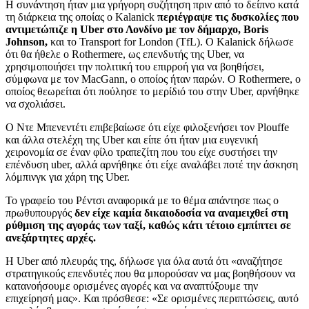
Η συνάντηση ήταν μια γρήγορη συζήτηση πριν από το δείπνο κατά
τη διάρκεια της οποίας ο Kalanick
περιέγραψε τις δυσκολίες που
αντιμετώπιζε η Uber στο Λονδίνο με τον δήμαρχο, Boris
Johnson,
και το Transport for London (TfL). Ο Kalanick δήλωσε
ότι θα ήθελε ο Rothermere, ως επενδυτής της Uber, να
χρησιμοποιήσει την πολιτική του επιρροή για να βοηθήσει,
σύμφωνα με τον MacGann, ο οποίος ήταν παρών. Ο Rothermere, ο
οποίος θεωρείται ότι πούλησε το μερίδιό του στην Uber, αρνήθηκε
να σχολιάσει.
Ο Ντε Μπενεντέτι επιβεβαίωσε ότι είχε φιλοξενήσει τον Plouffe
και άλλα στελέχη της Uber και είπε ότι ήταν μια ευγενική
χειρονομία σε έναν φίλο τραπεζίτη που του είχε συστήσει την
επένδυση uber, αλλά αρνήθηκε ότι είχε αναλάβει ποτέ την άσκηση
λόμπινγκ για χάρη της Uber.
To γραφείο του Ρέντσι αναφορικά με το θέμα απάντησε πως ο
πρωθυπουργός
δεν είχε καμία δικαιοδοσία να αναμειχθεί στη
ρύθμιση της αγοράς των ταξί, καθώς κάτι τέτοιο εμπίπτει σε
ανεξάρτητες αρχές.
Η Uber από πλευράς της, δήλωσε για όλα αυτά ότι «αναζήτησε
στρατηγικούς επενδυτές που θα μπορούσαν να μας βοηθήσουν να
κατανοήσουμε ορισμένες αγορές και να αναπτύξουμε την
επιχείρησή μας». Και πρόσθεσε: «Σε ορισμένες περιπτώσεις, αυτό