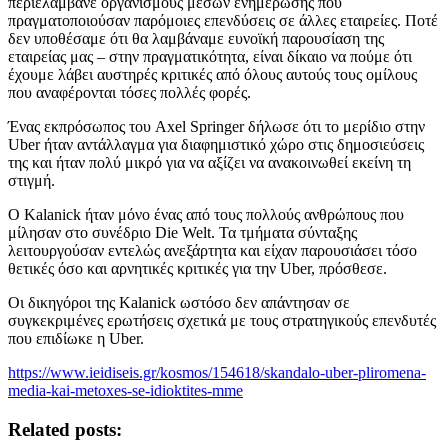
περιελάμβανε οργανισμούς μέσων ενημέρωσης που
πραγματοποιούσαν παρόμοιες επενδύσεις σε άλλες εταιρείες. Ποτέ
δεν υποθέσαμε ότι θα λαμβάναμε ευνοϊκή παρουσίαση της
εταιρείας μας – στην πραγματικότητα, είναι δίκαιο να πούμε ότι
έχουμε λάβει αυστηρές κριτικές από όλους αυτούς τους ομίλους
που αναφέρονται τόσες πολλές φορές.
Ένας εκπρόσωπος του Axel Springer δήλωσε ότι το μερίδιο στην
Uber ήταν αντάλλαγμα για διαφημιστικό χώρο στις δημοσιεύσεις
της και ήταν πολύ μικρό για να αξίζει να ανακοινωθεί εκείνη τη
στιγμή.
Ο Kalanick ήταν μόνο ένας από τους πολλούς ανθρώπους που
μίλησαν στο συνέδριο Die Welt. Τα τμήματα σύνταξης
λειτουργούσαν εντελώς ανεξάρτητα και είχαν παρουσιάσει τόσο
θετικές όσο και αρνητικές κριτικές για την Uber, πρόσθεσε.
Οι δικηγόροι της Kalanick ωστόσο δεν απάντησαν σε
συγκεκριμένες ερωτήσεις σχετικά με τους στρατηγικούς επενδυτές
που επιδίωκε η Uber.
https://www.ieidiseis.gr/kosmos/154618/skandalo-uber-pliromena-
media-kai-metoxes-se-idioktites-mme
Related posts: