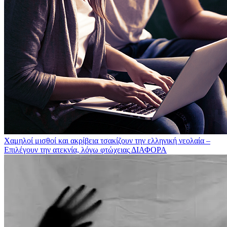
Χαμηλοί μισθοί και ακρίβεια τσακίζουν την ελληνική νεολαία –
Επιλέγουν την ατεκνία, λόγω φτώχειας
ΔΙΑΦΟΡΑ