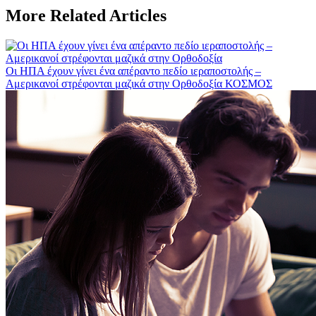
More Related Articles
Οι ΗΠΑ έχουν γίνει ένα απέραντο πεδίο ιεραποστολής –
Αμερικανοί στρέφονται μαζικά στην Ορθοδοξία
ΚΟΣΜΟΣ