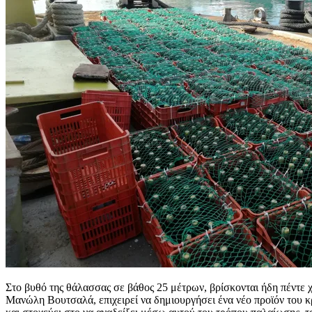
Στο βυθό της θάλασσας σε βάθος 25 μέτρων, βρίσκονται ήδη πέντε 
Μανώλη Βουτσαλά, επιχειρεί να δημιουργήσει ένα νέο προϊόν του 