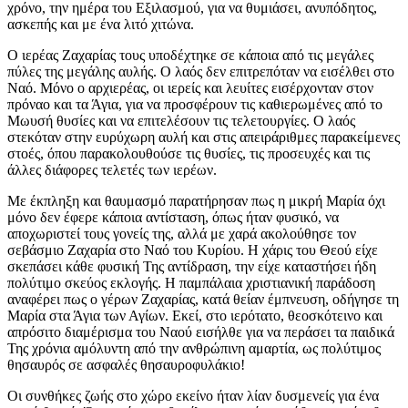
χρόνο, την ημέρα του Εξιλασμού, για να θυμιάσει, ανυπόδητος,
ασκεπής και με ένα λιτό χιτώνα.
Ο ιερέας Ζαχαρίας τους υποδέχτηκε σε κάποια από τις μεγάλες
πύλες της μεγάλης αυλής. Ο λαός δεν επιτρεπόταν να εισέλθει στο
Ναό. Μόνο ο αρχιερέας, οι ιερείς και λευίτες εισέρχονταν στον
πρόναο και τα Άγια, για να προσφέρουν τις καθιερωμένες από το
Μωυσή θυσίες και να επιτελέσουν τις τελετουργίες. Ο λαός
στεκόταν στην ευρύχωρη αυλή και στις απειράριθμες παρακείμενες
στοές, όπου παρακολουθούσε τις θυσίες, τις προσευχές και τις
άλλες διάφορες τελετές των ιερέων.
Με έκπληξη και θαυμασμό παρατήρησαν πως η μικρή Μαρία όχι
μόνο δεν έφερε κάποια αντίσταση, όπως ήταν φυσικό, να
αποχωριστεί τους γονείς της, αλλά με χαρά ακολούθησε τον
σεβάσμιο Ζαχαρία στο Ναό του Κυρίου. Η χάρις του Θεού είχε
σκεπάσει κάθε φυσική Της αντίδραση, την είχε καταστήσει ήδη
πολύτιμο σκεύος εκλογής. Η παμπάλαια χριστιανική παράδοση
αναφέρει πως ο γέρων Ζαχαρίας, κατά θείαν έμπνευση, οδήγησε τη
Μαρία στα Άγια των Αγίων. Εκεί, στο ιερότατο, θεοσκότεινο και
απρόσιτο διαμέρισμα του Ναού εισήλθε για να περάσει τα παιδικά
Της χρόνια αμόλυντη από την ανθρώπινη αμαρτία, ως πολύτιμος
θησαυρός σε ασφαλές θησαυροφυλάκιο!
Οι συνθήκες ζωής στο χώρο εκείνο ήταν λίαν δυσμενείς για ένα