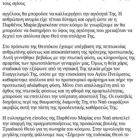
τους αγίους
αγγέλους θα μπορούσε να καλλιεργήσει την αγιότητά Της. Η
ανθρώπινη ανομία είχε τέτοια δύναμη και ορμή ώστε αν η
Παρθένος Μαρία βρισκόταν στον κόσμο δε γνωρίζουμε αν θα
μπορούσε να διατηρήσει το ύψος της αγιότητας που χρειαζόταν να
δεχτεί τον απόλυτα άγιο Θεό στα σπλάχνα Της.
Στο πρόσωπο της Θεοτόκου έχουμε υπέρβαση της πεπτωκυίας
ανθρωπίνης φύσεως και αποκατάσταση της πρότερης προπτωτικής.
Αυτή γεννήθηκε βεβαίως με την πτωτική φύση, ως κληρονόμος της
αμαρτίας των πρωτοπλάστων γεναρχών μας. Όμως η θεία χάρις
σταδιακά την εξύψωνε από τη νηπιακή Της ηλικία μέχρι τον
Ευαγγελισμό Της, οπότε με την επισκίαση του Αγίου Πνεύματος,
καθαρίστηκε απόλυτα από το προπατορικό αμάρτημα και πήρε την
προπτωτική αδιάφθορη φύση. Μόνο έτσι απαλλαγμένη από το
άχθος της πτωτικής φύσεως και τη φθορά της αμαρτωλότητας,
μπορούσε να επιτελέσει την υπέρτατη αποστολή Της. Οι ευσεβείς
διηγήσεις περί της θαυμαστής διαμονής Της στο Ναό εκφράζουν
ακριβώς αυτή την πίστη της προοδευτικής καθάρσεώς Της.
Η ευλογημένη είσοδος της Παρθένου Μαρίας στο Ναό αποτελεί
την απαρχή της πραγματοποιήσεως της προαιώνιας βουλής του
Τριαδικού Θεού για τη σωτηρία του κόσμου. Στην υμνολογία της
μεγάλης εορτής ψάλλουμε πως «Σήμερον της ευδοκίας Θεού το