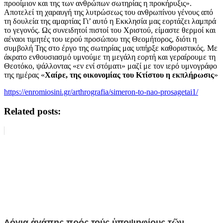
προοίμιον και της των ανθρώπων σωτηρίας η προκήρυξις».
Αποτελεί τη χαραυγή της λυτρώσεως του ανθρωπίνου γένους από
τη δουλεία της αμαρτίας Γι’ αυτό η Εκκλησία μας εορτάζει λαμπρά
το γεγονός. Ως συνειδητοί πιστοί του Χριστού, είμαστε θερμοί και
αέναοι τιμητές του ιερού προσώπου της Θεομήτορος, διότι η
συμβολή Της στο έργο της σωτηρίας μας υπήρξε καθοριστικός. Με
άκρατο ενθουσιασμό υμνούμε τη μεγάλη εορτή και γεραίρουμε τη
Θεοτόκο, ψάλλοντας «εν ενί στόματι» μαζί με τον ιερό υμνογράφο
της ημέρας «
Χαίρε, της οικονομίας του Κτίστου η εκπλήρωσις
»
https://enromiosini.gr/arthrografia/simeron-to-nao-prosagetai1/
Related posts:
Λόγια ἀγάπης πρός τούς ὑποψηφίους τῶν