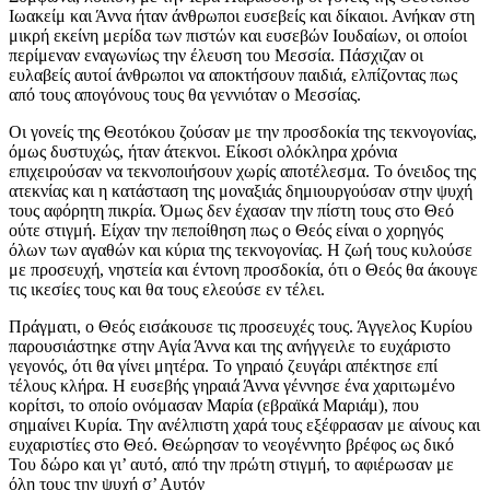
Ιωακείμ και Άννα ήταν άνθρωποι ευσεβείς και δίκαιοι. Ανήκαν στη
μικρή εκείνη μερίδα των πιστών και ευσεβών Ιουδαίων, οι οποίοι
περίμεναν εναγωνίως την έλευση του Μεσσία. Πάσχιζαν οι
ευλαβείς αυτοί άνθρωποι να αποκτήσουν παιδιά, ελπίζοντας πως
από τους απογόνους τους θα γεννιόταν ο Μεσσίας.
Οι γονείς της Θεοτόκου ζούσαν με την προσδοκία της τεκνογονίας,
όμως δυστυχώς, ήταν άτεκνοι. Είκοσι ολόκληρα χρόνια
επιχειρούσαν να τεκνοποιήσουν χωρίς αποτέλεσμα. Το όνειδος της
ατεκνίας και η κατάσταση της μοναξιάς δημιουργούσαν στην ψυχή
τους αφόρητη πικρία. Όμως δεν έχασαν την πίστη τους στο Θεό
ούτε στιγμή. Είχαν την πεποίθηση πως ο Θεός είναι ο χορηγός
όλων των αγαθών και κύρια της τεκνογονίας. Η ζωή τους κυλούσε
με προσευχή, νηστεία και έντονη προσδοκία, ότι ο Θεός θα άκουγε
τις ικεσίες τους και θα τους ελεούσε εν τέλει.
Πράγματι, ο Θεός εισάκουσε τις προσευχές τους. Άγγελος Κυρίου
παρουσιάστηκε στην Αγία Άννα και της ανήγγειλε το ευχάριστο
γεγονός, ότι θα γίνει μητέρα. Το γηραιό ζευγάρι απέκτησε επί
τέλους κλήρα. Η ευσεβής γηραιά Άννα γέννησε ένα χαριτωμένο
κορίτσι, το οποίο ονόμασαν Μαρία (εβραϊκά Μαριάμ), που
σημαίνει Κυρία. Την ανέλπιστη χαρά τους εξέφρασαν με αίνους και
ευχαριστίες στο Θεό. Θεώρησαν το νεογέννητο βρέφος ως δικό
Του δώρο και γι’ αυτό, από την πρώτη στιγμή, το αφιέρωσαν με
όλη τους την ψυχή σ’ Αυτόν