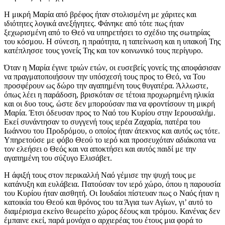
Η μικρή Μαρία από βρέφος ήταν στολισμένη με χάριτες και
ιδιότητες λογικά ανεξήγητες. Φάνηκε από τότε πως ήταν
ξεχωρισμένη από το Θεό να υπηρετήσει το σχέδιο της σωτηρίας
του κόσμου. Η σύνεση, η πραότητα, η ταπείνωση και η υπακοή Της
κατέπλησσε τους γονείς Της και τον κοινωνικό τους περίγυρο.
Όταν η Μαρία έγινε τριών ετών, οι ευσεβείς γονείς της αποφάσισαν
να πραγματοποιήσουν την υπόσχεσή τους προς το Θεό, να Του
προσφέρουν ως δώρο την αγαπημένη τους θυγατέρα. Άλλωστε,
όπως λέει η παράδοση, βρισκόταν σε τέτοια προχωρημένη ηλικία
και οι δυο τους, ώστε δεν μπορούσαν πια να φροντίσουν τη μικρή
Μαρία. Έτσι όδευσαν προς το Ναό του Κυρίου στην Ιερουσαλήμ.
Εκεί συνάντησαν το συγγενή τους ιερέα Ζαχαρία, πατέρα του
Ιωάννου του Προδρόμου, ο οποίος ήταν άτεκνος και αυτός ως τότε.
Υπηρετούσε με φόβο Θεού το ιερό και προσευχόταν αδιάκοπα να
τον ελεήσει ο Θεός και να αποκτήσει και αυτός παιδί με την
αγαπημένη του σύζυγο Ελισάβετ.
Η άφιξή τους στον περικαλλή Ναό γέμισε την ψυχή τους με
κατάνυξη και ευλάβεια. Πατούσαν τον ιερό χώρο, όπου η παρουσία
του Κυρίου ήταν αισθητή. Οι Ιουδαίοι πίστευαν πως ο Ναός ήταν η
κατοικία του Θεού και θρόνος του τα Άγια των Αγίων, γι’ αυτό το
διαμέρισμα εκείνο θεωρείτο χώρος δέους και τρόμου. Κανένας δεν
έμπαινε εκεί, παρά μονάχα ο αρχιερέας του έτους μια φορά το