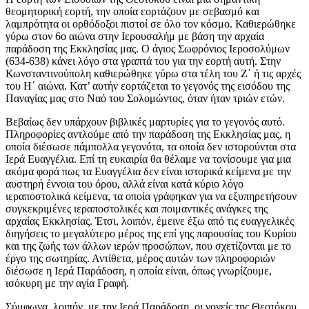
θεομητορική εορτή, την οποία εορτάζουν με σεβασμό και
λαμπρότητα οι ορθόδοξοι πιστοί σε όλο τον κόσμο. Καθιερώθηκε
γύρω στον 6ο αιώνα στην Ιερουσαλήμ με βάση την αρχαία
παράδοση της Εκκλησίας μας. Ο άγιος Σωφρόνιος Ιεροσολύμων
(634-638) κάνει λόγο στα γραπτά του για την εορτή αυτή. Στην
Κωνσταντινούπολη καθιερώθηκε γύρω στα τέλη του Ζ΄ ή τις αρχές
του Η΄ αιώνα. Κατ’ αυτήν εορτάζεται το γεγονός της εισόδου της
Παναγίας μας στο Ναό του Σολομώντος, όταν ήταν τριών ετών.
Βεβαίως δεν υπάρχουν βιβλικές μαρτυρίες για το γεγονός αυτό.
Πληροφορίες αντλούμε από την παράδοση της Εκκλησίας μας, η
οποία διέσωσε πάμπολλα γεγονότα, τα οποία δεν ιστορούνται στα
Ιερά Ευαγγέλια. Επί τη ευκαιρία θα θέλαμε να τονίσουμε για μια
ακόμα φορά πως τα Ευαγγέλια δεν είναι ιστορικά κείμενα με την
αυστηρή έννοια του όρου, αλλά είναι κατά κύριο λόγο
ιεραποστολικά κείμενα, τα οποία γράφηκαν για να εξυπηρετήσουν
συγκεκριμένες ιεραποστολικές και ποιμαντικές ανάγκες της
αρχαίας Εκκλησίας. Έτσι, λοιπόν, έμεινε έξω από τις ευαγγελικές
διηγήσεις το μεγαλύτερο μέρος της επί γης παρουσίας του Κυρίου
και της ζωής των άλλων ιερών προσώπων, που σχετίζονται με το
έργο της σωτηρίας. Αντίθετα, μέρος αυτών των πληροφοριών
διέσωσε η Ιερά Παράδοση, η οποία είναι, όπως γνωρίζουμε,
ισόκυρη με την αγία Γραφή.
Σύμφωνα, λοιπόν, με την Ιερά Παράδοση, οι γονείς της Θεοτόκου