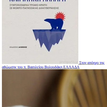
Στον απόηχο της
αθώωσης του π. Βασιλείου Βολουδάκη
ΕΛΛΑΔΑ