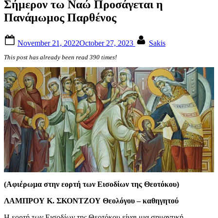
Σήμερον τω Ναώ Προσάγεται η
Πανάμωμος Παρθένος
Posted
By
November 21, 2022
October 27, 2023
Sakis
on
This post has already been read 390 times!
(Αφιέρωμα στην εορτή των Εισοδίων της Θεοτόκου)
ΛΑΜΠΡΟΥ Κ. ΣΚΟΝΤΖΟΥ Θεολόγου – καθηγητού
Η εορτή των Εισοδίων της Θεοτόκου είναι μια σημαντική