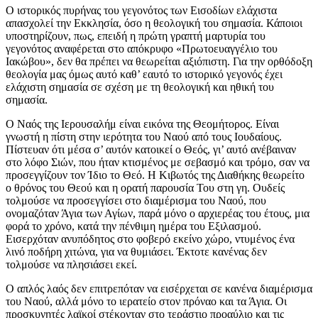
Ο ιστορικός πυρήνας του γεγονότος των Εισοδίων ελάχιστα
απασχολεί την Εκκλησία, όσο η θεολογική του σημασία. Κάποιοι
υποστηρίζουν, πως, επειδή η πρώτη γραπτή μαρτυρία του
γεγονότος αναφέρεται στο απόκρυφο «Πρωτοευαγγέλιο του
Ιακώβου», δεν θα πρέπει να θεωρείται αξιόπιστη. Για την ορθόδοξη
θεολογία μας όμως αυτό καθ’ εαυτό το ιστορικό γεγονός έχει
ελάχιστη σημασία σε σχέση με τη θεολογική και ηθική του
σημασία.
Ο Ναός της Ιερουσαλήμ είναι εικόνα της Θεομήτορος. Είναι
γνωστή η πίστη στην ιερότητα του Ναού από τους Ιουδαίους.
Πίστευαν ότι μέσα σ’ αυτόν κατοικεί ο Θεός, γι’ αυτό ανέβαιναν
στο λόφο Σιών, που ήταν κτισμένος με σεβασμό και τρόμο, σαν να
προσεγγίζουν τον Ίδιο το Θεό. Η Κιβωτός της Διαθήκης θεωρείτο
ο θρόνος του Θεού και η ορατή παρουσία Του στη γη. Ουδείς
τολμούσε να προσεγγίσει στο διαμέρισμα του Ναού, που
ονομαζόταν Άγια των Αγίων, παρά μόνο ο αρχιερέας του έτους, μια
φορά το χρόνο, κατά την πένθιμη ημέρα του Εξιλασμού.
Εισερχόταν ανυπόδητος στο φοβερό εκείνο χώρο, ντυμένος ένα
λινό ποδήρη χιτώνα, για να θυμιάσει. Έκτοτε κανένας δεν
τολμούσε να πλησιάσει εκεί.
Ο απλός λαός δεν επιτρεπόταν να εισέρχεται σε κανένα διαμέρισμα
του Ναού, αλλά μόνο το ιερατείο στον πρόναο και τα Άγια. Οι
προσκυνητές λαϊκοί στέκονταν στο τεράστιο προαύλιο και τις