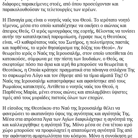
διάφορες παρακείμενες στοές, από όπου προσεύχονταν και
παρακολουθούσαν τις τελετουργίες των ιερέων.
Η Παναγία μας είναι ο νοητός ναός του Θεού. Το ιερότατο νοητό
τέμενος, μέσα στο οποίο καταδέχτηκε να οικήσει ο αιώνιος και
άπειρος Θεός. Ο ιερός υμνογράφος της εορτής, θέλοντας να τονίσει
αυτήν την καταπληκτική παρομοίωση, έγραψε πως η Θεοτόκος
είναι, «Ο καθαρότατος ναός του Σωτήρος, η πολυτίμητος παστάς
και παρθένος, το ιερόν θησαύρισμα της δόξης του Θεού». Αν
θεωρείτο ιερός ο Ναός της Ιερουσαλήμ, στον οποίο υποτίθεται ότι
κατοικούσε, σύμφωνα με την πίστη των Ιουδαίων, ο Θεός, ας
σκεφτούμε πόσο πιο άγια και ιερή θα μπορούσε να θεωρείται η
Θεοτόκος, η Οποία κράτησε πραγματικά στα πάναγνα σπλάχνα Της
το σαρκωμένο Λόγο και τον έθρεψε από τα τίμια αίματά Της! Ο
Ναός της Ιερουσαλήμ καταστράφηκε και αφανίστηκε από τους
Ρωμαίους κατακτητές. Αντίθετα ο νοητός ναός του Θεού, η
Παρθένος Μαρία, μένει στους αιώνες και απολαμβάνει ύψιστες
τιμές από τους μυριάδες πιστούς όλων των εποχών.
Η είσοδος της Θεοτόκου στο Ναό της Ιερουσαλήμ θέλει να
φανερώσει το ακατανόητο ύψος της αγνότητας και αγιότητάς Της.
Μέσα στα απρόσιτα Άγια των Αγίων διαφυλάχτηκε η αγνότητά της
και καλλιεργήθηκε η αγιότητά Της. Μόνο μέσα σε ένα τέτοιο ιερό
χώρο μπορούσε να προφυλαχτεί η απαιτούμενη αγνότητά Της από
την αφάνταστη αμαρτωλότητα του κόσμου. Μόνο η συνοίκηση με