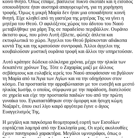
κοινό θνητό. Όπως είπαμε, βασίλευε πυκνό σκοτάδι και η είσοδος
οποιουδήποτε ήταν αυστηρά απαγορευμένη, για τη χορήγηση
τροφής. Όμως η μικρή Μαρία δεν ήταν μια οποιαδήποτε κοινή
θνητή. Είχε κληθεί από τη γαστέρα της μητέρας Της να γίνει η
μητέρα του Θεού. Ο αφιλόξενος χώρος του άδυτου του Ναού
μεταβλήθηκε για χάρη Της σε παραδείσιο περιβάλλον. Ουράνιο
άκτιστο φως, που μόνο Αυτή έβλεπε, φώτιζε άπλετα και
εκτυφλωτικά το χώρο. Άγγελοι του Θεού βρίσκονταν αδιάκοπα
κοντά Της και της κρατούσαν συντροφιά. Άλλοι άγγελοι της
κουβαλούσαν μυστική ουράνια τροφή και άλλοι την υπηρετούσαν.
Αυτό κράτησε δώδεκα ολόκληρα χρόνια, μέχρι την ηλικία των
δεκαπέντε χρόνων Της. Τότε ο Ζαχαρίας μαζί με άλλους
σεβάσμιους και ευλαβείς ιερείς του Ναού αποφάσισαν να βγάλουν
τη Μαρία από τα Άγια των Αγίων και να την οδηγήσουν στον
κόσμο. Για προστασία την αρραβώνιασαν με τον ευσεβή και μεστό
ηλικίας Ιωσήφ, ο οποίος, σύμφωνα με την παράδοση, διατελούσε
σε χηρεία και είχε την προστασία παιδιών του από την πρώτη
γυναίκα του. Εγκαταστάθηκαν στην όμορφη και ήσυχη κώμη
Ναζαρέτ, όπου εκεί λίγο καιρό αργότερα έγινε ο άγιος
Ευαγγελισμός Της.
Η μεγάλη και παγκόσμια θεομητορική εορτή των Εισοδίων
εορτάζεται λαμπρά από την Εκκλησία μας. Οι ιερές ακολουθίες
έχουν πανηγυρικό χαρακτήρα. Μεγάλοι υμνογράφοι, όπως ο