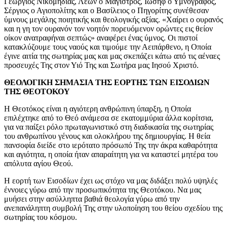
Γεώργιος Νικομηδίας, Λέων ο Μάγιστρος, Ιωσήφ ο Υμνογράφος,
Σέργιος ο Αγιοπολίτης και ο Βασίλειος ο Πηγορίτης συνέθεσαν
ύμνους μεγάλης ποιητικής και θεολογικής αξίας. «Χαίρει ο ουρανός
και η γη τον ουρανόν τον νοητόν πορευόμενον ορώντες εις θείον
οίκον ανατραφήναι σεπτώς» αναφέρει ένας ύμνος. Οι πιστοί
κατακλύζουμε τους ναούς και τιμούμε την Αειπάρθενο, η Οποία
έγινε αιτία της σωτηρίας μας και μας σκεπάζει κάτω από τις αέναες
προσευχές Της στον Υιό Της και Σωτήρα μας Ιησού Χριστό.
ΘΕΟΛΟΓΙΚΗ ΣΗΜΑΣΙΑ ΤΗΣ ΕΟΡΤΗΣ ΤΩΝ ΕΙΣΟΔΙΩΝ
ΤΗΣ ΘΕΟΤΟΚΟΥ
Η Θεοτόκος είναι η αγιότερη ανθρώπινη ύπαρξη, η Οποία
επιλέχτηκε από το Θεό ανάμεσα σε εκατομμύρια άλλα κορίτσια,
για να παίξει ρόλο πρωταγωνιστικό στη διαδικασία της σωτηρίας
του ανθρωπίνου γένους και ολοκλήρου της δημιουργίας. Η θεία
πανσοφία διείδε στο ιερότατο πρόσωπό Της την άκρα καθαρότητα
και αγιότητα, η οποία ήταν απαραίτητη για να καταστεί μητέρα του
απόλυτα αγίου Θεού.
Η εορτή των Εισοδίων έχει ως στόχο να μας διδάξει πολύ υψηλές
έννοιες γύρω από την προσωπικότητα της Θεοτόκου. Να μας
μυήσει στην ασύλληπτα βαθιά θεολογία γύρω από την
ανεπανάληπτη συμβολή Της στην υλοποίηση του θείου σχεδίου της
σωτηρίας του κόσμου.