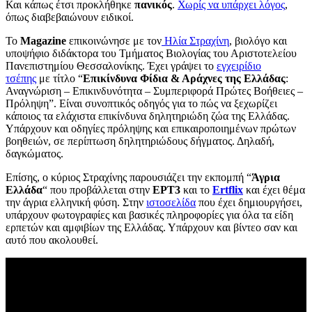
Και κάπως έτσι προκλήθηκε
πανικός
.
Χωρίς να υπάρχει λόγος
,
όπως διαβεβαιώνουν ειδικοί.
Το
Magazine
επικοινώνησε με τον
Ηλία Στραχίνη
, βιολόγο και
υποψήφιο διδάκτορα του Τμήματος Βιολογίας του Αριστοτελείου
Πανεπιστημίου Θεσσαλονίκης. Έχει γράψει το
εγχειρίδιο
τσέπης
με τίτλο “
Επικίνδυνα Φίδια & Αράχνες της Ελλάδας
:
Αναγνώριση – Επικινδυνότητα – Συμπεριφορά Πρώτες Βοήθειες –
Πρόληψη”. Είναι συνοπτικός οδηγός για το πώς να ξεχωρίζει
κάποιος τα ελάχιστα επικίνδυνα δηλητηριώδη ζώα της Ελλάδας.
Υπάρχουν και οδηγίες πρόληψης και επικαιροποιημένων πρώτων
βοηθειών, σε περίπτωση δηλητηριώδους δήγματος. Δηλαδή,
δαγκώματος.
Επίσης, ο κύριος Στραχίνης παρουσιάζει την εκπομπή “
Άγρια
Ελλάδα
“ που προβάλλεται στην
ΕΡΤ3
και το
Ertflix
και έχει θέμα
την άγρια ελληνική φύση. Στην
ιστοσελίδα
που έχει δημιουργήσει,
υπάρχουν φωτογραφίες και βασικές πληροφορίες για όλα τα είδη
ερπετών και αμφιβίων της Ελλάδας. Υπάρχουν και βίντεο σαν και
αυτό που ακολουθεί.