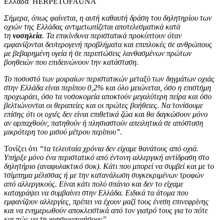
Ελλάδα ΗERPETOFAUNA
Σήμερα, όπως φαίνεται, η αυτή καθαυτή δράση του δηλητηρίου των
οχιών της Ελλάδας αντιμετωπίζεται αποτελεσματικά κατά
τη
νοσηλεία
. Τα επικίνδυνα περιστατικά προκύπτουν όταν
εμφανίζονται δευτερογενή προβλήματα και επιπλοκές σε ανθρώπους
με βεβαρημένη υγεία ή σε περιπτώσεις λανθασμένων πρώτων
βοηθειών που επιδεινώνουν την κατάσταση.
Το ποσοστό των μοιραίων περιστατικών μεταξύ των δηγμάτων οχιάς
στην Ελλάδα είναι περίπου 0,2% και όλο μειώνεται, όσο η επιστήμη
προχωράει, όσο τα νοσοκομεία αποκτούν μεγαλύτερη πείρα και όσο
βελτιώνονται οι θεραπείες και οι πρώτες βοήθειες. Να τονίσουμε
επίσης ότι οι οχιές δεν είναι επιθετικά ζώα και θα δαγκώσουν μόνο
αν αρπαχθούν, πατηθούν ή πλησιαστούν απειλητικά σε απόσταση
μικρότερη του μισού μέτρου περίπου”.
Τονίζει ότι
“τα τελευταία χρόνια δεν είχαμε θανάτους από οχιά.
Υπήρξε μόνο ένα περιστατικό από έντονη αλλεργική αντίδραση στο
δηλητήριο (αναφυλακτικό σοκ). Κάτι που μπορεί να συμβεί και με το
τσίμπημα μέλισσας ή με την κατανάλωση συγκεκριμένων τροφών
από αλλεργικούς. Είναι κάτι πολύ σπάνιο και δεν το είχαμε
καταγράψει να συμβαίνει στην Ελλάδα. Ειδικά τα άτομα που
εμφανίζουν αλλεργίες, πρέπει να έχουν μαζί τους ένεση επινεφρίνης
και να ενημερωθούν αποκλειστικά από τον γιατρό τους για το πότε
και πώς να τη χρησιμοποιήσουν”
.