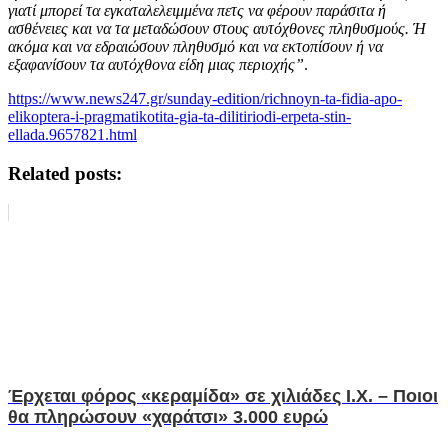
γιατί μπορεί τα εγκαταλελειμμένα πετς να φέρουν παράσιτα ή
ασθένειες και να τα μεταδώσουν στους αυτόχθονες πληθυσμούς. Ή
ακόμα και να εδραιώσουν πληθυσμό και να εκτοπίσουν ή να
εξαφανίσουν τα αυτόχθονα είδη μιας περιοχής”
.
https://www.news247.gr/sunday-edition/richnoyn-ta-fidia-apo-
elikoptera-i-pragmatikotita-gia-ta-dilitiriodi-erpeta-stin-
ellada.9657821.html
Related posts:
Έρχεται φόρος «κεραμίδα» σε χιλιάδες Ι.Χ. – Ποιοι
θα πληρώσουν «χαράτσι» 3.000 ευρώ