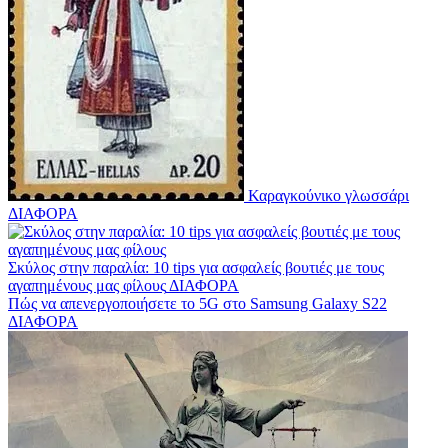
Καραγκούνικο γλωσσάρι
ΔΙΑΦΟΡΑ
Σκύλος στην παραλία: 10 tips για ασφαλείς βουτιές με τους
αγαπημένους μας φίλους
ΔΙΑΦΟΡΑ
Πώς να απενεργοποιήσετε το 5G στο Samsung Galaxy S22
ΔΙΑΦΟΡΑ