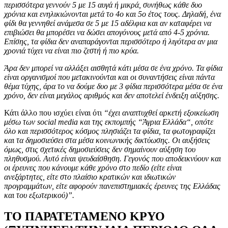
περισσότερα γεννούν 5 με 15 αυγά ή μικρά, συνήθως κάθε δυο
χρόνια και ενηλικιώνονται μετά το 4ο και 5ο έτος τους. Δηλαδή, ένα
φίδι θα γεννηθεί ανάμεσα σε 5 με 15 αδέλφια και αν καταφέρει να
επιβιώσει θα μπορέσει να δώσει απογόνους μετά από 4-5 χρόνια.
Επίσης, τα φίδια δεν αναπαράγονται περισσότερο ή λιγότερα αν μια
χρονιά τύχει να είναι πιο ζεστή ή πιο κρύα.
Άρα δεν μπορεί να αλλάξει αισθητά κάτι μέσα σε ένα χρόνο. Τα φίδια
είναι οργανισμοί που μετακινούνται και οι συναντήσεις είναι πάντα
θέμα τύχης, άρα το να δούμε δυο με 3 φίδια περισσότερα μέσα σε ένα
χρόνο, δεν είναι μεγάλος αριθμός και δεν αποτελεί ένδειξη αύξησης.
Κάτι άλλο που ισχύει είναι ότι
“έχει αναπτυχθεί αρκετή εξοικείωση
μέσω των social media και της εκπομπής “Άγρια Ελλάδα“, οπότε
όλο και περισσότερος κόσμος πλησιάζει τα φίδια, τα φωτογραφίζει
και τα δημοσιεύσει στα μέσα κοινωνικής δικτύωσης. Οι αυξήσεις
όμως, στις σχετικές δημοσιεύσεις δεν σημαίνουν αύξηση του
πληθυσμού. Αυτό είναι ψευδαίσθηση. Γεγονός που αποδεικνύουν και
οι έρευνες που κάνουμε κάθε χρόνο στο πεδίο (είτε είναι
ανεξάρτητες, είτε στο πλαίσιο κρατικών και ιδιωτικών
προγραμμάτων, είτε αφορούν πανεπιστημιακές έρευνες της Ελλάδας
και του εξωτερικού)”.
ΤΟ ΠΑΡΑΤΕΤΑΜΕΝΟ ΚΡΥΟ