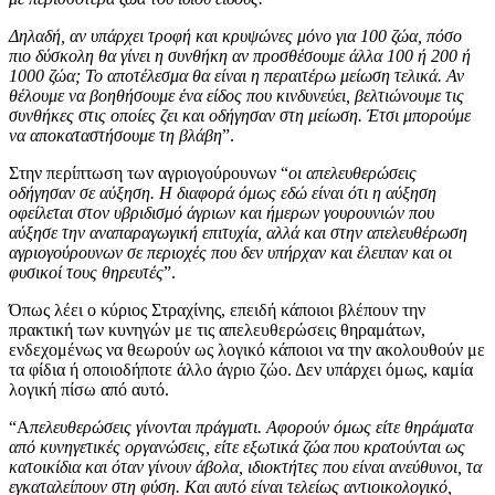
Δηλαδή, αν υπάρχει τροφή και κρυψώνες μόνο για 100 ζώα, πόσο
πιο δύσκολη θα γίνει η συνθήκη αν προσθέσουμε άλλα 100 ή 200 ή
1000 ζώα; Το αποτέλεσμα θα είναι η περαιτέρω μείωση τελικά. Αν
θέλουμε να βοηθήσουμε ένα είδος που κινδυνεύει, βελτιώνουμε τις
συνθήκες στις οποίες ζει και οδήγησαν στη μείωση. Έτσι μπορούμε
να αποκαταστήσουμε τη βλάβη
”.
Στην περίπτωση των αγριογούρουνων “
οι απελευθερώσεις
οδήγησαν σε αύξηση. Η διαφορά όμως εδώ είναι ότι η αύξηση
οφείλεται στον υβριδισμό άγριων και ήμερων γουρουνιών που
αύξησε την αναπαραγωγική επιτυχία, αλλά και στην απελευθέρωση
αγριογούρουνων σε περιοχές που δεν υπήρχαν και έλειπαν και οι
φυσικοί τους θηρευτές
”.
Όπως λέει ο κύριος Στραχίνης, επειδή κάποιοι βλέπουν την
πρακτική των κυνηγών με τις απελευθερώσεις θηραμάτων,
ενδεχομένως να θεωρούν ως λογικό κάποιοι να την ακολουθούν με
τα φίδια ή οποιοδήποτε άλλο άγριο ζώο. Δεν υπάρχει όμως, καμία
λογική πίσω από αυτό.
“Α
πελευθερώσεις γίνονται πράγματι. Αφορούν όμως είτε θηράματα
από κυνηγετικές οργανώσεις, είτε εξωτικά ζώα που κρατούνται ως
κατοικίδια και όταν γίνουν άβολα, ιδιοκτήτες που είναι ανεύθυνοι, τα
εγκαταλείπουν στη φύση. Και αυτό είναι τελείως αντιοικολογικό,