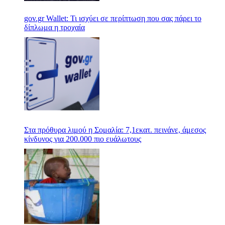
gov.gr Wallet: Τι ισχύει σε περίπτωση που σας πάρει το
δίπλωμα η τροχαία
Στα πρόθυρα λιμού η Σομαλία: 7,1εκατ. πεινάνε, άμεσος
κίνδυνος για 200.000 πιο ευάλωτους