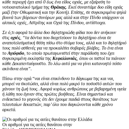
κάθε περιοχή έχει από 0 έως ένα είδος οχιάς, με εξαίρεση το
νοτιοανατολικό τμήμα της
Θράκης
. Εκεί συναντάμε δυο είδη οχιάς
μαζί (την Οθωμανική και την Κοινή). Επίσης, σε συγκεκριμένα ψηλά
βουνά των βόρειων συνόρων μας αλλά και στην Πίνδο υπάρχουν οι
αλπικές οχιές, Αστρίτης και Οχιά της Πίνδου, αντίστοιχα.
Σε ό,τι αφορά τα άλλα δυο δηλητηριώδη φίδια που δεν ανήκουν
στις
οχιές
, “τα δόντια που διοχετεύουν το δηλητήριο είναι σε
αναποτελεσματική θέση πίσω στο στόμα τους, αλλά και το δηλητήριό
τους πολύ ασθενές για να προκαλέσει σοβαρές βλάβες. Το ένα είναι
το
Αγιόφιδο
, το οποίο πρωταγωνιστεί στην παράδοση που έχει
συγκεκριμένη εκκλησία της
Κεφαλλονιάς
, όπου οι πιστοί τα πιάνουν
κάθε Δεκαπενταύγουστο. Το λέω αυτό για να γίνει κατανοητό πόσο
ακίνδυνα είναι”
.
Πίσω στην οχιά “
ναι είναι επικίνδυνο το δάγκωμα της και ναι,
μπορεί να σκοτώσει, αλλά είναι πολύ μικρό το ποσοστό αυτών που
χάνουν τη ζωή τους. Αφορά κυρίως ανθρώπους με βεβαρημένη υγεία
ή λάθη που έγιναν στις πρώτες βοήθειες. Είναι σημαντικό και
ενδεικτικό το γεγονός ότι δεν έχουμε παιδιά στους θανάτους των
τελευταίων δεκαετιών, παρ’ όλο που δαγκώνονται κάθε χρόνο
αρκετά.
Οι αριθμοί για τις αιτίες θανάτου στην