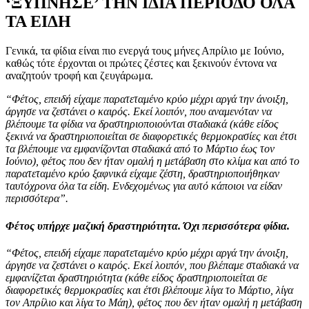
‘ΞΥΠΝΗΣΕ’ ΤΗΝ ΙΔΙΑ ΠΕΡΙΟΔΟ ΟΛΑ
ΤΑ ΕΙΔΗ
Γενικά, τα φίδια είναι πιο ενεργά τους μήνες Απρίλιο με Ιούνιο,
καθώς τότε έρχονται οι πρώτες ζέστες και ξεκινούν έντονα να
αναζητούν τροφή και ζευγάρωμα.
“Φέτος, επειδή είχαμε παρατεταμένο κρύο μέχρι αργά την άνοιξη,
άργησε να ζεστάνει ο καιρός. Εκεί λοιπόν, που αναμενόταν να
βλέπουμε τα φίδια να δραστηριοποιούνται σταδιακά (κάθε είδος
ξεκινά να δραστηριοποιείται σε διαφορετικές θερμοκρασίες και έτσι
τα βλέπουμε να εμφανίζονται σταδιακά από το Μάρτιο έως τον
Ιούνιο), φέτος που δεν ήταν ομαλή η μετάβαση στο κλίμα και από το
παρατεταμένο κρύο ξαφνικά είχαμε ζέστη, δραστηριοποιήθηκαν
ταυτόχρονα όλα τα είδη. Ενδεχομένως για αυτό κάποιοι να είδαν
περισσότερα”.
Φέτος υπήρχε μαζική δραστηριότητα. Όχι περισσότερα φίδια.
“Φέτος, επειδή είχαμε παρατεταμένο κρύο μέχρι αργά την άνοιξη,
άργησε να ζεστάνει ο καιρός. Εκεί λοιπόν, που βλέπαμε σταδιακά να
εμφανίζεται δραστηριότητα (κάθε είδος δραστηριοποιείται σε
διαφορετικές θερμοκρασίες και έτσι βλέπουμε λίγα το Μάρτιο, λίγα
τον Απρίλιο και λίγα το Μάη), φέτος που δεν ήταν ομαλή η μετάβαση