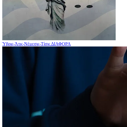
Ύβρις-Άτις-Νέμεσις-Τίσις
ΔΙΑΦΟΡΑ