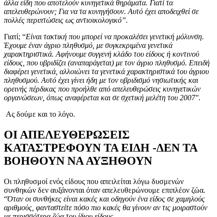
άλλα είδη που αποτελούν κυνηγετικά θηράματα. Γιατί τα
απελευθερώνουν; Για να τα κυνηγήσουν. Αυτό έχει αποδειχθεί σε
πολλές περιπτώσεις ως αντιοικολογικό”.
Γιατί; “
Είναι τακτική που μπορεί να προκαλέσει γενετική μόλυνση.
Έχουμε έναν άγριο πληθυσμό, με συγκεκριμένα γενετικά
χαρακτηριστικά. Αφήνουμε συγγενή κλάδο του είδους ή κοντινού
είδους, που υβριδίζει (αναπαράγεται) με τον άγριο πληθυσμό. Επειδή
διαφέρει γενετικά, αλλοιώνει τα γενετικά χαρακτηριστικά του άγριου
πληθυσμού. Αυτό έχει γίνει ήδη με τον υβριδισμό νησιωτικής και
ορεινής πέρδικας που προήλθε από απελευθερώσεις κυνηγετικών
οργανώσεων, όπως αναφέρεται και σε σχετική μελέτη του 2007″.
Ας δούμε και το λόγο.
ΟΙ ΑΠΕΛΕΥΘΕΡΩΣΕΙΣ
ΚΑΤΑΣΤΡΕΦΟΥΝ ΤΑ ΕΙΔΗ -ΔΕΝ ΤΑ
ΒΟΗΘΟΥΝ ΝΑ ΑΥΞΗΘΟΥΝ
Οι πληθυσμοί ενός είδους που απειλείται λόγω δυσμενών
συνθηκών δεν αυξάνονται όταν απελευθερώνουμε επιπλέον ζώα.
“
Όταν οι συνθήκες είναι κακές και οδηγούν ένα είδος σε χαμηλούς
αριθμούς, φανταστείτε πόσο πιο κακές θα γίνουν αν τις μοιραστούν
με περισσότερα ζώα του ίδιου είδους.