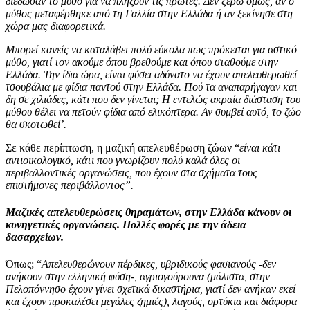
διέδωσαν το μύθο για να πλήξουν τις πρώτες. Δεν ξέρω όμως, αν ο
μύθος μεταφέρθηκε από τη Γαλλία στην Ελλάδα ή αν ξεκίνησε στη
χώρα μας διαφορετικά.
Μπορεί κανείς να καταλάβει πολύ εύκολα πως πρόκειται για αστικό
μύθο, γιατί τον ακούμε όπου βρεθούμε και όπου σταθούμε στην
Ελλάδα. Την ίδια ώρα, είναι φύσει αδύνατο να έχουν απελευθερωθεί
τσουβάλια με φίδια παντού στην Ελλάδα. Πού τα αναπαρήγαγαν και
δη σε χιλιάδες, κάτι που δεν γίνεται; Η εντελώς ακραία διάσταση του
μύθου θέλει να πετούν φίδια από ελικόπτερα. Αν συμβεί αυτό, το ζώο
θα σκοτωθεί’.
Σε κάθε περίπτωση, η μαζική απελευθέρωση ζώων “
είναι κάτι
αντιοικολογικό, κάτι που γνωρίζουν πολύ καλά όλες οι
περιβαλλοντικές οργανώσεις, που έχουν στα σχήματα τους
επιστήμονες περιβάλλοντος”.
Μαζικές απελευθερώσεις θηραμάτων, στην Ελλάδα κάνουν οι
κυνηγετικές οργανώσεις. Πολλές φορές με την άδεια
δασαρχείων.
Όπως; “
Απελευθερώνουν πέρδικες, υβριδικούς φασιανούς -δεν
ανήκουν στην ελληνική φύση-, αγριογούρουνα (μάλιστα, στην
Πελοπόννησο έχουν γίνει σχετικά δικαστήρια, γιατί δεν ανήκαν εκεί
και έχουν προκαλέσει μεγάλες ζημιές), λαγούς, ορτύκια και διάφορα