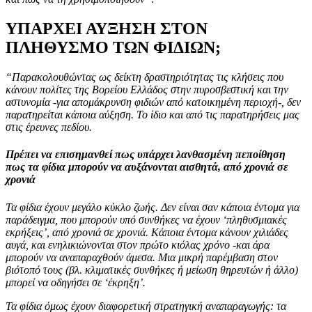
ΥΠΑΡΧΕΙ ΑΥΞΗΣΗ ΣΤΟΝ
ΠΛΗΘΥΣΜΟ ΤΩΝ ΦΙΔΙΩΝ;
“Παρακολουθώντας ως δείκτη δραστηριότητας τις κλήσεις που
κάνουν πολίτες της Βορείου Ελλάδος στην πυροσβεστική και την
αστυνομία -για απομάκρυνση φιδιών από κατοικημένη περιοχή-, δεν
παρατηρείται κάποια αύξηση. Το ίδιο και από τις παρατηρήσεις μας
στις έρευνες πεδίου.
Πρέπει να επισημανθεί πως υπάρχει λανθασμένη πεποίθηση
πως τα φίδια μπορούν να αυξάνονται αισθητά, από χρονιά σε
χρονιά
Τα φίδια έχουν μεγάλο κύκλο ζωής. Δεν είναι σαν κάποια έντομα για
παράδειγμα, που μπορούν υπό συνθήκες να έχουν ‘πληθυσμιακές
εκρήξεις’, από χρονιά σε χρονιά. Κάποια έντομα κάνουν χιλιάδες
αυγά, και ενηλικιώνονται στον πρώτο κιόλας χρόνο -και άρα
μπορούν να αναπαραχθούν άμεσα. Μια μικρή παρέμβαση στον
βιότοπό τους (βλ. κλιματικές συνθήκες ή μείωση θηρευτών ή άλλο)
μπορεί να οδηγήσει σε ‘έκρηξη’.
Τα φίδια όμως έχουν διαφορετική στρατηγική αναπαραγωγής: τα