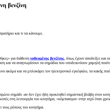
νη βενζίνη
πρατήριο και τι να κάνουμε.
θήκες» για διάθεση
νοθευμένης βενζίνης
, όπως έχουν αποδείξει και ο
γορση και να αναγνωρίσουν τα σημάδια που υποδεικνύουν χαμηλή ποιό
υνο ακόμα και να μπλοκάρει τον ηλεκτρονικό εγκέφαλο, τα κακής πο
ώτο σημάδι -αν δεν έχει ήδη προκληθεί σημαντική βλάβη στον κινη
ακοπές στη λειτουργία του κινητήρα, «κόμπιασμα» στην ισχύ όταν χρε
ι τους ρύπους του κινητήρα.