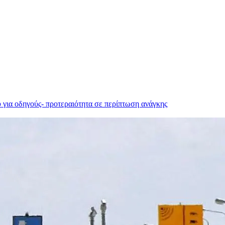
ύ για οδηγούς- προτεραιότητα σε περίπτωση ανάγκης