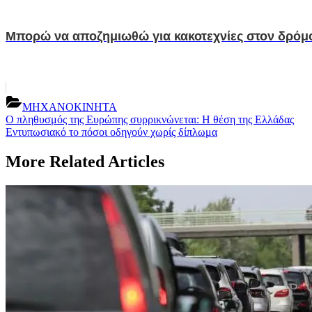
Μπορώ να αποζημιωθώ για κακοτεχνίες στον δρόμ
ΜΗΧΑΝΟΚΙΝΗΤΑ
Post
Previous
Ο πληθυσμός της Ευρώπης συρρικνώνεται: Η θέση της Ελλάδας
Post:
Next
Εντυπωσιακό το πόσοι οδηγούν χωρίς δίπλωμα
navigation
Post:
More Related Articles