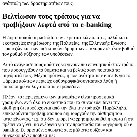
ανάπτυξη των δραστηριοτήτων τους.
Βελτίωσαν τους τρόπους για να
τραβήξουν λεφτά από το e-banking
Η δημοσιοποίηση ωστόσο των περιστατικών απάτης, αλλά και οι
εκστρατείες ενημέρωσης της Πολιτείας, της Ελληνικής Ενωσης
Τραπεζών και των πιστωτικών ιδρυμάτων φρέναραν σε έναν βαθμό
τον ρυθμό αύξησης των υποθέσεων.
Αυτό ανάγκασε τους δράστες να γίνουν πιο επινοητικοί στον τρόπο
που προσεγγίζουν τα θύματα και να βελτιώσουν ποιοτικά τα
μηνύματά τους. Μέχρι πρότινος, η πλειονότητα των e-mails για το
ψάρεμα πολιτών περιείχε ορθογραφικά/συντακτικά λάθη ή
παραποιημένα λογότυπα των τραπεζών.
Πλέον, το περιεχόμενο των μηνυμάτων είναι προσεκτικά
γραμμένο, ενώ όλο το εικαστικό που τα συνοδεύει δίνει την
αίσθηση ότι προέρχονται από την ίδια την τράπεζα. Παράλληλα,
επικαλούνται προβλήματα που δημιουργούν την αίσθηση του
κατεπείγοντος, π.χ. ότι δεν μπορεί να χρησιμοποιηθεί η κάρτα ή ότι
πρέπει να γίνει μια ενέργεια για την προστασία του λογαριασμού e-
banking. Σε ορισμένες περιπτώσεις μάλιστα ορίζουν και
συγκεκριμένες προθεσμίες.