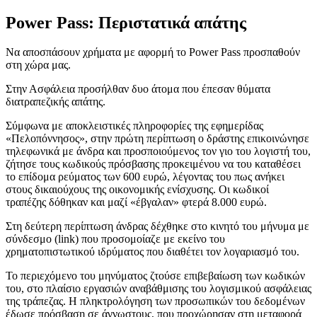
Power Pass: Περιστατικά απάτης
Να αποσπάσουν χρήματα με αφορμή το Power Pass προσπαθούν
στη χώρα μας.
Στην Ασφάλεια προσήλθαν δυο άτομα που έπεσαν θύματα
διατραπεζικής απάτης.
Σύμφωνα με αποκλειστικές πληροφορίες της εφημερίδας
«Πελοπόννησος», στην πρώτη περίπτωση ο δράστης επικοινώνησε
τηλεφωνικά με άνδρα και προσποιούμενος τον γιο του λογιστή του,
ζήτησε τους κωδικούς πρόσβασης προκειμένου να του καταθέσει
το επίδομα ρεύματος των 600 ευρώ, λέγοντας του πως ανήκει
στους δικαιούχους της οικονομικής ενίσχυσης. Οι κωδικοί
τραπέζης δόθηκαν και μαζί «έβγαλαν» φτερά 8.000 ευρώ.
Στη δεύτερη περίπτωση άνδρας δέχθηκε στο κινητό του μήνυμα με
σύνδεσμο (link) που προσομοίαζε με εκείνο του
χρηματοπιστωτικού ιδρύματος που διαθέτει τον λογαριασμό του.
Το περιεχόμενο του μηνύματος ζτούσε επιβεβαίωση των κωδικών
του, στο πλαίσιο εργασιών αναβάθμισης του λογισμικού ασφάλειας
της τράπεζας. Η πληκτρολόγηση των προσωπικών του δεδομένων
έδωσε πρόσβαση σε άγνωστους, που προχώρησαν στη μεταφορά