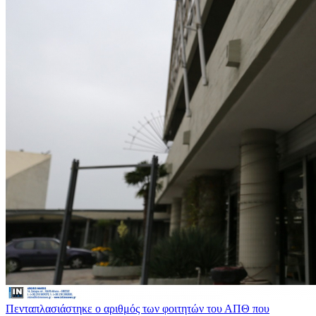
Πενταπλασιάστηκε ο αριθμός των φοιτητών του ΑΠΘ που