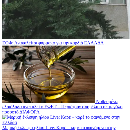
ΕΟΦ: Ανακαλείται φάρμακο για την καρδιά
ΕΛΛΑΔΑ
Νοθευμένα
ελαιόλαδα ανακαλεί ο ΕΦΕΤ – Περιέχουν σπορέλαιο σε μεγάλο
ποσοστό
ΔΙΑΦΟΡΑ
Μερική έκλειψη ηλίου Live: Καρέ – καρέ το φαινόμενο στην