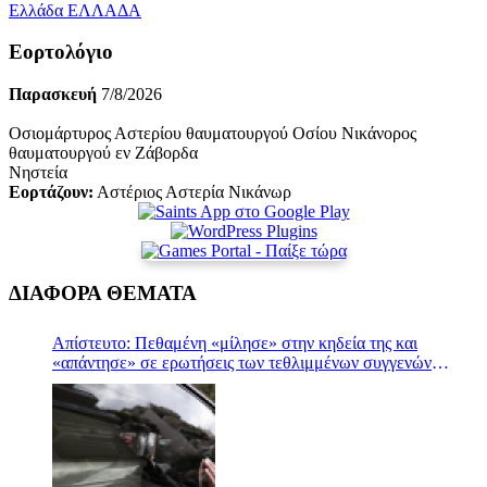
Ελλάδα
ΕΛΛΑΔΑ
Εορτολόγιο
Παρασκευή
7/8/2026
Οσιομάρτυρος Αστερίου θαυματουργού Οσίου Νικάνορος
θαυματουργού εν Ζάβορδα
Νηστεία
Εορτάζουν:
Αστέριος Αστερία Νικάνωρ
ΔΙΑΦΟΡΑ ΘΕΜΑΤΑ
Απίστευτο: Πεθαμένη «μίλησε» στην κηδεία της και
«απάντησε» σε ερωτήσεις των τεθλιμμένων συγγενών
(Βίντεο)