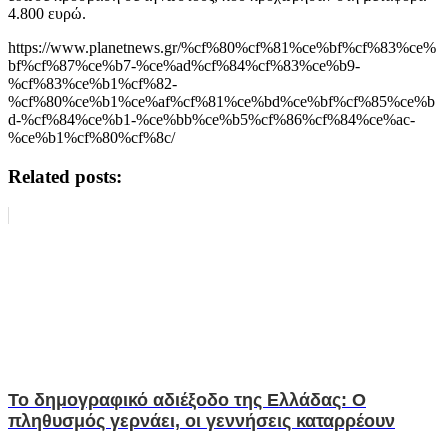
4.800 ευρώ.
https://www.planetnews.gr/%cf%80%cf%81%ce%bf%cf%83%ce%
bf%cf%87%ce%b7-%ce%ad%cf%84%cf%83%ce%b9-
%cf%83%ce%b1%cf%82-
%cf%80%ce%b1%ce%af%cf%81%ce%bd%ce%bf%cf%85%ce%b
d-%cf%84%ce%b1-%ce%bb%ce%b5%cf%86%cf%84%ce%ac-
%ce%b1%cf%80%cf%8c/
Related posts:
Το δημογραφικό αδιέξοδο της Ελλάδας: Ο
πληθυσμός γερνάει, οι γεννήσεις καταρρέουν