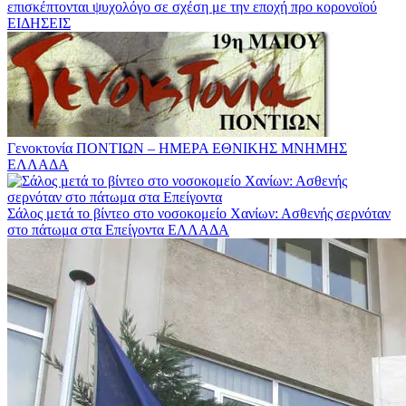
επισκέπτονται ψυχολόγο σε σχέση με την εποχή προ κορονοϊού
ΕΙΔΗΣΕΙΣ
Γενοκτονία ΠΟΝΤΙΩΝ – ΗΜΕΡΑ ΕΘΝΙΚΗΣ ΜΝΗΜΗΣ
ΕΛΛΑΔΑ
Σάλος μετά το βίντεο στο νοσοκομείο Χανίων: Ασθενής σερνόταν
στο πάτωμα στα Επείγοντα
ΕΛΛΑΔΑ