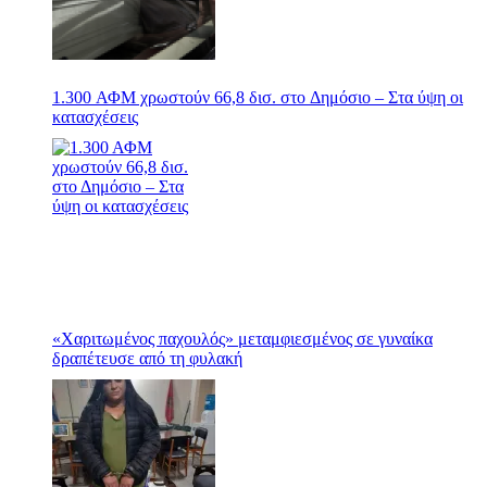
1.300 ΑΦΜ χρωστούν 66,8 δισ. στο Δημόσιο – Στα ύψη οι
κατασχέσεις
«Χαριτωμένος παχουλός» μεταμφιεσμένος σε γυναίκα
δραπέτευσε από τη φυλακή