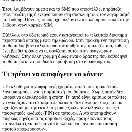
Έτσι, λαμβάνουν άμεσα και τα SMS που αποστέλλει η τράπεζα
στον πελάτη της ή ενεργοποιούν στη συσκευή τους τον λογαριασμό
m-banking. Πάντως, οι πάροχοι πλέον είναι πολύ προσεκτικοί στην
έκδοση νέων καρτών SIM.
Εξάλλου, στο εξωτερικό έχουν καταγραφεί το τελευταίο διάστημα
περιστατικά απάτης μέσω τηλεφώνου. Στην προκειμένη περίπτωση
το θύμα λαμβάνει κλήση από τον αριθμό της τράπεζάς του, καθώς
έχει βρεθεί τρόπος να εμφανίζεται αυτός στην αναγνώριση
κλήσεων. Στην άλλη γραμμή όμως είναι ο δράστης που καθοδηγεί
το θύμα ώστε να του δώσει πρόσβαση στο e-banking του.
Τι πρέπει να αποφύγετε να κάνετε
«Το κλειδί για την υφαρπαγή χρημάτων από τους τραπεζικούς
λογαριασμούς είναι η συμμετοχή του θύματος. Χωρίς αυτήν δεν
μπορεί να ολοκληρωθεί η απάτη. Γι’ αυτό είναι κρίσιμο οι πολίτες
να γνωρίζουν ότι σε καμία περίπτωση δεν δίνουμε στοιχεία που
σχετίζονται με την εκτέλεση τραπεζικών συναλλαγών, όπως ο
προσωπικός κωδικός (PIN) σε τρίτους». Αυτό επισημαίνουν
διαρκώς πηγές από τις αρμόδιες αρχές, προτρέποντας τους
καταναλωτές να σκέφτονται διπλά και να κάνουν «μια παύση
προτού προχωρήσουν».