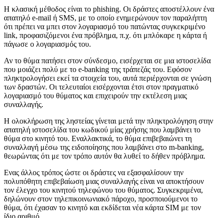
Η κλασική μέθοδος είναι το phishing. Οι δράστες αποστέλλουν ένα
απατηλό e-mail ή SMS, με το οποίο ενημερώνουν τον παραλήπτη
ότι πρέπει να μπει στον λογαριασμό του πατώντας συγκεκριμένο
link, προφασιζόμενοι ένα πρόβλημα, π.χ. ότι μπλόκαρε η κάρτα ή
πάγωσε ο λογαριασμός του.
Αν το θύμα πατήσει στον σύνδεσμο, εισέρχεται σε μια ιστοσελίδα
που μοιάζει πολύ με το e-banking της τράπεζάς του. Εφόσον
πληκτρολογήσει εκεί τα στοιχεία του, αυτά περιέρχονται σε γνώση
των δραστών. Οι τελευταίοι εισέρχονται έτσι στον πραγματικό
λογαριασμό του θύματος και επιχειρούν την εκτέλεση μιας
συναλλαγής.
Η ολοκλήρωση της ληστείας γίνεται μετά την πληκτρολόγηση στην
απατηλή ιστοσελίδα του κωδικού μίας χρήσης που λαμβάνει το
θύμα στο κινητό του. Εναλλακτικά, το θύμα επιβεβαιώνει τη
συναλλαγή μέσω της ειδοποίησης που λαμβάνει στο m-banking,
θεωρώντας ότι με τον τρόπο αυτόν θα λυθεί το δήθεν πρόβλημα.
Ενας άλλος τρόπος ώστε οι δράστες να εξασφαλίσουν την
πολυπόθητη επιβεβαίωση μιας συναλλαγής είναι να αποκτήσουν
τον έλεγχο του κινητού τηλεφώνου του θύματος. Συγκεκριμένα,
δηλώνουν στον τηλεπικοινωνιακό πάροχο, προσποιούμενοι το
θύμα, ότι έχασαν το κινητό και εκδίδεται νέα κάρτα SIM με τον
ίδιο αριθμό.