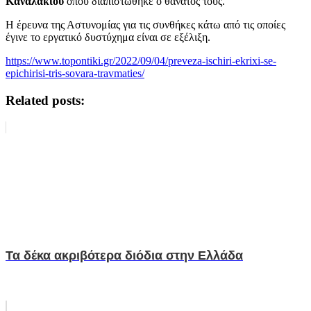
Καναλακίου
όπου διαπιστώθηκε ο θάνατός τους.
Η έρευνα της Αστυνομίας για τις συνθήκες κάτω από τις οποίες
έγινε το εργατικό δυστύχημα είναι σε εξέλιξη.
https://www.topontiki.gr/2022/09/04/preveza-ischiri-ekrixi-se-
epichirisi-tris-sovara-travmaties/
Related posts:
Τα δέκα ακριβότερα διόδια στην Ελλάδα