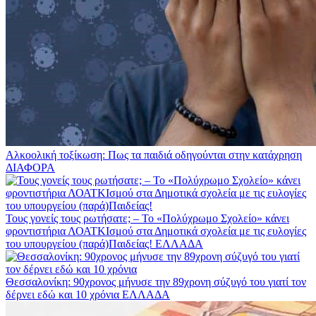
Αλκοολική τοξίκωση: Πως τα παιδιά οδηγούνται στην κατάχρηση
ΔΙΑΦΟΡΑ
Τους γονείς τους ρωτήσατε; – Το «Πολύχρωμο Σχολείο» κάνει
φροντιστήρια ΛΟΑΤΚΙσμού στα Δημοτικά σχολεία με τις ευλογίες
του υπουργείου (παρά)Παιδείας!
ΕΛΛΑΔΑ
Θεσσαλονίκη: 90χρονος μήνυσε την 89χρονη σύζυγό του γιατί τον
δέρνει εδώ και 10 χρόνια
ΕΛΛΑΔΑ