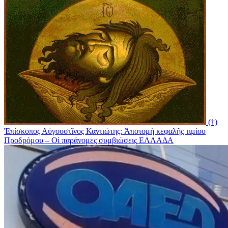
(†)
Ἐπίσκοπος Αὐγουστῖνος Καντιώτης: Ἀποτομὴ κεφαλῆς τιμίου
Προδρόμου – Οἱ παράνομες συμβιώσεις
ΕΛΛΑΔΑ