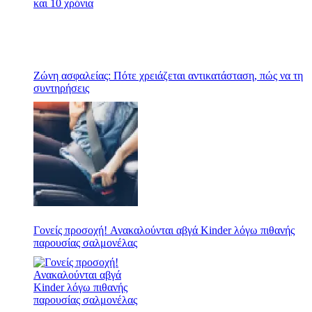
Ζώνη ασφαλείας: Πότε χρειάζεται αντικατάσταση, πώς να τη
συντηρήσεις
Γονείς προσοχή! Ανακαλούνται αβγά Kinder λόγω πιθανής
παρουσίας σαλμονέλας