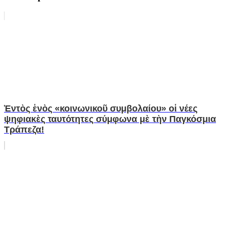
Ἐντὸς ἑνὸς «κοινωνικοῦ συμβολαίου» οἱ νέες
ψηφιακὲς ταυτότητες σύμφωνα μὲ τὴν Παγκόσμια
Τράπεζα!