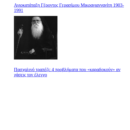
Αγιοκατάταξη Γέροντος Γερασίμου Μικραγιαννανίτη 1903-
1991
Πασχαλινό τραπέζι: 4 προβλήματα που «καραδοκούν» αν
χάσεις τον έλεγχο