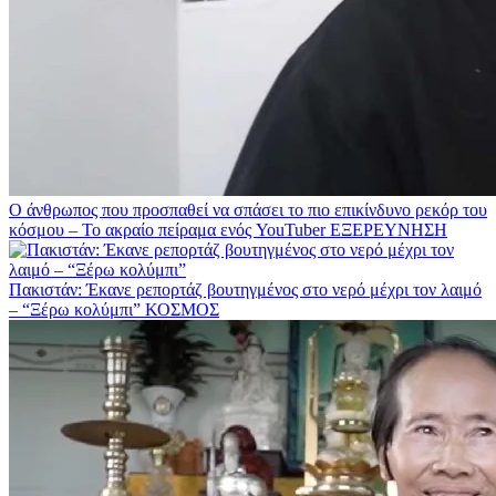
O άνθρωπος που προσπαθεί να σπάσει το πιο επικίνδυνο ρεκόρ του
κόσμου – Το ακραίο πείραμα ενός YouTuber
ΕΞΕΡΕΥΝΗΣΗ
Πακιστάν: Έκανε ρεπορτάζ βουτηγμένος στο νερό μέχρι τον λαιμό
– “Ξέρω κολύμπι”
ΚΟΣΜΟΣ