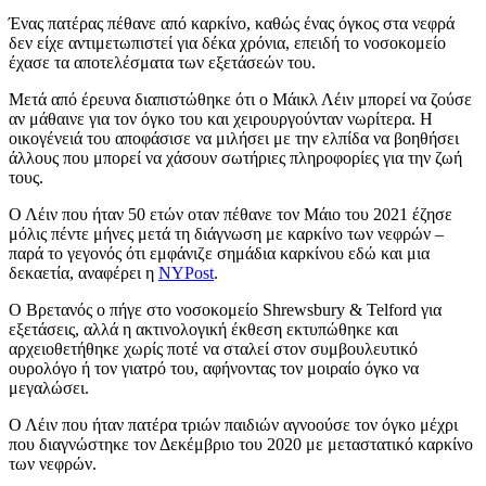
Ένας πατέρας πέθανε από καρκίνο, καθώς ένας όγκος στα νεφρά
δεν είχε αντιμετωπιστεί για δέκα χρόνια, επειδή το νοσοκομείο
έχασε τα αποτελέσματα των εξετάσεών του.
Μετά από έρευνα διαπιστώθηκε ότι ο Μάικλ Λέιν μπορεί να ζούσε
αν μάθαινε για τον όγκο του και χειρουργούνταν νωρίτερα. Η
οικογένειά του αποφάσισε να μιλήσει με την ελπίδα να βοηθήσει
άλλους που μπορεί να χάσουν σωτήριες πληροφορίες για την ζωή
τους.
Ο Λέιν που ήταν 50 ετών οταν πέθανε τον Μάιο του 2021 έζησε
μόλις πέντε μήνες μετά τη διάγνωση με καρκίνο των νεφρών –
παρά το γεγονός ότι εμφάνιζε σημάδια καρκίνου εδώ και μια
δεκαετία, αναφέρει η
NYPost
.
Ο Βρετανός ο πήγε στο νοσοκομείο Shrewsbury & Telford για
εξετάσεις, αλλά η ακτινολογική έκθεση εκτυπώθηκε και
αρχειοθετήθηκε χωρίς ποτέ να σταλεί στον συμβουλευτικό
ουρολόγο ή τον γιατρό του, αφήνοντας τον μοιραίο όγκο να
μεγαλώσει.
Ο Λέιν που ήταν πατέρα τριών παιδιών αγνοούσε τον όγκο μέχρι
που διαγνώστηκε τον Δεκέμβριο του 2020 με μεταστατικό καρκίνο
των νεφρών.