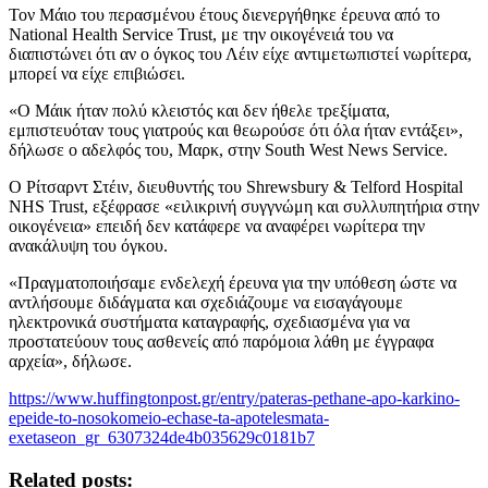
Τον Μάιο του περασμένου έτους διενεργήθηκε έρευνα από το
National Health Service Trust, με την οικογένειά του να
διαπιστώνει ότι αν ο όγκος του Λέιν είχε αντιμετωπιστεί νωρίτερα,
μπορεί να είχε επιβιώσει.
«Ο Μάικ ήταν πολύ κλειστός και δεν ήθελε τρεξίματα,
εμπιστευόταν τους γιατρούς και θεωρούσε ότι όλα ήταν εντάξει»,
δήλωσε ο αδελφός του, Μαρκ, στην South West News Service.
Ο Ρίτσαρντ Στέιν, διευθυντής του Shrewsbury & Telford Hospital
NHS Trust, εξέφρασε «ειλικρινή συγγνώμη και συλλυπητήρια στην
οικογένεια» επειδή δεν κατάφερε να αναφέρει νωρίτερα την
ανακάλυψη του όγκου.
«Πραγματοποιήσαμε ενδελεχή έρευνα για την υπόθεση ώστε να
αντλήσουμε διδάγματα και σχεδιάζουμε να εισαγάγουμε
ηλεκτρονικά συστήματα καταγραφής, σχεδιασμένα για να
προστατεύουν τους ασθενείς από παρόμοια λάθη με έγγραφα
αρχεία», δήλωσε.
https://www.huffingtonpost.gr/entry/pateras-pethane-apo-karkino-
epeide-to-nosokomeio-echase-ta-apotelesmata-
exetaseon_gr_6307324de4b035629c0181b7
Related posts: