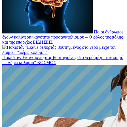
Ποιοι άνθρωποι
έχουν καλύτερη ικανότητα προσανατολισμού – Ο ρόλος της πόλης
και της επαρχίας
ΕΙΔΗΣΕΙΣ
Πακιστάν: Έκανε ρεπορτάζ βουτηγμένος στο νερό μέχρι τον λαιμό
– “Ξέρω κολύμπι”
ΚΟΣΜΟΣ