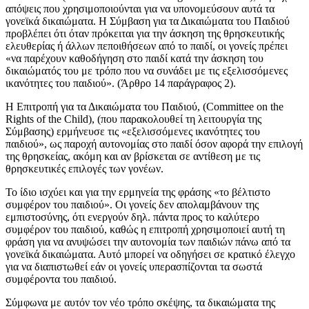
απόψεις που χρησιμοποιούνται για να υπονομεύσουν αυτά τα
γονεϊκά δικαιώματα. Η Σύμβαση για τα Δικαιώματα του Παιδιού
προβλέπει ότι όταν πρόκειται για την άσκηση της θρησκευτικής
ελευθερίας ή άλλων πεποιθήσεων από το παιδί, οι γονείς πρέπει
«να παρέχουν καθοδήγηση στο παιδί κατά την άσκηση του
δικαιώματός του με τρόπο που να συνάδει με τις εξελισσόμενες
ικανότητες του παιδιού». (Άρθρο 14 παράγραφος 2).
Η Επιτροπή για τα Δικαιώματα του Παιδιού, (Committee on the
Rights of the Child), (που παρακολουθεί τη λειτουργία της
Σύμβασης) ερμήνευσε τις «εξελισσόμενες ικανότητες του
παιδιού», ως παροχή αυτονομίας στο παιδί όσον αφορά την επιλογή
της θρησκείας, ακόμη και αν βρίσκεται σε αντίθεση με τις
θρησκευτικές επιλογές των γονέων.
Το ίδιο ισχύει και για την ερμηνεία της φράσης «το βέλτιστο
συμφέρον του παιδιού». Οι γονείς δεν απολαμβάνουν της
εμπιστοσύνης, ότι ενεργούν δηλ. πάντα προς το καλύτερο
συμφέρον του παιδιού, καθώς η επιτροπή χρησιμοποιεί αυτή τη
φράση για να ανυψώσει την αυτονομία των παιδιών πάνω από τα
γονεϊκά δικαιώματα. Αυτό μπορεί να οδηγήσει σε κρατικό έλεγχο
για να διαπιστωθεί εάν οι γονείς υπερασπίζονται τα σωστά
συμφέροντα του παιδιού.
Σύμφωνα με αυτόν τον νέο τρόπο σκέψης, τα δικαιώματα της