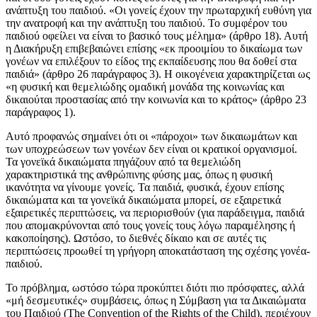
ανάπτυξη του παιδιού. «Οι γονείς έχουν την πρωταρχική ευθύνη για
την ανατροφή και την ανάπτυξη του παιδιού. Το συμφέρον του
παιδιού οφείλει να είναι το βασικό τους μέλημα» (άρθρο 18). Αυτή
η Διακήρυξη επιβεβαιώνει επίσης «εκ προοιμίου το δικαίωμα των
γονέων να επιλέξουν το είδος της εκπαίδευσης που θα δοθεί στα
παιδιά» (άρθρο 26 παράγραφος 3). Η οικογένεια χαρακτηρίζεται ως
«η φυσική και θεμελιώδης ομαδική μονάδα της κοινωνίας και
δικαιούται προστασίας από την κοινωνία και το κράτος» (άρθρο 23
παράγραφος 1).
Αυτό προφανώς σημαίνει ότι οι «πάροχοι» των δικαιωμάτων και
των υποχρεώσεων των γονέων δεν είναι οι κρατικοί οργανισμοί.
Τα γονεϊκά δικαιώματα πηγάζουν από τα θεμελιώδη
χαρακτηριστικά της ανθρώπινης φύσης μας, όπως η φυσική
ικανότητα να γίνουμε γονείς. Τα παιδιά, φυσικά, έχουν επίσης
δικαιώματα και τα γονεϊκά δικαιώματα μπορεί, σε εξαιρετικά
εξαιρετικές περιπτώσεις, να περιορισθούν (για παράδειγμα, παιδιά
που απομακρύνονται από τους γονείς τους λόγω παραμέλησης ή
κακοποίησης). Ωστόσο, το διεθνές δίκαιο και σε αυτές τις
περιπτώσεις προωθεί τη γρήγορη αποκατάσταση της σχέσης γονέα-
παιδιού.
Το πρόβλημα, ωστόσο τώρα προκύπτει διότι πιο πρόσφατες, αλλά
«μή δεσμευτικές» συμβάσεις, όπως η Σύμβαση για τα Δικαιώματα
του Παιδιού (The Convention of the Rights of the Child), περιέχουν