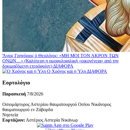
Ἅγιος Γρηγόριος ὁ Θεολόγος: «ΜΗ ΜΟΙ ΤΟΝ ΑΚΡΟΝ ΤΩΝ
ΟΝΩΝ…» (Καλύτερη η ομοφυλοφιλική «οικογένεια» από την
δοκιμαζόμενη ετερόφυλη;)
ΔΙΑΦΟΡΑ
Ο Χρόνος και η Ύλη
ΔΙΑΦΟΡΑ
Εορτολόγιο
Παρασκευή
7/8/2026
Οσιομάρτυρος Αστερίου θαυματουργού Οσίου Νικάνορος
θαυματουργού εν Ζάβορδα
Νηστεία
Εορτάζουν:
Αστέριος Αστερία Νικάνωρ