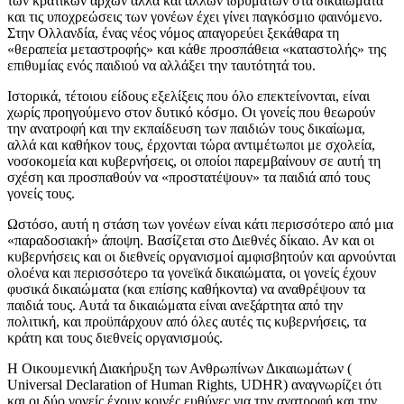
των κρατικών αρχών αλλά και άλλων ιδρυμάτων στα δικαιώματα
και τις υποχρεώσεις των γονέων έχει γίνει παγκόσμιο φαινόμενο.
Στην Ολλανδία, ένας νέος νόμος απαγορεύει ξεκάθαρα τη
«θεραπεία μεταστροφής» και κάθε προσπάθεια «καταστολής» της
επιθυμίας ενός παιδιού να αλλάξει την ταυτότητά του.
Ιστορικά, τέτοιου είδους εξελίξεις που όλο επεκτείνονται, είναι
χωρίς προηγούμενο στον δυτικό κόσμο. Οι γονείς που θεωρούν
την ανατροφή και την εκπαίδευση των παιδιών τους δικαίωμα,
αλλά και καθήκον τους, έρχονται τώρα αντιμέτωποι με σχολεία,
νοσοκομεία και κυβερνήσεις, οι οποίοι παρεμβαίνουν σε αυτή τη
σχέση και προσπαθούν να «προστατέψουν» τα παιδιά από τους
γονείς τους.
Ωστόσο, αυτή η στάση των γονέων είναι κάτι περισσότερο από μια
«παραδοσιακή» άποψη. Βασίζεται στο Διεθνές δίκαιο. Αν και οι
κυβερνήσεις και οι διεθνείς οργανισμοί αμφισβητούν και αρνούνται
ολοένα και περισσότερο τα γονεϊκά δικαιώματα, οι γονείς έχουν
φυσικά δικαιώματα (και επίσης καθήκοντα) να αναθρέψουν τα
παιδιά τους. Αυτά τα δικαιώματα είναι ανεξάρτητα από την
πολιτική, και προϋπάρχουν από όλες αυτές τις κυβερνήσεις, τα
κράτη και τους διεθνείς οργανισμούς.
Η Οικουμενική Διακήρυξη των Ανθρωπίνων Δικαιωμάτων (
Universal Declaration of Human Rights, UDHR) αναγνωρίζει ότι
και οι δύο γονείς έχουν κοινές ευθύνες για την ανατροφή και την