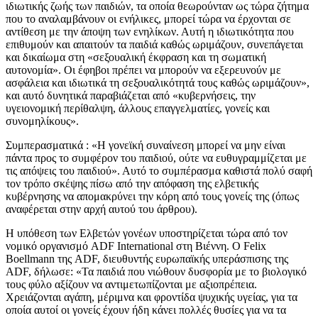
ιδιωτικής ζωής των παιδιών, τα οποία θεωρούνταν ως τώρα ζήτημα
που το αναλαμβάνουν οι ενήλικες, μπορεί τώρα να έρχονται σε
αντίθεση με την άποψη των ενηλίκων. Αυτή η ιδιωτικότητα που
επιθυμούν και απαιτούν τα παιδιά καθώς ωριμάζουν, συνεπάγεται
και δικαίωμα στη «σεξουαλική έκφραση και τη σωματική
αυτονομία». Οι έφηβοι πρέπει να μπορούν να εξερευνούν με
ασφάλεια και ιδιωτικά τη σεξουαλικότητά τους καθώς ωριμάζουν»,
και αυτό δυνητικά παραβιάζεται από «κυβερνήσεις, την
υγειονομική περίθαλψη, άλλους επαγγελματίες, γονείς και
συνομηλίκους».
Συμπερασματικά : «Η γονεϊκή συναίνεση μπορεί να μην είναι
πάντα προς το συμφέρον του παιδιού, ούτε να ευθυγραμμίζεται με
τις απόψεις του παιδιού». Αυτό το συμπέρασμα καθιστά πολύ σαφή
τον τρόπο σκέψης πίσω από την απόφαση της ελβετικής
κυβέρνησης να απομακρύνει την κόρη από τους γονείς της (όπως
αναφέρεται στην αρχή αυτού του άρθρου).
Η υπόθεση των Ελβετών γονέων υποστηρίζεται τώρα από τον
νομικό οργανισμό ADF International στη Βιέννη. Ο Felix
Boellmann της ADF, διευθυντής ευρωπαϊκής υπεράσπισης της
ADF, δήλωσε: «Τα παιδιά που νιώθουν δυσφορία με το βιολογικό
τους φύλο αξίζουν να αντιμετωπίζονται με αξιοπρέπεια.
Χρειάζονται αγάπη, μέριμνα και φροντίδα ψυχικής υγείας, για τα
οποία αυτοί οι γονείς έχουν ήδη κάνει πολλές θυσίες για να τα