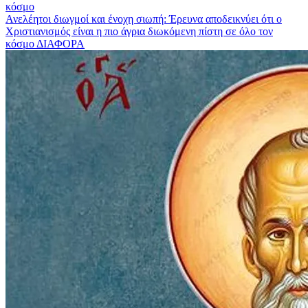
Ανελέητοι διωγμοί και ένοχη σιωπή: Έρευνα αποδεικνύει ότι ο
Χριστιανισμός είναι η πιο άγρια διωκόμενη πίστη σε όλο τον
κόσμο
ΔΙΑΦΟΡΑ