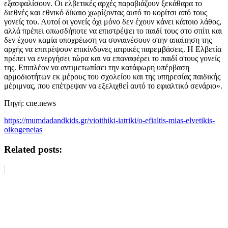
εξασφαλίσουν. Οι ελβετικές αρχές παραβιάζουν ξεκάθαρα το
διεθνές και εθνικό δίκαιο χωρίζοντας αυτό το κορίτσι από τους
γονείς του. Αυτοί οι γονείς όχι μόνο δεν έχουν κάνει κάποιο λάθος,
αλλά πρέπει οπωσδήποτε να επιστρέψει το παιδί τους στο σπίτι και
δεν έχουν καμία υποχρέωση να συναινέσουν στην απαίτηση της
αρχής να επιτρέψουν επικίνδυνες ιατρικές παρεμβάσεις. Η Ελβετία
πρέπει να ενεργήσει τώρα και να επαναφέρει το παιδί στους γονείς
της. Επιπλέον να αντιμετωπίσει την κατάφωρη υπέρβαση
αρμοδιοτήτων εκ μέρους του σχολείου και της υπηρεσίας παιδικής
μέριμνας, που επέτρεψαν να εξελιχθεί αυτό το εφιαλτικό σενάριο».
Πηγή: cne.news
https://mumdadandkids.gr/vioithiki-iatriki/o-efialtis-mias-elvetikis-
oikogeneias
Related posts: