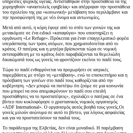
υπηρεσίες ψυχικής υγείας. Αντιστάθηκαν στην προσπάθεια να της
χορηγηθούν «αναστολείς εφηβείας» και απέρριψαν την προσπάθεια
του σχολείου της για «κοινωνική» μετάβαση που περιλάμβανε και
την προσφώνησή της με νέο όνομα και αντωνυμίες.
Μετά από αυτό, η κόρη έφυγε από το σπίτι των γονιών της και
μετακόμισε σε ένα ειδικό «καταφύγιο» που υποστηρίζει η
οργάνωση «Le Refuge». Πρόκειται για έναν επαγγελματικό φορέα
υπεράσπισης των τρανς ατόμων, που χρηματοδοτείται από το
κράτος. Ο πατέρας και η μητέρα βρίσκονται τώρα σε νομική
αντιπαράθεση με το κράτος διότι παραβιάζονται τα θεμελιώδη
δικαιώματά τους ως γονείς να φροντίζουν εκείνοι το παιδί τους.
Τώρα το παιδί ενθαρρύνεται να προχωρήσει σε ιατρικές
παρεμβάσεις με στόχο τη «μετάβαση», ενώ το επισκεπτήριο και η
πρόσβαση των γονέων στο παιδί τους καθορίζεται από την
κυβέρνηση. «Δεν μπορώ να πιστέψω ότι ζούμε σε μια κοινωνία
που μπορεί να σου απομακρύνουν το παιδί σου επειδή
προσπάθησες να το προστατέψεις», σχολιάζει ο πατέρας σε ένα
βίντεο που κυκλοφόρησε ο χριστιανικός νομικός οργανισμός
«ADF International». Ο οργανισμός αυτός βοηθά τους γονείς.Οι
γονείς μιλούν ανώνυμα σε αυτό το βίντεο, για λόγους ασφαλείας
και για να προστατεύσουν τα παιδιά τους.
Το παράδειγμα της Ελβετίας, δεν είναι μοναδικό. Η παρέμβαση