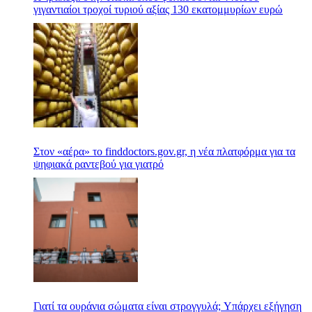
γιγαντιαίοι τροχοί τυριού αξίας 130 εκατομμυρίων ευρώ
Στον «αέρα» το finddoctors.gov.gr, η νέα πλατφόρμα για τα
ψηφιακά ραντεβού για γιατρό
Γιατί τα ουράνια σώματα είναι στρογγυλά; Υπάρχει εξήγηση