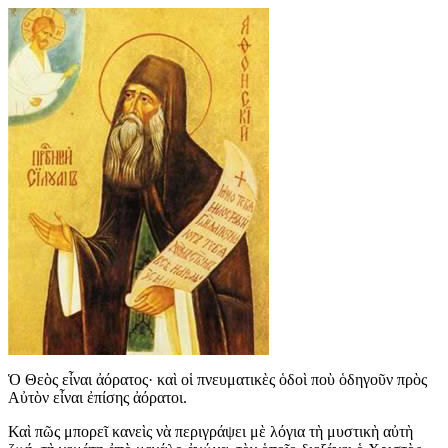
Ὁ Θεὸς εἶναι ἀόρατος· καὶ οἱ πνευματικὲς ὁδοὶ ποὺ ὁδηγοῦν πρὸς
Αὐτὸν εἶναι ἐπίσης ἀόρατοι.
Καὶ πῶς μπορεῖ κανεὶς νὰ περιγράψει μὲ λόγια τὴ μυστικὴ αὐτὴ