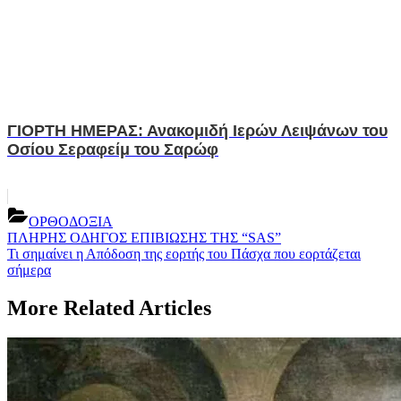
ΓΙΟΡΤΗ ΗΜΕΡΑΣ: Ανακομιδή Ιερών Λειψάνων του
Οσίου Σεραφείμ του Σαρώφ
ΟΡΘΟΔΟΞΙΑ
Post
Previous
ΠΛΗΡΗΣ ΟΔΗΓΟΣ ΕΠΙΒΙΩΣΗΣ ΤΗΣ “SAS”
Post:
Next
Τι σημαίνει η Απόδοση της εορτής του Πάσχα που εορτάζεται
navigation
Post:
σήμερα
More Related Articles