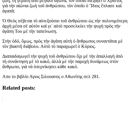
ζωή, τὴ γεμάτη ἀπὸ μεγάλο ἀγώνα, τὸν ὁποῖο διεξάγει ὁ Χριστὸς
γιὰ τὴν αἰώνια ζωὴ τοῦ ἀνθρώπου, τὸν ὁποῖο ὁ Ἴδιος ἔπλασε καὶ
ἀγαπᾶ;
Ὁ Θεὸς σέβεται τὸ αὐτεξούσιο τοῦ ἀνθρώπου ὡς τὴν πολυτιμότερη
ἀρχὴ μέσα σὲ αὐτὸν καὶ γι᾿ αὐτὸ προσελκύει τὴν ψυχὴ πρὸς τὴν
ἀγάπη Του μὲ τὴν ταπείνωση.
Στὴν ὁδό, ὅμως, πρὸς τὴν ἀγάπη αὐτὴ ὁ ἄνθρωπος συναντᾶται μὲ
τὸν βιαστὴ διάβολο. Αὐτὸ τὸ παραχωρεῖ ὁ Κύριος.
Διαπαιδαγωγεῖ τὴν ψυχὴ τοῦ ἀνθρώπου ὄχι μὲ τὴν ἀπαλλαγὴ ἀπὸ
τὴ συνάντηση μὲ τὸ κακό, ἀλλὰ μὲ τὴν παροχὴ δυνάμεως στὸν
ἄνθρωπο, γιὰ νὰ ὑπερνίκησει κάθε κακό.
Απο το βιβλίο Αγιος Σιλουανος ο Αθωνίτης σελ 281.
Related posts: