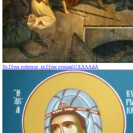
Το Γένος ενήστευε, το Γένος εγνώριζε!
ΕΛΛΑΔΑ