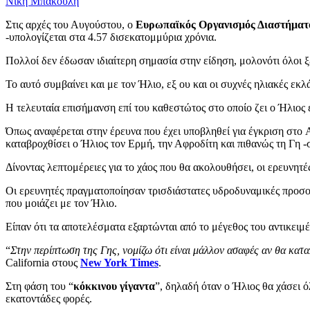
Νίκη Μπάκουλη
Στις αρχές του Αυγούστου, ο
Ευρωπαϊκός Οργανισμός Διαστήματ
-υπολογίζεται στα 4.57 δισεκατομμύρια χρόνια.
Πολλοί δεν έδωσαν ιδιαίτερη σημασία στην είδηση, μολονότι όλοι 
Το αυτό συμβαίνει και με τον Ήλιο, εξ ου και οι συχνές ηλιακές εκ
Η τελευταία επισήμανση επί του καθεστώτος στο οποίο ζει ο Ήλιος έ
Όπως αναφέρεται στην έρευνα που έχει υποβληθεί για έγκριση στο A
καταβροχθίσει ο Ήλιος τον Ερμή, την Αφροδίτη και πιθανώς τη Γη -σ
Δίνοντας λεπτομέρειες για το χάος που θα ακολουθήσει, οι ερευνητέ
Οι ερευνητές πραγματοποίησαν τρισδιάστατες υδροδυναμικές προσο
που μοιάζει με τον Ήλιο.
Είπαν ότι τα αποτελέσματα εξαρτώνται από το μέγεθος του αντικειμέν
“
Στην περίπτωση της Γης, νομίζω ότι είναι μάλλον ασαφές αν θα καταπ
California στους
New York Times
.
Στη φάση του “
κόκκινου γίγαντα
”, δηλαδή όταν ο Ήλιος θα χάσει ό
εκατοντάδες φορές.