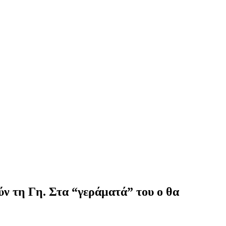
ούν τη Γη. Στα “γεράματά” του ο θα