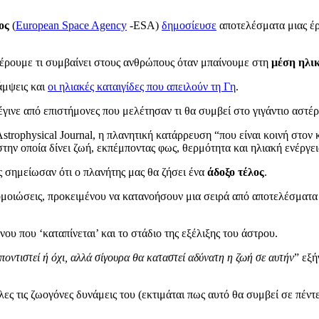
ος
(
European Space Agency
-ESA)
δημοσίευσε
αποτελέσματα μιας έ
ξέρουμε τι συμβαίνει στους ανθρώπους όταν μπαίνουμε στη
μέση ηλι
λάμψεις και
οι ηλιακές καταιγίδες που απειλούν τη Γη
.
γινε από επιστήμονες που μελέτησαν τι θα συμβεί στο γιγάντιο αστέρι
strophysical Journal, η πλανητική κατάρρευση “που είναι κοινή στο
την οποία δίνει ζωή, εκπέμποντας φως, θερμότητα και ηλιακή ενέργει
ς σημείωσαν ότι ο πλανήτης μας θα ζήσει ένα
άδοξο τέλος
.
μοιώσεις, προκειμένου να κατανοήσουν μια σειρά από αποτελέσματα 
ου που ‘καταπίνεται’ και το στάδιο της εξέλιξης του άστρου.
οντιστεί ή όχι, αλλά σίγουρα θα καταστεί αδύνατη η ζωή σε αυτήν
” εξή
λες τις ζωογόνες δυνάμεις του (εκτιμάται πως αυτό θα συμβεί σε πέν