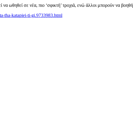
εί να ωθηθεί σε νέα, πιο ‘σφικτή’ τροχιά, ενώ άλλοι μπορούν να βοη
a-tha-katapiei-ti-gi.9733983.html