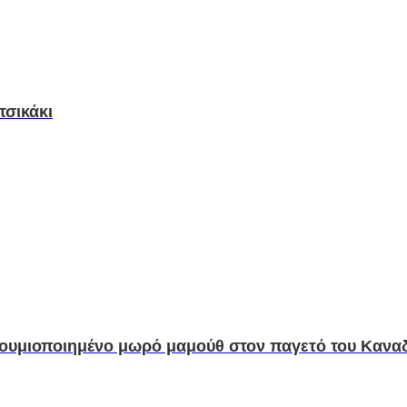
τσικάκι
μουμιοποιημένο μωρό μαμούθ στον παγετό του Κανα