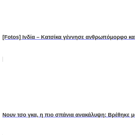
[Fotos] Ινδία – Κατσίκα γέννησε ανθρωπόμορφο κα
Νουν τσο γκα, η πιο σπάνια ανακάλυψη: Βρέθηκε 