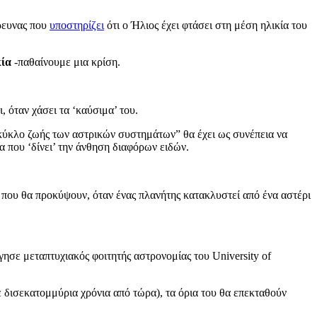
ρευνας που
υποστηρίζει
ότι ο Ήλιος έχει φτάσει στη μέση ηλικία του
κία
-παθαίνουμε μια κρίση.
, όταν χάσει τα ‘καύσιμα’ του.
ν κύκλο ζωής των αστρικών συστημάτων” θα έχει ως συνέπεια να
α που ‘δίνει’ την άνθηση διαφόρων ειδών.
που θα προκύψουν, όταν ένας πλανήτης κατακλυστεί από ένα αστέρι
γησε μεταπτυχιακός φοιτητής αστρονομίας του University of
τε δισεκατομμύρια χρόνια από τώρα), τα όρια του θα επεκταθούν