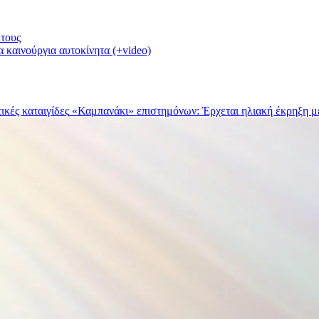
 τους
 καινούργια αυτοκίνητα (+video)
«Καμπανάκι» επιστημόνων: Έρχεται ηλιακή έκρηξη με