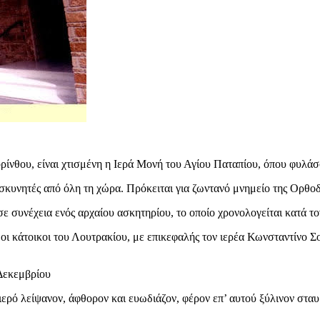
ορίνθου, είναι χτισμένη η Ιερά Μονή του Αγίου Παταπίου, όπου φυλά
οσκυνητές από όλη τη χώρα. Πρόκειται για ζωντανό μνημείο της Ορθο
 σε συνέχεια ενός αρχαίου ασκητηρίου, το οποίο χρονολογείται κατά το
ε οι κάτοικοι του Λουτρακίου, με επικεφαλής τον ιερέα Κωνσταντίνο
 Δεκεμβρίου
ερό λείψανον, άφθορον και ευωδιάζον, φέρον επ’ αυτού ξύλινον σταυ