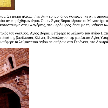
του. Σε μικρή ηλικία πήγε στην έρημο, όπου αφιερώθηκε στην προσευχ
οίοι ανακηρύχθηκαν άγιοι.
Ο μεν Άγιος Βάρας ίδρυσε το Μοναστήρι το
αταστάθηκε στις Βλαχέρνες, στο Ξηρό Όρος, όπου με τη βοήθεια τω
τικός του αδελφός, Άγιος Βάρας, μετέφερε το λείψανο του Αγίου Πατ
 ειδικά της βασίλισσας Ελένης Παλαιολόγου, της μετέπειτα Αγίας Υ
μετέφερε τα λείψανα του Αγίου σε σπήλαιο στα Γεράνεια, στο Λουτράκ