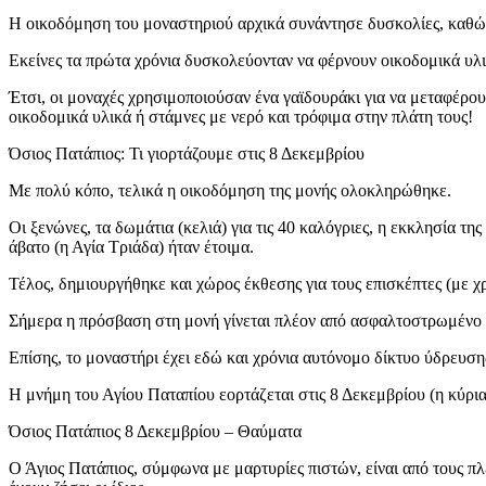
Η οικοδόμηση του μοναστηριού αρχικά συνάντησε δυσκολίες, καθώς
Εκείνες τα πρώτα χρόνια δυσκολεύονταν να φέρνουν οικοδομικά υλικ
Έτσι, οι μοναχές χρησιμοποιούσαν ένα γαϊδουράκι για να μεταφέρου
οικοδομικά υλικά ή στάμνες με νερό και τρόφιμα στην πλάτη τους!
Όσιος Πατάπιος: Τι γιορτάζουμε στις 8 Δεκεμβρίου
Με πολύ κόπο, τελικά η οικοδόμηση της μονής ολοκληρώθηκε.
Οι ξενώνες, τα δωμάτια (κελιά) για τις 40 καλόγριες, η εκκλησία τ
άβατο (η Αγία Τριάδα) ήταν έτοιμα.
Τέλος, δημιουργήθηκε και χώρος έκθεσης για τους επισκέπτες (με χρι
Σήμερα η πρόσβαση στη μονή γίνεται πλέον από ασφαλτοστρωμένο δ
Επίσης, το μοναστήρι έχει εδώ και χρόνια αυτόνομο δίκτυο ύδρευση
Η μνήμη του Αγίου Παταπίου εορτάζεται στις 8 Δεκεμβρίου (η κύρια
Όσιος Πατάπιος 8 Δεκεμβρίου – Θαύματα
Ο Άγιος Πατάπιος, σύμφωνα με μαρτυρίες πιστών, είναι από τους πλέ