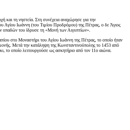
ή και τη νηστεία. Στη συνέχεια αναχώρησε για την
υ Αγίου Ιωάννη (του Τιμίου Προδρόμου) της Πέτρας, ο δε Άγιος
ν οπαδών του ίδρυσε τη «Μονή των Αιγυπτίων».
απίου στο Μοναστήρι του Αγίου Ιωάννη της Πέτρας, το οποίο ήταν
πομονής. Μετά την κατάληψη της Κωνσταντινούπολης το 1453 από
ι, το οποίο λειτουργούσε ως ασκητήριο από τον 11ο αιώνα.