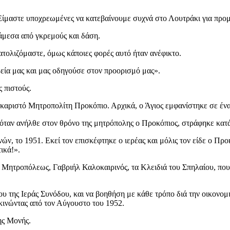
«Είμαστε υποχρεωμένες να κατεβαίνουμε συχνά στο Λουτράκι για προμή
άμεσα από γκρεμούς και δάση.
τολιζόμαστε, όμως κάποιες φορές αυτό ήταν ανέφικτο.
ρεία μας και μας οδηγούσε στον προορισμό μας».
 πιστούς.
αριστό Μητροπολίτη Προκόπιο. Αρχικά, ο Άγιος εμφανίστηκε σε έναν μα
 όταν ανήλθε στον θρόνο της μητρόπολης ο Προκόπιος, στράφηκε κατά
 το 1951. Εκεί τον επισκέφτηκε ο ιερέας και μόλις τον είδε ο Προκ
ικά!».
ητροπόλεως, Γαβριήλ Καλοκαιρινός, τα Κλειδιά του Σπηλαίου, που εί
 της Ιεράς Συνόδου, και να βοηθήση με κάθε τρόπο διά την οικονομι
εκινώντας από τον Αύγουστο του 1952.
ης Μονής.