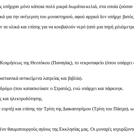
 υπήρχαν μόνο κάποια πολύ μικρά δωμάτια-κελιά, στα οποία ζούσαν 
ά για την ανέγερση του μοναστηριού, αφού αρχικά δεν υπήρχε βατός 
ν τα υλικά και επίσης για να κουβαλούν νερό (από μια πηγή χιλιόμετ
ης Κοιμήσεως της Θεοτόκου (Παναγίας), το νεκροταφείο (όπου υπάρχει
στιανικά αντικείμενα λατρείας και βιβλία).
ρόμο (που κατασκεύασε ο Στρατός), ενώ υπάρχει και πάρκινγκ.
ς και ηλεκτροδότησης.
 εορτή) και επίσης την Τρίτη της Διακαινησίμου (Τρίτη του Πάσχα), 
ον θαυματουργούς αγίους της Εκκλησίας μας. Οι μοναχές ισχυρίζονται