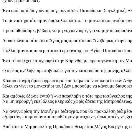
έχουν ζήσει οι ίδιες.
Ένα από αυτά διηγούνται οι γερόντισσες Παταπία και Συγκλητική: 
Το μοναστήρι τότε ήταν δυσκολοπρόσιτο. Το μονοπάτι περνούσε αν
Προσπαθούσαμε, βέβαια, να μη νυχτώνουμε, για να μην αποπροσανα
Διαπιστώναμε τότε ότι ο Άγιος μας προστάτευε. Άναβε φως στην πο
Πολλά ήταν και τα περιστατικά εμφάνισης του Αγίου Παταπίου στους
Ένα τέτοιο έχει καταγραφεί στην Κόρινθο, με πρωταγωνιστή τον Μακ
Ο ιερέας ανέλαβε πρωτοβουλίες για την κατασκευή της μονής, αλλά
Κάποια στιγμή όμως αρρώστησε και μπήκε σε νοσοκομείο των Αθηνών,
θέλει να γίνει το μοναστήρι του! Δεν μπορούμε να κάνουμε διαφορετ
Και αμέσως έδωσε εντολή «να παραλάβη ο τότε πρωτοσύγκελος της Μ
Να μη ιερουργή εκεί άλλος κληρικός χωρίς άδεια της Μητροπόλεως.
Να αναγνωρίση την Μονήν με διάταγμα, που θα προκαλέση διά μέσου
εξαίρεσιν, ετοιμασίαν και τοποθέτησιν μοναχών», όπως και έγινε, ξ
Από τότε ο Μητροπολίτης Προκόπιος θεωρείται Μέγας Ευεργέτης τ