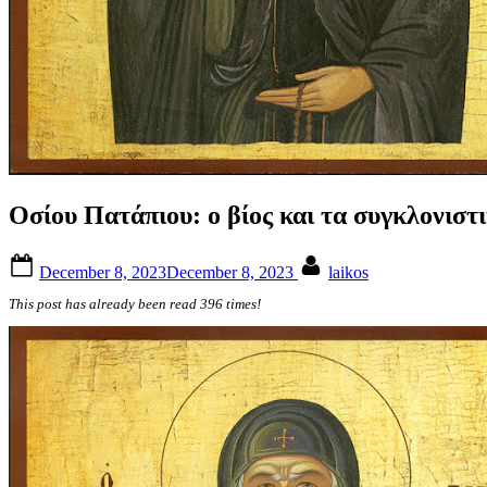
Οσίου Πατάπιου: ο βίος και τα συγκλονιστ
Posted
By
December 8, 2023
December 8, 2023
laikos
on
This post has already been read 396 times!