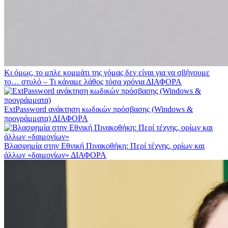
Κι όμως, το μπλε κομμάτι της γόμας δεν είναι για να σβήνουμε
το… στυλό – Τι κάναμε λάθος τόσα χρόνια
ΔΙΑΦΟΡΑ
ExtPassword ανάκτηση κωδικών πρόσβασης (Windows &
προγράμματα)
ΔΙΑΦΟΡΑ
Βλασφημία στην Εθνική Πινακοθήκη: Περί τέχνης, ορίων και
άλλων «δαιμονίων»
ΔΙΑΦΟΡΑ