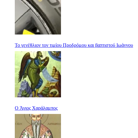
Το γενέθλιον τον τιμίου Προδρόμου και βαπτιστού Ιωάννου
Ο Άγιος Χαράλαμπος