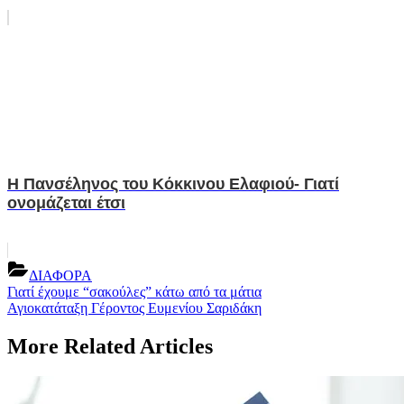
H Πανσέληνος του Κόκκινου Ελαφιού- Γιατί
ονομάζεται έτσι
ΔΙΑΦΟΡΑ
Post
Previous
Γιατί έχουμε “σακούλες” κάτω από τα μάτια
Post:
Next
Αγιοκατάταξη Γέροντος Ευμενίου Σαριδάκη
navigation
Post:
More Related Articles