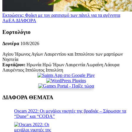
Εκτρώσεις: Φρίκη με τον ρατσισμό των πάνελ για τα αγέννητα
ΑμΕΑ
ΔΙΑΦΟΡΑ
Εορτολόγιο
Δευτέρα
10/8/2026
Αγίου Ήρωνος Αγίων Λαυρεντίου και Ιππολύτου των μαρτύρων
Νηστεία
Εορτάζουν:
Ηρωνία Ηρώ Ήρων Λαυρεντία Λωραίνη Λάουρα
Λαυρέντιος Ιππόλυτος Ιππολύτη
ΔΙΑΦΟΡΑ ΘΕΜΑΤΑ
Oscars 2022: Οι μεγάλοι νικητές της βραδιάς – Σάρωσαν τα
“Dune” και “CODA”