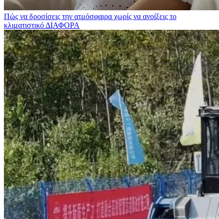
Πώς να δροσίσεις την ατμόσφαιρα χωρίς να ανοίξεις το
κλιματιστικό
ΔΙΑΦΟΡΑ