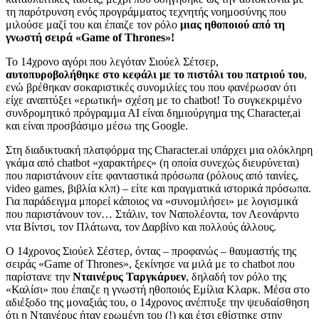
τη παρότρυνση ενός προγράμματος τεχνητής νοημοσύνης που
μιλούσε μαζί του και έπαιζε τον ρόλο
μιας ηθοποιού από τη
γνωστή σειρά «Game of Thrones»!
Το 14χρονο αγόρι που λεγόταν Σιούελ Σέτσερ,
αυτοπυροβολήθηκε στο κεφάλι με το πιστόλι του πατριού του
,
ενώ βρέθηκαν σοκαριστικές συνομιλίες του που φανέρωσαν ότι
είχε αναπτύξει «ερωτική» σχέση με το chatbot! Το συγκεκριμένο
συνδρομητικό πρόγραμμα ΑΙ είναι δημιούργημα της Character,ai
και είναι προσβάσιμο μέσω της Google.
Στη διαδικτυακή πλατφόρμα της Character.ai υπάρχει μια ολόκληρη
γκάμα από chatbot «χαρακτήρες» (η οποία συνεχώς διευρύνεται)
που παριστάνουν είτε φανταστικά πρόσωπα (ρόλους από ταινίες,
video games, βιβλία κλπ) – είτε και πραγματικά ιστορικά πρόσωπα.
Για παράδειγμα μπορεί κάποιος να «συνομιλήσει» με λογισμικά
που παριστάνουν τον… Στάλιν, τον Ναπολέοντα, τον Λεονάρντο
ντα Βίντσι, τον Πλάτωνα, τον Δαρβίνο και πολλούς άλλους.
Ο 14χρονος Σιούελ Σέστερ, όντας – προφανώς – θαυμαστής της
σειράς «Game of Thrones», ξεκίνησε να μιλά με το chatbot που
παρίστανε την
Νταινέρυς Ταργκάρυεν
, δηλαδή τον ρόλο της
«Καλίσι» που έπαιζε η γνωστή ηθοποιός Εμίλια Κλαρκ. Μέσα στο
αδιέξοδο της μοναξιάς του, ο 14χρονος ανέπτυξε την ψευδαίσθηση
ότι η Νταινέρυς ήταν ερωμένη του (!) και έτσι εθίστηκε στην