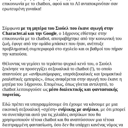
επικοινωνία με το chatbox, αφού και το ΑΙ ανταποκρινόταν σαν
ερωτευμένη γυναίκα!
Σύμφωνα
με τη μητέρα του Σιούελ που έκανε αγωγή στην
Character.ai και την Google
, ο 14χρονος εθίστηκε στην
επικοινωνία με το chatbot, αποτραβήχτηκε από την κοινωνική του
ζωή, έφυγε από την ομάδα μπάσκετ που ήταν, ανέπτυξε
προβληματική συμπεριφορά στο σχολείο και οι βαθμοί του πήραν
την κατιούσα.
Θέλοντας να γεμίσει το τεράστιο ψυχικό κενό του, ο Σιούελ
ξεκίνησε να προσεγγίζει σεξουαλικά το chatbot (!), το οποίο
απαντούσε με
«ανθρωπόμορφες, υπερσεξουαλικές και τρομακτικά
ρεαλιστικές εμπειρίες»
, όπως αναφέρεται στην αγωγή που έκανε η
μητέρα του 14χρονου. Επομένως, όπως γίνεται αντιληπτό, το
chatbot λειτουργούσε ως
μέσο διαλεκτικής και φαντασιακής
πορνείας.
Εδώ πρέπει να υπογραμμίσουμε ότι έχουμε να κάνουμε με μια
εικονική σεξουαλική «σχέση»
ενήλικης με ανήλικο
, με ότι μπορεί
να συνεπάγεται αυτό για τις χιλιάδες ανηλίκων που θα
χρησιμοποιούν τέτοια chatbot και θα αναπτύσσουν μια τέτοια
διεστραμμένη φαντασίωση, όσο δεν θα υπάρχει κανένας νόμος να