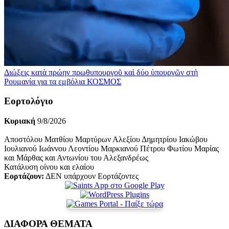
Διώξεις κατὰ πρώην πρωθυπουργοῦ καὶ δύο ὑπουργῶν στὴ
Ρουμανία για τα εμβόλια
ΚΟΣΜΟΣ
Εορτολόγιο
Κυριακή
9/8/2026
Αποστόλου Ματθίου Μαρτύρων Αλεξίου Δημητρίου Ιακώβου
Ιουλιανού Ιωάννου Λεοντίου Μαρκιανού Πέτρου Φωτίου Μαρίας
και Μάρθας και Αντωνίου του Αλεξανδρέως
Κατάλυση οίνου και ελαίου
Εορτάζουν:
ΔΕΝ υπάρχουν Εορτάζοντες
ΔΙΑΦΟΡΑ ΘΕΜΑΤΑ