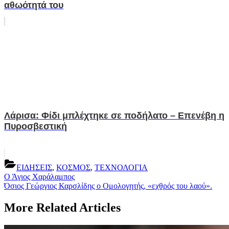
αθωότητά του
Λάρισα: Φίδι μπλέχτηκε σε ποδήλατο – Επενέβη η
Πυροσβεστική
ΕΙΔΗΣΕΙΣ
,
ΚΟΣΜΟΣ
,
ΤΕΧΝΟΛΟΓΙΑ
Post
Previous
Ο Άγιος Χαράλαμπος
Post:
Next
Όσιος Γεώργιος Καρσλίδης ο Ομολογητής, «εχθρός του λαού».
navigation
Post:
More Related Articles