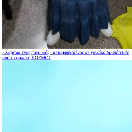
«Χαριτωμένος παχουλός» μεταμφιεσμένος σε γυναίκα δραπέτευσε
από τη φυλακή
ΚΟΣΜΟΣ