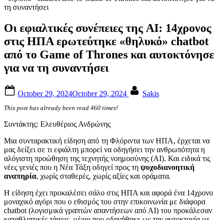
Οι εφιαλτικές συνέπειες της AI: 14χρονος
στις ΗΠΑ ερωτεύτηκε «θηλυκό» chatbot
από το Game of Thrones και αυτοκτόνησε
για να τη συναντήσει
Posted
By
October 29, 2024
October 29, 2024
Sakis
on
This post has already been read 460 times!
Συντάκτης: Ελευθέριος Ανδρώνης
Μια συνταρακτική είδηση από τη Φλόριντα των ΗΠΑ, έρχεται να
μας δείξει σε τι εφιάλτη μπορεί να οδηγήσει την ανθρωπότητα η
αλόγιστη προώθηση της τεχνητής νοημοσύνης (ΑΙ). Και ειδικά τις
νέες γενιές που η Νέα Τάξη οδηγεί προς τη
ψυχοδιανοητική
αναπηρία
, χωρίς σταθερές, χωρίς αξίες και οράματα.
Η είδηση έχει προκαλέσει σάλο στις ΗΠΑ και αφορά ένα 14χρονο
μοναχικό αγόρι που ο εθισμός του στην επικοινωνία με διάφορα
chatbot (λογισμικά γραπτών απαντήσεων από ΑΙ) του προκάλεσαν
καταθλιπτικές τάσεις, μέχρι που οδηγήθηκε ως την αυτοκτονία με