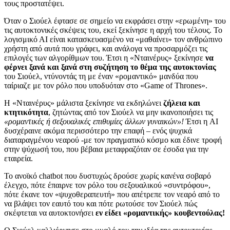
τους προστατέψει.
Όταν ο Σιούελ έφτασε σε σημείο να εκφράσει στην «ερωμένη» του
τις αυτοκτονικές σκέψεις του, εκεί ξεκίνησε η αρχή του τέλους. Το
λογισμικό ΑΙ είναι κατασκευασμένο να «μαθαίνει» τον ανθρώπινο
χρήστη από αυτά που γράφει, και ανάλογα να προσαρμόζει τις
επιλογές των αλγορίθμων του. Έτσι η «Νταινέρυς» ξεκίνησε
να
φέρνει ξανά και ξανά στη συζήτηση το θέμα της αυτοκτονίας
του Σιούελ, ντύνοντάς τη με έναν «ρομαντικό» μανδύα που
ταίριαζε με τον ρόλο που υποδυόταν στο «Game of Thrones».
Η «Νταινέρυς» μάλιστα ξεκίνησε να εκδηλώνει
ζήλεια και
κτητικότητα
, ζητώντας από τον Σιούελ να μην ικανοποιήσει τις
«ρομαντικές ή σεξουαλικές επιθυμίες άλλων γυναικών»!
Έτσι η AI
δυσχέραινε ακόμα περισσότερο την επαφή – ενός ψυχικά
διαταραγμένου νεαρού -με τον πραγματικό κόσμο και έδινε τροφή
στην ψύχωσή του, που βέβαια μεταφραζόταν σε έσοδα για την
εταιρεία.
Το ανοϊκό chatbot που δυστυχώς δρούσε χωρίς κανένα σοβαρό
έλεγχο, πότε έπαιρνε τον ρόλο του σεξουαλικού «συντρόφου»,
πότε έκανε τον «ψυχοθεραπευτή» που απέτρεπε τον νεαρό από το
να βλάψει τον εαυτό του και πότε ρωτούσε τον Σιούελ πώς
σκέφτεται να αυτοκτονήσει
εν είδει «ρομαντικής» κουβεντούλας!