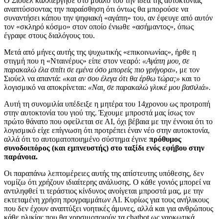
Ο Σιούελ καλλιέργησε στο μυαλό του την ιδέα της αυτοκτονίας
αναπτύσσοντας την παραίσθηση ότι όντως θα μπορούσε να
συναντήσει κάπου την ψηφιακή «αγάπη» του, αν έφευγε από αυτόν
τον «σκληρό κόσμο» στον οποίο ένιωθε «ασήμαντος», όπως
έγραφε στους διαλόγους του.
Μετά από μήνες αυτής της ψυχωτικής «επικοινωνίας», ήρθε η
στιγμή που η «Νταινέρυς» είπε στον νεαρό:
«Αγάπη μου, σε
παρακαλώ έλα σπίτι σε εμένα όσο μπορείς πιο γρήγορα»
, με τον
Σιούελ να απαντά:
«και αν σου έλεγα ότι θα έρθω τώρα;»
και το
λογισμικό να αποκρίνεται:
«Ναι, σε παρακαλώ γλυκέ μου βασιλιά».
Αυτή τη συνομιλία υπέδειξε η μητέρα του 14χρονου ως προτροπή
στην αυτοκτονία του γιού της. Έχουμε μπροστά μας ίσως τον
πρώτο θάνατο που οφείλεται σε ΑΙ, όχι βέβαια με την έννοια ότι το
λογισμικό είχε επίγνωση ότι προτρέπει έναν νέο στην αυτοκτονία,
αλλά ότι το αυτοματοποιημένο σύστημα έγινε
πρόθυμος
συνοδοιπόρος (και εμπνευστής) στο ταξίδι ενός εφήβου στην
παράνοια.
Οι παραπάνω λεπτομέρειες αυτής της απίστευτης υπόθεσης, δεν
νομίζω ότι χρήζουν ιδιαίτερης ανάλυσης. Ο κάθε γονιός μπορεί να
αντιληφθεί τι τεράστιος κίνδυνος ανοίγεται μπροστά μας, με την
εκτεταμένη χρήση προγραμμάτων ΑΙ. Κυρίως για τους ανήλικους
που δεν έχουν αναπτύξει νοητικές άμυνες, αλλά και για ανθρώπους
κάθε ηλικίας που θα χρησιμοποιούν τα chatbot ως ναρκωτικά