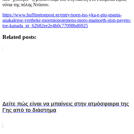
νότια της πόλης Ντόσον.
https://www.huffingtonpost.gr/entry/noen-tso-yka-e-pio-spania-
anakalepse-vretheke-moemiopoiemeno-moro-mamoeth-ston-payeto-
toe-kanada_gr_62b82ee2e4b0c77098bd6925
Related posts:
Δείτε πώς είναι να μπαίνεις στην ατμόσφαιρα της
Γης από το διάστημα