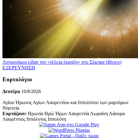
Αστρονόμοι είδαν την «τέλεια έκρηξη» στο Σύμπαν (βίντεο)
ΕΞΕΡΕΥΝΗΣΗ
Εορτολόγιο
Δευτέρα
10/8/2026
Αγίου Ήρωνος Αγίων Λαυρεντίου και Ιππολύτου των μαρτύρων
Νηστεία
Εορτάζουν:
Ηρωνία Ηρώ Ήρων Λαυρεντία Λωραίνη Λάουρα
Λαυρέντιος Ιππόλυτος Ιππολύτη