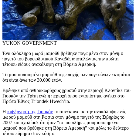
YUKON GOVERNMENT
Ένα ολόκληρο μωρό μαμούθ βρέθηκε παγωμένο στον μόνιμο
παγετό του βορειοδυτικού Καναδά, αποτελώντας την πρώτη
τέτοιου είδους ανακάλυψη στη Βόρεια Αμερική.
Το μουμιοποιημένο μαμούθ της εποχής των παγετώνων εκτιμάται
ότι είναι άνω των 30.000 ετών.
Βρέθηκε από ανθρακωρύχους χρυσού στην περιοχή Κλοντίκε του
Γιουκόν την Τρίτη ενώ η περιοχή όπου εντοπίστηκε ανήκει στο
Πρώτο Έθνος Tr’ondek Hwech’in.
Η
κυβέρνηση της Γιουκόν
το συνέκρινε με την ανακάλυψη ενός
μωρού μαμούθ στη Ρωσία στον μόνιμο παγετό της Σιβηρίας το
2007 και σχολίασε ότι ήταν ”το πιο πλήρες μουμιοποιημένο
μαμούθ που βρέθηκε στη Βόρεια Αμερική” και μόλις το δεύτερο
τέτοιο εύρημα στον κόσμο.