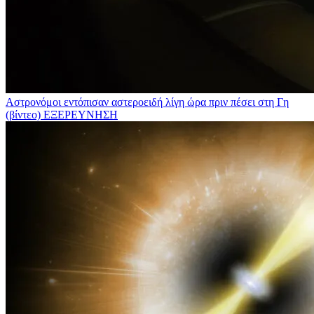
Αστρονόμοι εντόπισαν αστεροειδή λίγη ώρα πριν πέσει στη Γη
(βίντεο)
ΕΞΕΡΕΥΝΗΣΗ