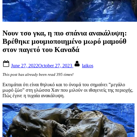
Νουν τσο γκα, η πιο σπάνια ανακάλυψη:
Βρέθηκε μουμιοποιημένο μωρό μαμούθ
στον παγετό του Καναδά
Posted
By
June 27, 2022
October 27, 2023
laikos
on
This post has already been read 395 times!
Εκτιμάται ότι είναι θηλυκό και το όνομά του σημαίνει ”μεγάλο
μωρό ζώο” στη γλώσσα Χαν που μιλούν οι ιθαγενείς της περιοχής.
Πώς έγινε η τυχαία ανακάλυψη.