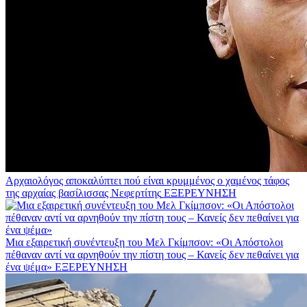
Αρχαιολόγος αποκαλύπτει πού είναι κρυμμένος ο χαμένος τάφος
της αρχαίας βασίλισσας Νεφερτίτης
ΕΞΕΡΕΥΝΗΣΗ
Μια εξαιρετική συνέντευξη του Μελ Γκίμπσον: «Οι Απόστολοι
πέθαναν αντί να αρνηθούν την πίστη τους – Κανείς δεν πεθαίνει για
ένα ψέμα»
ΕΞΕΡΕΥΝΗΣΗ