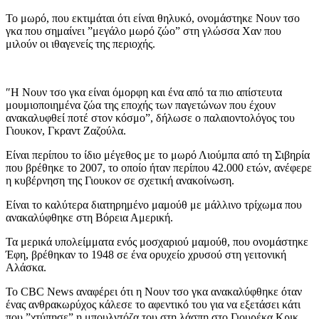
Το μωρό, που εκτιμάται ότι είναι θηλυκό, ονομάστηκε Νουν τσο
γκα που σημαίνει ”μεγάλο μωρό ζώο” στη γλώσσα Χαν που
μιλούν οι ιθαγενείς της περιοχής.
″Η Νουν τσο γκα είναι όμορφη και ένα από τα πιο απίστευτα
μουμιοποιημένα ζώα της εποχής των παγετώνων που έχουν
ανακαλυφθεί ποτέ στον κόσμο”, δήλωσε ο παλαιοντολόγος του
Γιουκον, Γκραντ Ζαζούλα.
Είναι περίπου το ίδιο μέγεθος με το μωρό Λιούμπα από τη Σιβηρία
που βρέθηκε το 2007, το οποίο ήταν περίπου 42.000 ετών, ανέφερε
η κυβέρνηση της Γιουκον σε σχετική ανακοίνωση.
Είναι το καλύτερα διατηρημένο μαμούθ με μάλλινο τρίχωμα που
ανακαλύφθηκε στη Βόρεια Αμερική.
Τα μερικά υπολείμματα ενός μοσχαριού μαμούθ, που ονομάστηκε
Έφη, βρέθηκαν το 1948 σε ένα ορυχείο χρυσού στη γειτονική
Αλάσκα.
Το CBC News αναφέρει ότι η Νουν τσο γκα ανακαλύφθηκε όταν
ένας ανθρακωρύχος κάλεσε το αφεντικό του για να εξετάσει κάτι
που ”χτύπησε” η μπουλντόζα του στη λάσπη στο Γιουρέκα Κρικ,