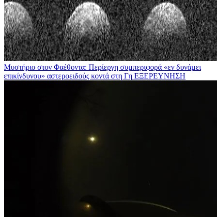
Μυστήριο στον Φαέθοντα: Περίεργη συμπεριφορά «εν δυνάμει
επικίνδυνου» αστεροειδούς κοντά στη Γη
ΕΞΕΡΕΥΝΗΣΗ