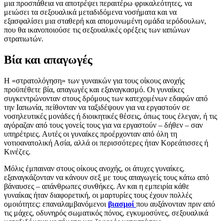
μια προσπάθεια να αποτρέψει περαιτέρω φρικαλεότητες, να
μειώσει τα σεξουαλικά μεταδιδόμενα νοσήματα και να
εξασφαλίσει μια σταθερή και απομονωμένη ομάδα ιερόδουλων,
που θα ικανοποιούσε τις σεξουαλικές ορέξεις των ιαπώνων
στρατιωτών.
Βία και απαγωγές
Η «στρατολόγηση» των γυναικών για τους οίκους ανοχής
προϋπέθετε βία, απαγωγές και εξαναγκασμό. Οι γυναίκες
συγκεντρώνονταν στους δρόμους των κατεχομένων εδαφών από
την Ιαπωνία, πείθονταν να ταξιδέψουν για να εργαστούν σε
νοσηλευτικές μονάδες ή διοικητικές θέσεις, όπως τους έλεγαν, ή τις
αγόραζαν από τους γονείς τους για να εργαστούν – δήθεν – σαν
υπηρέτριες. Αυτές οι γυναίκες προέρχονταν από όλη τη
νοτιοανατολική Ασία, αλλά οι περισσότερες ήταν Κορεάτισσες ή
Κινέζες.
Μόλις έμπαιναν στους οίκους ανοχής, οι άτυχες γυναίκες,
εξαναγκάζονταν να κάνουν σεξ με τους απαγωγείς τους κάτω από
βάναυσες – απάνθρωπες συνθήκες. Αν και η εμπειρία κάθε
γυναίκας ήταν διαφορετική, οι μαρτυρίες τους έχουν πολλές
ομοιότητες: επαναλαμβανόμενοι
βιασμοί
που αυξάνονταν πριν από
τις μάχες, οδυνηρός σωματικός πόνος, εγκυμοσύνες, σεξουαλικά