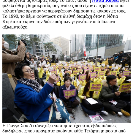
μοιράζονται τις ιστορίες τους. Το 1987, αφού η
Νότια Κορέα
έγινε
φιλελεύθερη δημοκρατία, οι γυναίκες που είχαν επιζήσει από τα
κολαστήρια άρχισαν να περιγράφουν δημόσια τις κακουχίες τους.
Το 1990, το θέμα φούντωσε σε διεθνή διαμάχη όταν η Νότια
Κορέα κατέκρινε την διάψευση των γεγονότων από Ιάπωνα
αξιωματούχο.
Η Γιονγκ Σου Λι συνεχίζει να συμμετέχει στις εβδομαδιαίες
διαδηλώσεις που πραγματοποιούνται κάθε Τετάρτη μπροστά από