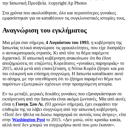
την Ιαπωνική Πρεσβεία. /copyright Ap Photos
Στα χρόνια που ακολούθησαν, όλο και περισσότερες γυναίκες
εμφανίστηκαν για να καταθέσουν τις συγκλονιστικές ιστορίες τους.
Αναγνώριση του εγκλήματος
Μια μέρα σαν σήμερα,
4 Αυγούστου του 1993
, η κυβέρνηση της
Ιαπωνίας τελικά αναγνώρισε τις φρικαλεότητες, που είχε διαπράξει
ο αυτοκρατορικός στρατός. Κι από τότε το θέμα παρέμενε
διχαστικό. Η ιαπωνική κυβέρνηση ανακοίνωσε ότι θα έδινε
αποζημιώσεις σε επιζώντες Κορεάτισες «γυναίκες παρηγοριάς» το
2015, αλλά μετά από επανεξέταση, η Νότια Κορέα ζήτησε και μια
πιο ειλικρινή και επίσημη συγγνώμη. Η Ιαπωνία καταδίκασε αυτό
το αίτημα, με την υπενθύμιση ότι το ζήτημα παραμένει θέμα των
παρόντων εξωτερικών σχέσεων στην προηγούμενη ιστορία.
Εν τω μεταξύ, μερικές δεκάδες γυναίκες που εξαναγκάστηκαν σε
εκπόρνευση από την Ιαπωνία είναι ακόμα ζωντανές. Μία από αυτές
είναι η
Γιονγκ Σου Λι
, (93 χρονών σήμερα), έχει εκφράσει την
επιθυμία της να λάβει συγγνώμη από την ιαπωνική κυβέρνηση.
«Ποτέ δεν ήθελα να δώσω παρηγοριά σε αυτούς τους άντρες», είπε
στην
Washington Post
το 2015. «Δεν μισώ, ούτε κρατάω κακία,
αλλά ποτέ δεν μπορώ να συγχωρήσω αυτό που μου έκαναν».