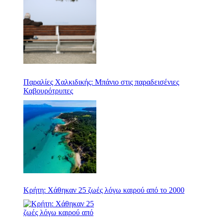
Παραλίες Χαλκιδικής: Μπάνιο στις παραδεισένιες
Καβουρότρυπες
Κρήτη: Χάθηκαν 25 ζωές λόγω καιρού από το 2000