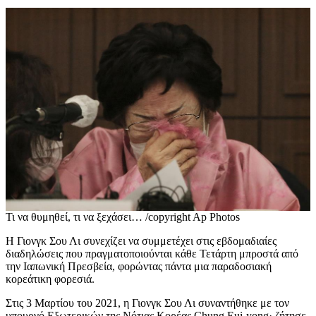
Τι να θυμηθεί, τι να ξεχάσει… /copyright Ap Photos
Η Γιονγκ Σου Λι συνεχίζει να συμμετέχει στις εβδομαδιαίες
διαδηλώσεις που πραγματοποιούνται κάθε Τετάρτη μπροστά από
την Ιαπωνική Πρεσβεία, φορώντας πάντα μια παραδοσιακή
κορεάτικη φορεσιά.
Στις 3 Μαρτίου του 2021, η Γιονγκ Σου Λι συναντήθηκε με τον
υπουργό Εξωτερικών της Νότιας Κορέας Chung Eui-yong· ζήτησε