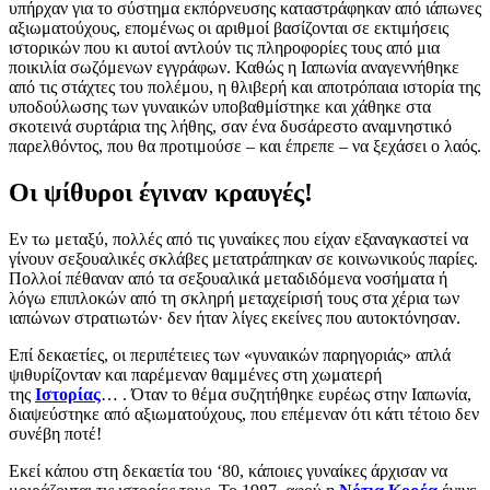
υπήρχαν για το σύστημα εκπόρνευσης καταστράφηκαν από ιάπωνες
αξιωματούχους, επομένως οι αριθμοί βασίζονται σε εκτιμήσεις
ιστορικών που κι αυτοί αντλούν τις πληροφορίες τους από μια
ποικιλία σωζόμενων εγγράφων. Καθώς η Ιαπωνία αναγεννήθηκε
από τις στάχτες του πολέμου, η θλιβερή και αποτρόπαια ιστορία της
υποδούλωσης των γυναικών υποβαθμίστηκε και χάθηκε στα
σκοτεινά συρτάρια της λήθης, σαν ένα δυσάρεστο αναμνηστικό
παρελθόντος, που θα προτιμούσε – και έπρεπε – να ξεχάσει ο λαός.
Οι ψίθυροι έγιναν κραυγές!
Εν τω μεταξύ, πολλές από τις γυναίκες που είχαν εξαναγκαστεί να
γίνουν σεξουαλικές σκλάβες μετατράπηκαν σε κοινωνικούς παρίες.
Πολλοί πέθαναν από τα σεξουαλικά μεταδιδόμενα νοσήματα ή
λόγω επιπλοκών από τη σκληρή μεταχείρισή τους στα χέρια των
ιαπώνων στρατιωτών· δεν ήταν λίγες εκείνες που αυτοκτόνησαν.
Επί δεκαετίες, οι περιπέτειες των «γυναικών παρηγοριάς» απλά
ψιθυρίζονταν και παρέμεναν θαμμένες στη χωματερή
της
Ιστορίας
… . Όταν το θέμα συζητήθηκε ευρέως στην Ιαπωνία,
διαψεύστηκε από αξιωματούχους, που επέμεναν ότι κάτι τέτοιο δεν
συνέβη ποτέ!
Εκεί κάπου στη δεκαετία του ‘80, κάποιες γυναίκες άρχισαν να