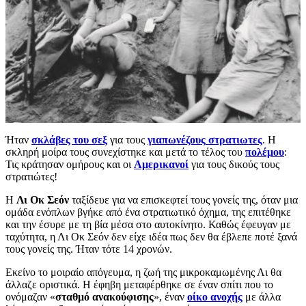
Ήταν
σκλάβες του σεξ
για τους
γιαπωνέζους
στρατιωτες
. Η
σκληρή μοίρα τους συνεχίστηκε και μετά το τέλος του
πολέμου
:
Τις κράτησαν ομήρους και οι
Αμερικανοί
για τους δικούς τους
στρατιώτες!
Η
Λι Οκ Σεόν
ταξίδευε για να επισκεφτεί τους γονείς της, όταν μια
ομάδα ενόπλων βγήκε από ένα στρατιωτικό όχημα, της επιτέθηκε
και την έσυρε με τη βία μέσα στο αυτοκίνητο. Καθώς έφευγαν με
ταχύτητα, η Λι Οκ Σεόν δεν είχε ιδέα πως δεν θα έβλεπε ποτέ ξανά
τους γονείς της. Ήταν τότε 14 χρονών.
Εκείνο το μοιραίο απόγευμα, η ζωή της μικροκαμωμένης Λι θα
άλλαζε οριστικά. Η έφηβη μεταφέρθηκε σε έναν σπίτι που το
ονόμαζαν «
σταθμό ανακούφισης
», έναν
οίκο ανοχής
με άλλα