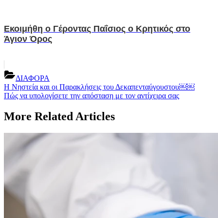
Εκοιμήθη ο Γέροντας Παΐσιος ο Κρητικός στο
Άγιον Όρος
ΔΙΑΦΟΡΑ
Post
Previous
Η Νηστεία και οι Παρακλήσεις του Δεκαπενταύγουστου￼￼
Post:
Next
Πώς να υπολογίσετε την απόσταση με τον αντίχειρα σας
navigation
Post:
More Related Articles