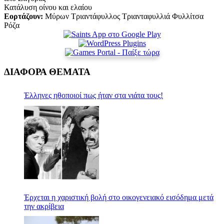
Κατάλυση οίνου και ελαίου
Εορτάζουν:
Μύρων Τριαντάφυλλος Τριανταφυλλιά Φυλλίτσα
Ρόζα
ΔΙΑΦΟΡΑ ΘΕΜΑΤΑ
Έλληνες ηθοποιοί πως ήταν στα νιάτα τους!
Έρχεται η χαριστική βολή στο οικογενειακό εισόδημα μετά
την ακρίβεια￼