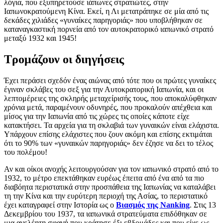
λόγια, που εξυπηρετούσε ιάπωνες στρατιώτες, στην
Ιαπωνοκρατούμενη Κίνα. Εκεί, η Λι μετατράπηκε σε μία από τις
δεκάδες χιλιάδες «γυναίκες παρηγοριάς» που υποβλήθηκαν σε
καταναγκαστική πορνεία από τον αυτοκρατορικό ιαπωνικό στρατό
μεταξύ 1932 και 1945!
Τρομάζουν οι διηγήσεις
Έχει περάσει σχεδόν ένας αιώνας από τότε που οι πρώτες γυναίκες
έγιναν σκλάβες του σεξ για την Αυτοκρατορική Ιαπωνία, και οι
λεπτομέρειες της σκληρής μεταχείρισής τους, που αποκαλύφθηκαν
χρόνια μετά, παραμένουν οδυνηρές, που προκαλούν απέχθεια και
μίσος για την Ιαπωνία από τις χώρες τις οποίες κάποτε είχε
κατακτήσει. Τα αρχεία για τη σκλαβιά των γυναικών είναι ελάχιστα.
Υπάρχουν επίσης ελάχιστες που ζουν ακόμη και επίσης εκτιμάται
ότι το 90% των «γυναικών παρηγοριάς» δεν έζησε να δει το τέλος
του πολέμου!
Αν και οίκοι ανοχής λειτουργούσαν για τον ιαπωνικό στρατό από το
1932, το μέτρο επεκτάθηκαν ευρέως έπειτα από ένα από τα πιο
διαβόητα περιστατικά στην προσπάθεια της Ιαπωνίας να καταλάβει
τη την Κίνα και την ευρύτερη περιοχή της Ασίας, το περιστατικό
έχει καταγραφεί στην Ιστορία ως ο
Βιασμός της Nanking
. Στις 13
Δεκεμβρίου του 1937, τα ιαπωνικά στρατεύματα επιδόθηκαν σε
μια ανελέητη σφαγή που κράτησε έξι εβδομάδες και που είχε ως