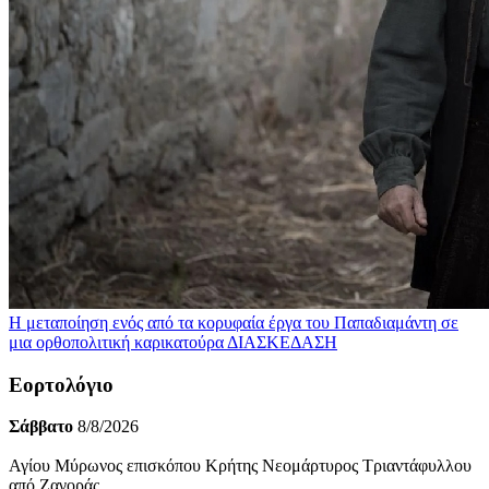
Η μεταποίηση ενός από τα κορυφαία έργα του Παπαδιαμάντη σε
μια ορθοπολιτική καρικατούρα
ΔΙΑΣΚΕΔΑΣΗ
Εορτολόγιο
Σάββατο
8/8/2026
Αγίου Μύρωνος επισκόπου Κρήτης Νεομάρτυρος Τριαντάφυλλου
από Ζαγοράς