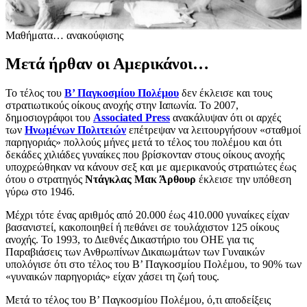
Μαθήματα… ανακούφισης
Μετά ήρθαν οι Αμερικάνοι…
Το τέλος του
Β’ Παγκοσμίου Πολέμου
δεν έκλεισε και τους
στρατιωτικούς οίκους ανοχής στην Ιαπωνία. Το 2007,
δημοσιογράφοι του
Associated Press
ανακάλυψαν ότι οι αρχές
των
Ηνωμένων Πολιτειών
επέτρεψαν να λειτουργήσουν «σταθμοί
παρηγοριάς» πολλούς μήνες μετά το τέλος του πολέμου και ότι
δεκάδες χιλιάδες γυναίκες που βρίσκονταν στους οίκους ανοχής
υποχρεώθηκαν να κάνουν σεξ και με αμερικανούς στρατιώτες έως
ότου ο στρατηγός
Ντάγκλας Μακ Άρθουρ
έκλεισε την υπόθεση
γύρω στο 1946.
Μέχρι τότε ένας αριθμός από 20.000 έως 410.000 γυναίκες είχαν
βασανιστεί, κακοποιηθεί ή πεθάνει σε τουλάχιστον 125 οίκους
ανοχής. Το 1993, το Διεθνές Δικαστήριο του ΟΗΕ για τις
Παραβιάσεις των Ανθρωπίνων Δικαιωμάτων των Γυναικών
υπολόγισε ότι στο τέλος του Β’ Παγκοσμίου Πολέμου, το 90% των
«γυναικών παρηγοριάς» είχαν χάσει τη ζωή τους.
Μετά το τέλος του Β’ Παγκοσμίου Πολέμου, ό,τι αποδείξεις