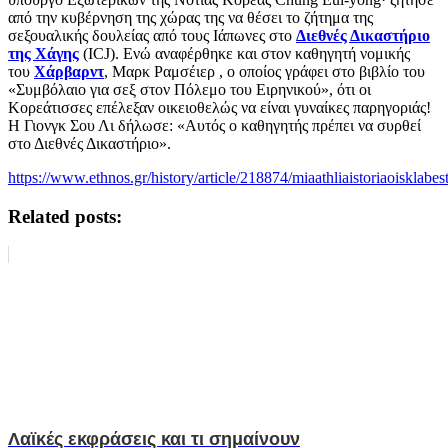
από την κυβέρνηση της χώρας της να θέσει το ζήτημα της
σεξουαλικής δουλείας από τους Ιάπωνες στο
Διεθνές Δικαστήριο
της Χάγης
(ICJ). Ενώ αναφέρθηκε και στον καθηγητή νομικής
του
Χάρβαρντ
, Μαρκ Ραμσέιερ , ο οποίος γράφει στο βιβλίο του
«Συμβόλαιο για σεξ στον Πόλεμο του Ειρηνικού», ότι οι
Κορεάτισσες επέλεξαν οικειοθελώς να είναι γυναίκες παρηγοριάς!
Η Γιονγκ Σου Λι δήλωσε: «Αυτός ο καθηγητής πρέπει να συρθεί
στο Διεθνές Δικαστήριο».
https://www.ethnos.gr/history/article/218874/miaathliaistoriaoisklab
Related posts:
Λαϊκές εκφράσεις και τι σημαίνουν