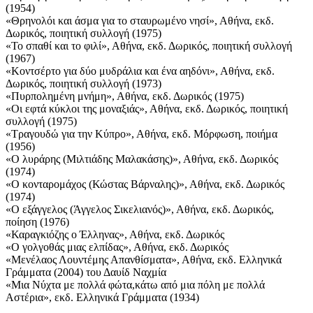
(1954)
«Θρηνολόι και άσμα για το σταυρωμένο νησί», Αθήνα, εκδ.
Δωρικός, ποιητική συλλογή (1975)
«Το σπαθί και το φιλί», Αθήνα, εκδ. Δωρικός, ποιητική συλλογή
(1967)
«Κοντσέρτο για δύο μυδράλια και ένα αηδόνι», Αθήνα, εκδ.
Δωρικός, ποιητική συλλογή (1973)
«Πυρπολημένη μνήμη», Αθήνα, εκδ. Δωρικός (1975)
«Οι εφτά κύκλοι της μοναξιάς», Αθήνα, εκδ. Δωρικός, ποιητική
συλλογή (1975)
«Τραγουδώ για την Κύπρο», Αθήνα, εκδ. Μόρφωση, ποιήμα
(1956)
«Ο λυράρης (Μιλτιάδης Μαλακάσης)», Αθήνα, εκδ. Δωρικός
(1974)
«Ο κονταρομάχος (Κώστας Βάρναλης)», Αθήνα, εκδ. Δωρικός
(1974)
«Ο εξάγγελος (Άγγελος Σικελιανός)», Αθήνα, εκδ. Δωρικός,
ποίηση (1976)
«Καραγκιόζης ο Έλληνας», Αθήνα, εκδ. Δωρικός
«Ο γολγοθάς μιας ελπίδας», Αθήνα, εκδ. Δωρικός
«Μενέλαος Λουντέμης Απανθίσματα», Αθήνα, εκδ. Ελληνικά
Γράμματα (2004) του Δαυίδ Ναχμία
«Μια Νύχτα με πολλά φώτα,κάτω από μια πόλη με πολλά
Αστέρια», εκδ. Ελληνικά Γράμματα (1934)