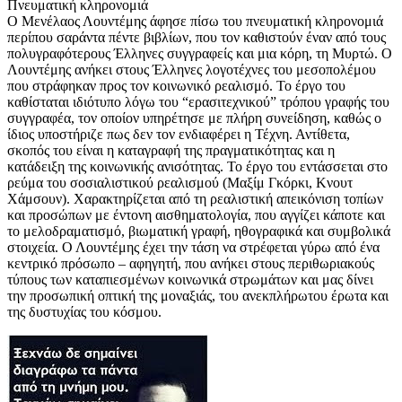
Πνευματική κληρονομιά
Ο Μενέλαος Λουντέμης άφησε πίσω του πνευματική κληρονομιά
περίπου σαράντα πέντε βιβλίων, που τον καθιστούν έναν από τους
πολυγραφότερους Έλληνες συγγραφείς και μια κόρη, τη Μυρτώ. Ο
Λουντέμης ανήκει στους Έλληνες λογοτέχνες του μεσοπολέμου
που στράφηκαν προς τον κοινωνικό ρεαλισμό. Το έργο του
καθίσταται ιδιότυπο λόγω του “ερασιτεχνικού” τρόπου γραφής του
συγγραφέα, τον οποίον υπηρέτησε με πλήρη συνείδηση, καθώς ο
ίδιος υποστήριζε πως δεν τον ενδιαφέρει η Τέχνη. Αντίθετα,
σκοπός του είναι η καταγραφή της πραγματικότητας και η
κατάδειξη της κοινωνικής ανισότητας. Το έργο του εντάσσεται στο
ρεύμα του σοσιαλιστικού ρεαλισμού (Μαξίμ Γκόρκι, Κνουτ
Χάμσουν). Χαρακτηρίζεται από τη ρεαλιστική απεικόνιση τοπίων
και προσώπων με έντονη αισθηματολογία, που αγγίζει κάποτε και
το μελοδραματισμό, βιωματική γραφή, ηθογραφικά και συμβολικά
στοιχεία. Ο Λουντέμης έχει την τάση να στρέφεται γύρω από ένα
κεντρικό πρόσωπο – αφηγητή, που ανήκει στους περιθωριακούς
τύπους των καταπιεσμένων κοινωνικά στρωμάτων και μας δίνει
την προσωπική οπτική της μοναξιάς, του ανεκπλήρωτου έρωτα και
της δυστυχίας του κόσμου.