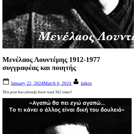
Μενέλαος Λουντέμης 1912-1977
συγγραφέας και ποιητής
Posted
By
January 22, 2024
March 6, 2024
laikos
on
This post has already been read 362 times!