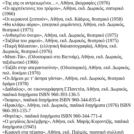
«Της γης οι αντρειωμένοι…», Αθήνα, βιογραφίες (1976)
«Οι αρχιτέκτονες του τρόμου», Αθήνα, εκδ. Δωρικός, σατυρικό
(1966)
«Οι κεραυνοί ξεσπούν», Αθήνα, εκδ. Κάδμος, θεατρικό (1958)
«Θα κλάψω αύριο», (σκηνικό ρομάντσο), Αθήνα, εκδ. Δωρικός,
θεατρικό (1975)
«Ανθισμένο όνειρο», Αθήνα, εκδ. Δωρικός, θεατρικό (1975)
«Ταξίδια του χαμού», Αθήνα, εκδ. Δωρικός, θεατρικό (1975)
«Πικρή θάλασσα», (ελληνική θαλασσογραφία), Αθήνα, εκδ.
Δωρικός, θεατρικό (1976)
«Μπατ-Τάι», (Οδοιπορικό στο Βιετνάμ), Αθήνα, εκδ. Δωρικός,
ταξιδιωτικό (1966)
«Ταξίδι στην απεραντοσύνη», (Οδοιπορικό), Αθήνα, εκδ. Δωρικός,
πολ. δοκίμιο (1976)
«Οι Δήμιοι με τ’ άσπρα γάντια», Αθήνα, εκδ. Δωρικός, θεατρικό
δράμα (1978)
«Δαίδαλος», σε εικονογράφηση Γ.Πανετέα, Αθήνα, εκδ. Δωρικός,
παιδικά διηγήματα ISBN 960-393-136-5
«Ίκαρος», παιδικά διηγήματα ISBN 960-344-835-4
«Ηρακλής», Αθήνα, εκδ. Δωρικός, παιδικά διηγήματα (1976) ISBN
960-393-135-7
«Θησέας», παιδικά διηγήματα ISBN 960-344-771-4
«Ο μεγάλος Δεκέμβρης», Αθήνα, εκδ. Μαρής-Κοροντζής, παιδικά
διηγήματα (1945)
«Κραυγή στα πέρατα», Αθήνα, εκδ. Παλμός, ποιητική συλλογή