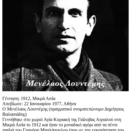
Γέννηση: 1912, Μικρά Ασία
Απεβίωσε: 22 Ιανουαρίου 1977, Αθήνα
Ο Μενέλαος Λουντέμης (πραγματικό ονοματεπώνυμο Δημήτριος
Βαλασιάδης)
Γεννήθηκε στο χωριό Αγία Κυριακή της Γιάλοβας Αιγιαλού στη
Μικρά Ασία το 1912 και ήταν το μοναδικό αγόρι από τα πέντε
παιδιά του Γρηγόρη Μπαλάσογλου (που με την εγκατάσταση του