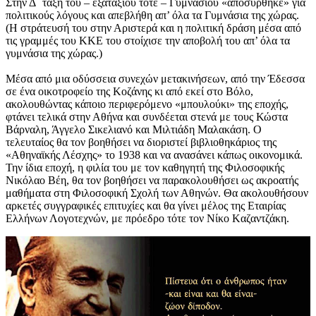
Στην Δ΄ τάξη του – εξατάξιου τότε – Γυμνασίου «αποσύρθηκε» για
πολιτικούς λόγους και απεβλήθη απ’ όλα τα Γυμνάσια της χώρας.
(Η στράτευσή του στην Αριστερά και η πολιτική δράση μέσα από
τις γραμμές του ΚΚΕ του στοίχισε την αποβολή του απ’ όλα τα
γυμνάσια της χώρας.)
Μέσα από μια οδύσσεια συνεχών μετακινήσεων, από την Έδεσσα
σε ένα οικοτροφείο της Κοζάνης κι από εκεί στο Βόλο,
ακολουθώντας κάποιο περιφερόμενο «μπουλούκι» της εποχής,
φτάνει τελικά στην Αθήνα και συνδέεται στενά με τους Κώστα
Βάρναλη, Άγγελο Σικελιανό και Μιλτιάδη Μαλακάση. Ο
τελευταίος θα τον βοηθήσει να διοριστεί βιβλιοθηκάριος της
«Αθηναϊκής Λέσχης» το 1938 και να ανασάνει κάπως οικονομικά.
Την ίδια εποχή, η φιλία του με τον καθηγητή της Φιλοσοφικής
Νικόλαο Βέη, θα τον βοηθήσει να παρακολουθήσει ως ακροατής
μαθήματα στη Φιλοσοφική Σχολή των Αθηνών. Θα ακολουθήσουν
αρκετές συγγραφικές επιτυχίες και θα γίνει μέλος της Eταιρίας
Eλλήνων Λογοτεχνών, με πρόεδρο τότε τον Nίκο Kαζαντζάκη.