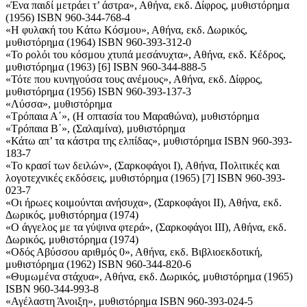
«Ένα παιδί μετράει τ’ άστρα», Αθήνα, εκδ. Δίφρος, μυθιστόρημα
(1956) ISBN 960-344-768-4
«Η φυλακή του Kάτω Kόσμου», Αθήνα, εκδ. Δωρικός,
μυθιστόρημα (1964) ISBN 960-393-312-0
«Το ρολόι του κόσμου χτυπά μεσάνυχτα», Αθήνα, εκδ. Κέδρος,
μυθιστόρημα (1963) [6] ISBN 960-344-888-5
«Τότε που κυνηγούσα τους ανέμους», Αθήνα, εκδ. Δίφρος,
μυθιστόρημα (1956) ISBN 960-393-137-3
«Λύσσα», μυθιστόρημα
«Τρόπαια Α΄», (Η οπτασία του Μαραθώνα), μυθιστόρημα
«Τρόπαια Β΄», (Σαλαμίνα), μυθιστόρημα
«Κάτω απ’ τα κάστρα της ελπίδας», μυθιστόρημα ISBN 960-393-
183-7
«Το κρασί των δειλών», (Σαρκοφάγοι Ι), Αθήνα, Πολιτικές και
λογοτεχνικές εκδόσεις, μυθιστόρημα (1965) [7] ISBN 960-393-
023-7
«Οι ήρωες κοιμούνται ανήσυχα», (Σαρκοφάγοι ΙΙ), Αθήνα, εκδ.
Δωρικός, μυθιστόρημα (1974)
«Ο άγγελος με τα γύψινα φτερά», (Σαρκοφάγοι ΙΙΙ), Αθήνα, εκδ.
Δωρικός, μυθιστόρημα (1974)
«Οδός Αβύσσου αριθμός 0», Αθήνα, εκδ. Βιβλιοεκδοτική,
μυθιστόρημα (1962) ISBN 960-344-820-6
«Θυμωμένα στάχυα», Αθήνα, εκδ. Δωρικός, μυθιστόρημα (1965)
ISBN 960-344-993-8
«Αγέλαστη Άνοιξη», μυθιστόρημα ISBN 960-393-024-5