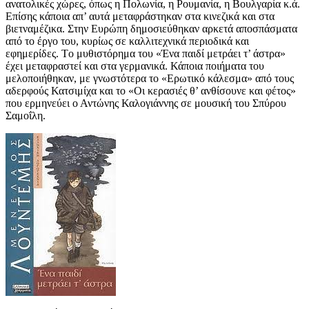
ανατολικές χώρες, όπως η Πολωνία, η Ρουμανία, η Βουλγαρία κ.ά.
Επίσης κάποια απ’ αυτά μεταφράστηκαν στα κινεζικά και στα
βιετναμέζικα. Στην Ευρώπη δημοσιεύθηκαν αρκετά αποσπάσματα
από το έργο του, κυρίως σε καλλιτεχνικά περιοδικά και
εφημερίδες. Tο μυθιστόρημα του «Ένα παιδί μετράει τ’ άστρα»
έχει μεταφραστεί και στα γερμανικά. Κάποια ποιήματα του
μελοποιήθηκαν, με γνωστότερα το «Ερωτικό κάλεσμα» από τους
αδερφούς Κατσιμίχα και το «Οι κερασιές θ’ ανθίσουνε και φέτος»
που ερμηνεύει ο Αντώνης Καλογιάννης σε μουσική του Σπύρου
Σαμοΐλη.