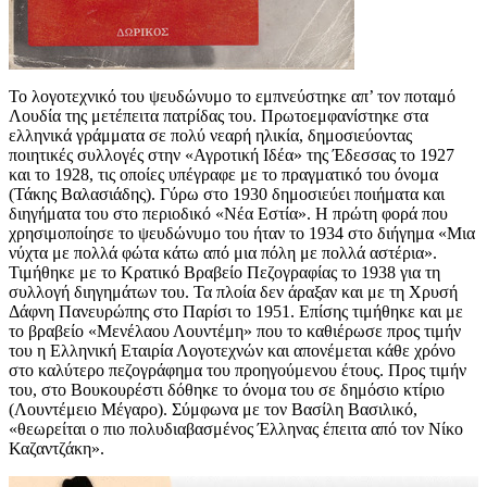
Το λογοτεχνικό του ψευδώνυμο το εμπνεύστηκε απ’ τον ποταμό
Λουδία της μετέπειτα πατρίδας του. Πρωτοεμφανίστηκε στα
ελληνικά γράμματα σε πολύ νεαρή ηλικία, δημοσιεύοντας
ποιητικές συλλογές στην «Αγροτική Ιδέα» της Έδεσσας το 1927
και το 1928, τις οποίες υπέγραφε με το πραγματικό του όνομα
(Τάκης Βαλασιάδης). Γύρω στο 1930 δημοσιεύει ποιήματα και
διηγήματα του στο περιοδικό «Νέα Εστία». Η πρώτη φορά που
χρησιμοποίησε το ψευδώνυμο του ήταν το 1934 στο διήγημα «Μια
νύχτα με πολλά φώτα κάτω από μια πόλη με πολλά αστέρια».
Τιμήθηκε με το Κρατικό Βραβείο Πεζογραφίας το 1938 για τη
συλλογή διηγημάτων του. Τα πλοία δεν άραξαν και με τη Χρυσή
Δάφνη Πανευρώπης στο Παρίσι το 1951. Επίσης τιμήθηκε και με
το βραβείο «Μενέλαου Λουντέμη» που το καθιέρωσε προς τιμήν
του η Ελληνική Εταιρία Λογοτεχνών και απονέμεται κάθε χρόνο
στο καλύτερο πεζογράφημα του προηγούμενου έτους. Προς τιμήν
του, στο Βουκουρέστι δόθηκε το όνομα του σε δημόσιο κτίριο
(Λουντέμειο Μέγαρο). Σύμφωνα με τον Βασίλη Βασιλικό,
«θεωρείται ο πιο πολυδιαβασμένος Έλληνας έπειτα από τον Νίκο
Καζαντζάκη».