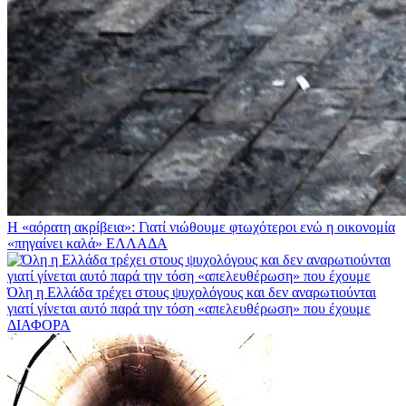
Η «αόρατη ακρίβεια»: Γιατί νιώθουμε φτωχότεροι ενώ η οικονομία
«πηγαίνει καλά»
ΕΛΛΑΔΑ
Όλη η Ελλάδα τρέχει στους ψυχολόγους και δεν αναρωτιούνται
γιατί γίνεται αυτό παρά την τόση «απελευθέρωση» που έχουμε
ΔΙΑΦΟΡΑ