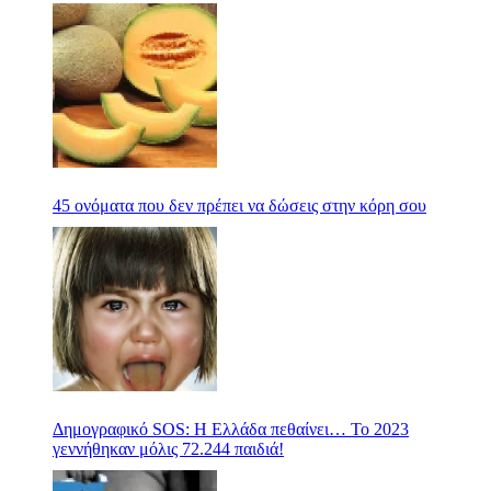
45 ονόματα που δεν πρέπει να δώσεις στην κόρη σου
Δημογραφικό SOS: Η Ελλάδα πεθαίνει… Το 2023
γεννήθηκαν μόλις 72.244 παιδιά!