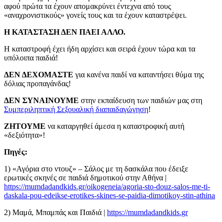
αφού πρώτα τα έχουν απομακρύνει έντεχνα από τους
«αναχρονιστικούς» γονείς τους και τα έχουν καταστρέψει.
Η ΚΑΤΑΣΤΑΣΗ ΔΕΝ ΠΑΕΙ ΑΛΛΟ.
Η καταστροφή έχει ήδη αρχίσει και σειρά έχουν τώρα και τα
υπόλοιπα παιδιά!
ΔΕΝ ΔΕΧΟΜΑΣΤΕ
για κανένα παιδί να καταντήσει θύμα της
δόλιας προπαγάνδας!
ΔΕΝ ΣΥΝΑΙΝΟΥΜΕ
στην εκπαίδευση των παιδιών μας στη
Συμπεριληπτική Σεξουαλική διαπαιδαγώγησ
η
!
ΖΗΤΟΥΜΕ
να καταργηθεί άμεσα η καταστροφική αυτή
«δεξιότητα»!
Πηγές:
1) «Αγόρια στο ντουζ» – Σάλος με τη δασκάλα που έδειξε
ερωτικές σκηνές σε παιδιά δημοτικού στην Αθήνα |
https://mumdadandkids.gr/oikogeneia/agoria-sto-douz-salos-me-ti-
daskala-pou-edeikse-erotikes-skines-se-paidia-dimotikoy-stin-athina
2) Μαμά, Μπαμπάς και Παιδιά |
https://mumdadandkids.gr