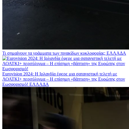
Τι σημαίνουν τα γράμματα των πινακίδων κυκλοφορίας;
ΕΛΛΑΔΑ
Eurovision 2024: Η Ιρλανδία έφερε μια σατανιστική τελετή με
ΛΟΑΤΚΙ+ περιτύλιγμα – Η επίσημη «βάπτιση» της Ευρώπης στον
Εωσφορισμό!
ΕΛΛΑΔΑ