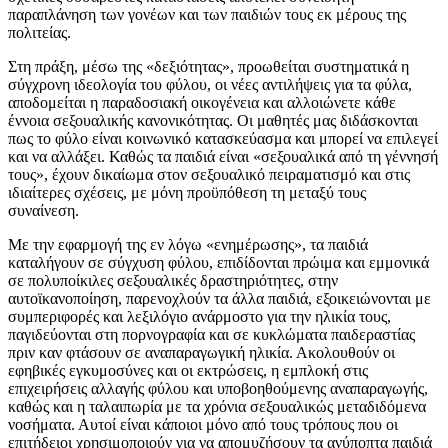
παραπλάνηση των γονέων και των παιδιών τους εκ μέρους της
πολιτείας.
Στη πράξη, μέσω της «δεξιότητας», προωθείται συστηματικά η
σύγχρονη ιδεολογία του φύλου, οι νέες αντιλήψεις για τα φύλα,
αποδομείται η παραδοσιακή οικογένεια και αλλοιώνετε κάθε
έννοια σεξουαλικής κανονικότητας. Οι μαθητές μας διδάσκονται
πως το φύλο είναι κοινωνικό κατασκεύασμα και μπορεί να επιλεγεί
και να αλλάξει. Καθώς τα παιδιά είναι «σεξουαλικά από τη γέννησή
τους», έχουν δικαίωμα στον σεξουαλικό πειραματισμό και στις
ιδιαίτερες σχέσεις, με μόνη προϋπόθεση τη μεταξύ τους
συναίνεση.
Με την εφαρμογή της εν λόγω «ενημέρωσης», τα παιδιά
καταλήγουν σε σύγχυση φύλου, επιδίδονται πρώιμα και εμμονικά
σε πολυποίκιλες σεξουαλικές δραστηριότητες, στην
αυτοϊκανοποίηση, παρενοχλούν τα άλλα παιδιά, εξοικειώνονται με
συμπεριφορές και λεξιλόγιο ανάρμοστο για την ηλικία τους,
παγιδεύονται στη πορνογραφία και σε κυκλώματα παιδεραστίας
πριν καν φτάσουν σε αναπαραγωγική ηλικία. Ακολουθούν οι
εφηβικές εγκυμοσύνες και οι εκτρώσεις, η εμπλοκή στις
επιχειρήσεις αλλαγής φύλου και υποβοηθούμενης αναπαραγωγής,
καθώς και η ταλαιπωρία με τα χρόνια σεξουαλικώς μεταδιδόμενα
νοσήματα. Αυτοί είναι κάποιοι μόνο από τους τρόπους που οι
επιτήδειοι χρησιμοποιούν για να απομυζήσουν τα ανύποπτα παιδιά