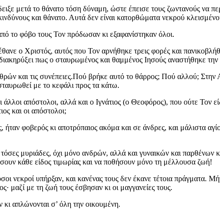
ιξε μετά το θάνατο τόση δύναμη, ώστε έπεισε τους ζωντανούς να περι
ι κινδύνους και θάνατο. Αυτά δεν είναι κατορθώματα νεκρού κλεισμέν
πό το φόβο τους Τον πρόδωσαν κι εξαφανίστηκαν όλοι.
θανε ο Χριστός, αυτός που Τον αρνήθηκε τρεις φορές και πανικοβλή
διακηρύξει πως ο σταυρωμένος και θαμμένος Ιησούς αναστήθηκε την τ
χθρών και τις συνέπειες.Πού βρήκε αυτό το θάρρος; Πού αλλού; Στην 
 σταυρωθεί με το κεφάλι προς τα κάτω.
ι άλλοι απόστολοι, αλλά και ο Ιγνάτιος (ο Θεοφόρος), που ούτε Τον ε
ιος και οι απόστολοι;
ς, ήταν φοβερός κι αποτρόπαιος ακόμα και σε άνδρες, και μάλιστα αγ
τόσες μυριάδες, όχι μόνο ανδρών, αλλά και γυναικών και παρθένων κ
ήσουν κάθε είδος τιμωρίας και να ποθήσουν μόνο τη μέλλουσα ζωή!
σοι νεκροί υπήρξαν, και κανένας τους δεν έκανε τέτοια πράγματα. Μή
ς· μαζί με τη ζωή τους έσβησαν κι οι μαγγανείες τους.
ν κι απλώνονται σ’ όλη την οικουμένη.