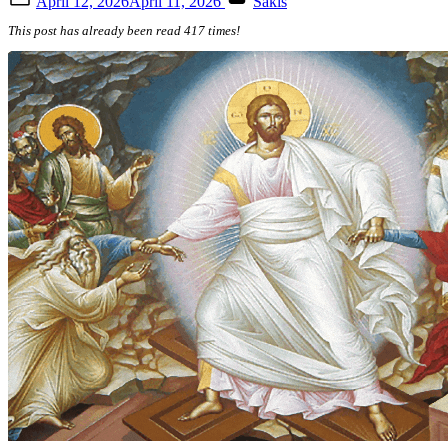
April 12, 2026
April 11, 2026
Sakis
on
This post has already been read 417 times!