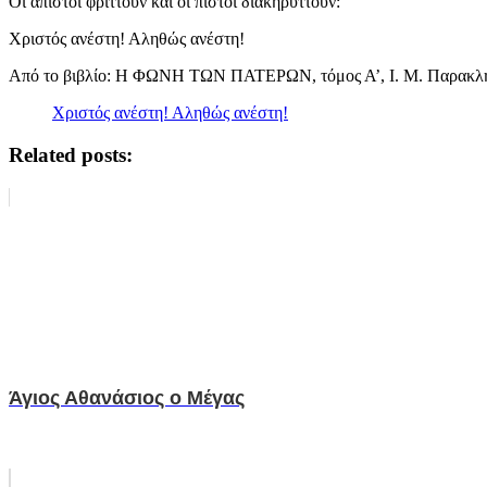
Οι άπιστοι φρίττουν και οι πιστοί διακηρύττουν:
Χριστός ανέστη! Αληθώς ανέστη!
Από το βιβλίο: Η ΦΩΝΗ ΤΩΝ ΠΑΤΕΡΩΝ, τόμος Α’, Ι. Μ. Παρακλήτ
Χριστός ανέστη! Αληθώς ανέστη!
Related posts:
Άγιος Αθανάσιος ο Μέγας