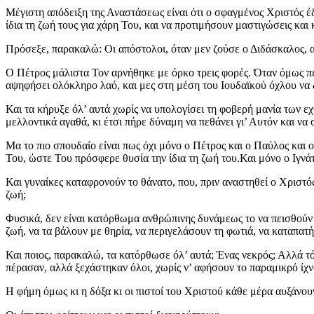
Μέγιστη απόδειξη της Αναστάσεως είναι ότι ο σφαγμένος Χριστός έδε
ίδια τη ζωή τους για χάρη Του, και να προτιμήσουν μαστιγώσεις κα
Πρόσεξε, παρακαλώ: Οι απόστολοι, όταν μεν ζούσε ο Διδάσκαλος, α
Ο Πέτρος μάλιστα Τον αρνήθηκε με όρκο τρεις φορές. Όταν όμως πέ
αψηφήσει ολόκληρο λαό, και μες στη μέση του Ιουδαϊκού όχλου να 
Και τα κήρυξε όλ’ αυτά χωρίς να υπολογίσει τη φοβερή μανία των ε
μελλοντικά αγαθά, κι έτσι πήρε δύναμη να πεθάνει γι’ Αυτόν και να
Μα το πιο σπουδαίο είναι πως όχι μόνο ο Πέτρος και ο Παύλος και ο
Του, ώστε Του πρόσφερε θυσία την ίδια τη ζωή του.Και μόνο ο Ιγνάτ
Και γυναίκες καταφρονούν το θάνατο, που, πριν αναστηθεί ο Χριστό
ζωή;
Φυσικά, δεν είναι κατόρθωμα ανθρώπινης δυνάμεως το να πεισθούν 
ζωή, να τα βάλουν με θηρία, να περιγελάσουν τη φωτιά, να καταπατ
Και ποιος, παρακαλώ, τα κατόρθωσε όλ’ αυτά; Ένας νεκρός; Αλλά τό
πέρασαν, αλλά ξεχάστηκαν όλοι, χωρίς ν’ αφήσουν το παραμικρό ίχνο
Η φήμη όμως κι η δόξα κι οι πιστοί του Χριστού κάθε μέρα αυξάνου