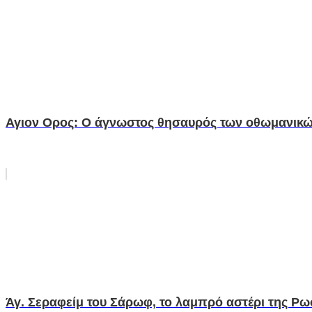
Αγιον Ορος: Ο άγνωστος θησαυρός των οθωμανικώ
Άγ. Σεραφείμ του Σάρωφ, το λαμπρό αστέρι της Ρ