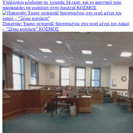
Υπάλληλοι κέρδισαν σε λοταρία 34 εκατ. και το αφεντικό τους
παρακαλάει να γυρίσουν στην δουλειά
ΚΟΣΜΟΣ
Πακιστάν: Έκανε ρεπορτάζ βουτηγμένος στο νερό μέχρι τον λαιμό
– “Ξέρω κολύμπι”
ΚΟΣΜΟΣ