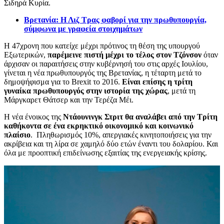
Σιδηρά Κυρία.
Βρετανία: Η Λιζ Τρας φαβορί για την πρωθυπουργία,
σύμφωνα με γραφεία στοιχημάτων
Η 47χρονη που κατείχε μέχρι πρότινος τη θέση της υπουργού
Εξωτερικών,
παρέμεινε πιστή μέχρι το τέλος στον Τζόνσον
όταν
άρχισαν οι παραιτήσεις στην κυβέρνησή του στις αρχές Ιουλίου,
γίνεται η νέα πρωθυπουργός της Βρετανίας, η τέταρτη μετά το
δημοψήφισμα για το Brexit το 2016.
Είναι επίσης η τρίτη
γυναίκα πρωθυπουργός στην ιστορία της χώρας
, μετά τη
Μάργκαρετ Θάτσερ και την Τερέζα Μέι.
H νέα ένοικος της
Ντάουνινγκ Στριτ
θα αναλάβει από την Τρίτη
καθήκοντα σε ένα εκρηκτικό οικονομικό και κοινωνικό
πλαίσιο
. Πληθωρισμός 10%, απεργιακές κινητοποιήσεις για την
ακρίβεια και τη λίρα σε χαμηλό δύο ετών έναντι του δολαρίου. Και
όλα με προοπτική επιδείνωσης εξαιτίας της ενεργειακής κρίσης.