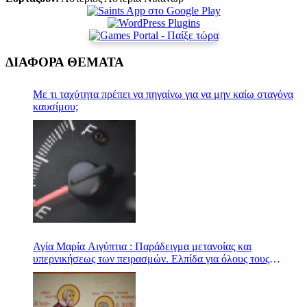
ΔΙΑΦΟΡΑ ΘΕΜΑΤΑ
Με τι ταχύτητα πρέπει να πηγαίνω για να μην καίω σταγόνα
καυσίμου;
Αγία Μαρία Αιγύπτια : Παράδειγμα μετανοίας και
υπερνικήσεως των πειρασμών. Ελπίδα για όλους τους
πεπτωκότας ανθρώπους