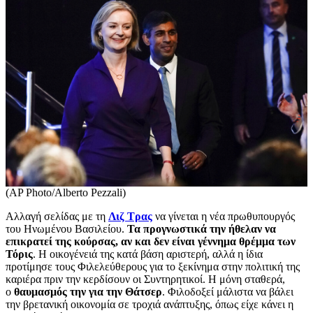
(AP Photo/Alberto Pezzali)
Αλλαγή σελίδας με τη
Λιζ Τρας
να γίνεται η νέα πρωθυπουργός
του Ηνωμένου Βασιλείου.
Τα προγνωστικά την ήθελαν να
επικρατεί της κούρσας, αν και δεν είναι γέννημα θρέμμα των
Τόρις
. Η οικογένειά της κατά βάση αριστερή, αλλά η ίδια
προτίμησε τους Φιλελεύθερους για το ξεκίνημα στην πολιτική της
καριέρα πριν την κερδίσουν οι Συντηρητικοί. Η μόνη σταθερά,
ο
θαυμασμός την για την Θάτσερ
. Φιλοδοξεί μάλιστα να βάλει
την βρετανική οικονομία σε τροχιά ανάπτυξης, όπως είχε κάνει η