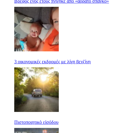
Βρέφος ενός έτους πνίγηκε από «αόρατο σπάγκο»
3 οικονομικές εκδρομές με λίγη βενζίνη
Πιστοποιητικὸ εἰσόδου