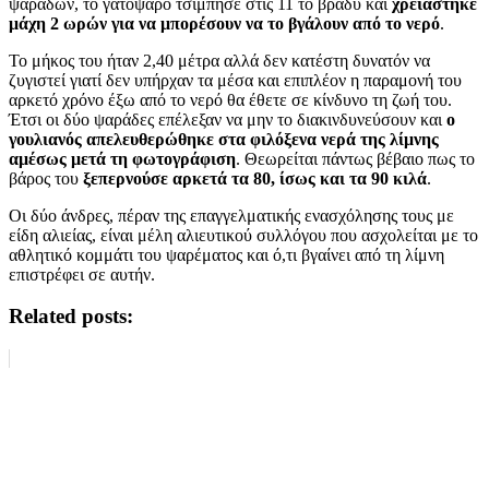
ψαράδων, το γατόψαρο τσίμπησε στις 11 το βράδυ και
χρειάστηκε
μάχη 2 ωρών για να μπορέσουν να το βγάλουν από το νερό
.
Το μήκος του ήταν 2,40 μέτρα αλλά δεν κατέστη δυνατόν να
ζυγιστεί γιατί δεν υπήρχαν τα μέσα και επιπλέον η παραμονή του
αρκετό χρόνο έξω από το νερό θα έθετε σε κίνδυνο τη ζωή του.
Έτσι οι δύο ψαράδες επέλεξαν να μην το διακινδυνεύσουν και
ο
γουλιανός απελευθερώθηκε στα φιλόξενα νερά της λίμνης
αμέσως μετά τη φωτογράφιση
. Θεωρείται πάντως βέβαιο πως το
βάρος του
ξεπερνούσε αρκετά τα 80, ίσως και τα 90 κιλά
.
Οι δύο άνδρες, πέραν της επαγγελματικής ενασχόλησης τους με
είδη αλιείας, είναι μέλη αλιευτικού συλλόγου που ασχολείται με το
αθλητικό κομμάτι του ψαρέματος και ό,τι βγαίνει από τη λίμνη
επιστρέφει σε αυτήν.
Related posts: