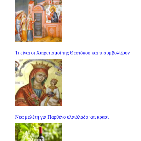
Τι είναι οι Χαιρετισμοί της Θεοτόκου και τι συμβολίζουν
Nεα μελέτη για Παρθένο ελαιόλαδο και κρασί