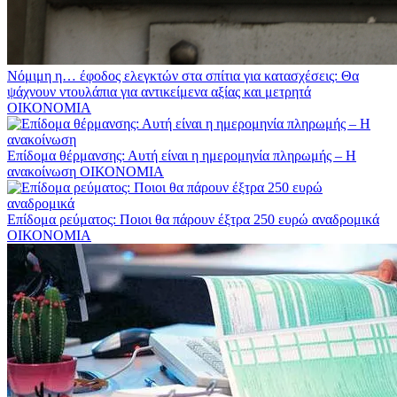
Nόμιμη η… έφοδος ελεγκτών στα σπίτια για κατασχέσεις: Θα
ψάχνουν ντουλάπια για αντικείμενα αξίας και μετρητά
ΟΙΚΟΝΟΜΙΑ
Επίδομα θέρμανσης: Αυτή είναι η ημερομηνία πληρωμής – Η
ανακοίνωση
ΟΙΚΟΝΟΜΙΑ
Επίδομα ρεύματος: Ποιοι θα πάρουν έξτρα 250 ευρώ αναδρομικά
ΟΙΚΟΝΟΜΙΑ