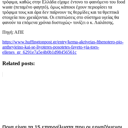
τρόφιμα, καθώς στην Ελλάδα είχαμε έντονο το φαινόμενο του food
waste (πεταμένο φαγητό), όμως κάποιοι έχουν περιορίσει τα
τρόφιμα τους και άρα δεν παίρνουν τις θερμίδες και τα θρεπτικά
στοιχεία που χρειάζονται. Οι επιπτώσεις στο σύστημα υγείας θα
φανούν τα επόμενα χρόνια δυστυχώς» τονίζει ο κ. Λαλάτσης.
Πηγή: ΑΠΕ
https://www.huffingtonpost.gr/entry/kema-akriveias-fthenotero-pio-
antheyieino-kai-se-liyoteres-posotetes-fayeto-yia-toes-
ellenes_gr_6291e7a5e4b0b1d98456561c
Related posts:
Ποια είναι τα 15 επαγγέλματα που οι εργαζόμενοι