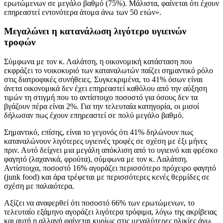
ερωτώμενων σε μεγάλο βαθμό (75%). Μάλιστα, φαίνεται ότι έχουν
επηρεαστεί εντονότερα άτομα άνω των 50 ετών».
Μεγαλώνει η κατανάλωση λιγότερο υγιεινών
τροφών
Σύμφωνα με τον κ. Λαλάτση, η οικονομική κατάσταση που
εκφράζει το νοικοκυριό των καταναλωτών παίζει σημαντικό ρόλο
στις διατροφικές συνήθειες. Συγκεκριμένα, το 41% όσων είναι
άνετα οικονομικά δεν έχει επηρεαστεί καθόλου από την αύξηση
τιμών τη στιγμή που το αντίστοιχο ποσοστό για όσους δεν τα
βγάζουν πέρα είναι 2%. Για την τελευταία κατηγορία, οι μισοί
δήλωσαν πως έχουν επηρεαστεί σε πολύ μεγάλο βαθμό.
Σημαντικό, επίσης, είναι το γεγονός ότι 41% δηλώνουν πως
καταναλώνουν λιγότερες υγιεινές τροφές σε σχέση με έξι μήνες
πριν. Αυτό δείχνει μια μεγάλη απόκλιση από το υγιεινό και φρέσκο
φαγητό (λαχανικά, φρούτα), σύμφωνα με τον κ. Λαλάτση.
Αντίστοιχα, ποσοστό 16% αγοράζει περισσότερο πρόχειρο φαγητό
(junk food) και άρα τρέφεται με περισσότερες κενές θερμίδες σε
σχέση με παλαιότερα.
Αξίζει να αναφερθεί ότι ποσοστό 66% των ερωτώμενων, το
τελευταίο εξάμηνο αγοράζει λιγότερα τρόφιμα, λόγω της ακρίβειας
και αυτή η αλλαγή φαίνεται κυρίως στις μεγαλύτερες ηλικίες άνω