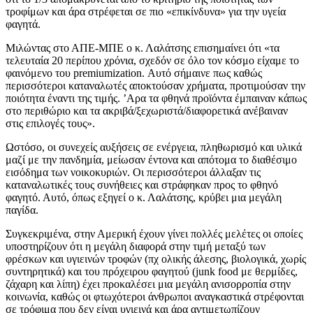
τροφίμων και άρα στρέφεται σε πιο «επικίνδυνα» για την υγεία
φαγητά.
Μιλώντας στο ΑΠΕ-ΜΠΕ ο κ. Λαλάτσης επισημαίνει ότι «τα
τελευταία 20 περίπου χρόνια, σχεδόν σε όλο τον κόσμο είχαμε το
φαινόμενο του premiumization. Αυτό σήμαινε πως καθώς
περισσότεροι καταναλωτές αποκτούσαν χρήματα, προτιμούσαν την
ποιότητα έναντι της τιμής. ’Αρα τα φθηνά προϊόντα έμπαιναν κάπως
στο περιθώριο και τα ακριβά/ξεχωριστά/διαφορετικά ανέβαιναν
στις επιλογές τους».
Ωστόσο, οι συνεχείς αυξήσεις σε ενέργεια, πληθωρισμό και υλικά
μαζί με την πανδημία, μείωσαν έντονα και απότομα το διαθέσιμο
εισόδημα των νοικοκυριών. Οι περισσότεροι άλλαξαν τις
καταναλωτικές τους συνήθειες και στράφηκαν προς το φθηνό
φαγητό. Αυτό, όπως εξηγεί ο κ. Λαλάτσης, κρύβει μια μεγάλη
παγίδα.
Συγκεκριμένα, στην Αμερική έχουν γίνει πολλές μελέτες οι οποίες
υποστηρίζουν ότι η μεγάλη διαφορά στην τιμή μεταξύ των
φρέσκων και υγιεινών τροφών (πχ ολικής άλεσης, βιολογικά, χωρίς
συντηρητικά) και του πρόχειρου φαγητού (junk food με θερμίδες,
ζάχαρη και λίπη) έχει προκαλέσει μια μεγάλη ανισορροπία στην
κοινωνία, καθώς οι φτωχότεροι άνθρωποι αναγκαστικά στρέφονται
σε τρόφιμα που δεν είναι υγιεινά και άρα αντιμετωπίζουν