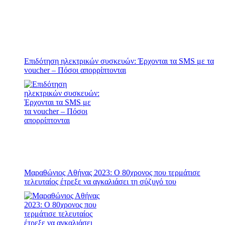
Επιδότηση ηλεκτρικών συσκευών: Έρχονται τα SMS με τα
voucher – Πόσοι απορρίπτονται
Μαραθώνιος Αθήνας 2023: Ο 80χρονος που τερμάτισε
τελευταίος έτρεξε να αγκαλιάσει τη σύζυγό του