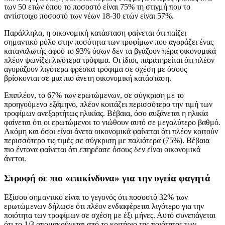
των 50 ετών όπου το ποσοστό είναι 75% τη στιγμή που το
αντίστοιχο ποσοστό των νέων 18-30 ετών είναι 57%.
Παράλληλα, η οικονομική κατάσταση φαίνεται ότι παίζει
σημαντικό ρόλο στην ποσότητα των τροφίμων που αγοράζει ένας
καταναλωτής αφού το 93% όσων δεν τα βγάζουν πέρα οικονομικά
πλέον ψωνίζει λιγότερα τρόφιμα. Οι ίδιοι, παρατηρείται ότι πλέον
αγοράζουν λιγότερα φρέσκα τρόφιμα σε σχέση με όσους
βρίσκονται σε μια πιο άνετη οικονομική κατάσταση.
Επιπλέον, το 67% των ερωτώμενων, σε σύγκριση με το
προηγούμενο εξάμηνο, πλέον κοιτάζει περισσότερο την τιμή των
τροφίμων ανεξαρτήτως ηλικίας. Βέβαια, όσο αυξάνεται η ηλικία
φαίνεται ότι οι ερωτώμενοι το νιώθουν αυτό σε μεγαλύτερο βαθμό.
Ακόμη και όσοι είναι άνετα οικονομικά φαίνεται ότι πλέον κοιτούν
περισσότερο τις τιμές σε σύγκριση με παλιότερα (75%). Βέβαια
πιο έντονα φαίνεται ότι επηρέασε όσους δεν είναι οικονομικά
άνετοι.
Στροφή σε πιο «επικίνδυνα» για την υγεία φαγητά
Εξίσου σημαντικό είναι το γεγονός ότι ποσοστό 32% των
ερωτώμενων δήλωσε ότι πλέον ενδιαφέρεται λιγότερο για την
ποιότητα των τροφίμων σε σχέση με έξι μήνες. Αυτό συνεπάγεται
ότι το 1/3 απομακρύνεται από το κριτήριο της ποιότητας των