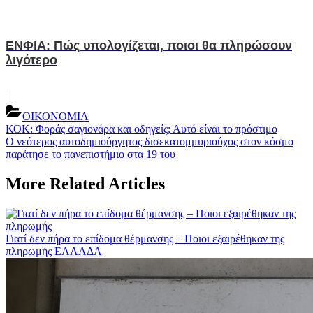
ΕΝΦΙΑ: Πώς υπολογίζεται, ποιοι θα πληρώσουν
λιγότερο
ΟΙΚΟΝΟΜΙΑ
Post
Previous
ΚΟΚ: Φοράς σαγιονάρα και οδηγείς; Αυτό είναι το πρόστιμο
Post:
Next
Ο νεότερος αυτοδημιούργητος δισεκατομμυριούχος στον κόσμο
navigation
Post:
παράτησε το πανεπιστήμιο στα 19 του
More Related Articles
Γιατί δεν πήρα το επίδομα θέρμανσης – Ποιοι εξαιρέθηκαν της
πληρωμής
ΕΛΛΑΔΑ