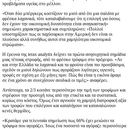
προβλήματα υγείας στο μέλλον.
«Όταν δύο μπέργκερς κοστίζουν το μισό από ότι μια σαλάτα με
φρέσκα λαχανικά, τότε καταλαβαίνουμε ότι η επιλογή για όσους
δεν έχουν την οικονομική δυνατότητα είναι αναγκαστική»
σημειώνει χαρακτηριστικά και συμπληρώνει: «Πολλοί
υποστηρίζουν πως οι παχύσαρκοι στην Αμερική δεν είναι οι
πλούσιοι αλλά συνήθως αυτοί στα χαμηλότερα οικονομικά
στρώματα».
Η έρευνα της ierax analytix δείχνει τα πρώτα ανησυχητικά σημάδια
μιας τέτοιας στροφής, από το φρέσκο τρόφιμο στο πρόχειρο. «Αν
και στην Ελλάδα τα λαχανικά και τα φρούτα είναι πιο προσβάσιμα,
σχεδόν οι μισοί δηλώνουν πως αγοράζουν λιγότερες υγιεινές
τροφές σε σχέση με έξι μήνες πριν. Πώς θα είναι η εικόνα άραγε
σε ένα χρόνο αν συνεχίσουν ανοδικά οι τιμές;» αναφέρει.
Αντίστοιχα, τα 2/3 κοιτάνε περισσότερο την τιμή των τροφίμων και
στρέφουν την προσοχή τους από την ετικέτα και τα συστατικά,
κυρίως στο κόστος. Όμως έτσι αγνοούν τη χαμηλή διατροφική αξία
των τροφών που επιλέγουν και καταλήγουν να καταναλώνουν
κενές θερμίδες.
«Κρατάμε για τελευταία σημείωση πως 66% έχει μειώσει τα
τρόφιμα που αγοράζει. Ίσως ένα ποσοστό να αγόραζε περισσότερα