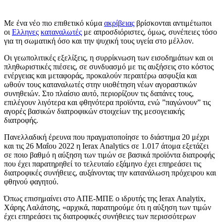
Με ένα νέο πιο επιθετικό κύμα
ακρίβειας
βρίσκονται αντιμέτωποι
οι
Ελληνες
καταναλωτές
με απροσδιόριστες, όμως, συνέπειες τόσο
για τη σωματική όσο και την ψυχική τους υγεία στο μέλλον.
Οι γεωπολιτικές εξελίξεις, η συρρίκνωση των εισοδημάτων και οι
πληθωριστικές πιέσεις, σε συνδυασμό με τις αυξήσεις στο κόστος
ενέργειας και μεταφοράς, προκαλούν περαιτέρω ασφυξία και
ωθούν τους καταναλωτές στην υιοθέτηση νέων αγοραστικών
συνηθειών. Στο πλαίσιο αυτό, περιορίζουν τις δαπάνες τους,
επιλέγουν λιγότερα και φθηνότερα προϊόντα, ενώ ”παγώνουν” τις
αγορές βασικών διατροφικών στοιχείων της μεσογειακής
διατροφής.
Πανελλαδική έρευνα που πραγματοποίησε το διάστημα 20 μέχρι
και τις 26 Μαΐου 2022 η Ierax Analytics σε 1.017 άτομα εξετάζει
σε ποιο βαθμό η αύξηση των τιμών σε βασικά προϊόντα διατροφής
που έχει παρατηρηθεί το τελευταίο εξάμηνο έχει επηρεάσει τις
διατροφικές συνήθειες, αυξάνοντας την κατανάλωση πρόχειρου και
φθηνού φαγητού.
Όπως επισημαίνει στο ΑΠΕ-ΜΠΕ ο ιδρυτής της Ierax Analytix,
Χάρης Λαλάτσης, «αρχικά, παρατηρούμε ότι η αύξηση των τιμών
έχει επηρεάσει τις διατροφικές συνήθειες των περισσότερων