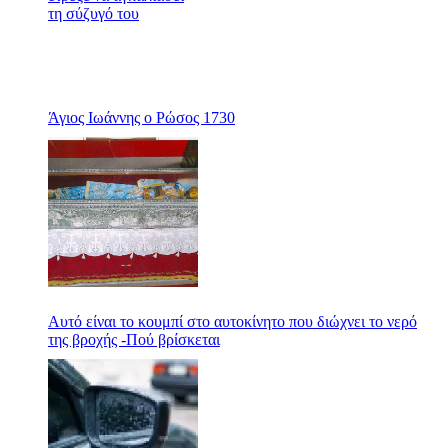
Άγιος Ιωάννης ο Ρώσος 1730
Αυτό είναι το κουμπί στο αυτοκίνητο που διώχνει το νερό
της βροχής -Πού βρίσκεται