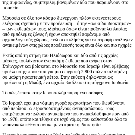
της συμφωνίας, συμπεριλαμβανομένων δύο που παραμένουν στο
μουσείο.
Μουσεία σε όλο τον κόσμο διενεργούν πλέον εκτενέστερους
ελέγχους σχετικά με την προέλευση – ή την «αλυσίδα ιδιοκτητών»
– των εκθεμάτων τους, ιδιαίτερα όσων είναι προϊόντα λεηλασίας
από εμπόλεμες ζώνες ή έχουν αποκτηθεί παράνομα από
αρχαιολογικούς χώρους, ενώ οι εκκλήσεις για επιστροφή ανάλογων
αντικειμένων στις χώρες προέλευσής τους είναι όλο και πιο ηχηρές.
Εκτός από τη στήλη του Ηλιόδωρου και δύο από τις αρχαίες
μάσκες, τουλάχιστον ένα ακόμη έκθεμα που ανήκει στον
Στάινχαρντ και βρίσκεται στο Μουσείο του Ισραήλ είναι αβέβαιης
προέλευσης: πρόκειται για μια επιγραφή 2.800 ετών σκαλισμένη
σε μαύρη ηφαιστειακή πέτρα. Στην έκθεση δηλώνεται ως
προέλευση η Μωάβ, ένα αρχαίο βασίλειο στη σύγχρονη Ιορδανία.
Το πώς έφτασε στην Ιερουσαλήμ παραμένει ασαφές.
Το Ισραήλ έχει μια νόμιμη αγορά αρχαιοτήτων που διευθύνεται
από περίπου 55 εξουσιοδοτημένους αντιπροσώπους. Τους
επιτρέπεται να πωλούν αντικείμενα που ανακαλύφθηκαν πριν από
το 1978, οπότε και τέθηκε σε ισχύ νόμος που καθιστούσε όλα τα
νεοανακαλυφθέντα αντικείμενα κρατική ιδιοκτησία.
Η αγορά προσφέρεται για ξέπλυμα λαθραίων και λεηλατημένων