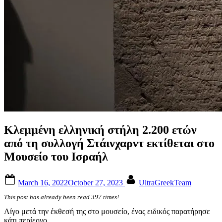
Κλεμμένη ελληνική στήλη 2.200 ετών
από τη συλλογή Στάινχαρντ εκτίθεται στο
Μουσείο του Ισραήλ
Posted
By
March 16, 2022
October 27, 2023
UltraGreekTeam
on
This post has already been read 397 times!
Λίγο μετά την έκθεσή της στο μουσείο, ένας ειδικός παρατήρησε
κάτι περίεργο.