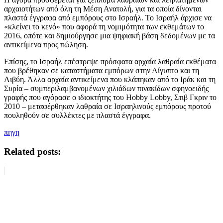
αρχαιοτήτων από όλη τη Μέση Ανατολή, για τα οποία δίνονται
πλαστά έγγραφα από εμπόρους στο Ισραήλ. Το Ισραήλ άρχισε να
«κλείνει το κενό» που αφορά τη νομιμότητα των εκθεμάτων το
2016, οπότε και δημιούργησε μια ψηφιακή βάση δεδομένων με τα
αντικείμενα προς πώληση.
Επίσης, το Ισραήλ επέστρεψε πρόσφατα αρχαία λαθραία εκθέματα
που βρέθηκαν σε καταστήματα εμπόρων στην Αίγυπτο και τη
Λιβύη. Άλλα αρχαία αντικείμενα που κλάπηκαν από το Ιράκ και τη
Συρία – συμπεριλαμβανομένων χιλιάδων πινακίδων σφηνοειδής
γραφής που αγόρασε ο ιδιοκτήτης του Hobby Lobby, Στιβ Γκριν το
2010 – μεταφέρθηκαν λαθραία σε Ισραηλινούς εμπόρους προτού
πουληθούν σε συλλέκτες με πλαστά έγγραφα.
πηγη
Related posts: