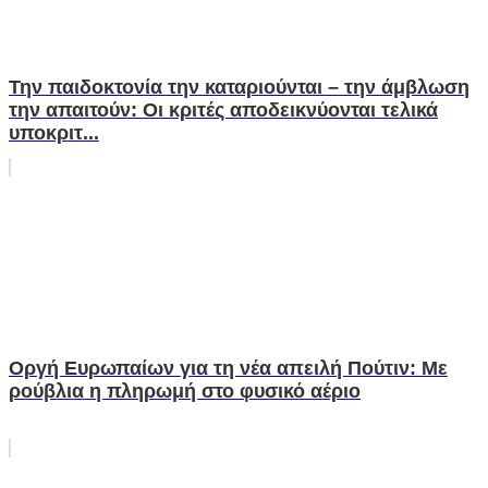
Την παιδοκτονία την καταριούνται – την άμβλωση
την απαιτούν: Οι κριτές αποδεικνύονται τελικά
υποκριτ...
Οργή Ευρωπαίων για τη νέα απειλή Πούτιν: Με
ρούβλια η πληρωμή στο φυσικό αέριο