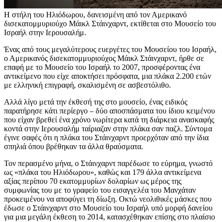
Η στήλη του Ηλιόδωρου, δανεισμένη από τον Αμερικανό
δισεκατομμυριούχο Μάικλ Στάινχαρντ, εκτίθεται στο Μουσείο του
Ισραήλ στην Ιερουσαλήμ.
Ένας από τους μεγαλύτερους ευεργέτες του Μουσείου του Ισραήλ,
ο Αμερικανός δισεκατομμυριούχος Μάικλ Στάινχαρντ, ήρθε σε
επαφή με το Μουσείο του Ισραήλ το 2007, προσφέροντας ένα
αντικείμενο που είχε αποκτήσει πρόσφατα, μια πλάκα 2.200 ετών
με ελληνική επιγραφή, σκαλισμένη σε ασβεστόλιθο.
Αλλά λίγο μετά την έκθεσή της στο μουσείο, ένας ειδικός
παρατήρησε κάτι περίεργο – δύο αποσπάσματα του ίδιου κειμένου
που είχαν βρεθεί ένα χρόνο νωρίτερα κατά τη διάρκεια ανασκαφής
κοντά στην Ιερουσαλήμ ταίριαζαν στην πλάκα σαν παζλ. Σύντομα
έγινε σαφές ότι η πλάκα του Στάινχαρντ προερχόταν από την ίδια
σπηλιά όπου βρέθηκαν τα άλλα θραύσματα.
Τον περασμένο μήνα, ο Στάινχαρντ παρέδωσε το εύρημα, γνωστό
ως «πλάκα του Ηλιόδωρου», καθώς και 179 άλλα αντικείμενα
αξίας περίπου 70 εκατομμυρίων δολαρίων ως μέρος της
συμφωνίας του με το γραφείο του εισαγγελέα του Μανχάταν
προκειμένου να αποφύγει τη δίωξη. Οκτώ νεολιθικές μάσκες που
έδωσε ο Στάινχαρντ στο Μουσείο του Ισραήλ υπό μορφή δανείου
για μια μεγάλη έκθεση το 2014, κατασχέθηκαν επίσης στο πλαίσιο