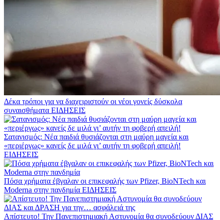
Δέκα τρόποι για να διαχειριστούν οι νέοι γονείς δύσκολα
συναισθήματα
ΕΙΔΗΣΕΙΣ
Σατανισμός: Νέα παιδιά θυσιάζονται στη μαύρη μαγεία και
«περιέργως» κανείς δε μιλά γι’ αυτήν τη φοβερή απειλή!
ΕΙΔΗΣΕΙΣ
Πόσα χρήματα έβγαλαν οι επικεφαλής των Pfizer, BioNTech και
Moderna στην πανδημία
ΕΙΔΗΣΕΙΣ
Απίστευτο! Την Πανεπιστημιακή Αστυνομία θα συνοδεύουν ΔΙΑΣ