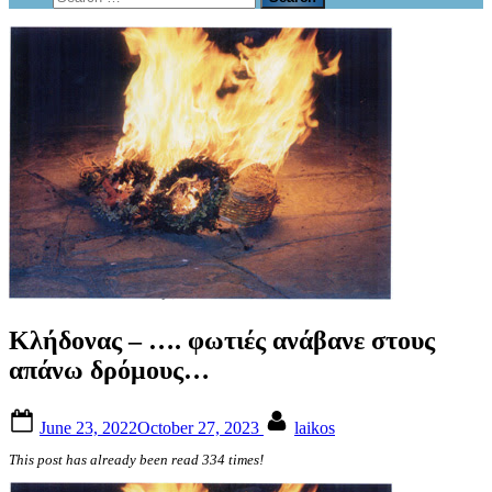
form
for:
Κλήδονας – …. φωτιές ανάβανε στους
απάνω δρόμους…
Posted
By
June 23, 2022
October 27, 2023
laikos
on
This post has already been read 334 times!