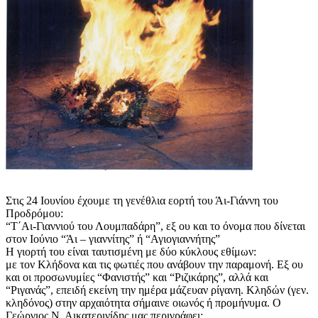
Στις 24 Ιουνίου έχουμε τη γενέθλια εορτή του Άι-Γιάννη του
Προδρόμου:
“Τ΄Αι-Γιαννιού του Λουμπαδάρη”, εξ ου και το όνομα που δίνεται
στον Ιούνιο “Άι – γιαννίτης” ή “Αγιογιαννήτης”
Η γιορτή του είναι ταυτισμένη με δύο κύκλους εθίμων:
με τον Κλήδονα και τις φωτιές που ανάβουν την παραμονή. Εξ ου
και οι προσωνυμίες “Φανιστής” και “Ριζικάρης”, αλλά και
“Ριγανάς”, επειδή εκείνη την ημέρα μάζευαν ρίγανη. Κληδών (γεν.
κληδόνος) στην αρχαιότητα σήμαινε οιωνός ή προμήνυμα.
Ο
Γεώργιος Ν. Αικατερινίδης μας περιγράφει: