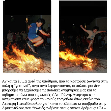
Αν και τα έθιμα αυτά της υπαίθρου, που τα κρατούσε ζωντανά στην
πόλη η “γειτονιά”, σιγά σιγά λησμονούνται, οι παλιότεροι δεν
μπορούμε να ξεχάσουμε τις παιδικές αναμνήσεις μας και τα
πηδήματα πάνω από τις φωτιές τ΄Αι -Γιάννη. Αναμνήσεις που
αναβιώνουν κάθε φορά που ακούς τραγούδια όπως εκείνο του
Λευτέρη Παπαδόπουλου για ΄κεινο το Σάββατο κι απόβραδο στην
Αριστοτέλους που “φωτιές ανάβανε στους απάνω δρόμους/ τ Άι –