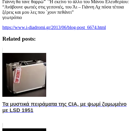
Γιάννη θα τανε θαρρώ” ΄’Η εκείνο το άλλο του Μάνου Ελευθερίου:
“Ανάβουνε φωτιές στις γειτονιές, του Άι – Γιάννη Αχ πόσα τέτοια
ξέρεις και μου λες που ΄χουν πεθάνει”
γεωτρόπιο
https://www.i-diadromi.gr/2013/06/blog-post_6674.html
Related posts:
Τα μυστικά πειράματα της CIA, με ψωμί ζυμωμένο
με LSD 1951