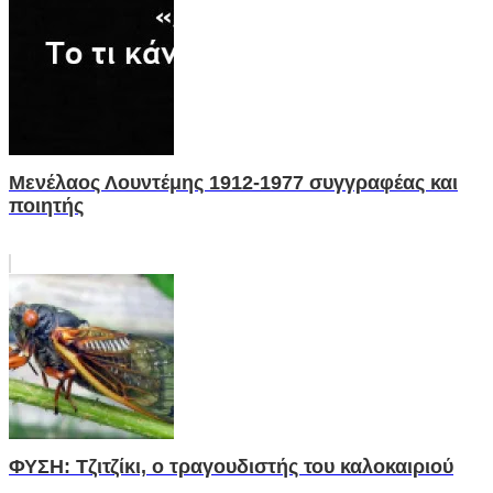
Μενέλαος Λουντέμης 1912-1977 συγγραφέας και
ποιητής
ΦΥΣΗ: Τζιτζίκι, ο τραγουδιστής του καλοκαιριού