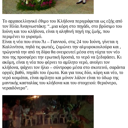
Το αρχαιοελληνικό έθιμο του Κλήδονα περιγράφεται ως εξής από
τον Ηλία Αναγνωστάκη: “..μια κόρη στο πηγάδι, στο βρύσιμο του
Ιούνη και του κλήδονα, είναι η αληθινή πηγή της ζωής, που
περιμένει το γυρισμό.
Είναι η νέα που στου Άι – Γιαννιού, στις 24 του Ιούνη, γίνεται η
Καλλινίτσα, πηδά τις φωτιές, ζυμώνει την αλμυροκουλούρα και ,
τρώγοντά την από τη δίψα θα ονειρευτεί μέσα στη νύχτα τον νέο
που της προσφέρει την ερωτική δροσιά, το νερό να ξεδιψάσει. Κι
ακόμη, είναι η νέα που φέρνει το αμίλητο νερό, ανοίγει τον
κλήδονα, ψάχνει τον ήλιο – σύντροφο μέσα στο σκοτεινό, σαράντα
οργιές βαθύ, πηγάδι του έρωτα. Και για τους δύο, κόρη και νέο, το
νερό κοιμάται, είναι αμίλητο και μόνον λάλον είναι το ύδωρ της
μαντικής κασταλίας του κλήδονα και του στοιχειού: θεριόνερο,
νεραιδόνερο”.