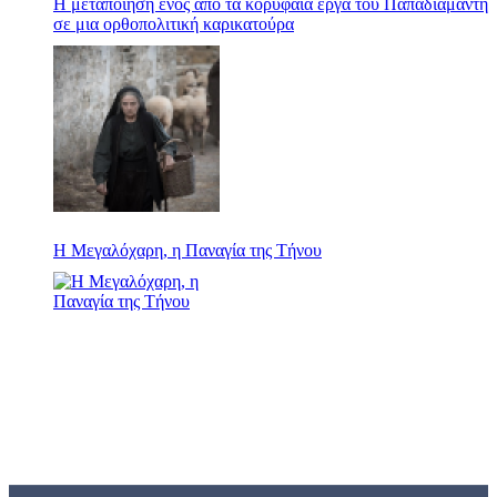
Η μεταποίηση ενός από τα κορυφαία έργα του Παπαδιαμάντη
σε μια ορθοπολιτική καρικατούρα
Η Μεγαλόχαρη, η Παναγία της Τήνου