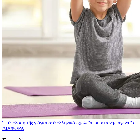
Ἡ ἐπέλαση τῆς γιόγκα στά ἑλληνικά σχολεῖα καί στά νηπιαγωγεῖα
ΔΙΑΦΟΡΑ