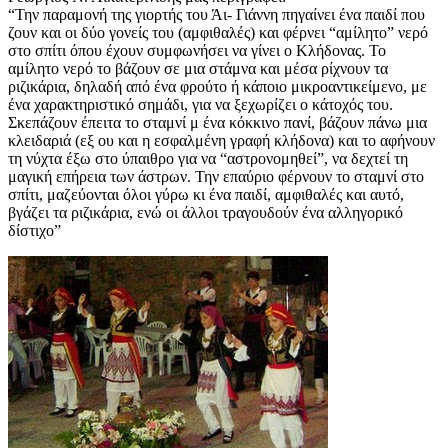
“Την παραμονή της γιορτής του Άι- Γιάννη πηγαίνει ένα παιδί που
ζουν και οι δύο γονείς του (αμφιθαλές) και φέρνει “αμίλητο” νερό
στο σπίτι όπου έχουν συμφωνήσει να γίνει ο Κλήδονας. Το
αμίλητο νερό το βάζουν σε μια στάμνα και μέσα ρίχνουν τα
ριζικάρια, δηλαδή από ένα φρούτο ή κάποιο μικροαντικείμενο, με
ένα χαρακτηριστικό σημάδι, για να ξεχωρίζει ο κάτοχός του.
Σκεπάζουν έπειτα το σταμνί μ ένα κόκκινο πανί, βάζουν πάνω μια
κλειδαριά (εξ ου και η εσφαλμένη γραφή κλήδονα) και το αφήνουν
τη νύχτα έξω στο ύπαιθρο για να “αστρονομηθεί”, να δεχτεί τη
μαγική επήρεια των άστρων. Την επαύριο φέρνουν το σταμνί στο
σπίτι, μαζεύονται όλοι γύρω κι ένα παιδί, αμφιθαλές και αυτό,
βγάζει τα ριζικάρια, ενώ οι άλλοι τραγουδούν ένα αλληγορικό
δίστιχο”