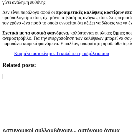
γίνει ανάληψη ευθύνης.
Δεν είναι παράλογο αφού οι
προαιρετικές καλύψεις κοστίζουν επι
προϋπολογισμό σου, όχι μόνο με βάση τις ανάγκες σου. Στις περισσ
τον χρόνο -ένα ποσό το οποίο εννοείται ότι αξίζει να δώσεις για να έ
Σχετικά με τα φυσικά φαινόμενα,
καλύπτονται οι υλικές ζημιές πο
ανεμοστρόβιλο. Για την ενεργοποίηση των καλύψεων μπορεί να σου
παραπάνω καιρικά φαινόμενα. Επιπλέον, απαραίτητη προϋπόθεση εί
Καμμένο αυτοκίνητο: Τι καλύπτει η ασφάλεια σου
Related posts:
Αστυνομικοί συλλαμβάνουν... αυτόνομο όχημα