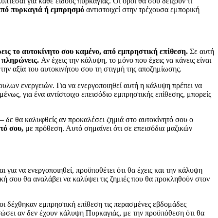
ύπτεσαι για κάθε είδους πυρκαγιάς. Οι όροι θα σου δείξουν τι
από πυρκαγιά ή εμπρησμό
αντιστοιχεί στην τρέχουσα εμπορική
ρεις το αυτοκίνητο σου καμένο, από εμπρηστική επίθεση.
Σε αυτή
 πληρώνεις.
Αν έχεις την κάλυψη, το μόνο που έχεις να κάνεις είναι
ην αξία του αυτοκινήτου σου τη στιγμή της αποζημίωσης.
υλων ενεργειών. Για να ενεργοποιηθεί αυτή η κάλυψη πρέπει να
μένως, για ένα αντίστοιχο επεισόδιο εμπρηστικής επίθεσης, μπορείς
– δε θα καλυφθείς αν προκαλέσει ζημιά στο αυτοκίνητό σου ο
τό σου,
με πρόθεση. Αυτό σημαίνει ότι σε επεισόδια μαζικών
ι για να ενεργοποιηθεί, προϋποθέτει ότι θα έχεις και την κάλυψη
ική σου θα αναλάβει να καλύψει τις ζημιές που θα προκληθούν στον
σοι δέχθηκαν εμπρηστική επίθεση τις περασμένες εβδομάδες
σώσει αν δεν έχουν κάλυψη Πυρκαγιάς, με την προϋπόθεση ότι θα