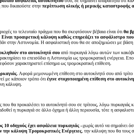
βόλαιο ασφάλειας αυτοκινήτου
σου, δε σημαίνει απαραίτητα ότι καλ
 που δικαιούστε στην
περίπτωση ολικής ή μερικής καταστροφής 
ριοχές το τελευταίο πράγμα που θα σκεφτόσουν βέβαια είναι ότι
θα β
.
Είναι προαιρετική κάλυψη καθώς επηρεάζει το ασφάλιστρο που
βάν στην Αστυνομία. Η ασφαλιστική σου θα σε αποζημιώσει με βάση τ
ροκληθούν στο αυτοκίνητό σου
από πυρκαγιά λόγω αυτών των κακόβο
αρακτηρίσει το επεισόδιο η Αστυνομία ως τρομοκρατική ενέργεια. Επο
εφόσον χαρακτηριστεί επίσημα ως τρομοκρατική επίθεση.
υρκαγιάς
. Αφορά μεμονωμένη επίθεση στο αυτοκίνητό σου από τρίτο 
νεί με κάποιον τρόπο ότι
έγινε στοχοποιημένη επίθεση στο αυτοκίνη
ένη κάλυψη.
ς που θα προκαλέσει το αυτοκίνητό σου σε τρίτους, λόγω πυρκαγιάς κα
ταδοθεί η πυρκαγιά σε άλλο όχημα ή άλλη περιουσία, τότε η ασφαλιστ
υς 10 οδηγούς έχει ασφάλεια πυρκαγιάς –
χωρίς αυτό να σημαίνει ό
υν την κάλυψη Τρομοκρατικές Ενέργειες
, την κάλυψη που θα τους 