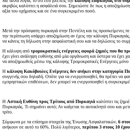
Με άλλα λόγια, το ότι εσύ βλέπεις την
κάλυψη Πυρκαγιάς στο συμ
ακριβώς καλύπτει η ασφάλειά σου. Σημειώστε δε πως η αποζημίωση
αξία του οχήματος και σε ένα συγκεκριμένο ποσό.
Μετά την πρόσφατη πυρκαγιά στην Πεντέλη και τις προσκείμενες πε
την περίπτωση υπάρχει αποζημίωση αν έχεις την κάλυψη Πυρκαγιάς
να κάνεις τη δήλωση στην ασφαλιστική σου και να δηλώσεις το συμ
Η κάλυψη από
τρομοκρατικές ενέργειες αφορά ζημιές που θα π
έχει γίνει ανάληψη ευθύνης από μία οργάνωση και ύστερα να έχει χ
να αποζημιωθείς μέσω της κάλυψης Τρομοκρατικές Ενέργειες μόνο 
Η
κάλυψη Κακόβουλες Ενέργειες δεν ανήκει στην κατηγορία Π
συγγενής σου δηλαδή. Οπότε για να ενεργοποιηθεί, θα πρέπει να φα
εμπρηστικών επιθέσεων, δεν μπορεί να ενεργοποιηθεί η συγκεκριμ
Η
Αστική Ευθύνη προς Τρίτους από Πυρκαγιά
καλύπτει τις ζημιέ
Πυρκαγιάς. Τι σημαίνει αυτό; Αν καίγεται το αυτοκίνητό σου και με
τρίτο.
Σύμφωνα με τα επίσημα στοιχεία της Ένωσης Ασφαλιστικών,
6 στο
ανήκουν σε αυτό το 60%. Πολύ λιγότεροι,
περίπου 3 στους 10 έχο