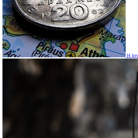
H Ιστ