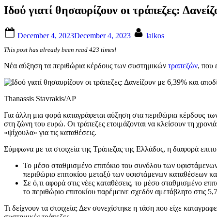
Ιδού γιατί θησαυρίζουν οι τράπεζες: Δανεί
Posted
By
December 4, 2023
December 4, 2023
laikos
on
This post has already been read 423 times!
Νέα αύξηση τα περιθώρια κέρδους των συστημικών
τραπεζών
, που
Thanassis Stavrakis/AP
Για άλλη μια φορά καταγράφεται αύξηση στα περιθώρια κέρδους τω
στη ζώνη του ευρώ. Οι τράπεζες ετοιμάζονται να κλείσουν τη χρονι
«ψίχουλα» για τις καταθέσεις.
Σύμφωνα με τα στοιχεία της Τράπεζας της Ελλάδος, η διαφορά επιτο
Το μέσο σταθμισμένο επιτόκιο του συνόλου των υφιστάμενων 
περιθώριο επιτοκίου μεταξύ των υφιστάμενων καταθέσεων και
Σε ό,τι αφορά στις νέες καταθέσεις, το μέσο σταθμισμένο επ
το περιθώριο επιτοκίου παρέμεινε σχεδόν αμετάβλητο στις 5,7
Τι δείχνουν τα στοιχεία; Δεν συνεχίστηκε η τάση που είχε καταγραφε
συστημικές τράπεζες.