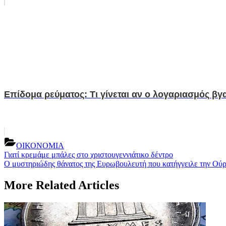
Επίδομα ρεύματος: Τι γίνεται αν ο λογαριασμός βγ
ΟΙΚΟΝΟΜΙΑ
Post
Previous
Γιατί κρεμάμε μπάλες στο χριστουγεννιάτικο δέντρο
Post:
Next
Ο μυστηριώδης θάνατος της Ευρωβουλευτή που κατήγγειλε την Ούρσ
navigation
Post:
More Related Articles