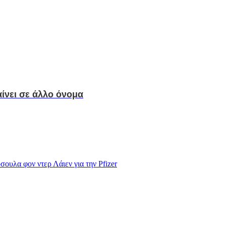
αίνει σε άλλο όνομα
ουλα φον ντερ Λάιεν για την Pfizer