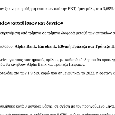
όταν ξεκίνησε η αύξηση επιτοκίων από την ΕΚΤ, ήταν μόλις στο 3,69% γ
κίων καταθέσεων και δανείων
ευρυνόμενη από τρίμηνο σε τρίμηνο διαφορά μεταξύ των επιτοκίων σε
υ κλάδου,
Alpha Bank, Eurobank, Εθνική Τράπεζα και Τράπεζα Π
κλείνει για τους συστημικούς ομίλους με καθαρά κέρδη που θα προσεγγ
πεδα θα κινηθούν Alpha Bank και Τράπεζα Πειραιώς.
ποτελέσματα των 1,9 δισ. ευρώ που σημειώθηκαν το 2022, η εφετινή 
αυξήθηκε κατά 3 μονάδες βάσης, σε σχέση με τον προηγούμενο μήνα
κοκυριά παρέμεινε αμετάβλητο στο 0,03%, ενώ το αντίστοιχο επιτόκι