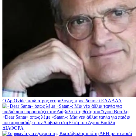
Ο Δρ Ovide, παιδίατρος νευρολόγος, προειδοποιεί
ΕΛΛΑΔΑ
«Dear Santa» όπως λέμε «Satan»: Μια νέα άθλια ταινία για παιδιά
που παρουσιάζει τον Διάβολο στη θέση του Άγιου Βασίλη
ΔΙΑΦΟΡΑ