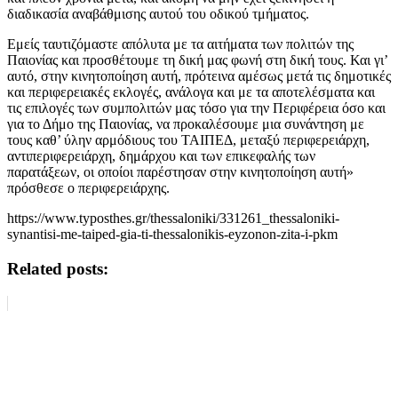
διαδικασία αναβάθμισης αυτού του οδικού τμήματος.
Εμείς ταυτιζόμαστε απόλυτα με τα αιτήματα των πολιτών της
Παιονίας και προσθέτουμε τη δική μας φωνή στη δική τους. Και γι’
αυτό, στην κινητοποίηση αυτή, πρότεινα αμέσως μετά τις δημοτικές
και περιφερειακές εκλογές, ανάλογα και με τα αποτελέσματα και
τις επιλογές των συμπολιτών μας τόσο για την Περιφέρεια όσο και
για το Δήμο της Παιονίας, να προκαλέσουμε μια συνάντηση με
τους καθ’ ύλην αρμόδιους του ΤΑΙΠΕΔ, μεταξύ περιφερειάρχη,
αντιπεριφερειάρχη, δημάρχου και των επικεφαλής των
παρατάξεων, οι οποίοι παρέστησαν στην κινητοποίηση αυτή»
πρόσθεσε ο περιφερειάρχης.
https://www.typosthes.gr/thessaloniki/331261_thessaloniki-
synantisi-me-taiped-gia-ti-thessalonikis-eyzonon-zita-i-pkm
Related posts: