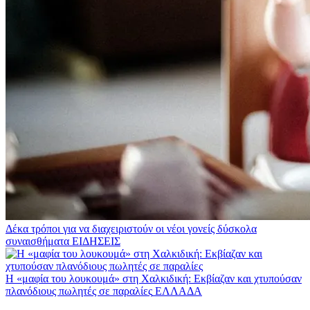
Δέκα τρόποι για να διαχειριστούν οι νέοι γονείς δύσκολα
συναισθήματα
ΕΙΔΗΣΕΙΣ
Η «μαφία του λουκουμά» στη Χαλκιδική: Εκβίαζαν και χτυπούσαν
πλανόδιους πωλητές σε παραλίες
ΕΛΛΑΔΑ