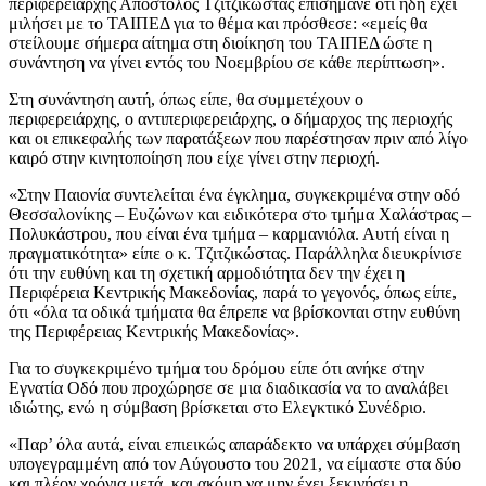
περιφερειάρχης Απόστολος Τζιτζικώστας επισήμανε ότι ήδη έχει
μιλήσει με το ΤΑΙΠΕΔ για το θέμα και πρόσθεσε: «εμείς θα
στείλουμε σήμερα αίτημα στη διοίκηση του ΤΑΙΠΕΔ ώστε η
συνάντηση να γίνει εντός του Νοεμβρίου σε κάθε περίπτωση».
Στη συνάντηση αυτή, όπως είπε, θα συμμετέχουν ο
περιφερειάρχης, ο αντιπεριφερειάρχης, ο δήμαρχος της περιοχής
και οι επικεφαλής των παρατάξεων που παρέστησαν πριν από λίγο
καιρό στην κινητοποίηση που είχε γίνει στην περιοχή.
«Στην Παιονία συντελείται ένα έγκλημα, συγκεκριμένα στην οδό
Θεσσαλονίκης – Ευζώνων και ειδικότερα στο τμήμα Χαλάστρας –
Πολυκάστρου, που είναι ένα τμήμα – καρμανιόλα. Αυτή είναι η
πραγματικότητα» είπε ο κ. Τζιτζικώστας. Παράλληλα διευκρίνισε
ότι την ευθύνη και τη σχετική αρμοδιότητα δεν την έχει η
Περιφέρεια Κεντρικής Μακεδονίας, παρά το γεγονός, όπως είπε,
ότι «όλα τα οδικά τμήματα θα έπρεπε να βρίσκονται στην ευθύνη
της Περιφέρειας Κεντρικής Μακεδονίας».
Για το συγκεκριμένο τμήμα του δρόμου είπε ότι ανήκε στην
Εγνατία Οδό που προχώρησε σε μια διαδικασία να το αναλάβει
ιδιώτης, ενώ η σύμβαση βρίσκεται στο Ελεγκτικό Συνέδριο.
«Παρ’ όλα αυτά, είναι επιεικώς απαράδεκτο να υπάρχει σύμβαση
υπογεγραμμένη από τον Αύγουστο του 2021, να είμαστε στα δύο
και πλέον χρόνια μετά, και ακόμη να μην έχει ξεκινήσει η