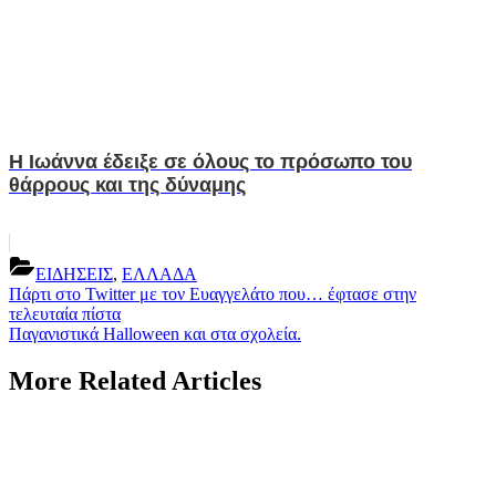
Η Ιωάννα έδειξε σε όλους το πρόσωπο του
θάρρους και της δύναμης
ΕΙΔΗΣΕΙΣ
,
ΕΛΛΑΔΑ
Post
Previous
Πάρτι στο Twitter με τον Ευαγγελάτο που… έφτασε στην
Post:
τελευταία πίστα
navigation
Next
Παγανιστικά Halloween και στα σχολεία.
Post:
More Related Articles