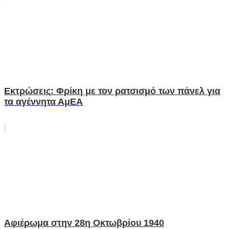
Εκτρώσεις: Φρίκη με τον ρατσισμό των πάνελ για
τα αγέννητα ΑμΕΑ
Αφιέρωμα στην 28η Οκτωβρίου 1940