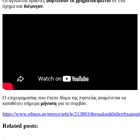
Οι άγνωστοι δράστες
φόρτωσαν το χρηματοκιβώτιο
σε ένα
όχημα και
διέφυγαν
.
Ο επιχειρηματίας που έπεσε θύμα της ληστείας αναμένεται να
καταθέσει σήμερα
μήνυση
για το συμβάν.
https://www.ethnos.gr/greece/article/213803/thessalonikhdierrhxans
Related posts: