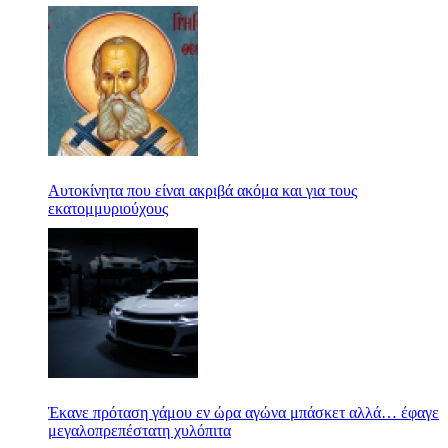
από την δοκιμαζόμενη ετερόφυλη;)
Αυτοκίνητα που είναι ακριβά ακόμα και για τους
εκατομμυριούχους
Έκανε πρόταση γάμου εν ώρα αγώνα μπάσκετ αλλά… έφαγε
μεγαλοπρεπέστατη χυλόπιτα