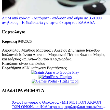
ΑΦΜ από κούνια: «Αυτόματη» απόδοση από αύριο σε 350.000
ανηλίκους – Η διαδικασία για την απόκτησή του
ΕΛΛΑΔΑ
Εορτολόγιο
Κυριακή
9/8/2026
Αποστόλου Ματθίου Μαρτύρων Αλεξίου Δημητρίου Ιακώβου
Ιουλιανού Ιωάννου Λεοντίου Μαρκιανού Πέτρου Φωτίου Μαρίας
και Μάρθας και Αντωνίου του Αλεξανδρέως
Κατάλυση οίνου και ελαίου
Εορτάζουν:
ΔΕΝ υπάρχουν Εορτάζοντες
ΔΙΑΦΟΡΑ ΘΕΜΑΤΑ
Ἅγιος Γρηγόριος ὁ Θεολόγος: «ΜΗ ΜΟΙ ΤΟΝ ΑΚΡΟΝ
ΤΩΝ ΟΝΩΝ…» (Καλύτερη η ομοφυλοφιλική «οικογένεια»