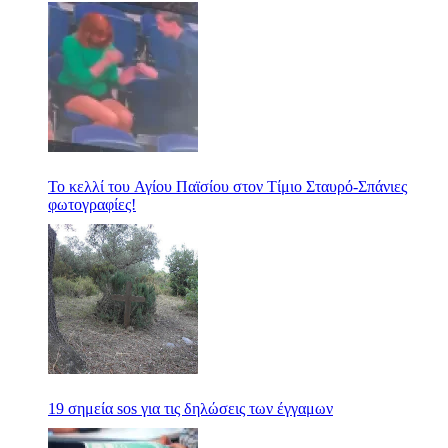
Το κελλί του Αγίου Παϊσίου στον Τίμιο Σταυρό-Σπάνιες
φωτογραφίες!
19 σημεία sos για τις δηλώσεις των έγγαμων