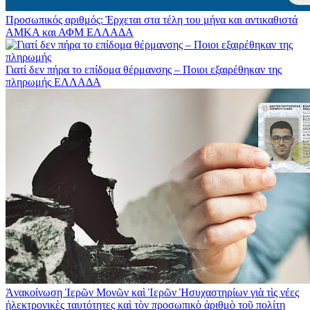
Προσωπικός αριθμός: Έρχεται στα τέλη του μήνα και αντικαθιστά
ΑΜΚΑ και ΑΦΜ
ΕΛΛΑΔΑ
Γιατί δεν πήρα το επίδομα θέρμανσης – Ποιοι εξαιρέθηκαν της
πληρωμής
ΕΛΛΑΔΑ
Ἀνακοίνωση Ἱερῶν Μονῶν καὶ Ἱερῶν Ἡσυχαστηρίων γιὰ τὶς νέες
ἠλεκτρονικὲς ταυτότητες καὶ τὸν προσωπικὸ ἀριθμὸ τοῦ πολίτη