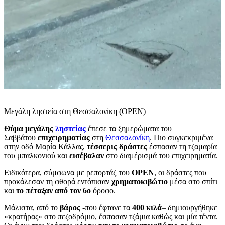
Μεγάλη ληστεία στη Θεσσαλονίκη (OPEN)
Θύμα μεγάλης
ληστείας
έπεσε τα ξημερώματα του
Σαββάτου
επιχειρηματίας
στη
Θεσσαλονίκη
. Πιο συγκεκριμένα
στην οδό Μαρία Κάλλας,
τέσσερις δράστες
έσπασαν τη τζαμαρία
του μπαλκονιού και
εισέβαλαν
στο διαμέρισμά του επιχειρηματία.
Ειδικότερα, σύμφωνα με ρεπορτάζ του
OPEN
, οι δράστες που
προκάλεσαν τη φθορά εντόπισαν
χρηματοκιβώτιο
μέσα στο σπίτι
και
το πέταξαν από τον 6ο
όροφο.
Μάλιστα, από το
βάρος
-που έφτανε τα
400 κιλά
– δημιουργήθηκε
«κρατήρας» στο πεζοδρόμιο, έσπασαν τζάμια καθώς και μία τέντα.