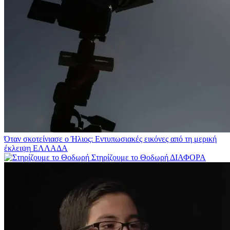
Όταν σκοτείνιασε ο Ήλιος: Εντυπωσιακές εικόνες από τη μερική
έκλειψη
ΕΛΛΑΔΑ
Στηρίζουμε το Θοδωρή
ΔΙΑΦΟΡΑ