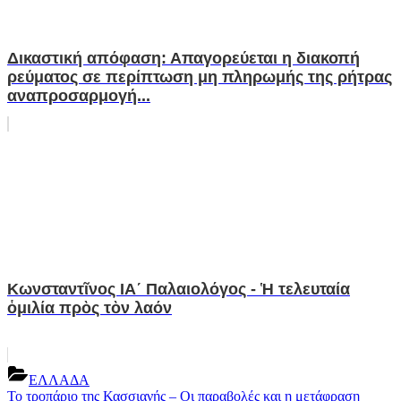
Δικαστική απόφαση: Απαγορεύεται η διακοπή
ρεύματος σε περίπτωση μη πληρωμής της ρήτρας
αναπροσαρμογή...
Κωνσταντῖνος ΙΑ´ Παλαιολόγος - Ἡ τελευταία
ὁμιλία πρὸς τὸν λαόν
ΕΛΛΑΔΑ
Post
Previous
Το τροπάριο της Κασσιανής – Oι παραβολές και η μετάφραση