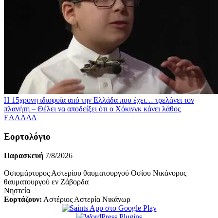
Η 15χρονη ιδιοφυΐα από την Ελλάδα που έχει… τρελάνει τον
πλανήτη – Θέλει να αποδείξει ότι ο Χόκινγκ κάνει λάθος
ΕΛΛΑΔΑ
Εορτολόγιο
Παρασκευή
7/8/2026
Οσιομάρτυρος Αστερίου θαυματουργού Οσίου Νικάνορος
θαυματουργού εν Ζάβορδα
Νηστεία
Εορτάζουν:
Αστέριος Αστερία Νικάνωρ