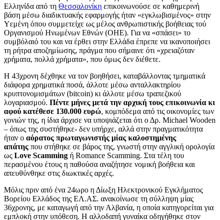
Ελληνίδα από τη
Θεσσαλονίκη
επικοινωνούσε σε καθημερινή
βάση μέσω διαδικτυακής εφαρμογής ήταν «εγκλωβισμένος» στην
Υεμένη όπου συμμετείχε ως μέλος ανθρωπιστικής βοήθειας τού
Οργανισμού Ηνωμένων Εθνών (ΟΗΕ). Για να «σπάσει» το
συμβόλαιό του και να έρθει στην Ελλάδα έπρεπε να ικανοποιήσει
τη ρήτρα αποζημίωσης, πράγμα που σήμαινε ότι «χρειαζόταν
χρήματα, πολλά χρήματα», που όμως δεν διέθετε.
Η 43χρονη δέχθηκε να τον βοηθήσει, καταβάλλοντας τμηματικά
διάφορα χρηματικά ποσά, άλλοτε μέσω ανταλλακτηρίου
κρυπτονομισμάτων (bitcoin) κι άλλοτε μέσω τραπεζικού
λογαριασμού.
Πέντε μήνες μετά την αρχική τους επικοινωνία κι
αφού κατέθεσε 130.000 ευρώ
, κομπόδεμα από τις οικονομίες των
γονιών της, η ίδια άρχισε να υποψιάζεται ότι ο Δρ. Michael Wooden
– όπως της συστήθηκε- δεν υπήρχε, αλλά στην πραγματικότητα
ήταν ο
αόρατος πρωταγωνιστής μίας καλοστημένης
απάτης
που στήθηκε σε βάρος της, γνωστή στην αγγλική ορολογία
ως
Love
Scamming
ή Romance Scamming. Στα τέλη του
περασμένου έτους η παθούσα αναζήτησε νομική βοήθεια και
απευθύνθηκε στις διωκτικές αρχές.
Μόλις πριν από ένα 24ωρο η Δίωξη Ηλεκτρονικού Εγκλήματος
Βορείου Ελλάδος της ΕΛ.ΑΣ. ανακοίνωσε τη σύλληψη μίας
36χρονης, με καταγωγή από την Αλβανία, η οποία κατηγορείται για
εμπλοκή στην υπόθεση. Η αλλοδαπή γυναίκα οδηγήθηκε στον