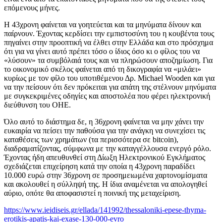
επόμενους μήνες.
Η 43χρονη φαίνεται να γοητεύεται και τα μηνύματα δίνουν και
παίρνουν. Έχοντας κερδίσει την εμπιστοσύνη του η κουβέντα τους
πηγαίνει στην προοπτική να έλθει στην Ελλάδα και στο πρόσχημα
ότι για να γίνει αυτό πρέπει τόσο ο ίδιος όσο κι ο φίλος του να
«λύσουν» τα συμβόλαιά τους και να πληρώσουν αποζημίωση. Για
το οικονομικό σκέλος φαίνεται από τη δικογραφία να «μιλάει»
κυρίως με τον φίλο του υποτιθέμενου Δρ. Michael Wooden και για
να την πείσουν ότι δεν πρόκειται για απάτη της στέλνουν μηνύματα
με συγκεκριμένες οδηγίες και αποστολέα που φέρει ηλεκτρονική
διεύθυνση του ΟΗΕ.
Όλο αυτό το διάστημα δε, η 36χρονη φαίνεται να μην χάνει την
ευκαιρία να πείσει την παθούσα για την ανάγκη να συνεχίσει τις
καταθέσεις των χρημάτων (τα περισσότερα σε bitcoin),
διαδραματίζοντας, σύμφωνα με την καταγγέλλουσα ενεργό ρόλο.
Έχοντας ήδη απευθυνθεί στη Δίωξη Ηλεκτρονικού Εγκλήματος
σχεδιάζεται επιχείρηση κατά την οποία η 43χρονη παραδίδει
10.000 ευρώ στην 36χρονη σε προσημειωμένα χαρτονομίσματα
και ακολουθεί η σύλληψή της. Η ίδια αναμένεται να απολογηθεί
αύριο, οπότε θα αποφασιστεί η ποινική της μεταχείριση.
https://www.ieidiseis.gr/ellada/141992/thessaloniki-epese-thyma-
erotikis-apatis-kai-exase-130-000-evro