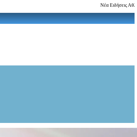
Νέα Ειδήσεις Αθλητικά Τεχν