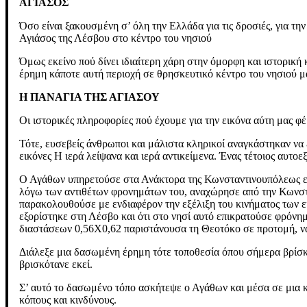
ΑΓΙΑΣΟΣ
Όσο είναι ξακουσμένη σ’ όλη την Ελλάδα για τις δροσιές, για τη
Αγιάσος της Λέσβου στο κέντρο του νησιού
Όμως εκείνο πού δίνει ιδιαίτερη χάρη στην όμορφη και ιστορική
έρημη κάποτε αυτή περιοχή σε θρησκευτικό κέντρο του νησιού μ
Η ΠΑΝΑΓΙΑ ΤΗΣ ΑΓΙΑΣΟΥ
Οι ιστορικές πληροφορίες πού έχουμε για την εικόνα αύτη μας φέ
Τότε, ευσεβείς άνθρωποι και μάλιστα κληρικοί αναγκάστηκαν να 
εικόνες Η ιερά λείψανα και ιερά αντικείμενα. Ένας τέτοιος αυτο
Ο Αγάθων υπηρετούσε στα Ανάκτορα της Κωνσταντινουπόλεως επί
λόγω των αντιθέτων φρονημάτων του, αναχώρησε από την Κωνστα
παρακολουθούσε με ενδιαφέρον την εξέλιξη του κινήματος των ε
εξορίστηκε στη Λέσβο και ότι στο νησί αυτό επικρατούσε φρόνημ
διαστάσεων 0,56X0,62 παριστάνουσα τη Θεοτόκο σε προτομή, να 
Διάλεξε μια δασωμένη έρημη τότε τοποθεσία όπου σήμερα βρίσκ
βρισκότανε εκεί.
Σ’ αυτό το δασωμένο τόπο ασκήτεψε ο Αγάθων και μέσα σε μια κρ
κόπους και κινδύνους.