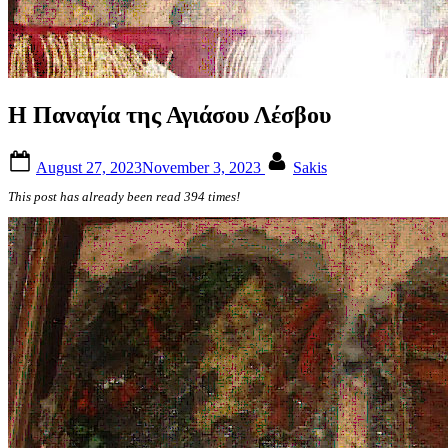
Η Παναγία της Αγιάσου Λέσβου
Posted
By
August 27, 2023
November 3, 2023
Sakis
on
This post has already been read 394 times!