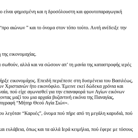
τόσο είναι φημισμένη και η δροσόλουστη και φρουτοπαραγωγική
προ αιώνων ” και το όνομα στον τόπο τούτο. Αυτή ανέδειξε την
 της εικονομαχίας.
α σωθούν, αλλά και να σώσουν απ’ τη μανία της καταστροφής ιερές
ήρξε εικονομάχος. Επειδή περιέπεσε στη δυσμένεια του Βασιλέως,
ν Χριστιανών ήτο εικονόφιλο. Έμεινε εκεί δώδεκα χρόνια και
ία, πού είχε αγωνισθεί για την επαναφορά των Αγίων εικόνων
ντας μαζί του μια αρχαία βυζαντινή εικόνα της Παναγίας,
επιγραφή “Μήτηρ Θεού Αγία Σιών».
υ λεγόταν “Καρυές”, όνομα πού πήρε από τη μεγάλη καρυδιά, πού
αι ευλάβεια, όπως και τα αλλά Ιερά κειμήλια, πού έφερε με τόσους