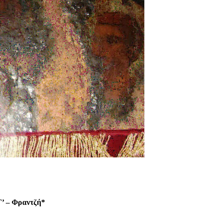
’ – Φραντζή*