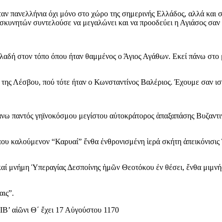
αν πανελλήνια όχι μόνο στο χώρο της σημερινής Ελλάδος, αλλά και σ
κυνητών συντελούσε να μεγαλώνει και να προοδεύει η Αγιάσος σαν 
ηλαδή στον τόπο όπου ήταν θαμμένος ο Άγιος Αγάθων. Εκεί πάνω στο
ή της Λέσβου, πού τότε ήταν ο Κωνσταντίνος Βαλέριος. Έχουμε σαν ισ
ράνω παντός γηϊνοκόσμου μεγίστου αὐτοκράτορος ἁπαξαπάσης Βυζαντ
όπου καλούμενον “Καρυαί” ἔνθα ἐνθρονισμένη ἱερά σκήτη ἀπεικόνισι
ι καί μνήμη Ὑπεραγίας Δεσποίνης ἡμῶν Θεοτόκου ἐν θέσει, ἔνθα μι
ις”.
Β’ αἰῶνι Θ΄ ἔχει 17 Αὐγούστου 1170