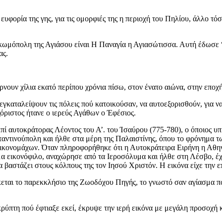
ν ευφορία της γης, για τις ομορφιές της η περιοχή του Πηλίου, άλλο 
 κωμόπολη της Αγιάσου είναι Η Παναγία η Αγιασώτισσα. Αυτή έδωσε “
ας.
ρνουν χίλια εκατό περίπου χρόνια πίσω, στον ένατο αιώνα, στην εποχή
εγκαταλείψουν τις πόλεις πού κατοικούσαν, να αυτοεξορισθούν, για ν
εξόριστος ήτανε ο ιερεύς Αγάθων ο Έφέσιος.
 αυτοκράτορας Λέοντος του Α’. του Ίσαύρου (775-780), ο όποιος υπ
ντινούπολη και ήλθε στα μέρη της Παλαιστίνης, όπου το φρόνημα τω
ικονομάχων. Όταν πληροφορήθηκε ότι η Αυτοκράτειρα Ειρήνη η Αθηνα
α εικονόφιλο, αναχώρησε από τα Ιεροσόλυμα και ήλθε στη Λέσβο, έχο
βαστάζει στους κόλπους της τον Ιησού Χριστόν. Η εικόνα είχε την 
εται το παρεκκλήσιο της Ζωοδόχου Πηγής, το γνωστό σαν αγίασμα πο
ύπτη πού έφτιαξε εκεί, έκρυψε την ιερή εικόνα με μεγάλη προσοχή κ