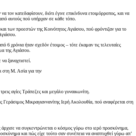
να τον κατεδαφίσουν, διότι έγινε επικίνδυνα ετοιμόρροπος, και να
ι από αυτούς πού υπήρχαν σε κάθε τόπο.
αι των προεστών της Κοινότητος Αγιάσου, πού φρόντιζαν για το
Αγιάσου.
πό 6 χρόνια ήταν σχεδόν έτοιμος – τότε έκαμαν τις τελευταίες
μα της Αγιάσου.
 να ξαναχτιστεί.
 στη Μ. Ασία για την
τρεις αγίες Τράπεζες και μεγάλο γυναικωνίτη.
 Γεράσιμος Μικραγιαννανίτης Ιερή Ακολουθία, πού αναφέρεται στη
ς άρχισε να συγκεντρώνεται ο κόσμος γύρω στο ιερό προσκύνημα,
Προσκύνημα και πώς είχε τούτο σαν συνέπεια να αναπτυχθεί γύρω απ’