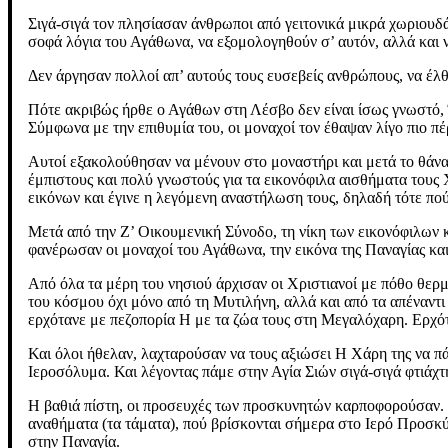
Σιγά-σιγά τον πλησίασαν άνθρωποι από γειτονικά μικρά χωριουδ
σοφά λόγια του Αγάθωνα, να εξομολογηθούν σ’ αυτόν, αλλά και ν
Δεν άργησαν πολλοί απ’ αυτούς τους ευσεβείς ανθρώπους, να έλθ
Πότε ακριβώς ήρθε ο Αγάθων στη Λέσβο δεν είναι ίσως γνωστό, Ί
Σύμφωνα με την επιθυμία του, οι μοναχοί τον έθαψαν λίγο πιο π
Αυτοί εξακολούθησαν να μένουν στο μοναστήρι και μετά το θάνα
έμπιστους και πολύ γνωστούς για τα εικονόφιλα αισθήματα τους Χ
εικόνων και έγινε η λεγόμενη αναστήλωση τους, δηλαδή τότε πού
Μετά από την Ζ’ Οικουμενική Σύνοδο, τη νίκη των εικονόφιλων κ
φανέρωσαν οι μοναχοί του Αγάθωνα, την εικόνα της Παναγίας και
Από όλα τα μέρη του νησιού άρχισαν οι Χριστιανοί με πόθο θερ
του κόσμου όχι μόνο από τη Μυτιλήνη, αλλά και από τα απέναντι
ερχότανε με πεζοπορία Η με τα ζώα τους στη Μεγαλόχαρη. Ερχότ
Και όλοι ήθελαν, λαχταρούσαν να τους αξιώσει Η Χάρη της να πά
Ιεροσόλυμα. Και λέγοντας πάμε στην Αγία Σιών σιγά-σιγά φτιάχτ
Η βαθιά πίστη, οι προσευχές των προσκυνητών καρποφορούσαν. 
αναθήματα (τα τάματα), πού βρίσκονται σήμερα στο Ιερό Προσκύ
στην Παναγία.