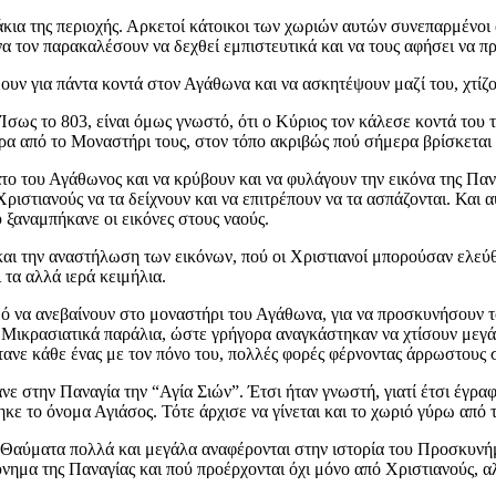
άκια της περιοχής. Αρκετοί κάτοικοι των χωριών αυτών συνεπαρμένοι
α τον παρακαλέσουν να δεχθεί εμπιστευτικά και να τους αφήσει να πρ
ουν για πάντα κοντά στον Αγάθωνα και να ασκητέψουν μαζί του, χτίζο
σως το 803, είναι όμως γνωστό, ότι ο Κύριος τον κάλεσε κοντά του 
έρα από το Μοναστήρι τους, στον τόπο ακριβώς πού σήμερα βρίσκεται 
το του Αγάθωνος και να κρύβουν και να φυλάγουν την εικόνα της Παν
ριστιανούς να τα δείχνουν και να επιτρέπουν να τα ασπάζονται. Και αυ
 ξαναμπήκανε οι εικόνες στους ναούς.
αι την αναστήλωση των εικόνων, πού οι Χριστιανοί μπορούσαν ελεύθερ
 τα αλλά ιερά κειμήλια.
μό να ανεβαίνουν στο μοναστήρι του Αγάθωνα, για να προσκυνήσουν τ
 Μικρασιατικά παράλια, ώστε γρήγορα αναγκάστηκαν να χτίσουν μεγάλ
ανε κάθε ένας με τον πόνο του, πολλές φορές φέρνοντας άρρωστους 
νε στην Παναγία την “Αγία Σιών”. Έτσι ήταν γνωστή, γιατί έτσι έγρα
ηκε το όνομα Αγιάσος. Τότε άρχισε να γίνεται και το χωριό γύρω από 
Θαύματα πολλά και μεγάλα αναφέρονται στην ιστορία του Προσκυνήμα
νημα της Παναγίας και πού προέρχονται όχι μόνο από Χριστιανούς, 