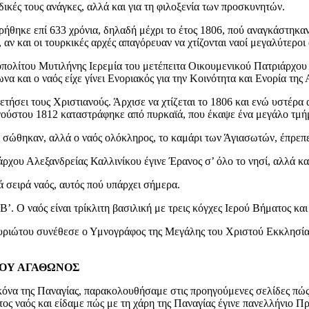
 δικές τους ανάγκες, αλλά και για τη φιλοξενία των προσκυνητών.
ρήθηκε επί 633 χρόνια, δηλαδή μέχρι το έτος 1806, πού αναγκάστηκαν 
 αν και οι τουρκικές αρχές απαγόρευαν να χτίζονται ναοί μεγαλύτερο
πολίτου Μυτιλήνης Ιερεμία του μετέπειτα Οικουμενικού Πατριάρχου κ
να και ο ναός είχε γίνει Ενοριακός για την Κοινότητα και Ενορία της 
τήσει τους Χριστιανούς. Άρχισε να χτίζεται το 1806 και ενώ υστέρα α
υγούστου 1812 καταστράφηκε από πυρκαϊά, που έκαψε ένα μεγάλο τμή
ες σώθηκαν, αλλά ο ναός ολόκληρος, το καμάρι των Άγιασωτών, έπρεπε
χου Αλεξανδρείας Καλλινίκου έγινε Έρανος σ’ όλο το νησί, αλλά και
ά σειρά ναός, αυτός πού υπάρχει σήμερα.
. Ο ναός είναι τρίκλιτη βασιλική με τρεις κόγχες Ιερού Βήματος και 
υριώτου συνέθεσε ο Υμνογράφος της Μεγάλης του Χριστού Εκκλησίας
ΙΟΥ ΑΓΑΘΩΝΟΣ
ικόνα της Παναγίας, παρακολουθήσαμε στις προηγούμενες σελίδες πώ
ρίτος ναός και είδαμε πώς με τη χάρη της Παναγίας έγινε πανελλήνιο 