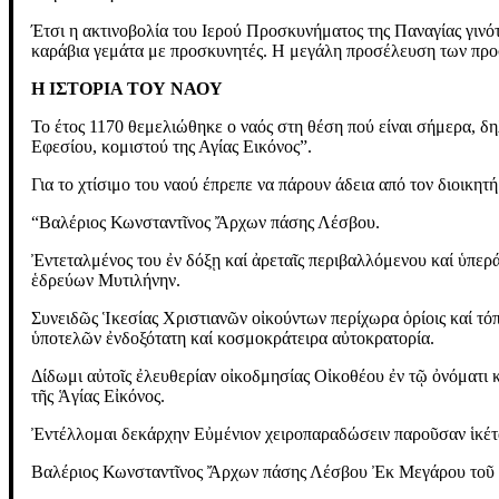
Έτσι η ακτινοβολία του Ιερού Προσκυνήματος της Παναγίας γινότ
καράβια γεμάτα με προσκυνητές. Η μεγάλη προσέλευση των προσ
Η ΙΣΤΟΡΙΑ ΤΟΥ ΝΑΟΥ
Το έτος 1170 θεμελιώθηκε ο ναός στη θέση πού είναι σήμερα, δ
Εφεσίου, κομιστού της Αγίας Εικόνος”.
Για το χτίσιμο του ναού έπρεπε να πάρουν άδεια από τον διοικητ
“Βαλέριος Κωνσταντῖνος Ἄρχων πάσης Λέσβου.
Ἐντεταλμένος του ἐν δόξῃ καί ἀρεταῖς περιβαλλόμενου καί ὑπε
ἑδρεύων Μυτιλήνην.
Συνειδῶς Ἱκεσίας Χριστιανῶν οἰκούντων περίχωρα ὁρίοις καί τ
ὑποτελῶν ἐνδοξότατη καί κοσμοκράτειρα αὐτοκρατορία.
Δίδωμι αὐτοῖς ἐλευθερίαν οἰκοδμησίας Οἰκοθέου ἐν τῷ ὀνόματ
τῆς Ἁγίας Εἰκόνος.
Ἐντέλλομαι δεκάρχην Εὐμένιον χειροπαραδώσειν παροῦσαν ἱκέτα
Βαλέριος Κωνσταντῖνος Ἄρχων πάσης Λέσβου Ἐκ Μεγάρου τοῦ Ι