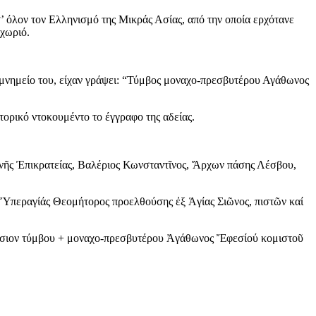
’ όλον τον Ελληνισμό της Μικράς Ασίας, από την οποία ερχότανε
χωριό.
 μνημείο του, είχαν γράψει: “Τύμβος μοναχο-πρεσβυτέρου Αγάθωνος
τορικό ντοκουμέντο το έγγραφο της αδείας.
ινῆς Ἐπικρατείας, Βαλέριος Κωνσταντῖνος, Ἄρχων πάσης Λέσβου,
ς Ὕπεραγίάς Θεομήτορος προελθούσης ἐξ Ἁγίας Σιῶνος, πιστῶν καί
μνήσιον τύμβου + μοναχο-πρεσβυτέρου Ἀγάθωνος Ἔφεσίού κομιστοῦ