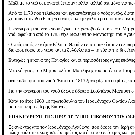
Μαζί με το ναό οι μοναχοί έχτισαν πολλά κελλιά όχι μόνο για τις
Από το 1173 πού τελείωσε και εγκαινιάστηκε ο ναός αυτός, διατη
χτίσουν στην ίδια θέση νέο ναό, πολύ μεγαλύτερο από τον πρώτο,
Η ανέγερση του νέου ναού έγινε με πρωτοβουλία του τότε Μητρο
ναό, αφού πια από το 1783 είχε διαλυθεί το Μοναστήρι του Αγάθω
Ο ναός αυτός δεν ήταν θέλημα Θεού να διατηρηθεί και να εξυπηρε
διακοσμήσεις του ναού και τα ξυλόγλυπτα – τη νύχτα της 6ης Α
Ευτυχώς η εικόνα της Παναγίας και οι περισσότερες αγίες εικόν
Με ενέργειες του Μητροπολίτου Μυτιλήνης του μετέπειτα Πατριάρ
ανοικοδόμηση του ναού. Έτσι στα 1815 ξαναχτίζεται ο τρίτος κατ
Για την ανέγερση του ναού έδωσε άδεια ο Σουλτάνος Μαχμούτ ο Β’
Κατά το έτος 1963 με πρωτοβουλία του Ιερομόναχου Φωτίου Λα
μετακομιδή της Ιερής Εικόνος.
ΕΠΑΝΕΥΡΕΣΗ ΤΗΣ ΠΡΩΤΟΤΥΠΗΣ ΕΙΚΟΝΟΣ ΤΟΥ ΟΣ
Ξεκινώντας από τον Ιερομόναχο Αγάθωνα, πού έφερε την Ιερή ε
πώς χρειάστηκε να χτιστεί ο πρώτος και έπειτα ο δεύτερος και τ