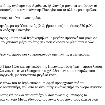
 από την αγιότητα του Αγάθωνα, ήθελαν όχι μόνο να ακούσουν τα
οσκυνήσουν την εικόνα της Παναγίας και τα άλλα ιερά κειμήλια.
ντας εκεί ένα μοναστηράκι.
την ήμερα της Υπαπαντής (2 Φεβρουαρίου) του έτους 830 μ.Χ.
ο ναός της Παναγίας.
αγίας και τα αλλά Ιερά κειμήλια με μεγάλη προσοχή και μόνο σε
τό γινότανε μέχρι το έτος 842 πού νίκησαν οι φίλοι των ιερών
α να τιμούν και να προσκυνούν τιμητικά τις ιερές εικόνες,
ο Τίμιο ξύλο και την εικόνα της Παναγίας. Τόση ήταν η προσέλευση
ο ναό, ώστε να εξυπηρετεί τις χιλιάδες των προσκυνητών, πού
συγγενείς, με αφάνταστα μεγάλο κόπο.
φε πάνω του το Ιερό εικόνισμα, αφού προερχόταν από τα
το Μοναστήρι, πού από το όνομα της εικόνας πήρε το όνομα Αγιάσος.
τος και πολλά απ’ αυτά έχουν σαν αιώνιους μάρτυρες τα
αλλά και από Μωαμεθανούς, πού πάνω στον πόνο τους κατέφευγαν