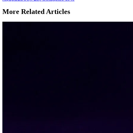
navigation
Post:
More Related Articles