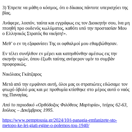
3) Έπρεπε να μάθη ο κόσμος, ότι ο δίκαιος πάντοτε υπερισχύει της
βίας.
Ανάφερε, λοιπόν, ταύτα και εγγράφως εις τον Διοικητήν σου, ίνα μη
πτοηθή προ ουδενός κωλύματος, καθότι υπό την προστασίαν Μου
ο Ελληνικός Στρατός θα νικήση!».
Μεθ’ ο εν τη εξαφανίσει Της οι οφθαλμοί μου εθαμβώθησαν.
Εν τέλει συνήλθον εν μέρει και κατηυθύνθην αμέσως εις την
σκηνήν υμών, όπου έξωθι ταύτης ανέφερον υμίν το συμβάν
προφορικώς.
Νικόλαος Γκάτζαρος
Μετά από την εμφάνισι αυτή, όλοι μας οι στρατιώτες εδώσαμε τον
φτωχό όβολό μας και με προθυμία κτίσθηκε στο μέρος αυτό ο ναός
της Παναγίας.
Από το περιοδικό «Ορθόδοξος Φιλόθεος Μαρτυρία», τεύχος 62-63,
Ιούλιος – Δεκέμβριος 1995.
https://www.pemptousia.gr/2024/10/i-panagia-emfanizete-sto-
metopo-ke-lei-giati-egine-o-polemos-tou-1940/