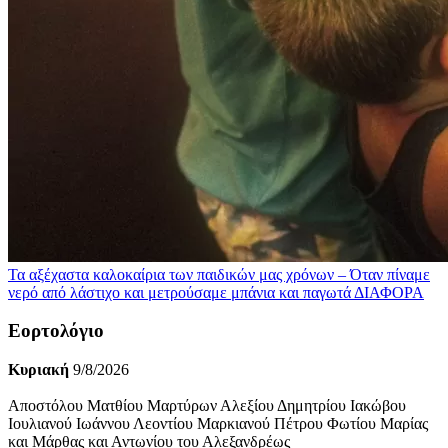
Τα αξέχαστα καλοκαίρια των παιδικών μας χρόνων – Όταν πίναμε
νερό από λάστιχο και μετρούσαμε μπάνια και παγωτά
ΔΙΑΦΟΡΑ
Εορτολόγιο
Κυριακή
9/8/2026
Αποστόλου Ματθίου Μαρτύρων Αλεξίου Δημητρίου Ιακώβου
Ιουλιανού Ιωάννου Λεοντίου Μαρκιανού Πέτρου Φωτίου Μαρίας
και Μάρθας και Αντωνίου του Αλεξανδρέως