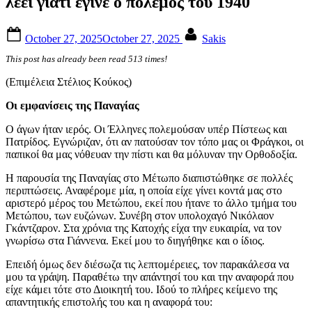
λέει γιατί έγινε ο πόλεμος του 1940
Posted
By
October 27, 2025
October 27, 2025
Sakis
on
This post has already been read 513 times!
(Επιμέλεια Στέλιος Κούκος)
Οι εμφανίσεις της Παναγίας
Ο άγων ήταν ιερός. Οι Έλληνες πολεμούσαν υπέρ Πί­στεως και
Πατρίδος. Εγνώριζαν, ότι αν πατούσαν τον τόπο μας οι Φράγκοι, οι
παπικοί θα μας νόθευαν την πίστι και θα μόλυναν την Ορθοδοξία.
Η παρουσία της Παναγίας στο Μέτωπο διαπιστώθηκε σε πολλές
περιπτώσεις. Αναφέρομε μία, η οποία είχε γίνει κοντά μας στο
αριστερό μέρος του Μετώπου, εκεί που ήτανε το άλλο τμήμα του
Μετώπου, των ευζώνων. Συνέβη στον υπολοχαγό Νικόλαον
Γκάντζαρον. Στα χρόνια της Κατοχής είχα την ευκαιρία, να τον
γνωρίσω στα Γιάννενα. Εκεί μου το διηγήθηκε και ο ίδιος.
Επειδή όμως δεν διέσωζα τις λεπτομέρειες, τον παρακάλεσα να
μου τα γράψη. Παραθέτω την απάντησί του και την αναφορά που
είχε κάμει τότε στο Διοικητή του. Ιδού το πλήρες κείμενο της
απαντητικής επιστολής του και η αναφορά του: