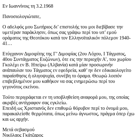
Εν Ιωαννίνοις τη 3.2.1968
Πανοσιολογιώτατε,
Ο αδελφός μου Σωτήριος δι’ επιστολής του μοι διεβίβασε την
υμετέραν παράκλησιν, όπως σας γράψω περί του υπ’ εμού
οράματος της Θεοτόκου κατά τον Ελληνοϊταλικόν πόλεμον 1940-
41…
Ετύγχανον Διμοιρίτης της Γ’ Διμοιρίας (2ου Λόχου, Ι Τάγματος,
40ου Συντάγματος Ευζώνων), ότε εις την περιοχήν Α’, του χωρίου
Γκολέμι εν Β. Ηπείρω (Αλβανία) κατά μίαν προσωρινήν
ανάπαυλαν του Τάγματος εν εφεδρεία, καθ’ ην δεν εδικαιολογείτο
παραίσθησις ή ολιγοψυχία, συνέβη το όραμα. Θεωρώ λοιπόν
επιβεβλημένον μου καθήκον να σας ενημερώσω περί του
γεγονότος εκείνου.
Τούτο περιγράφεται εν τη υποβληθείση αναφορά μου, της οποίας
ακριβές αντίγραφον σας εγκλείω.
Επειδή ως Χριστιανός δεν επιθυμώ θόρυβον περί το όνομά μου,
παρακαλείσθε θερμότατα, όπως μείνω άγνωστος, πράγμα όπερ έχω
και ως αρχήν.
Μετά σεβασμού
Νικόλαος Γκάτζαρος