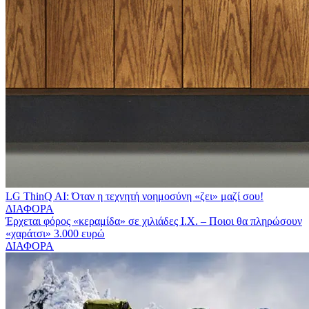
LG ThinQ AI: Όταν η τεχνητή νοημοσύνη «ζει» μαζί σου!
ΔΙΑΦΟΡΑ
Έρχεται φόρος «κεραμίδα» σε χιλιάδες Ι.Χ. – Ποιοι θα πληρώσουν
«χαράτσι» 3.000 ευρώ
ΔΙΑΦΟΡΑ