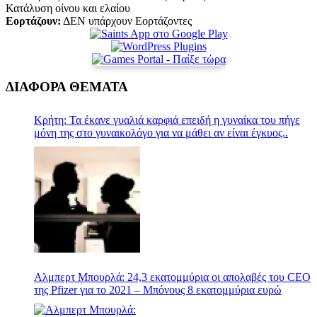
Κατάλυση οίνου και ελαίου
Εορτάζουν:
ΔΕΝ υπάρχουν Εορτάζοντες
ΔΙΑΦΟΡΑ ΘΕΜΑΤΑ
Κρήτη: Τα έκανε γυαλιά καρφιά επειδή η γυναίκα του πήγε
μόνη της στο γυναικολόγο για να μάθει αν είναι έγκυος..
Αλμπερτ Μπουρλά: 24,3 εκατομμύρια οι απολαβές του CEO
της Pfizer για το 2021 – Μπόνους 8 εκατομμύρια ευρώ