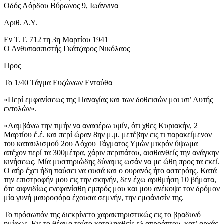
Οδός Λόρδου Βύρωνος 9, Ιωάννινα
Αριθ. Δ.Υ.
Εν Τ.Τ. 712 τη 3η Μαρτίου 1941
Ο Ανθυπασπιστής Γκάτζαρος Νικόλαος
Προς
Το 1/40 Τάγμα Ευζώνων Ενταύθα
«Περί εμφανίσεως της Παναγίας και των δοθεισών μοι υπ’ Αυτής
εντολών».
«Λαμβάνω την τιμήν να αναφέρω υμίν, ότι χθες Κυριακήν, 2
Μαρτίου έ.έ. και περί ώραν 8ην μ.μ. μετέβην εις τι παρακείμενον
του καταυλισμού 2ου Λόχου Τάγματος Υμών μικρόν ύψωμα
απέχον περί τα 300μέτρα, χάριν περιπάτου, αισθανθείς την ανάγκην
κινήσεως. Μία μυστηριώδης δύναμις ωσάν να με ώθη προς τα εκεί.
Ο αήρ έχει ήδη παύσει να φυσά και ο ουρανός ήτο αστερόης. Κατά
την επιστροφήν μου εις την σκηνήν, δεν έχω αριθμήση 10 βήματα,
ότε αιφνιδίως ενεφανίσθη εμπρός μου και μου ανέκοψε τον δρόμον
μία γυνή μαυροφόρα έχουσα σεμνήν, την εμφάνισίν της.
Το πρόσωπόν της διεκρίνετο χαρακτηριστικώς εις το βραδυνό
ημίφως. Εις το θέαμα τούτο καταληφθείς εξ απροόπτου, κατ’ αρχάς