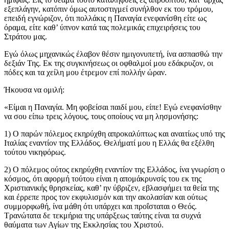
εξεπλάγην, κατόπιν όμως αυτοστιγμεί συνήλθον εκ του τρόμου,
επειδή εγνώριζον, ότι πολλάκις η Παναγία ενεφανίσθη είτε ως
όραμα, είτε καθ’ ύπνον κατά τας πολεμικάς επιχειρήσεις του
Στράτου μας.
Εγώ όλως μηχανικώς έλαβον θέσιν ημιγονυπετή, ίνα ασπασθώ την
δεξιάν Της. Εκ της συγκινήσεως οι οφθαλμοί μου εδάκρυζον, οι
πόδες και τα χείλη μου έτρεμον επί πολλήν ώραν.
Ήκουσα να ομιλή:
«Είμαι η Παναγία. Μη φοβείσαι παιδί μου, είπε! Εγώ ενεφανίσθην
να σου είπω τρεις λόγους, τους οποίους να μη λησμονήσης:
1) Ο παρών πόλεμος εκηρύχθη απροκαλύπτως και αναιτίως υπό της
Ιταλίας εναντίον της Ελλάδος. Θελήματί μου η Ελλάς θα εξέλθη
τούτου νικηφόρως.
2) Ο πόλεμος ούτος εκηρύχθη εναντίον της Ελλάδος, ίνα γνωρίση ο
κόσμος, ότι αφορμή τούτου είναι η απομάκρυνσίς του εκ της
Χριστιανικής θρησκείας, καθ’ ην ύβριζεν, εβλασφήμει τα θεία της
και έρρεπε προς τον εκφυλισμόν και την ακολασίαν και ούτως
συμμορφωθή, ίνα μάθη ότι υπάρχει και προΐσταται ο Θεός.
Τρανώτατα δε τεκμήρια της υπάρξεως ταύτης είναι τα συχνά
θαύματα των Αγίων της Εκκλησίας του Χριστού.