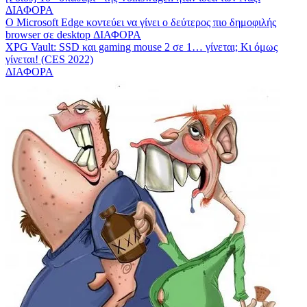
ΔΙΑΦΟΡΑ
Ο Microsoft Edge κοντεύει να γίνει ο δεύτερος πιο δημοφιλής
browser σε desktop
ΔΙΑΦΟΡΑ
XPG Vault: SSD και gaming mouse 2 σε 1… γίνεται; Κι όμως
γίνεται! (CES 2022)
ΔΙΑΦΟΡΑ