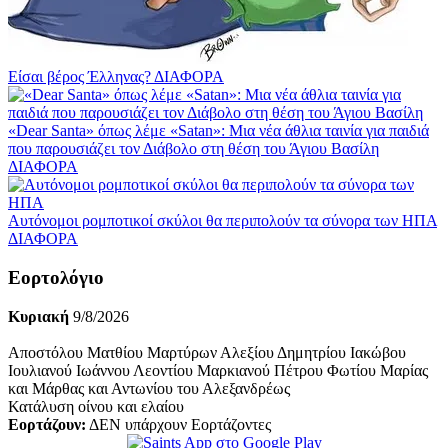
Είσαι βέρος Έλληνας?
ΔΙΑΦΟΡΑ
«Dear Santa» όπως λέμε «Satan»: Μια νέα άθλια ταινία για παιδιά
που παρουσιάζει τον Διάβολο στη θέση του Άγιου Βασίλη
ΔΙΑΦΟΡΑ
Αυτόνομοι ρομποτικοί σκύλοι θα περιπολούν τα σύνορα των ΗΠΑ
ΔΙΑΦΟΡΑ
Εορτολόγιο
Κυριακή
9/8/2026
Αποστόλου Ματθίου Μαρτύρων Αλεξίου Δημητρίου Ιακώβου
Ιουλιανού Ιωάννου Λεοντίου Μαρκιανού Πέτρου Φωτίου Μαρίας
και Μάρθας και Αντωνίου του Αλεξανδρέως
Κατάλυση οίνου και ελαίου
Εορτάζουν:
ΔΕΝ υπάρχουν Εορτάζοντες