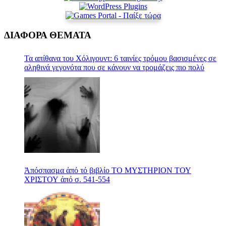
ΔΙΑΦΟΡΑ ΘΕΜΑΤΑ
Τα απίθανα του Χόλιγουντ: 6 ταινίες τρόμου βασισμένες σε
αληθινά γεγονότα που σε κάνουν να τρομάζεις πιο πολύ
Ἀπόσπασμα ἀπό τό βιβλίο ΤΟ ΜΥΣΤΗΡΙΟΝ ΤΟΥ
ΧΡΙΣΤΟΥ ἀπό σ. 541-554