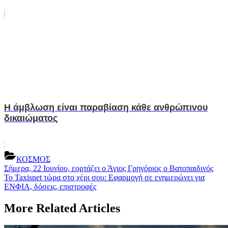
Η άμβλωση είναι παραβίαση κάθε ανθρώπινου
δικαιώματος
ΚΟΣΜΟΣ
Post
Previous
Σήμερα, 22 Ιουνίου, εορτάζει ο Άγιος Γρηγόριος ο Βατοπαιδινός
Post:
Next
Το Taxisnet τώρα στο χέρι σου: Εφαρμογή σε ενημερώνει για
navigation
Post:
ΕΝΦΙΑ, δόσεις, επιστροφές
More Related Articles