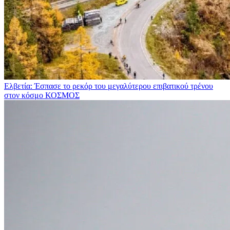
Ελβετία: Έσπασε το ρεκόρ του μεγαλύτερου επιβατικού τρένου
στον κόσμο
ΚΟΣΜΟΣ