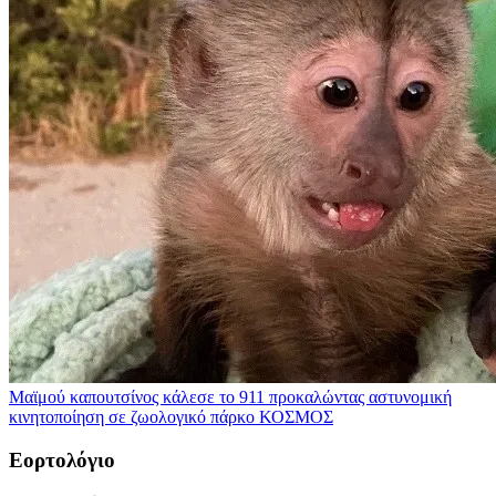
Μαϊμού καπουτσίνος κάλεσε το 911 προκαλώντας αστυνομική
κινητοποίηση σε ζωολογικό πάρκο
ΚΟΣΜΟΣ
Εορτολόγιο