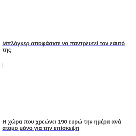
Μπλόγκερ αποφάσισε να παντρευτεί τον εαυτό
της
Η χώρα που χρεώνει 190 ευρώ την ημέρα ανά
άτομο μόνο για την επίσκεψη