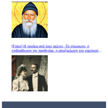
[Fotos] Η προίκα ανά τους αιώνες -Το σύμφωνο, η
επιβράβευση της παρθενίας, η αποζημίωση του γαμπρού
-Απίθανες ιστορίες