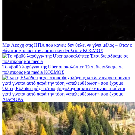
Μια Λέσχη στις ΗΠΑ που κανείς δεν θέλει να γίνει μέλος – Όταν ο
θάνατος χτυπάει την πόρτα των σχολείων
ΚΟΣΜΟΣ
Το «βαθύ λαρύγγι» της Uber αποκαλύπτει: Έτσι διεισδύαμε σε
πολιτικούς και media
ΚΟΣΜΟΣ
Όλη η Ελλάδα τρέχει στους ψυχολόγους και δεν αναρωτιούνται
γιατί γίνεται αυτό παρά την τόση «απελευθέρωση» που έχουμε
ΔΙΑΦΟΡΑ