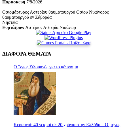
Παρασκευή
7/8/2026
Οσιομάρτυρος Αστερίου θαυματουργού Οσίου Νικάνορος
θαυματουργού εν Ζάβορδα
Νηστεία
Εορτάζουν:
Αστέριος Αστερία Νικάνωρ
ΔΙΑΦΟΡΑ ΘΕΜΑΤΑ
Ο Άγιος Σιλουανός για το κάπνισμα
Κεραυνοί: 40 νεκροί σε 20 χρόνια στην Ελλάδα – Ο μήνας