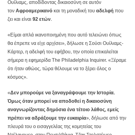
Ουίλιαμς, αποδίδοντας δικαιοσύνη σε αυτόν
τον
Αφροαμερικανό
και τη μοναδική του
αδελφή
που
ζει και είναι
92 ετών
.
«Είμαι απλά ικανοποιημένη που αυτό τελειώνει όπως
θα έπρεπε να είχε αρχίσει», δήλωσε η Σούσι Ουίλιαμς-
Κάρτερ, η αδελφή του εφήβου, την οποία επικαλείται
σήμερα η εφημερίδα The Philadelphia Inquirer. «Ξέραμε
ότι ήταν αθώος, τώρα θέλουμε να το ξέρει όλος ο
κόσμος».
«
Δεν μπορούμε να ξαναγράψουμε την Ιστορία.
Όμως όταν μπορεί να αποδοθεί η δικαιοσύνη
αναγνωρίζοντας δημόσια ένα τέτοιο λάθος, εμείς
πρέπει να αδράξουμε την ευκαιρία
», δήλωσε από την
πλευρά του ο εισαγγελέας της κομητείας του
Ντέλαγουερ, στην Πενσιλβάνια, Τζακ Στολστέιμερ.