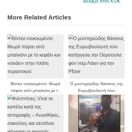
e
e
αλλάζει στον ΚΟΚ
v
x
More Related Articles
i
t
o
P
u
o
s
s
P
t
o
:
s
t
:
Βίντεο ντοκουμέντο: Μωρό
Ο μυστηριώδης θάνατος της
πέφτει από μπαλκόνι με το
Ευρωβουλευτή που
κεφάλι και «σκάει» στην
κατήγγειλε την Ούρσουλα φον
πλάτη περαστικού
ντερ Λάιεν για την Pfizer