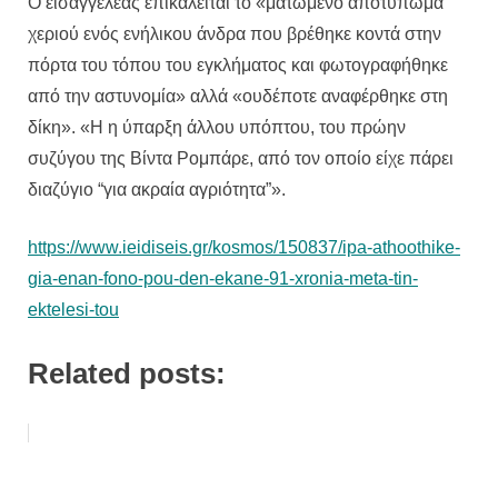
Ο εισαγγελέας επικαλείται το «ματωμένο αποτύπωμα
χεριού ενός ενήλικου άνδρα που βρέθηκε κοντά στην
πόρτα του τόπου του εγκλήματος και φωτογραφήθηκε
από την αστυνομία» αλλά «ουδέποτε αναφέρθηκε στη
δίκη». «Η η ύπαρξη άλλου υπόπτου, του πρώην
συζύγου της Βίντα Ρομπάρε, από τον οποίο είχε πάρει
διαζύγιο “για ακραία αγριότητα”».
https://www.ieidiseis.gr/kosmos/150837/ipa-athoothike-
gia-enan-fono-pou-den-ekane-91-xronia-meta-tin-
ektelesi-tou
Related posts: