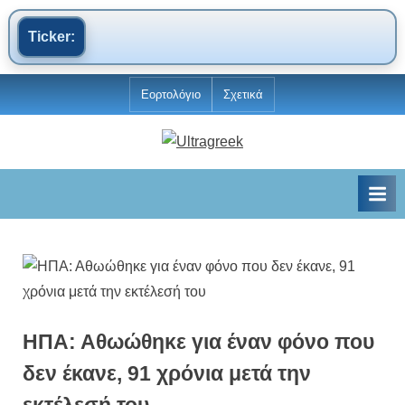
Ticker:
Skip
Εορτολόγιο
Σχετικά
to
content
U
Ειδήσεις
και
l
Νέα
t
r
a
g
r
e
ΗΠΑ: Αθωώθηκε για έναν φόνο που
e
δεν έκανε, 91 χρόνια μετά την
k