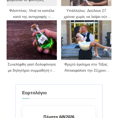
Φιλιππίνες: Viral τα καπέλα
Υπάλληλος: Δούλευε 27
κατά της αντιγραφής –
χρόνια χωρίς να λείψει ούτε
Αυγοθήκες, σακούλες και
μία μέρα – Πήρε δώρο
σεντόνια φόρεσαν οι φοιτητές
300.000 δολάρια
Συνελήφθη γιατί δολοφόνησε
Φριχτό έγκλημα στο Τέξας:
με δηλητήριο συμμαθητή της
Αποκεφάλισε την 21χρονη
κόρης της που είχε
σύζυγό του λίγους μήνες μετά
καλύτερους βαθμούς
τον γάμο
Εορτολόγιο
Πέμπτη
6/8/2026