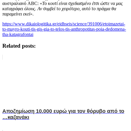
αυστραλιανό ABC: «
Το κουτί είναι σχεδιασμένο έτσι ώστε να μας
καταγράφει όλους. Αν συμβεί το χειρότερο, αυτό το πράγμα θα
παραμείνει εκεί
».
https://www.dikaiologitika.gr/eidhseis/science/391006/etoimazetai-
to-mayro-kouti-tis-gis-gia-to-telos-tis-anthropotitas-poia-dedomena-
tha-katagrafontai
Related posts:
Αποζημίωση 10.000 ευρώ για τον θόρυβο από το
…καζανάκι