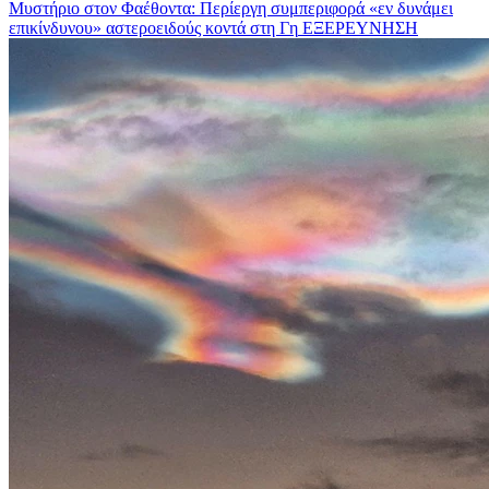
Μυστήριο στον Φαέθοντα: Περίεργη συμπεριφορά «εν δυνάμει
επικίνδυνου» αστεροειδούς κοντά στη Γη
ΕΞΕΡΕΥΝΗΣΗ