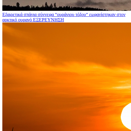
Εξαιρετικά σπάνια σύννεφα “ουράνιου τόξου“ εμφανίστηκαν στον
αρκτικό ουρανό
ΕΞΕΡΕΥΝΗΣΗ