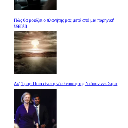
Πώς θα μοιάζει ο πλανήτης μας μετά από μια πυρηνική
έκρηξη
Λιζ Τρας: Ποια είναι η νέα ένοικος της Ντάουνινγκ Στριτ