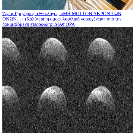
Ἅγιος Γρηγόριος ὁ Θεολόγος: «ΜΗ ΜΟΙ ΤΟΝ ΑΚΡΟΝ ΤΩΝ
ΟΝΩΝ…» (Καλύτερη η ομοφυλοφιλική «οικογένεια» από την
δοκιμαζόμενη ετερόφυλη;)
ΔΙΑΦΟΡΑ