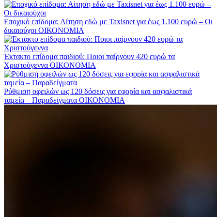
Εποχικό επίδομα: Αίτηση εδώ με Taxisnet για έως 1.100 ευρώ – Οι
δικαιούχοι
ΟΙΚΟΝΟΜΙΑ
Έκτακτο επίδομα παιδιού: Ποιοι παίρνουν 420 ευρώ τα
Χριστούγεννα
ΟΙΚΟΝΟΜΙΑ
Ρύθμιση οφειλών ως 120 δόσεις για εφορία και ασφαλιστικά
ταμεία – Παραδείγματα
ΟΙΚΟΝΟΜΙΑ