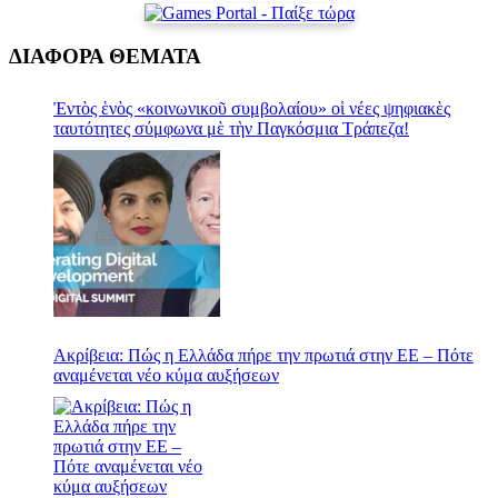
ΔΙΑΦΟΡΑ ΘΕΜΑΤΑ
Ἐντὸς ἑνὸς «κοινωνικοῦ συμβολαίου» οἱ νέες ψηφιακὲς
ταυτότητες σύμφωνα μὲ τὴν Παγκόσμια Τράπεζα!
Ακρίβεια: Πώς η Ελλάδα πήρε την πρωτιά στην ΕΕ – Πότε
αναμένεται νέο κύμα αυξήσεων