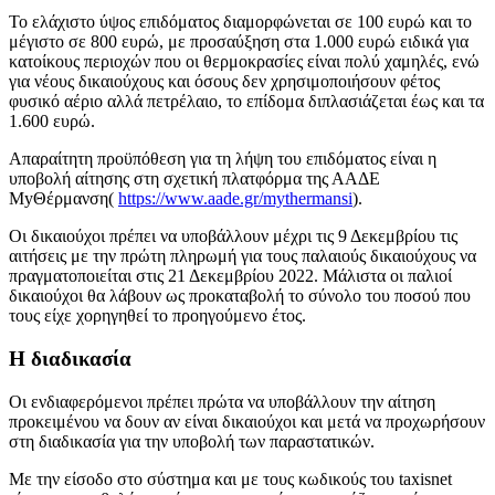
Το ελάχιστο ύψος επιδόματος διαμορφώνεται σε 100 ευρώ και το
μέγιστο σε 800 ευρώ, με προσαύξηση στα 1.000 ευρώ ειδικά για
κατοίκους περιοχών που οι θερμοκρασίες είναι πολύ χαμηλές, ενώ
για νέους δικαιούχους και όσους δεν χρησιμοποιήσουν φέτος
φυσικό αέριο αλλά πετρέλαιο, το επίδομα διπλασιάζεται έως και τα
1.600 ευρώ.
Απαραίτητη προϋπόθεση για τη λήψη του επιδόματος είναι η
υποβολή αίτησης στη σχετική πλατφόρμα της ΑΑΔΕ
MyΘέρμανση(
https://www.aade.gr/mythermansi
).
Οι δικαιούχοι πρέπει να υποβάλλουν μέχρι τις 9 Δεκεμβρίου τις
αιτήσεις με την πρώτη πληρωμή για τους παλαιούς δικαιούχους να
πραγματοποιείται στις 21 Δεκεμβρίου 2022. Μάλιστα οι παλιοί
δικαιούχοι θα λάβουν ως προκαταβολή το σύνολο του ποσού που
τους είχε χορηγηθεί το προηγούμενο έτος.
Η διαδικασία
Οι ενδιαφερόμενοι πρέπει πρώτα να υποβάλλουν την αίτηση
προκειμένου να δουν αν είναι δικαιούχοι και μετά να προχωρήσουν
στη διαδικασία για την υποβολή των παραστατικών.
Με την είσοδο στο σύστημα και με τους κωδικούς του taxisnet