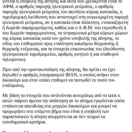
γίνεται η υποβολή της αίτησης και αυτά που χρειάζονται είναι το
ΑΦΜ, ο αριθμός παροχής ηλεκτρικού ρεύματος, ο αριθμός
παροχής ηλεκτρικού ρεύματος του ακινήτου κύριας κατοικίας, η
ταχυδρομική διεύθυνση που αντιστοιχεί στη συγκεκριμένη παροχή
ηλεκτρικού ρεύματος, αν η κατοικία είναι ιδιόκτητη, ενοικιαζόμενη
ή δωρεάν παραχωρούμενη, καθώς και ο Α.Φ.Μ. του εκμισθωτή ή
του δωρεάν παραχωρούντος, τα τετραγωνικά μέτρα κύριων χώρων
της κύριας κατοικίας κατά τον χρόνο υποβολής της αίτησης, το
είδος του επιθυμητού προς επιδότηση καυσίμου θέρμανσης ή
θερμικής ενέργειας, και τα στοιχεία επικοινωνίας του (διεύθυνση
ηλεκτρονικού ταχυδρομείου, αριθμός κινητού ή και σταθερού
τηλεφώνου).
Πριν από την οριστικοποίηση της αίτησης, θα πρέπει να έχει
δηλωθεί ο αριθμός λογαριασμού ΙΒΑΝ, ο οποίος ανήκει στον
δικαιούχο και στον οποίο επιθυμεί να πιστωθεί το ποσό του
επιδόματος.
Με βάση τα στοιχεία που αντλούνται αυτομάτως από το taxis ο
αιτών παίρνει άμεσα την απάντηση αν το αίτημα εγκρίνεται οπότε
εντάσσεται απευθείας στο μητρώο δικαιούχων και μπορεί να
προχωρήσει στο επόμενο βήμα που είναι η υποβολή των
παραστατικών ή αίτηση απορρίπτεται αν δεν πληροί τα
εισοδηματικά κριτήρια.