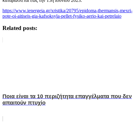
καταβάλλεται έως την 15η Ιουνίου 2023.
https://www.ienergeia.gr/xristika/20795/epidoma-thermansis-mexri-
pote-oi-aitiseis-gia-kafsoksyla-pellet-fysiko-aerio-kai-petrelaio
Related posts:
Ποια είναι τα 10 περιζήτητα επαγγέλματα που δεν
απαιτούν πτυχίο