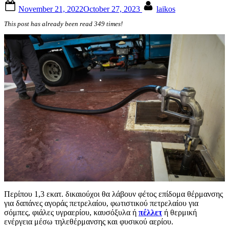
Posted
By
November 21, 2022
October 27, 2023
laikos
on
This post has already been read 349 times!
Περίπου 1,3 εκατ. δικαιούχοι θα λάβουν φέτος επίδομα θέρμανσης
για δαπάνες αγοράς πετρελαίου, φωτιστικού πετρελαίου για
σόμπες, φιάλες υγραερίου, καυσόξυλα ή
πέλλετ
ή θερμική
ενέργεια μέσω τηλεθέρμανσης και φυσικού αερίου.