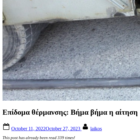
Επίδομα θέρμανσης: Βήμα βήμα η αίτησ
Posted
By
October 11, 2022
October 27, 2023
laikos
on
This post has already been read 339 times!