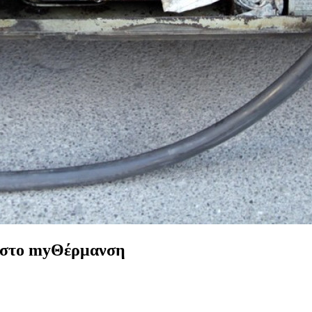
η στο myΘέρμανση