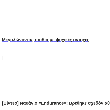
Μεγαλώνοντας παιδιά με ψυχικές αντοχές
[Βίντεο] Ναυάγιο «Endurance»: Βρέθηκε σχεδόν άθικ