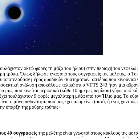
 τουλάχιστον οκτώ φορές τη μάζα του ήλιου) στην περιοχή του νεφελ
ύρη τρύπα. Όπως δήλωσε ένας από τους συγγραφείς της μελέτης, ο Tom
ου αποτελούσαν μέρος δυαδικών συστημάτων- αστέρια που κινούνται 
προσεκτική ανάλυση αποκάλυψε τελικά ότι ο VFTS 243 ήταν μια αδρα
ιου μας, που κινείται περιοδικά (κάθε 10 ημέρες περίπου) γύρω από 
έχει τουλάχιστον 9 φορές μεγαλύτερη μάζα από τον Ήλιο μας. Το κύριο
ίναι η μόνη πιθανότητα που μας έχει απομείνει (αυτό, ή ένας χοντρό
την ύπαρξη της μαύρης τρύπας»
ους 40 συγγραφείς
της μελέτης είναι γνωστοί στους κύκλους της αστ