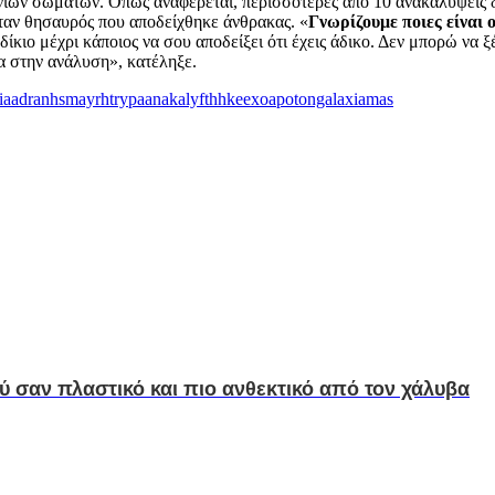
άνιων σωμάτων. Όπως αναφέρεται, περισσότερες από 10 ανακαλύψεις
ταν θησαυρός που αποδείχθηκε άνθρακας. «
Γνωρίζουμε ποιες είναι 
ίκιο μέχρι κάποιος να σου αποδείξει ότι έχεις άδικο. Δεν μπορώ να ξ
α στην ανάλυση», κατέληξε.
miaadranhsmayrhtrypaanakalyfthhkeexoapotongalaxiamas
ύ σαν πλαστικό και πιο ανθεκτικό από τον χάλυβα