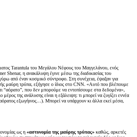
ώματος Tarantula του Μεγάλου Νέφους του Μαγγελάνου, ενός
er Shenar, η ανακάλυψη έγινε μέσω της διαδικασίας του
γύρω από έναν κοσμικό σύντροφο. Στη συνέχεια, έψαξαν για
νής μαύρη τρύπα, εξήγησε ο ίδιος στο CNN. «Αυτό που βλέπουμε
κάτι “αόρατο”, που δεν μπορούμε να εντοπίσουμε στα δεδομένα»,
 μέρος της ανάλυσης είναι η εξάλειψη: τι μπορεί να ζυγίζει εννέα
ς αόρατος εξωγήινος…). Μπορεί να υπάρχουν κι άλλα εκεί μέσα,
ρονομίας ως η
«αστυνομία της μαύρης τρύπας»
καθώς, αρκετές