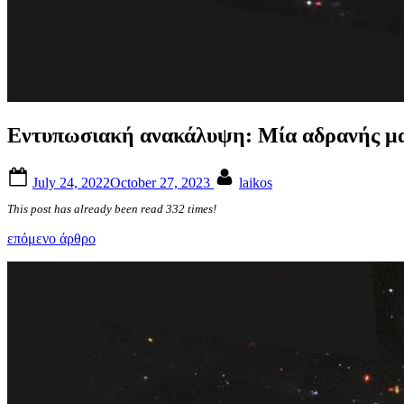
Εντυπωσιακή ανακάλυψη: Μία αδρανής μα
Posted
By
July 24, 2022
October 27, 2023
laikos
on
This post has already been read 332 times!
επόμενο άρθρο