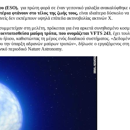
ου (ESO),
για πρώτη φορά σε έναν γειτονικό γαλαξία ανακαλύφθηκε
έρια φτάνουν στο τέλος της ζωής τους,
είναι ιδιαίτερα δύσκολο να
ρανείς δεν εκπέμπουν υψηλά επίπεδα ακτινοβολίας ακτινών Χ.
μμετείχαν στη μελέτη, πρόκειται για ένα αρκετά συνηθισμένο κοσμικ
εοεντοπισθείσα μαύρη τρύπα, που ονομάζεται VFTS 243
, έχει του
υ ήλιου, καθιστώντας τη μέρος ενός δυαδικού συστήματος. «Δεδομένου
όλου την ύπαρξη αδρανών μαύρων τρυπών», δήλωσε ο εργαζόμενος στη
νικό περιοδικό Nature Astronomy.