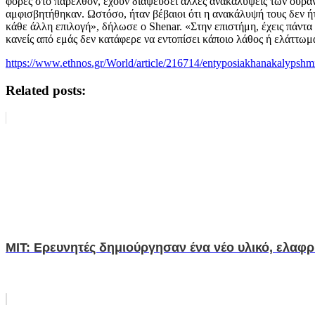
φορές στο παρελθόν, έχουν διαψεύσει άλλες ανακαλύψεις των ουρ
αμφισβητήθηκαν. Ωστόσο, ήταν βέβαιοι ότι η ανακάλυψή τους δεν ή
κάθε άλλη επιλογή», δήλωσε ο Shenar. «Στην επιστήμη, έχεις πάντα δ
κανείς από εμάς δεν κατάφερε να εντοπίσει κάποιο λάθος ή ελάττωμ
https://www.ethnos.gr/World/article/216714/entyposiakhanakalypsh
Related posts:
ΜΙΤ: Ερευνητές δημιούργησαν ένα νέο υλικό, ελαφρ