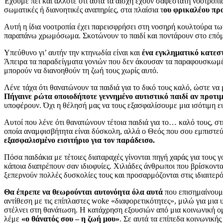
Έχουμε πει και άλλοτε ότι αυτά τα αίσχη έχουν σαφέστατη νοοτροπί
σωματικές ή διανοητικές αναπηρίες, στα πλαίσια τ
ου φρικαλέου πρ
Αυτή η ίδια νοοτροπία έχει παρεισφρήσει στη νοσηρή κουλτούρα 
παραπάνω χρωμόσωμα. Σκοτώνουν το παιδί και ποντάρουν στο επόμενο
Υπεύθυνο γι’ αυτήν την κτηνωδία είναι και
ένα εγκληματικό κατεσ
Άπειρα τα παραδείγματα γονιών που δεν άκουσαν τα παραφουσκωμένα
μπορούν να διανοηθούν τη ζωή τους χωρίς αυτό.
Λένε τάχα ότι θανατώνουν τα παιδιά για το δικό τους καλό, ώστε να 
Πήγαινε ρώτα οποιοδήποτε γεννημένο αυτιστικό παιδί αν προτιμ
υποφέρουν. Όχι η θέλησή μας να τους εξασφαλίσουμε μια ισότιμη ε
Αυτοί που λένε ότι θανατώνουν τέτοια παιδιά για το… καλό τους, σ
οποία αναμφισβήτητα είναι δύσκολη, αλλά ο Θεός που σου εμπιστεύτ
εξασφαλισμένο εισιτήριο για τον παράδεισο.
Πόσα παιδάκια με τέτοιες διαταραχές γίνονται πηγή χαράς για τους
κάποια διαπρέπουν σαν ιδιοφυίες. Χιλιάδες άνθρωποι που βρίσκοντ
ξεπερνούν πολλές δυσκολίες τους και προσαρμόζονται στις ιδιαιτερότη
Θα έπρεπε να θεωρούνται αυτονόητα όλα αυτά
που επισημαίνουμε
αντίθεση με τις επίπλαστες woke «διαφορετικότητες», μιλώ για μια 
στέλνει στη θανάτωση. Η κατάχρηση εξουσιών από μια κοινωνική ομά
λέμε
«ο θάνατός σου – η ζωή μου»
. Σε αυτά τα επίπεδα κοινωνική