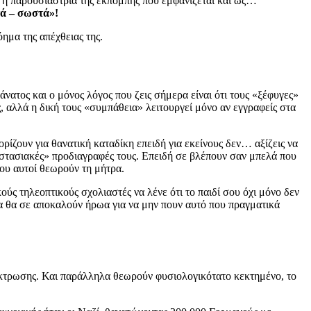
 η παρουσιάστρια της εκπομπής που εμφανίζεται και ως…
ά – σωστά»!
όημα της απέχθειας της.
νατος και ο μόνος λόγος που ζεις σήμερα είναι ότι τους «ξέφυγες»
ς, αλλά η δική τους «συμπάθεια» λειτουργεί μόνο αν εγγραφείς στα
ρίζουν για θανατική καταδίκη επειδή για εκείνους δεν… αξίζεις να
ργοστασιακές» προδιαγραφές τους. Επειδή σε βλέπουν σαν μπελά που
υ αυτοί θεωρούν τη μήτρα.
ούς τηλεοπτικούς σχολιαστές να λένε ότι το παιδί σου όχι μόνο δεν
ώρα θα σε αποκαλούν ήρωα για να μην πουν αυτό που πραγματικά
 έκτρωσης. Και παράλληλα θεωρούν φυσιολογικότατο κεκτημένο, το