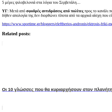
5 μέρες ψιλοβελονιά στα λόγια του Σερβετάλη…
ΥΓ
: Μετά από
σφοδρές αντιδράσεις από πολίτες
προς το κανάλι π
δήθεν απολογία της δεν διορθώνει τίποτα από τα αρχικά αίσχη που ε
https://www.sportime.gr/bloggers/eleftherios-andronis/ektrosis-frik
Related posts:
Οι 10 γλώσσες που θα κυριαρχήσουν στον πλανήτη