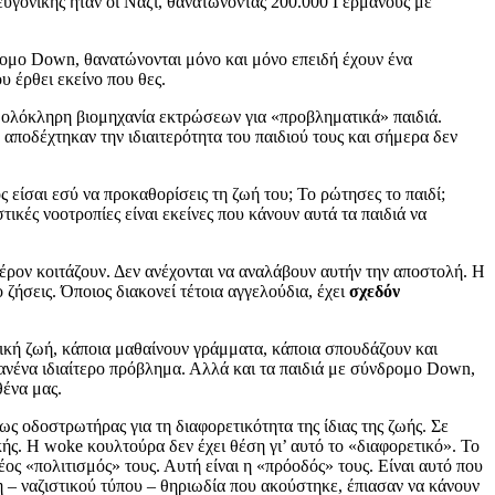
 ευγονικής ήταν οι Ναζί, θανατώνοντας 200.000 Γερμανούς με
ομο Down, θανατώνονται μόνο και μόνο επειδή έχουν ένα
 έρθει εκείνο που θες.
ι ολόκληρη βιομηχανία εκτρώσεων για «προβληματικά» παιδιά.
ποδέχτηκαν την ιδιαιτερότητα του παιδιού τους και σήμερα δεν
ς είσαι εσύ να προκαθορίσεις τη ζωή του; Το ρώτησες το παιδί;
τικές νοοτροπίες είναι εκείνες που κάνουν αυτά τα παιδιά να
φέρον κοιτάζουν. Δεν ανέχονται να αναλάβουν αυτήν την αποστολή. Η
ζήσεις. Όποιος διακονεί τέτοια αγγελούδια, έχει
σχεδόν
νική ζωή, κάποια μαθαίνουν γράμματα, κάποια σπουδάζουν και
ανένα ιδιαίτερο πρόβλημα. Αλλά και τα παιδιά με σύνδρομο Down,
θένα μας.
ς οδοστρωτήρας για τη διαφορετικότητα της ίδιας της ζωής. Σε
ικής. Η woke κουλτούρα δεν έχει θέση γι’ αυτό το «διαφορετικό». Το
ς «πολιτισμός» τους. Αυτή είναι η «πρόοδός» τους. Είναι αυτό που
η – ναζιστικού τύπου – θηριωδία που ακούστηκε, έπιασαν να κάνουν