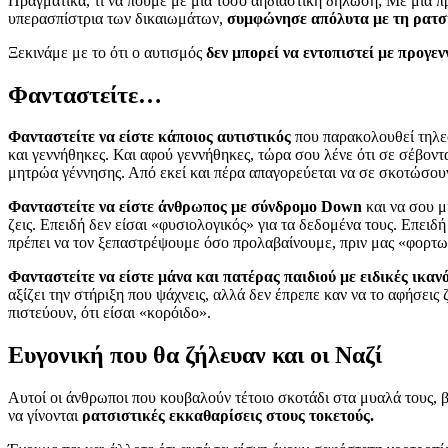
Πραγματικά, τι να πούμε με μια τόσο αηδιαστική δήλωση; Με μία 
υπερασπίστρια των δικαιωμάτων,
συμφώνησε απόλυτα με τη ρατ
Ξεκινάμε με το ότι ο αυτισμός
δεν μπορεί να εντοπιστεί με προγεν
Φανταστείτε…
Φανταστείτε να είστε κάποιος αυτιστικός
που παρακολουθεί τηλεόρ
και γεννήθηκες. Και αφού γεννήθηκες, τώρα σου λένε ότι σε σέβοντα
μητρώα γέννησης. Από εκεί και πέρα απαγορεύεται να σε σκοτώσουν
Φανταστείτε να είστε άνθρωπος με σύνδρομο Down
και να σου μ
ζεις. Επειδή δεν είσαι «φυσιολογικός» για τα δεδομένα τους. Επειδ
πρέπει να τον ξεπαστρέψουμε όσο προλαβαίνουμε, πριν μας «φορτ
Φανταστείτε να είστε μάνα και πατέρας παιδιού με ειδικές ικαν
αξίζει την στήριξη που ψάχνεις, αλλά δεν έπρεπε καν να το αφήσει
πιστεύουν, ότι είσαι «κορόιδο».
Ευγονική που θα ζήλευαν και οι Ναζί
Αυτοί οι άνθρωποι που κουβαλούν τέτοιο σκοτάδι στα μυαλά τους, 
να γίνονται
ρατσιστικές εκκαθαρίσεις στους τοκετούς.