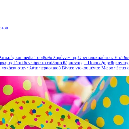
στού
Το «βαθύ λαρύγγι» της Uber αποκαλύπτει: Έτσι δι
Γιατί δεν πήρα το επίδομα θέρμανσης – Ποιοι εξαιρέθηκαν τ
Βίντεο ντοκουμέντο: Μωρό πέφτει α