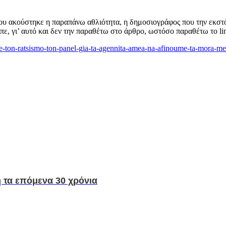
ου ακούστηκε η παραπάνω αθλιότητα, η δημοσιογράφος που την εκστ
ίπε, γι’ αυτό και δεν την παραθέτω στο άρθρο, ωστόσο παραθέτω το l
i-me-ton-ratsismo-ton-panel-gia-ta-agennita-amea-na-afinoume-ta-mora
 τα επόμενα 30 χρόνια