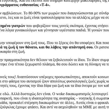
α ευγονικής. Και ότι εκείνοι που υπήρξαν κατεξοχήν μακελάρηδες της
ογράμματος ευθανασίας «T-4».
των αμβλώσεων. Το 80-90% των μωρών που διαγιγνώσκονται με σύνδρ
, λες και οι ζωές είναι τραπουλόχαρτα που τα αλλάζεις μέχρι να σου
τημένο γιατρών
που φοβερίζουν τους γονείς σκόπιμα, έχοντας στήσε
 λόγια γυναικολόγων και γέννησαν υγιέστατα παιδιά. Ή γονιών που α
μην υποφέρουν στη ζωή τους. Που το ξέρεις ότι θα υποφέρει; Και ποιο
ά τη ζωή ή τον θάνατο, και θα λάβεις την απάντησή σου.
Οι ρατσισ
υκαιρία στη ζωή.
την πραγματικότητα δεν θέλουν να ξεβολευτούν οι ίδιοι. Το ίδιον συμ
ηκε ένα τέτοιο ξεχωριστό πλάσμα, θα σου δώσει και τη δύναμη να το 
 γονείς τους! Αναπτύσσουν υπέροχες προσωπικότητες, αποκτούν κοινω
αι στο φάσμα του αυτισμού ζουν απολύτως φυσιολογικές ζωές χωρίς κ
τές τους, έχοντας την ίδια δίψα για ζωή και τα ίδια όνειρα με τον κα
 εδώ. Αλλά δυστυχώς δεν είναι. Ο woke δικαιωματισμός λειτουργεί ω
υπαρκτή, που είναι η ιδιαιτερότητα της αναπηρίας – νοητικής ή σωματ
δα, προκαλεί στέρηση δικαιωμάτων σε άλλες. Αυτός είναι ο φρικαλέο
ς ζούγκλας έχουμε φτάσει. Και αντί να ασχοληθούν τα ΜΜΕ με αυτή τ