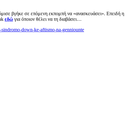
όμισε βγήκε σε επόμενη εκπομπή να «ανασκευάσει». Επειδή η
ink
εδώ
για όποιον θέλει να τη διαβάσει…
-me-sindromo-down-ke-aftismo-na-genniounte