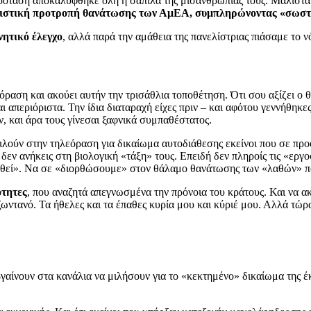
πρόταση αποκαλύφθηκε όλη η σαπίλα της μισανθρωπίας τους. Μάλιστα
σιστική προτροπή θανάτωσης των ΑμΕΑ, συμπληρώνοντας «σωστ
νητικό έλεγχο
, αλλά παρά την αμάθεια της πανελίστριας πιάσαμε το ν
αση και ακούει αυτήν την τρισάθλια τοποθέτηση. Ότι σου αξίζει ο θά
ι απεριόριστα. Την ίδια διαταραχή είχες πριν – και αφότου γεννήθηκε
, και άρα τους γίνεσαι ξαφνικά συμπαθέστατος.
ιλούν στην τηλεόραση για δικαίωμα αυτοδιάθεσης εκείνοι που σε προο
ή δεν ανήκεις στη βιολογική «τάξη» τους. Επειδή δεν πληροίς τις «ε
ωθεί». Να σε «διορθώσουμε» στον θάλαμο θανάτωσης των «λαθών» πο
ότητες
, που αναζητά απεγνωσμένα την πρόνοια του κράτους. Και να ακ
ς ζωντανό. Τα ήθελες και τα έπαθες κυρία μου και κύριέ μου. Αλλά τ
βγαίνουν στα κανάλια να μιλήσουν για το «κεκτημένο» δικαίωμα της