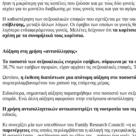
ήταν η μικρότερη για τις κοπέλες που ζούσαν και με τους δύο γονεί
ισχύει για το μοντέλο διαβίωσης με τους γονείς τους και για τα αγό
Η καθυστέρηση των σεξουαλικών επαφών που σχετίζεται με την οικ
επίβλεψης,
μεταξύ άλλων λόγων. Οι έφηβοι των οποίων οι γονείς θέ
λιγότερο ενδιαφερόμενους γονείς. Μελέτες δείχνουν ότι
τα κορίτσι
σχέση με τα συνομήλικά τους κορίτσια.
Αύξηση στη χρήση «αντισύλληψης»
Το ποσοστό των σεξουαλικώς ενεργών εφήβων, σύμφωνα με τα σ
38,7% των εφήβων αγοριών, είχαν αρχίσει τις σεξουαλικές επαφές.
Ωστόσο,
η έκθεση διαπίστωσε μια απότομη αύξηση στο ποσοστ
συμπεριλαμβανομένου του χαπιού της επόμενης μέρας.
Ειδικότερα, σημαντική αύξηση παρατηρήθηκε στο ποσοστό των σεξ
σπιράλ. Ενώ άλλη αύξηση αφορούσε στην επείγουσα αντισύλληψη: τ
Η χρήση αντισυλληπτικών αντικατοπτρίζει τη νοοτροπία του περ
ειδικός.
Κι συνεχίζει μία των υπευθύνων του Family Research Council: «η κ
παρενέργειες
στις οποίες περιλαμβάνεται η αλλαγή της εγκεφαλική
Η αντισύλληψη – ανεξάρτητα από το είδος της – παίρνει ένα υγιές, 