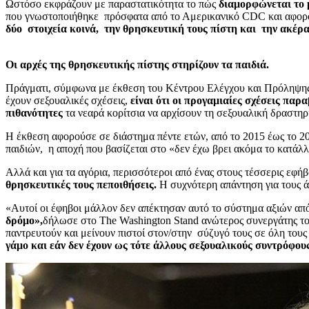
Ωστόσο εκφράζουν με παραστατικότητα το πώς
διαμορφώνεται το μ
που γνωστοποιήθηκε πρόσφατα από το Αμερικανικό CDC και αφορο
δύο στοιχεία κοινά, την θρησκευτική τους πίστη και την ακέρα
Οι αρχές της θρησκευτικής πίστης στηρίζουν τα παιδιά.
Πράγματι, σύμφωνα με έκθεση του Κέντρου Ελέγχου και Πρόληψη
έχουν σεξουαλικές σχέσεις,
είναι ότι οι προγαμιαίες σχέσεις παρ
πιθανότητες
τα νεαρά κορίτσια να αρχίσουν τη σεξουαλική δραστηρι
Η έκθεση αφορούσε σε διάστημα πέντε ετών, από το 2015 έως το 20
παιδιών, η αποχή που βασίζεται στο «δεν έχω βρει ακόμα το κατάλ
Αλλά και για τα αγόρια, περισσότεροι από ένας στους τέσσερις εφή
θρησκευτικές τους πεποιθήσεις.
Η συχνότερη απάντηση για τους άν
«Αυτοί οι έφηβοι μάλλον δεν απέκτησαν αυτό το σύστημα αξιών από 
δρόμο»,
δήλωσε στο The Washington Stand ανώτερος συνεργάτης του 
παντρευτούν και μείνουν πιστοί στον/στην σύζυγό τους σε όλη τους
γάμο και εάν δεν έχουν ως τότε άλλους σεξουαλικούς συντρόφους