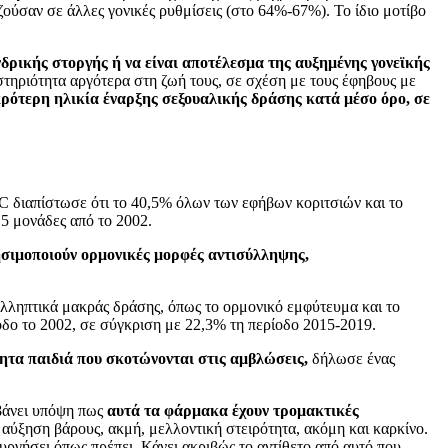
 ζούσαν σε άλλες γονικές ρυθμίσεις (στο 64%-67%). Το ίδιο μοτίβο
ρικής στοργής ή να είναι αποτέλεσμα της αυξημένης γονεϊκής
στηριότητα αργότερα στη ζωή τους, σε σχέση με τους έφηβους με
κρότερη ηλικία έναρξης σεξουαλικής δράσης κατά μέσο όρο, σε
 διαπίστωσε ότι το 40,5% όλων των εφήβων κοριτσιών και το
 5 μονάδες από το 2002.
ησιμοποιούν ορμονικές μορφές αντισύλληψης,
ληπτικά μακράς δράσης, όπως το ορμονικό εμφύτευμα και το
δο το 2002, σε σύγκριση με 22,3% τη περίοδο 2015-2019.
νητα παιδιά που σκοτώνονται στις αμβλώσεις,
δήλωσε ένας
μβάνει υπόψη πως
αυτά τα φάρμακα έχουν τρομακτικές
 αύξηση βάρους, ακμή, μελλοντική στειρότητα, ακόμη και καρκίνο.
τουργήσει όπως πρέπει. Κάνει ακριβώς το αντίθετο από αυτό που