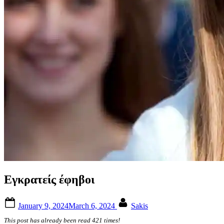
Εγκρατείς έφηβοι
Posted
By
January 9, 2024
March 6, 2024
Sakis
on
This post has already been read 421 times!