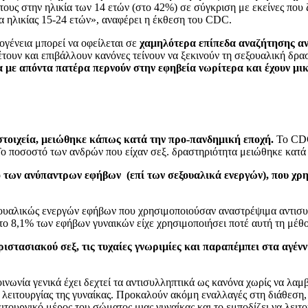
ς τους στην ηλικία των 14 ετών (στο 42%) σε σύγκριση με εκείνες που
ρια ηλικίας 15-24 ετών», αναφέρει η έκθεση του CDC.
ογένεια μπορεί να οφείλεται σε
χαμηλότερα επίπεδα αναζήτησης ανδ
τουν και επιβάλλουν κανόνες τείνουν να ξεκινούν τη σεξουαλική δρα
α με απόντα πατέρα περνούν στην εφηβεία νωρίτερα και έχουν μι
τοιχεία, μειώθηκε κάπως κατά την προ-πανδημική εποχή.
Το CDC
 Το ποσοστό των ανδρών που είχαν σεξ. δραστηριότητα μειώθηκε κατά
ό
των ανύπαντρων εφήβων (επί των σεξουαλικά ενεργών), που χρ
ουαλικώς ενεργών εφήβων που χρησιμοποιούσαν αναστρέψιμα αντισυλ
ο 8,1% των εφήβων γυναικών είχε χρησιμοποιήσει ποτέ αυτή τη μέθο
ιστασιακού σεξ, τις τυχαίες γνωριμίες και παραπέμπει στα αγέν
οινωνία γενικά έχει δεχτεί τα αντισυλληπτικά ως κανόνα χωρίς να λα
ς λειτουργίας της γυναίκας. Προκαλούν ακόμη εναλλαγές στη διάθεση,
λειτουργικό μέρος του σώματος μιας γυναίκας και το εμποδίζει να λει