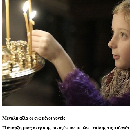
Μεγάλη αξία οι ενωμένοι γονείς
Η ύπαρξη μιας ακέραιης οικογένειας μειώνει επίσης τις πιθαν