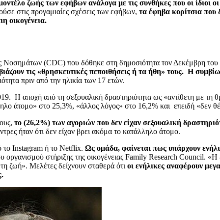
οντέλο ζωής των εφήβων ανάλογα με τις συνθήκες που οι ίδιοι οι 
ύσε στις προγαμιαίες σχέσεις των εφήβων,
τα έφηβα κορίτσια που 
ιη οικογένεια.
ς Νοσημάτων (CDC) που δόθηκε στη δημοσιότητα τον Δεκέμβρη του 
αβιάζουν τις «θρησκευτικές πεποιθήσεις ή τα ήθη» τους. Η συμβί
ότητα πριν από την ηλικία των 17 ετών.
19. Η αποχή από τη σεξουαλική δραστηριότητα ως «αντίθετη με τη θ
ληλο άτομο» στο 25,3%, «άλλος λόγος» στο 16,2% και επειδή «δεν θ
βους,
το
(26,2%) των αγοριών που δεν είχαν σεξουαλική δραστηριότ
τρες ήταν ότι δεν είχαν βρει ακόμα το κατάλληλο άτομο.
το Instagram ή το Netflix.
Ως ομάδα, φαίνεται πως υπάρχουν ενήλι
οργανισμού στήριξης της οικογένειας Family Research Council. «Η ζ
 τη ζωή». Μελέτες δείχνουν σταθερά ότι
οι ενήλικες αναφέρουν μεγ
.