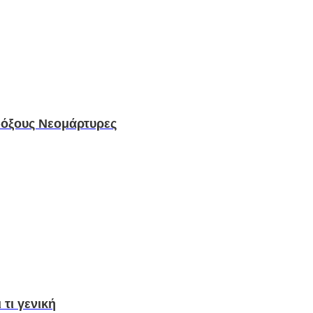
νδόξους Νεομάρτυρες
 τι γενική