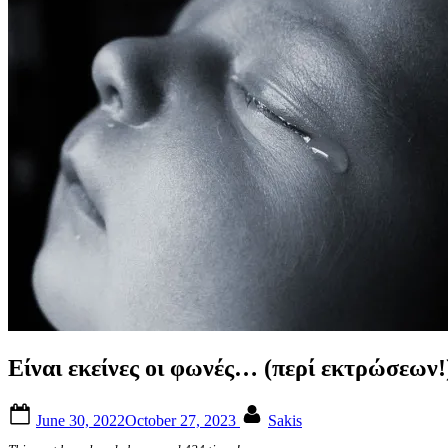
Είναι εκείνες οι φωνές… (περί εκτρώσεων!
Posted
By
June 30, 2022
October 27, 2023
Sakis
on