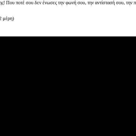
νης! Που ποτέ σου δεν ένωσες την φωνή σου, την αντίστασή σου, την
2 μέρη)