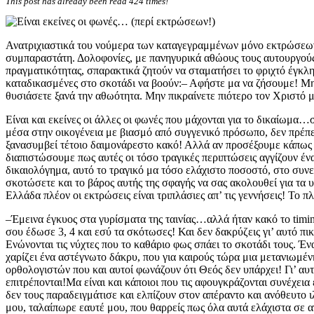
This post has already been read 424 times!
Ανατριχιαστικά του νούμερα των καταγεγραμμένων μόνο εκτρώσεων σ
συμπαραστάτη. Δολοφονίες, με πανηγυρικά αθώους τους αυτουργούς, 
πραγματικότητας, σπαρακτικά ζητούν να σταματήσει το φριχτό έγκλ
καταδικασμένες στο σκοτάδι να βοούν:– Αφήστε μα να ζήσουμε! Μ
θυσιάσετε ξανά την αθωότητα. Μην πικραίνετε πιότερο τον Χριστό 
Είναι και εκείνες οι άλλες οι φωνές που μάχονται για το δικαίωμ
μέσα στην οικογένεια με βιασμό από συγγενικό πρόσωπο, δεν πρέπει
ξανασυμβεί τέτοιο δαιμονάρεστο κακό! Αλλά αν προσέξουμε κάπως
διαπιστώσουμε πως αυτές οι τόσο τραγικές περιπτώσεις αγγίζουν έ
δικαιολόγημα, αυτό το τραγικό μα τόσο ελάχιστο ποσοστό, στο συνε
σκοτώσετε και το βάρος αυτής της σφαγής να σας ακολουθεί για τα 
Ελλάδα πλέον οι εκτρώσεις είναι τριπλάσιες απ’ τις γεννήσεις! Το π
–Έμεινα έγκυος στα γυρίσματα της ταινίας…αλλά ήταν κακό το ti
σου έδωσε 3, 4 και εσύ τα σκότωσες! Και δεν δακρύζεις γι’ αυτό πι
Ενώνονται τις νύχτες που το καθάριο φως σπάει το σκοτάδι τους. 
χαρίζει ένα αστέγνωτο δάκρυ, που για καιρούς τώρα μια μετανιωμέ
ορθολογιστών που και αυτοί φωνάζουν ότι Θεός δεν υπάρχει! Γι’ αυτ
επιτρέπονται!Μα είναι και κάποιοι που τις αφουγκράζονται συνέχεια
δεν τους παραδειγμάτισε και ελπίζουν στον απέραντο και ανόθευτο 
μου, ταλαίπωρε εαυτέ μου, που θαρρείς πως όλα αυτά ελάχιστα σε α