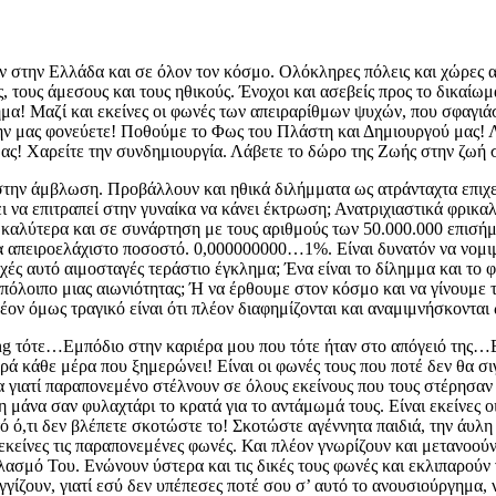
την Ελλάδα και σε όλον τον κόσμο. Ολόκληρες πόλεις και χώρες αντί
τους άμεσους και τους ηθικούς. Ένοχοι και ασεβείς προς το δικαίωμ
ημα! Μαζί και εκείνες οι φωνές των απειραρίθμων ψυχών, που σφαγι
ην μας φονεύετε! Ποθούμε το Φως του Πλάστη και Δημιουργού μας!
μας! Χαρείτε την συνδημιουργία. Λάβετε το δώρο της Ζωής στην ζωή 
α…στην άμβλωση. Προβάλλουν και ηθικά διλήμματα ως ατράνταχτα επιχ
 να επιτραπεί στην γυναίκα να κάνει έκτρωση; Ανατριχιαστικά φρικαλ
 καλύτερα και σε συνάρτηση με τους αριθμούς των 50.000.000 επι
να απειροελάχιστο ποσοστό. 0,000000000…1%. Είναι δυνατόν να νομιμ
χές αυτό αιμοσταγές τεράστιο έγκλημα; Ένα είναι το δίλημμα και το 
υπόλοιπο μιας αιωνιότητας; Ή να έρθουμε στον κόσμο και να γίνουμε 
λέον όμως τραγικό είναι ότι πλέον διαφημίζονται και αναμιμνήσκονται
ming τότε…Εμπόδιο στην καριέρα μου που τότε ήταν στο απόγειό τη
κρά κάθε μέρα που ξημερώνει! Είναι οι φωνές τους που ποτέ δεν θα σι
Ένα γιατί παραπονεμένο στέλνουν σε όλους εκείνους που τους στέρησ
νη μάνα σαν φυλαχτάρι το κρατά για το αντάμωμά τους. Είναι εκείνε
ό ό,τι δεν βλέπετε σκοτώστε το! Σκοτώστε αγέννητα παιδιά, την άυλη
 εκείνες τις παραπονεμένες φωνές. Και πλέον γνωρίζουν και μετανοού
ιλασμό Του. Ενώνουν ύστερα και τις δικές τους φωνές και εκλιπαρούν 
γγίζουν, γιατί εσύ δεν υπέπεσες ποτέ σου σ’ αυτό το ανουσιούργημα,