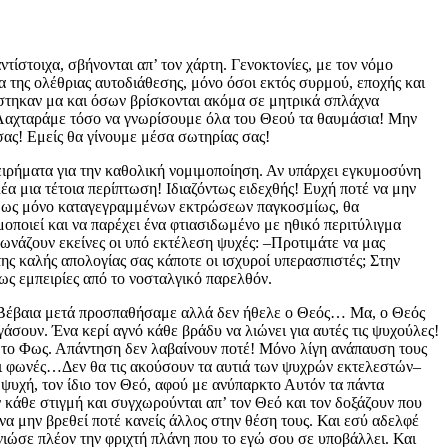
στοιχα, σβήνονται απ’ τον χάρτη. Γενοκτονίες, με τον νόμο
α της ολέθριας αυτοδιάθεσης, μόνο όσοι εκτός συρμού, εποχής και
άστηκαν μα και όσων βρίσκονται ακόμα σε μητρικά σπλάχνα
 Λαχταράμε τόσο να γνωρίσουμε όλα του Θεού τα θαυμάσια! Μην
σας! Εμείς θα γίνουμε μέσα σωτηρίας σας!
ειρήματα για την καθολική νομιμοποίηση. Αν υπάρχει εγκυμοσύνη
έα μια τέτοια περίπτωση! Ιδιαζόντως ειδεχθής! Ευχή ποτέ να μην
σήμως μόνο καταγεγραμμένων εκτρώσεων παγκοσμίως, θα
οποιεί και να παρέχει ένα φτιασιδωμένο με ηθικό περιτύλιγμα
φωνάζουν εκείνες οι υπό εκτέλεση ψυχές: –Προτιμάτε να μας
της καλής απολογίας σας κάποτε οι ισχυροί υπερασπιστές; Στην
 ως εμπειρίες από το νοσταλγικό παρελθόν.
ς…Βέβαια μετά προσπαθήσαμε αλλά δεν ήθελε ο Θεός… Μα, ο Θεός
γάσουν. Ένα κερί αγνό κάθε βράδυ να λιώνει για αυτές τις ψυχούλες!
αν το Φως. Απάντηση δεν λαβαίνουν ποτέ! Μόνο λίγη ανάπαυση τους
ς οι φωνές…Δεν θα τις ακούσουν τα αυτιά των ψυχρών εκτελεστών–
 ψυχή, τον ίδιο τον Θεό, αφού με ανύπαρκτο Αυτόν τα πάντα
ν κάθε στιγμή και συγχωρούνται απ’ τον Θεό και τον δοξάζουν που
να μην βρεθεί ποτέ κανείς άλλος στην θέση τους. Και εσύ αδελφέ
 νιώσε πλέον την φριχτή πλάνη που το εγώ σου σε υποβάλλει. Και