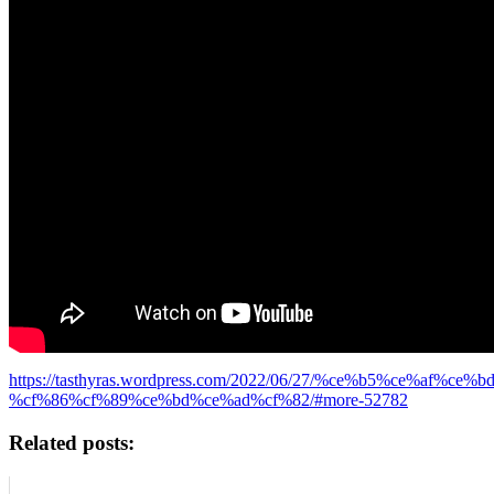
https://tasthyras.wordpress.com/2022/06/27/%ce%b5%ce%
%cf%86%cf%89%ce%bd%ce%ad%cf%82/#more-52782
Related posts: