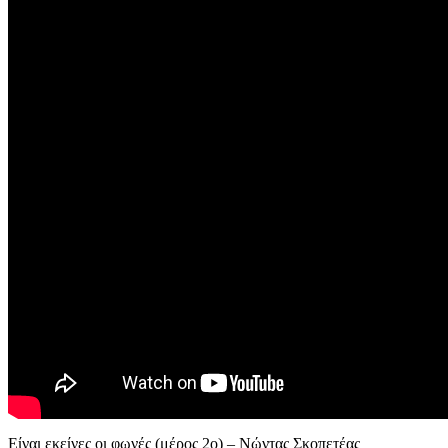
Είναι εκείνες οι φωνές (μέρος 2ο) – Νώντας Σκοπετέας