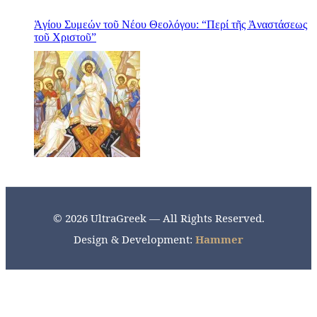
Ἁγίου Συμεών τοῦ Νέου Θεολόγου: “Περί τῆς Ἀναστάσεως
τοῦ Χριστοῦ”
© 2026 UltraGreek — All Rights Reserved.
Design & Development:
Hammer