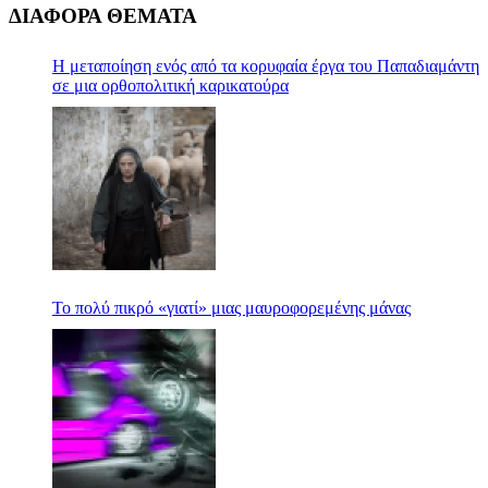
ΔΙΑΦΟΡΑ ΘΕΜΑΤΑ
Η μεταποίηση ενός από τα κορυφαία έργα του Παπαδιαμάντη
σε μια ορθοπολιτική καρικατούρα
Το πολύ πικρό «γιατί» μιας μαυροφορεμένης μάνας