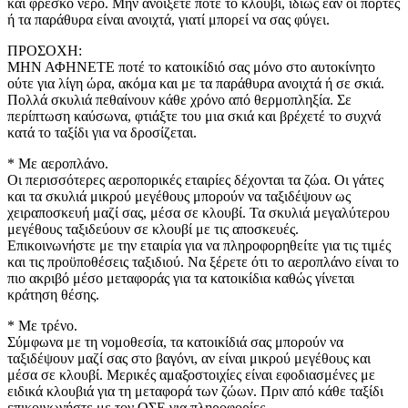
και φρέσκο νερό. Μην ανοίξετε ποτέ το κλουβί, ιδίως εάν οι πόρτες
ή τα παράθυρα είναι ανοιχτά, γιατί μπορεί να σας φύγει.
ΠΡΟΣΟΧΗ:
ΜΗΝ ΑΦΗΝΕΤΕ ποτέ το κατοικίδιό σας μόνο στο αυτοκίνητο
ούτε για λίγη ώρα, ακόμα και με τα παράθυρα ανοιχτά ή σε σκιά.
Πολλά σκυλιά πεθαίνουν κάθε χρόνο από θερμοπληξία. Σε
περίπτωση καύσωνα, φτιάξτε του μια σκιά και βρέχετέ το συχνά
κατά το ταξίδι για να δροσίζεται.
* Με αεροπλάνο.
Οι περισσότερες αεροπορικές εταιρίες δέχονται τα ζώα. Οι γάτες
και τα σκυλιά μικρού μεγέθους μπορούν να ταξιδέψουν ως
χειραποσκευή μαζί σας, μέσα σε κλουβί. Τα σκυλιά μεγαλύτερου
μεγέθους ταξιδεύουν σε κλουβί με τις αποσκευές.
Επικοινωνήστε με την εταιρία για να πληροφορηθείτε για τις τιμές
και τις προϋποθέσεις ταξιδιού. Να ξέρετε ότι το αεροπλάνο είναι το
πιο ακριβό μέσο μεταφοράς για τα κατοικίδια καθώς γίνεται
κράτηση θέσης.
* Με τρένο.
Σύμφωνα με τη νομοθεσία, τα κατοικίδιά σας μπορούν να
ταξιδέψουν μαζί σας στο βαγόνι, αν είναι μικρού μεγέθους και
μέσα σε κλουβί. Μερικές αμαξοστοιχίες είναι εφοδιασμένες με
ειδικά κλουβιά για τη μεταφορά των ζώων. Πριν από κάθε ταξίδι
επικοινωνήστε με τον ΟΣΕ για πληροφορίες.